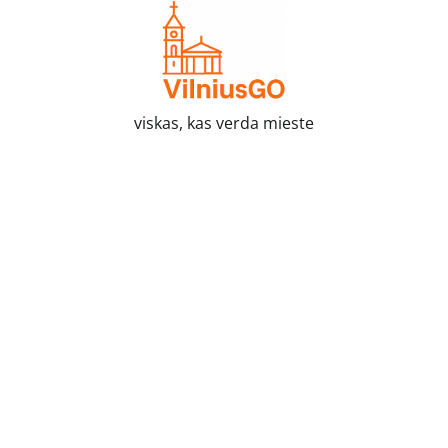
Skip
to
content
viskas, kas verda mieste