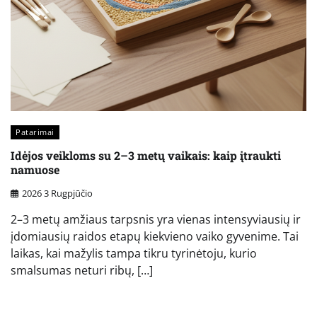
Patarimai
Idėjos veikloms su 2–3 metų vaikais: kaip įtraukti
namuose
2026 3 Rugpjūčio
2–3 metų amžiaus tarpsnis yra vienas intensyviausių ir
įdomiausių raidos etapų kiekvieno vaiko gyvenime. Tai
laikas, kai mažylis tampa tikru tyrinėtoju, kurio
smalsumas neturi ribų, […]