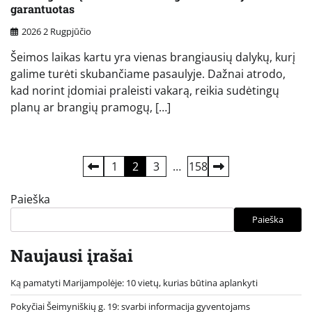
garantuotas
2026 2 Rugpjūčio
Šeimos laikas kartu yra vienas brangiausių dalykų, kurį
galime turėti skubančiame pasaulyje. Dažnai atrodo,
kad norint įdomiai praleisti vakarą, reikia sudėtingų
planų ar brangių pramogų, […]
Įrašų
1
2
3
…
158
puslapiavimas
Paieška
Paieška
Naujausi įrašai
Ką pamatyti Marijampolėje: 10 vietų, kurias būtina aplankyti
Pokyčiai Šeimyniškių g. 19: svarbi informacija gyventojams