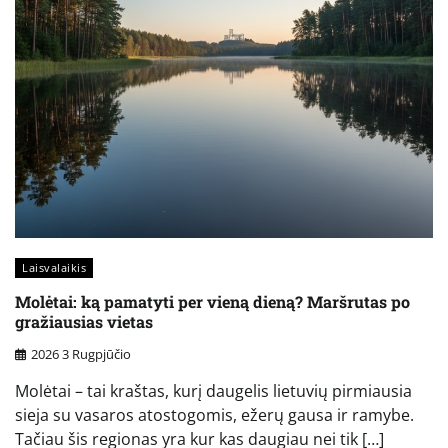
Laisvalaikis
Molėtai: ką pamatyti per vieną dieną? Maršrutas po
gražiausias vietas
2026 3 Rugpjūčio
Molėtai – tai kraštas, kurį daugelis lietuvių pirmiausia
sieja su vasaros atostogomis, ežerų gausa ir ramybe.
Tačiau šis regionas yra kur kas daugiau nei tik […]