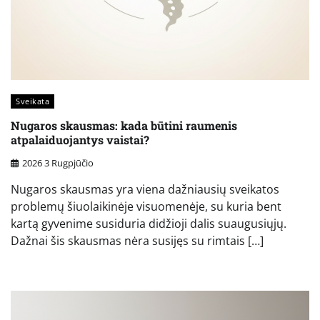
Sveikata
Nugaros skausmas: kada būtini raumenis
atpalaiduojantys vaistai?
2026 3 Rugpjūčio
Nugaros skausmas yra viena dažniausių sveikatos
problemų šiuolaikinėje visuomenėje, su kuria bent
kartą gyvenime susiduria didžioji dalis suaugusiųjų.
Dažnai šis skausmas nėra susijęs su rimtais […]