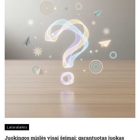
Laisvalaikis
Juokingos mįslės visai šeimai: garantuotas juokas