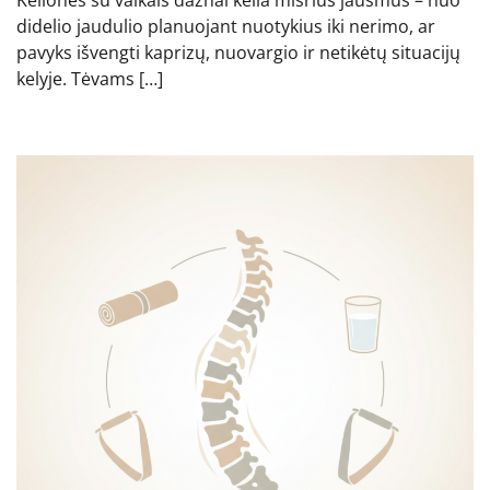
Kelionės su vaikais dažnai kelia mišrius jausmus – nuo
didelio jaudulio planuojant nuotykius iki nerimo, ar
pavyks išvengti kaprizų, nuovargio ir netikėtų situacijų
kelyje. Tėvams […]