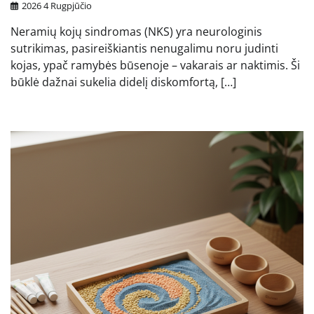
2026 4 Rugpjūčio
Neramių kojų sindromas (NKS) yra neurologinis
sutrikimas, pasireiškiantis nenugalimu noru judinti
kojas, ypač ramybės būsenoje – vakarais ar naktimis. Ši
būklė dažnai sukelia didelį diskomfortą, […]