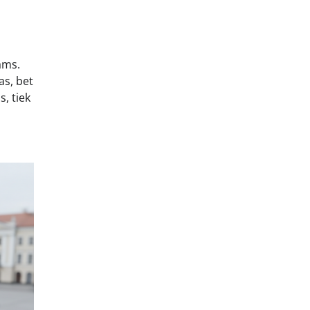
ams.
as, bet
, tiek