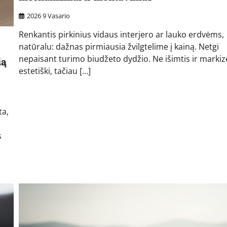
2026 9 Vasario
Renkantis pirkinius vidaus interjero ar lauko erdvėms,
natūralu: dažnas pirmiausia žvilgtelime į kainą. Netgi
nepaisant turimo biudžeto dydžio. Ne išimtis ir markiz
ią
estetiški, tačiau […]
ta,
s