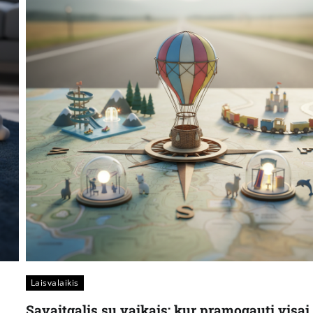
Laisvalaikis
Savaitgalis su vaikais: kur pramogauti visai