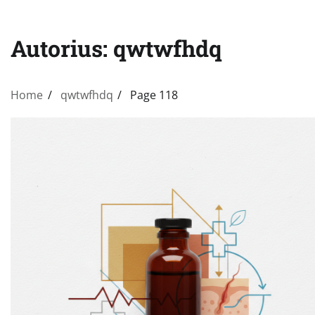
Autorius:
qwtwfhdq
Home
qwtwfhdq
Page 118