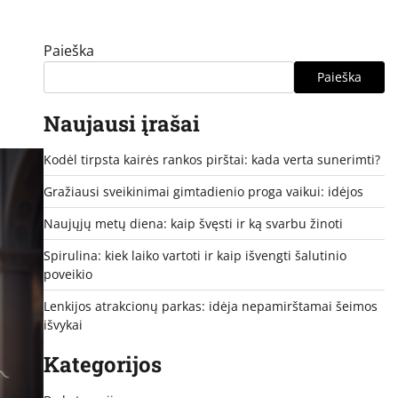
Paieška
Paieška
Naujausi įrašai
Kodėl tirpsta kairės rankos pirštai: kada verta sunerimti?
Gražiausi sveikinimai gimtadienio proga vaikui: idėjos
Naujųjų metų diena: kaip švęsti ir ką svarbu žinoti
Spirulina: kiek laiko vartoti ir kaip išvengti šalutinio
poveikio
Lenkijos atrakcionų parkas: idėja nepamirštamai šeimos
išvykai
Kategorijos