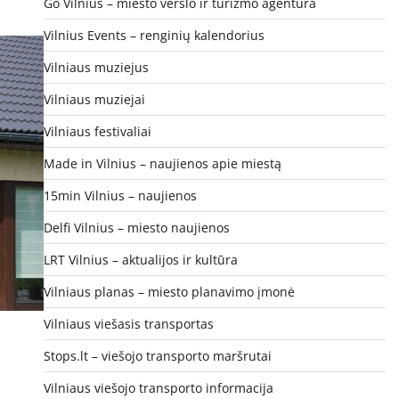
Go Vilnius – miesto verslo ir turizmo agentūra
Vilnius Events – renginių kalendorius
Vilniaus muziejus
Vilniaus muziejai
Vilniaus festivaliai
Made in Vilnius – naujienos apie miestą
15min Vilnius – naujienos
Delfi Vilnius – miesto naujienos
LRT Vilnius – aktualijos ir kultūra
Vilniaus planas – miesto planavimo įmonė
Vilniaus viešasis transportas
Stops.lt – viešojo transporto maršrutai
Vilniaus viešojo transporto informacija