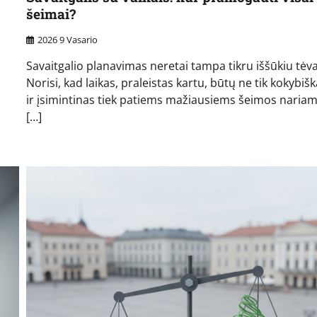
šeimai?
2026 9 Vasario
Savaitgalio planavimas neretai tampa tikru iššūkiu tėv
Norisi, kad laikas, praleistas kartu, būtų ne tik kokybišk
ir įsimintinas tiek patiems mažiausiems šeimos nariams
[…]