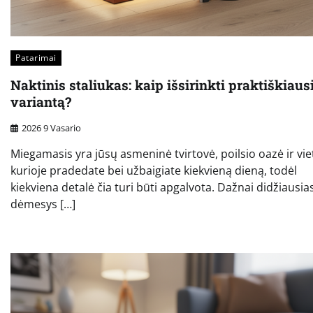
Patarimai
Naktinis staliukas: kaip išsirinkti praktiškiaus
variantą?
2026 9 Vasario
Miegamasis yra jūsų asmeninė tvirtovė, poilsio oazė ir vie
kurioje pradedate bei užbaigiate kiekvieną dieną, todėl
kiekviena detalė čia turi būti apgalvota. Dažnai didžiausia
dėmesys […]