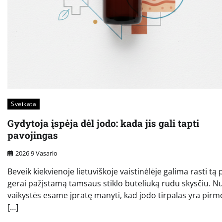
Sveikata
Gydytoja įspėja dėl jodo: kada jis gali tapti
pavojingas
2026 9 Vasario
Beveik kiekvienoje lietuviškoje vaistinėlėje galima rasti tą p
gerai pažįstamą tamsaus stiklo buteliuką rudu skysčiu. N
vaikystės esame įpratę manyti, kad jodo tirpalas yra pirmo
[…]