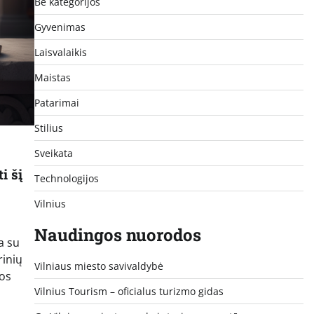
Be kategorijos
Gyvenimas
Laisvalaikis
Maistas
Patarimai
Stilius
Sveikata
i šį
Technologijos
Vilnius
Naudingos nuorodos
a su
rinių
Vilniaus miesto savivaldybė
dos
Vilnius Tourism – oficialus turizmo gidas