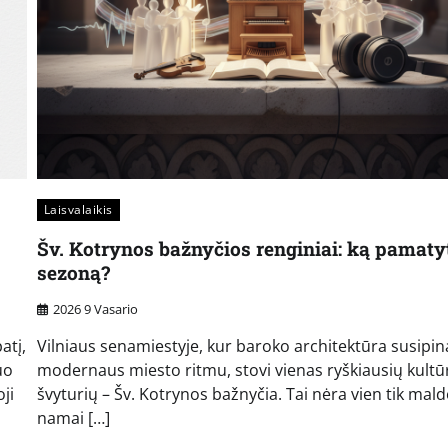
Laisvalaikis
Šv. Kotrynos bažnyčios renginiai: ką pamatyt
sezoną?
2026 9 Vasario
atį,
Vilniaus senamiestyje, kur baroko architektūra susipin
uo
modernaus miesto ritmu, stovi vienas ryškiausių kultū
ji
švyturių – Šv. Kotrynos bažnyčia. Tai nėra vien tik mal
namai […]