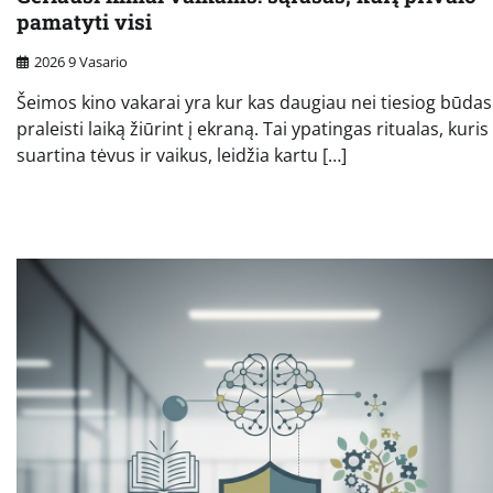
pamatyti visi
2026 9 Vasario
Šeimos kino vakarai yra kur kas daugiau nei tiesiog būdas
praleisti laiką žiūrint į ekraną. Tai ypatingas ritualas, kuris
suartina tėvus ir vaikus, leidžia kartu […]