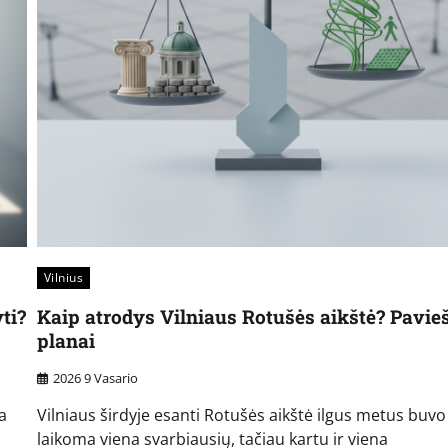
Vilnius
ti?
Kaip atrodys Vilniaus Rotušės aikštė? Pavieš
planai
2026 9 Vasario
a
Vilniaus širdyje esanti Rotušės aikštė ilgus metus buvo
laikoma viena svarbiausių, tačiau kartu ir viena