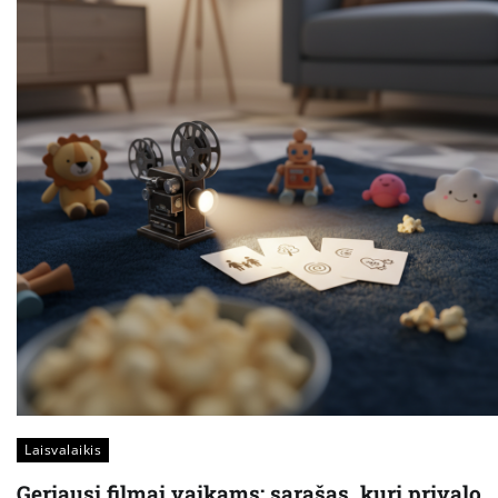
Laisvalaikis
Geriausi filmai vaikams: sąrašas, kurį privalo