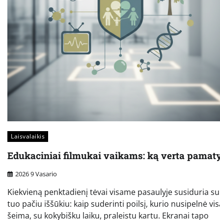
Laisvalaikis
Edukaciniai filmukai vaikams: ką verta pamaty
2026 9 Vasario
Kiekvieną penktadienį tėvai visame pasaulyje susiduria su
tuo pačiu iššūkiu: kaip suderinti poilsį, kurio nusipelnė vis
šeima, su kokybišku laiku, praleistu kartu. Ekranai tapo