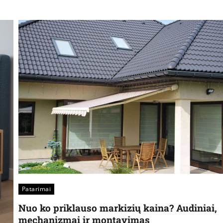
Patarimai
Nuo ko priklauso markizių kaina? Audiniai,
mechanizmai ir montavimas