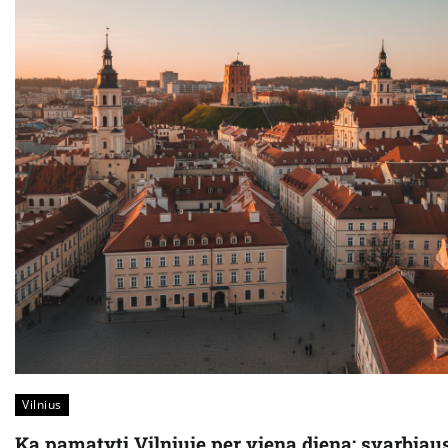
Vilnius
Ką pamatyti Vilniuje per vieną dieną: svarbiau