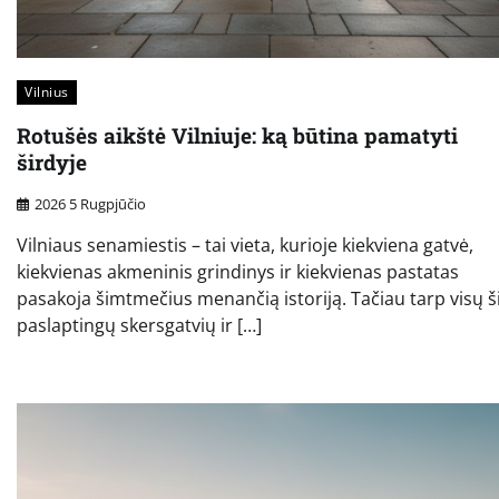
Vilnius
Rotušės aikštė Vilniuje: ką būtina pamatyti
širdyje
2026 5 Rugpjūčio
Vilniaus senamiestis – tai vieta, kurioje kiekviena gatvė,
kiekvienas akmeninis grindinys ir kiekvienas pastatas
pasakoja šimtmečius menančią istoriją. Tačiau tarp visų š
paslaptingų skersgatvių ir […]