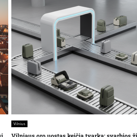
Vilnius
si
Vilniaus oro uostas keičia tvarką: svarbios ž