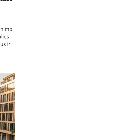
enimo
lies
us ir