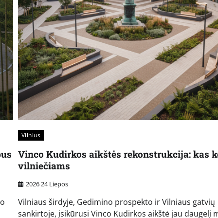
Vilnius
bus
Vinco Kudirkos aikštės rekonstrukcija: kas k
vilniečiams
2026 24 Liepos
jo
Vilniaus širdyje, Gedimino prospekto ir Vilniaus gatvių
sankirtoje, įsikūrusi Vinco Kudirkos aikštė jau daugelį