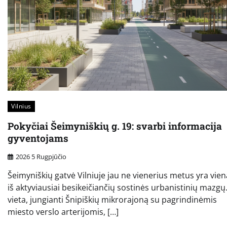
Vilnius
Pokyčiai Šeimyniškių g. 19: svarbi informacija
gyventojams
2026 5 Rugpjūčio
Šeimyniškių gatvė Vilniuje jau ne vienerius metus yra vie
iš aktyviausiai besikeičiančių sostinės urbanistinių mazgų.
vieta, jungianti Šnipiškių mikrorajoną su pagrindinėmis
miesto verslo arterijomis, […]