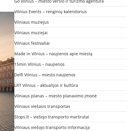
Go Vilnius – miesto verslo ir turizmo agentūra
Vilnius Events – renginių kalendorius
Vilniaus muziejus
Vilniaus muziejai
Vilniaus festivaliai
Made in Vilnius – naujienos apie miestą
15min Vilnius – naujienos
Delfi Vilnius – miesto naujienos
LRT Vilnius – aktualijos ir kultūra
Vilniaus planas – miesto planavimo įmonė
Vilniaus viešasis transportas
Stops.lt – viešojo transporto maršrutai
Vilniaus viešojo transporto informacija