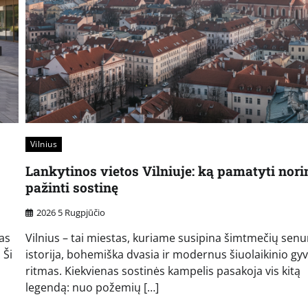
Vilnius
Lankytinos vietos Vilniuje: ką pamatyti nori
pažinti sostinę
2026 5 Rugpjūčio
nas
Vilnius – tai miestas, kuriame susipina šimtmečių sen
 Ši
istorija, bohemiška dvasia ir modernus šiuolaikinio g
ritmas. Kiekvienas sostinės kampelis pasakoja vis kitą
legendą: nuo požemių […]