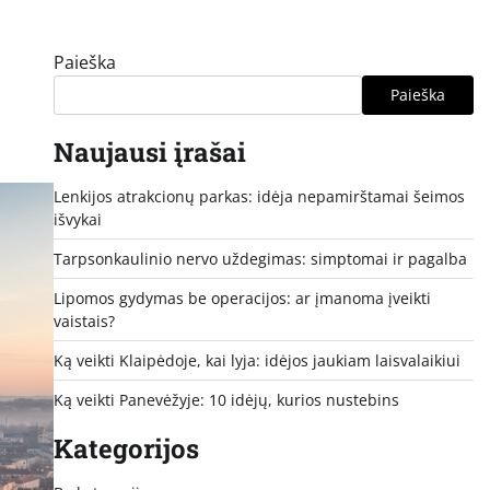
Paieška
Paieška
Naujausi įrašai
Lenkijos atrakcionų parkas: idėja nepamirštamai šeimos
išvykai
Tarpsonkaulinio nervo uždegimas: simptomai ir pagalba
Lipomos gydymas be operacijos: ar įmanoma įveikti
vaistais?
Ką veikti Klaipėdoje, kai lyja: idėjos jaukiam laisvalaikiui
Ką veikti Panevėžyje: 10 idėjų, kurios nustebins
Kategorijos