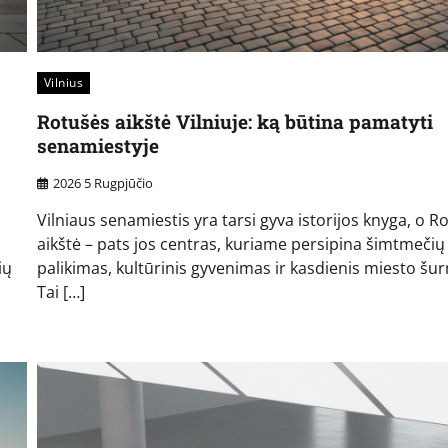
Vilnius
Rotušės aikštė Vilniuje: ką būtina pamatyti
senamiestyje
2026 5 Rugpjūčio
Vilniaus senamiestis yra tarsi gyva istorijos knyga, o R
aikštė – pats jos centras, kuriame persipina šimtmečių
ių
palikimas, kultūrinis gyvenimas ir kasdienis miesto šu
Tai […]