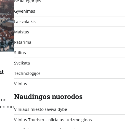
Be kategorijos
Gyvenimas
Laisvalaikis
Maistas
Patarimai
Stilius
Sveikata
nt
Technologijos
Vilnius
Naudingos nuorodos
umo
yvenimo
Vilniaus miesto savivaldybė
Vilnius Tourism – oficialus turizmo gidas