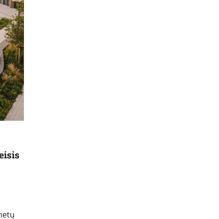
eisis
 metų