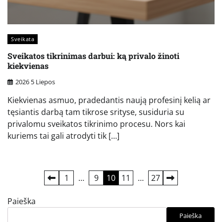
Sveikata
Sveikatos tikrinimas darbui: ką privalo žinoti
kiekvienas
2026 5 Liepos
Kiekvienas asmuo, pradedantis naują profesinį kelią ar
tęsiantis darbą tam tikrose srityse, susiduria su
privalomu sveikatos tikrinimo procesu. Nors kai
kuriems tai gali atrodyti tik […]
Įrašų
1
…
9
10
11
…
27
puslapiavimas
Paieška
Paieška