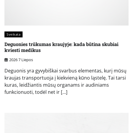
Sveikata
Deguonies trūkumas kraujyje: kada būtina skubiai
kviesti medikus
2026 7 Liepos
Deguonis yra gyvybiškai svarbus elementas, kurį mūsų
kraujas transportuoja į kiekvieną kūno ląstelę. Tai tarsi
kuras, leidžiantis mūsų organams ir audiniams
funkcionuoti, todėl net ir […]