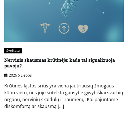
Sveikata
Nervinis skausmas krūtinėje: kada tai signalizuoja
pavojų?
2026 6 Liepos
Krūtinės ląstos sritis yra viena jautriausių žmogaus
kūno vietų, nes joje sutelkta gausybė gyvybiškai svarbių
organų, nervinių skaidulų ir raumenų. Kai pajuntame
diskomfortą ar skausmą […]