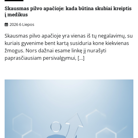
Skausmas pilvo apačioje: kada būtina skubiai kreiptis
į medikus
2026 6 Liepos
Skausmas pilvo apačioje yra vienas iš tų negalavimų, su
kuriais gyvenime bent kartą susiduria kone kiekvienas
žmogus. Nors dažnai esame linkę jį nurašyti
paprasčiausiam persivalgymui, […]