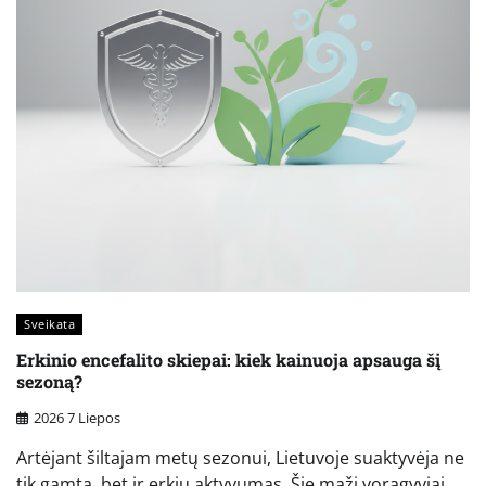
Sveikata
Erkinio encefalito skiepai: kiek kainuoja apsauga šį
sezoną?
2026 7 Liepos
Artėjant šiltajam metų sezonui, Lietuvoje suaktyvėja ne
tik gamta, bet ir erkių aktyvumas. Šie maži voragyviai