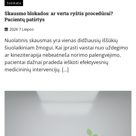
Sveikata
Skausmo blokados: ar verta ryžtis procedūrai?
Pacientų patirtys
2026 7 Liepos
Nuolatinis skausmas yra vienas didžiausių iššūkių
šiuolaikiniam žmogui. Kai įprasti vaistai nuo uždegimo
ar kineziterapija nebeatneša norimo palengvėjimo,
pacientai dažnai pradeda ieškoti efektyvesnių
medicininių intervencijų. […]