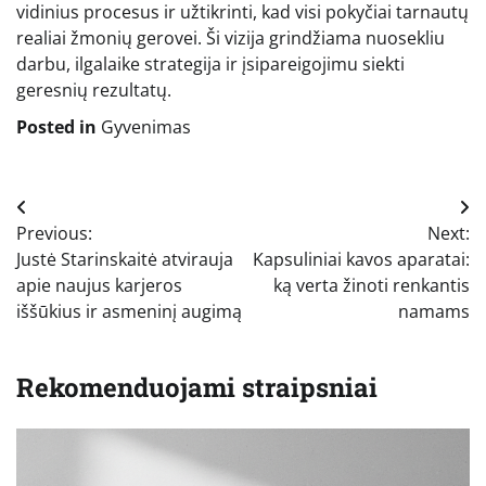
vidinius procesus ir užtikrinti, kad visi pokyčiai tarnautų
realiai žmonių gerovei. Ši vizija grindžiama nuosekliu
darbu, ilgalaike strategija ir įsipareigojimu siekti
geresnių rezultatų.
Posted in
Gyvenimas
Navigacija
Previous:
Next:
tarp
Justė Starinskaitė atvirauja
Kapsuliniai kavos aparatai:
įrašų
apie naujus karjeros
ką verta žinoti renkantis
iššūkius ir asmeninį augimą
namams
Rekomenduojami straipsniai