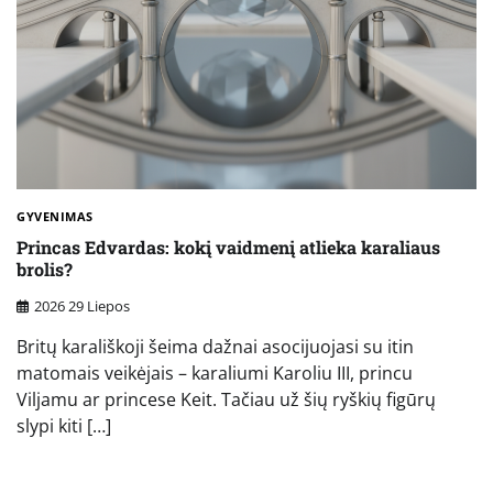
GYVENIMAS
Princas Edvardas: kokį vaidmenį atlieka karaliaus
brolis?
2026 29 Liepos
Britų karališkoji šeima dažnai asocijuojasi su itin
matomais veikėjais – karaliumi Karoliu III, princu
Viljamu ar princese Keit. Tačiau už šių ryškių figūrų
slypi kiti […]