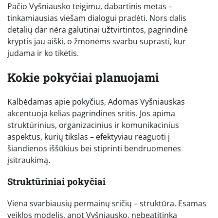
Pačio Vyšniausko teigimu, dabartinis metas –
tinkamiausias viešam dialogui pradėti. Nors dalis
detalių dar nėra galutinai užtvirtintos, pagrindinė
kryptis jau aiški, o žmonėms svarbu suprasti, kur
judama ir ko tikėtis.
Kokie pokyčiai planuojami
Kalbėdamas apie pokyčius, Adomas Vyšniauskas
akcentuoja kelias pagrindines sritis. Jos apima
struktūrinius, organizacinius ir komunikacinius
aspektus, kurių tikslas – efektyviau reaguoti į
šiandienos iššūkius bei stiprinti bendruomenės
įsitraukimą.
Struktūriniai pokyčiai
Viena svarbiausių permainų sričių – struktūra. Esamas
veiklos modelis, anot Vyšniausko, nebeatitinka