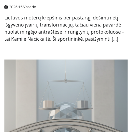
2026 15 Vasario
Lietuvos moterų krepšinis per pastarąjį dešimtmetį
išgyveno įvairių transformacijų, tačiau viena pavardė
nuolat mirgėjo antraštėse ir rungtynių protokoluose –
tai Kamilė Nacickaitė. Ši sportininkė, pasižyminti […]