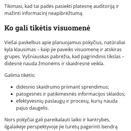
Tikimasi, kad tai padės pasiekti platesnę auditoriją ir
mažinti informacinį neapibrėžtumą.
Ko gali tikėtis visuomenė
Viešai paskelbus apie planuojamus pokyčius, natūraliai
kyla klausimas – kaip jie paveiks visuomenę ir atskiras
grupes. Vyšniauskas pabrėžia, kad pagrindinis tikslas –
didesnė nauda žmonėms ir skaidresnė veikla.
Galima tikėtis:
didesnio skaidrumo priimant sprendimus;
patogesnės ir patikimesnės informacijos sklaidos;
efektyvesnių paslaugų ir procesų, kurių nauda
pajus daugelis.
Nors pokyčiai gali pareikalauti laiko ir kantrybės,
ilgalaikėje perspektyvoje jie turėtų pagerinti bendrą