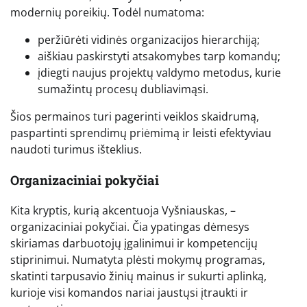
modernių poreikių. Todėl numatoma:
peržiūrėti vidinės organizacijos hierarchiją;
aiškiau paskirstyti atsakomybes tarp komandų;
įdiegti naujus projektų valdymo metodus, kurie
sumažintų procesų dubliavimąsi.
Šios permainos turi pagerinti veiklos skaidrumą,
paspartinti sprendimų priėmimą ir leisti efektyviau
naudoti turimus išteklius.
Organizaciniai pokyčiai
Kita kryptis, kurią akcentuoja Vyšniauskas, –
organizaciniai pokyčiai. Čia ypatingas dėmesys
skiriamas darbuotojų įgalinimui ir kompetencijų
stiprinimui. Numatyta plėsti mokymų programas,
skatinti tarpusavio žinių mainus ir sukurti aplinką,
kurioje visi komandos nariai jaustųsi įtraukti ir