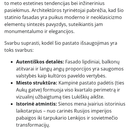
to meto estetines tendencijas bei inžinerinius
pasiekimus. Architektūros tyrinėtojai pabrėžia, kad šio
statinio fasadas yra puikus moderno ir neoklasicizmo
elementų sintezės pavyzdys, suteikiantis jam
monumentalumo ir elegancijos.
Svarbu suprasti, kodėl šio pastato išsaugojimas yra
toks svarbus:
Autentiškos detalės:
Fasado lipdiniai, balkonų
atitvarai ir langų angų proporcijos yra saugomos
valstybės kaip kultūros paveldo vertybės.
Miesto struktūra:
Kampinė pastato padėtis (ties
Aukų gatve) formuoja viso kvartalo perimetrą ir
vizualinį užbaigtumą ties Lukiškių aikšte.
Istorinė atmintis:
Sienos mena įvairius istorinius
laikotarpius – nuo carinės Rusijos imperijos
pabaigos iki tarpukario Lenkijos ir sovietmečio
transformacijų.