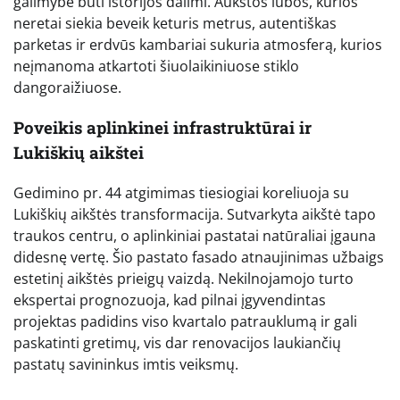
galimybė būti istorijos dalimi. Aukštos lubos, kurios
neretai siekia beveik keturis metrus, autentiškas
parketas ir erdvūs kambariai sukuria atmosferą, kurios
neįmanoma atkartoti šiuolaikiniuose stiklo
dangoraižiuose.
Poveikis aplinkinei infrastruktūrai ir
Lukiškių aikštei
Gedimino pr. 44 atgimimas tiesiogiai koreliuoja su
Lukiškių aikštės transformacija. Sutvarkyta aikštė tapo
traukos centru, o aplinkiniai pastatai natūraliai įgauna
didesnę vertę. Šio pastato fasado atnaujinimas užbaigs
estetinį aikštės prieigų vaizdą. Nekilnojamojo turto
ekspertai prognozuoja, kad pilnai įgyvendintas
projektas padidins viso kvartalo patrauklumą ir gali
paskatinti gretimų, vis dar renovacijos laukiančių
pastatų savininkus imtis veiksmų.