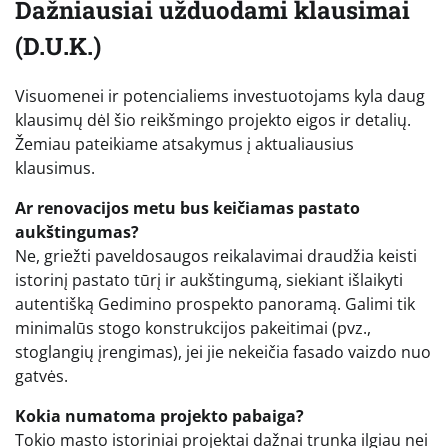
Dažniausiai užduodami klausimai
(D.U.K.)
Visuomenei ir potencialiems investuotojams kyla daug
klausimų dėl šio reikšmingo projekto eigos ir detalių.
Žemiau pateikiame atsakymus į aktualiausius
klausimus.
Ar renovacijos metu bus keičiamas pastato
aukštingumas?
Ne, griežti paveldosaugos reikalavimai draudžia keisti
istorinį pastato tūrį ir aukštingumą, siekiant išlaikyti
autentišką Gedimino prospekto panoramą. Galimi tik
minimalūs stogo konstrukcijos pakeitimai (pvz.,
stoglangių įrengimas), jei jie nekeičia fasado vaizdo nuo
gatvės.
Kokia numatoma projekto pabaiga?
Tokio masto istoriniai projektai dažnai trunka ilgiau nei