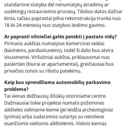
standartinė statyba dėl nenumatytų atradimų ar
sudėtingų restauravimo procesų. Tikslios datos dažnai
kinta, tačiau paprastai pilna rekonstrukcija trunka nuo
18 iki 24 mėnesių nuo statybos leidimo gavimo.
Ar paprasti vilniečiai galės patekti į pastato vidų?
Pirmasis aukštas numatytas komercinei veiklai
(kavinėms, parduotuvėms), todėl ši dalis bus atvira
visuomenei. Viršutiniai aukštai, priklausomai nuo
paskirties (biurai ar apartamentai), greičiausiai bus
privačios zonos su ribotu patekimu.
Kaip bus sprendžiama automobilių parkavimo
problema?
Tai vienas didžiausių iššūkių istoriniame centre.
Dažniausiai tokie projektai numato požemines
aikšteles vidiniame kieme (jei leidžia archeologiniai
tyrimai) arba sudaromos sutartys su netoliese
esančiomis viešomis aikštelėmis. Vidinis kiemas