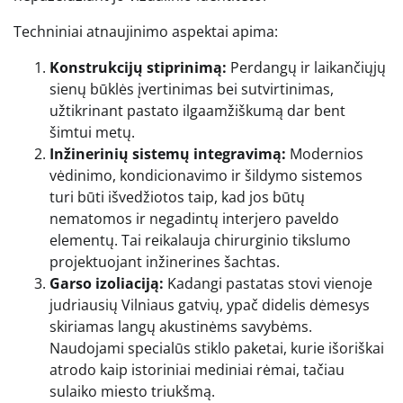
Techniniai atnaujinimo aspektai apima:
Konstrukcijų stiprinimą:
Perdangų ir laikančiųjų
sienų būklės įvertinimas bei sutvirtinimas,
užtikrinant pastato ilgaamžiškumą dar bent
šimtui metų.
Inžinerinių sistemų integravimą:
Modernios
vėdinimo, kondicionavimo ir šildymo sistemos
turi būti išvedžiotos taip, kad jos būtų
nematomos ir negadintų interjero paveldo
elementų. Tai reikalauja chirurginio tikslumo
projektuojant inžinerines šachtas.
Garso izoliaciją:
Kadangi pastatas stovi vienoje
judriausių Vilniaus gatvių, ypač didelis dėmesys
skiriamas langų akustinėms savybėms.
Naudojami specialūs stiklo paketai, kurie išoriškai
atrodo kaip istoriniai mediniai rėmai, tačiau
sulaiko miesto triukšmą.