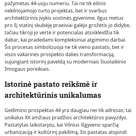
pažymėtas 44-uoju numeriu. Tai ne tik eilinis
nekilnojamojo turto projektas, bet ir svarbus
architektūrinis įvykis sostinės gyvenime. Ilgus metus
pro šį statinį skubėję praeiviai galėjo grožėtis jo didybe,
tačiau tikroji jo vertė ir potencialas atsiskleidžia tik
dabar, kai pradedami kompleksiniai atgimimo darbai.
Šis procesas simbolizuoja ne tik vieno pastato, bet ir
visos vakarinės prospekto dalies transformaciją,
sujungiant istorinį paveldą su moderniais šiuolaikinio
žmogaus poreikiais.
Istorinė pastato reikšmė ir
architektūrinis unikalumas
Gedimino prospektas 44 yra daugiau nei tik adresas; tai
unikalus XX amžiaus pradžios architektūros pavyzdys.
Pastatytas laikotarpiu, kai Vilnius išgyveno sparčią
urbanizaciją ir kultūrinį pakilimą, šis pastatas atspindi