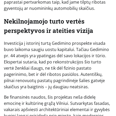
paprastai pertvarkomas taip, kad jame tilptų ribotas
gyventojų ar nuomininkų automobilių skaičius.
Nekilnojamojo turto vertės
perspektyvos ir ateities vizija
Investicija į istorinį turtą Gedimino prospekte visada
buvo laikoma saugiu uostu kapitalui. Tačiau Gedimino
pr. 44 atvejis yra ypatingas dėl savo lokacijos ir tūrio.
Ekspertai sutaria, kad po rekonstrukcijos šio turto
vertė ženkliai išaugs, ne tik dėl fizinio pastato
pagerinimo, bet ir dėl ribotos pasiūlos. Autentiškų,
pilnai renovuotų pastatų pagrindinėje šalies gatvėje
skaičius yra baigtinis – jų daugiau neatsiras.
Be finansinės naudos, šis projektas neša didelę
emocinę ir kultūrinę grąžą Vilniui. Sutvarkytas fasadas,
vakarais apšviesti architektūriniai elementai ir gyvybės
kupini langai prisideda prie miesto, kaip modernios,