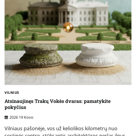
VILNIUS
Atsinaujinęs Trakų Vokės dvaras: pamatykite
pokyčius
2026 19 Kovo
Vilniaus pašonėje, vos už keliolikos kilometrų nuo
sostinės centro, stūksantis architektūros perlas ilgus