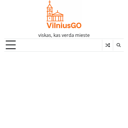
Skip
to
content
viskas, kas verda mieste