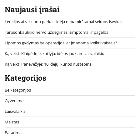
Naujausi įrašai
Lenkijos atrakcionų parkas: idėja nepamirštamai šeimos išvykai
Tarpsonkaulinio nervo uždegimas: simptomai ir pagalba
Lipomos gydymas be operacijos: ar įmanoma įveikti vaistais?
Ką veikti Klaipėdoje, kai lyja: idėjos jaukiam laisvalaikiui
Ką veikti Panevėžyje: 10 idėjų, kurios nustebins
Kategorijos
Be kategorijos
Gyvenimas
Laisvalaikis
Maistas
Patarimai