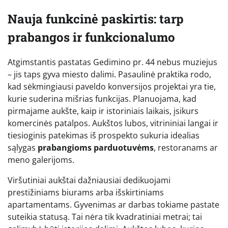
Nauja funkcinė paskirtis: tarp
prabangos ir funkcionalumo
Atgimstantis pastatas Gedimino pr. 44 nebus muziejus
– jis taps gyva miesto dalimi. Pasaulinė praktika rodo,
kad sėkmingiausi paveldo konversijos projektai yra tie,
kurie suderina mišrias funkcijas. Planuojama, kad
pirmajame aukšte, kaip ir istoriniais laikais, įsikurs
komercinės patalpos. Aukštos lubos, vitrininiai langai ir
tiesioginis patekimas iš prospekto sukuria idealias
sąlygas
prabangioms parduotuvėms
, restoranams ar
meno galerijoms.
Viršutiniai aukštai dažniausiai dedikuojami
prestižiniams biurams arba išskirtiniams
apartamentams. Gyvenimas ar darbas tokiame pastate
suteikia statusą. Tai nėra tik kvadratiniai metrai; tai