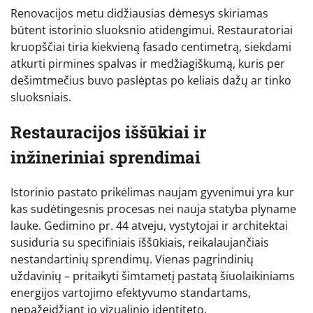
Renovacijos metu didžiausias dėmesys skiriamas
būtent istorinio sluoksnio atidengimui. Restauratoriai
kruopščiai tiria kiekvieną fasado centimetrą, siekdami
atkurti pirmines spalvas ir medžiagiškumą, kuris per
dešimtmečius buvo paslėptas po keliais dažų ar tinko
sluoksniais.
Restauracijos iššūkiai ir
inžineriniai sprendimai
Istorinio pastato prikėlimas naujam gyvenimui yra kur
kas sudėtingesnis procesas nei nauja statyba plyname
lauke. Gedimino pr. 44 atveju, vystytojai ir architektai
susiduria su specifiniais iššūkiais, reikalaujančiais
nestandartinių sprendimų. Vienas pagrindinių
uždavinių – pritaikyti šimtametį pastatą šiuolaikiniams
energijos vartojimo efektyvumo standartams,
nepažeidžiant jo vizualinio identiteto.