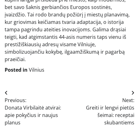
bet savo šaknis gerbiančios Europos sostinės,
įvaizdžio. Tai rodo brandų požiūrį į miestų planavimą,
kur griovimas keičiamas tvaria adaptacija, o istorija
tampa pagrindu ateities inovacijoms. Galima drąsiai
teigti, kad atgimstantis 44-asis numeris taps vienu iš
prestižiškiausių adresų visame Vilniuje,
simbolizuojančiu kokybę, ilgaamžiškumą ir pagarbą
praeičiai.
Posted in
Vilnius
Navigacija
Previous:
Next:
tarp
Donata Virbilaitė atvirai:
Greiti ir lengvi pietūs
įrašų
apie pokyčius ir naujus
šeimai: receptai
planus
skubantiems