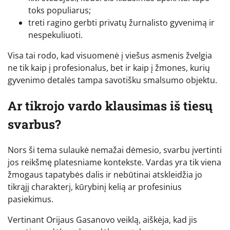
toks populiarus;
treti ragino gerbti privatų žurnalisto gyvenimą ir
nespekuliuoti.
Visa tai rodo, kad visuomenė į viešus asmenis žvelgia
ne tik kaip į profesionalus, bet ir kaip į žmones, kurių
gyvenimo detalės tampa savotišku smalsumo objektu.
Ar tikrojo vardo klausimas iš tiesų
svarbus?
Nors ši tema sulaukė nemažai dėmesio, svarbu įvertinti
jos reikšmę platesniame kontekste. Vardas yra tik viena
žmogaus tapatybės dalis ir nebūtinai atskleidžia jo
tikrąjį charakterį, kūrybinį kelią ar profesinius
pasiekimus.
Vertinant Orijaus Gasanovo veiklą, aiškėja, kad jis