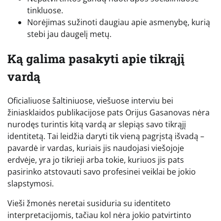
tinkluose.
Norėjimas sužinoti daugiau apie asmenybę, kurią
stebi jau daugelį metų.
Ką galima pasakyti apie tikrąjį
vardą
Oficialiuose šaltiniuose, viešuose interviu bei
žiniasklaidos publikacijose pats Orijus Gasanovas nėra
nurodęs turintis kitą vardą ar slepiąs savo tikrąjį
identitetą. Tai leidžia daryti tik vieną pagrįstą išvadą –
pavardė ir vardas, kuriais jis naudojasi viešojoje
erdvėje, yra jo tikrieji arba tokie, kuriuos jis pats
pasirinko atstovauti savo profesinei veiklai be jokio
slapstymosi.
Vieši žmonės neretai susiduria su identiteto
interpretacijomis, tačiau kol nėra jokio patvirtinto