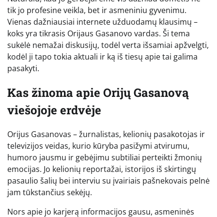
tik jo profesine veikla, bet ir asmeniniu gyvenimu.
Vienas dažniausiai internete užduodamų klausimų –
koks yra tikrasis Orijaus Gasanovo vardas. Ši tema
sukėlė nemažai diskusijų, todėl verta išsamiai apžvelgti,
kodėl ji tapo tokia aktuali ir ką iš tiesų apie tai galima
pasakyti.
Kas žinoma apie Orijų Gasanovą
viešojoje erdvėje
Orijus Gasanovas – žurnalistas, kelionių pasakotojas ir
televizijos veidas, kurio kūryba pasižymi atvirumu,
humoro jausmu ir gebėjimu subtiliai perteikti žmonių
emocijas. Jo kelionių reportažai, istorijos iš skirtingų
pasaulio šalių bei interviu su įvairiais pašnekovais pelnė
jam tūkstančius sekėjų.
Nors apie jo karjerą informacijos gausu, asmeninės