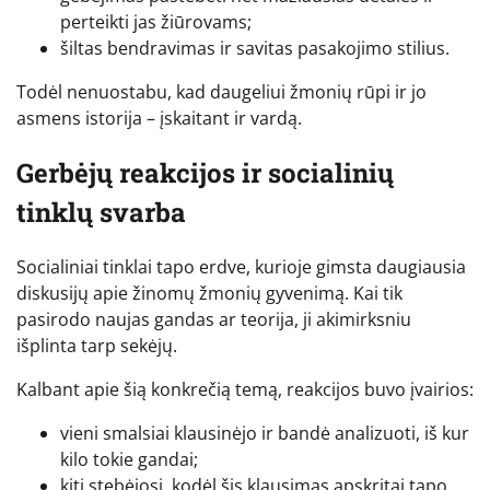
perteikti jas žiūrovams;
šiltas bendravimas ir savitas pasakojimo stilius.
Todėl nenuostabu, kad daugeliui žmonių rūpi ir jo
asmens istorija – įskaitant ir vardą.
Gerbėjų reakcijos ir socialinių
tinklų svarba
Socialiniai tinklai tapo erdve, kurioje gimsta daugiausia
diskusijų apie žinomų žmonių gyvenimą. Kai tik
pasirodo naujas gandas ar teorija, ji akimirksniu
išplinta tarp sekėjų.
Kalbant apie šią konkrečią temą, reakcijos buvo įvairios:
vieni smalsiai klausinėjo ir bandė analizuoti, iš kur
kilo tokie gandai;
kiti stebėjosi, kodėl šis klausimas apskritai tapo