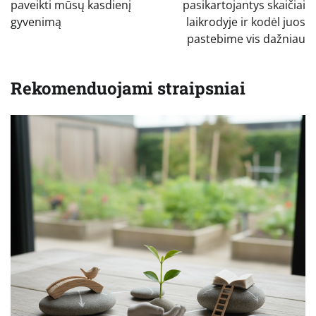
įrašų
paveikti mūsų kasdienį
pasikartojantys skaičiai
gyvenimą
laikrodyje ir kodėl juos
pastebime vis dažniau
Rekomenduojami straipsniai