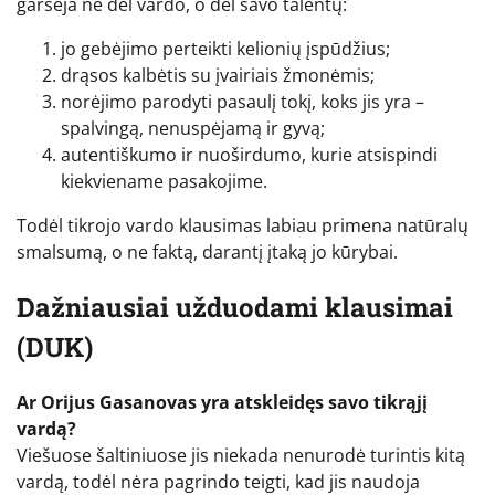
garsėja ne dėl vardo, o dėl savo talentų:
jo gebėjimo perteikti kelionių įspūdžius;
drąsos kalbėtis su įvairiais žmonėmis;
norėjimo parodyti pasaulį tokį, koks jis yra –
spalvingą, nenuspėjamą ir gyvą;
autentiškumo ir nuoširdumo, kurie atsispindi
kiekviename pasakojime.
Todėl tikrojo vardo klausimas labiau primena natūralų
smalsumą, o ne faktą, darantį įtaką jo kūrybai.
Dažniausiai užduodami klausimai
(DUK)
Ar Orijus Gasanovas yra atskleidęs savo tikrąjį
vardą?
Viešuose šaltiniuose jis niekada nenurodė turintis kitą
vardą, todėl nėra pagrindo teigti, kad jis naudoja