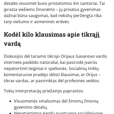
detalės visuomet buvo pristatomos itin santūriai. Tai
įprasta viešiems žmonėms – jų privatus gyvenimas
dažnai būna saugomas, kad nebūtų peržengta riba
tarp viešumo ir asmeninės erdvės.
Kodėl kilo klausimas apie tikrąjį
vardą
Diskusijos dėl tariamo tikrojo Orijaus Gasanovo vardo
internete pasklido natūraliai, kai pasirodė įvairūs
nepatvirtinti teiginiai ir spėlionės. Socialinių tinklų
komentaruose pradėjo sklisti klausimai, ar Orijus –
tikras vardas, ar pasirinktas dėl profesinės veiklos.
Tokių interpretacijų priežastys paprastos:
Visuomenės smalsumas dėl žinomų žmonių
gyvenimo detalių.
Nepatvirtintos gandų nuotrupos socialiniuose