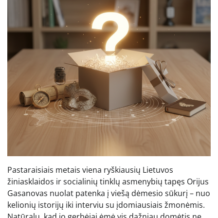
Pastaraisiais metais viena ryškiausių Lietuvos
žiniasklaidos ir socialinių tinklų asmenybių tapęs Orijus
Gasanovas nuolat patenka į viešą dėmesio sūkurį – nuo
kelionių istorijų iki interviu su įdomiausiais žmonėmis.
Natūralu, kad jo gerbėjai ėmė vis dažniau domėtis ne