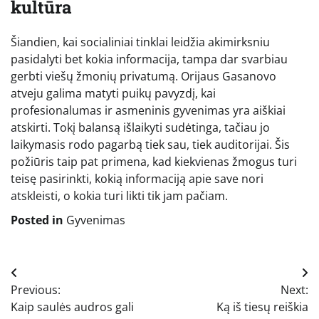
kultūra
Šiandien, kai socialiniai tinklai leidžia akimirksniu
pasidalyti bet kokia informacija, tampa dar svarbiau
gerbti viešų žmonių privatumą. Orijaus Gasanovo
atveju galima matyti puikų pavyzdį, kai
profesionalumas ir asmeninis gyvenimas yra aiškiai
atskirti. Tokį balansą išlaikyti sudėtinga, tačiau jo
laikymasis rodo pagarbą tiek sau, tiek auditorijai. Šis
požiūris taip pat primena, kad kiekvienas žmogus turi
teisę pasirinkti, kokią informaciją apie save nori
atskleisti, o kokia turi likti tik jam pačiam.
Posted in
Gyvenimas
Navigacija
Previous:
Next:
tarp
Kaip saulės audros gali
Ką iš tiesų reiškia