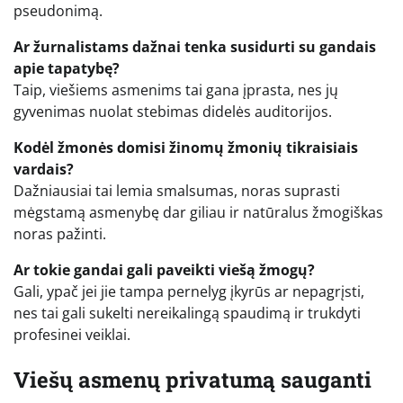
pseudonimą.
Ar žurnalistams dažnai tenka susidurti su gandais
apie tapatybę?
Taip, viešiems asmenims tai gana įprasta, nes jų
gyvenimas nuolat stebimas didelės auditorijos.
Kodėl žmonės domisi žinomų žmonių tikraisiais
vardais?
Dažniausiai tai lemia smalsumas, noras suprasti
mėgstamą asmenybę dar giliau ir natūralus žmogiškas
noras pažinti.
Ar tokie gandai gali paveikti viešą žmogų?
Gali, ypač jei jie tampa pernelyg įkyrūs ar nepagrįsti,
nes tai gali sukelti nereikalingą spaudimą ir trukdyti
profesinei veiklai.
Viešų asmenų privatumą sauganti