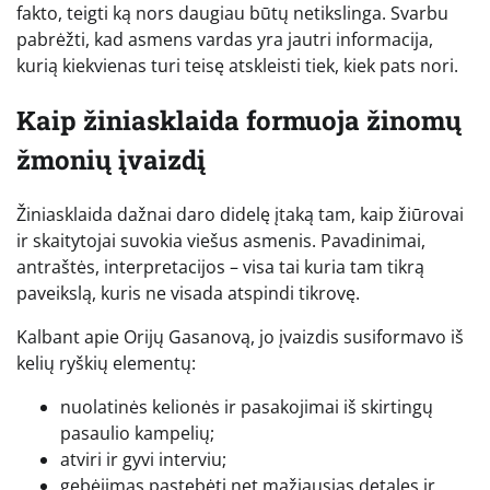
fakto, teigti ką nors daugiau būtų netikslinga. Svarbu
pabrėžti, kad asmens vardas yra jautri informacija,
kurią kiekvienas turi teisę atskleisti tiek, kiek pats nori.
Kaip žiniasklaida formuoja žinomų
žmonių įvaizdį
Žiniasklaida dažnai daro didelę įtaką tam, kaip žiūrovai
ir skaitytojai suvokia viešus asmenis. Pavadinimai,
antraštės, interpretacijos – visa tai kuria tam tikrą
paveikslą, kuris ne visada atspindi tikrovę.
Kalbant apie Orijų Gasanovą, jo įvaizdis susiformavo iš
kelių ryškių elementų:
nuolatinės kelionės ir pasakojimai iš skirtingų
pasaulio kampelių;
atviri ir gyvi interviu;
gebėjimas pastebėti net mažiausias detales ir