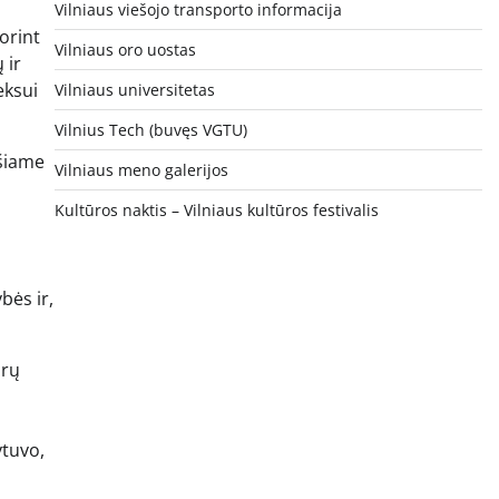
Vilniaus viešojo transporto informacija
orint
Vilniaus oro uostas
 ir
eksui
Vilniaus universitetas
Vilnius Tech (buvęs VGTU)
 šiame
Vilniaus meno galerijos
Kultūros naktis – Vilniaus kultūros festivalis
bės ir,
drų
ytuvo,