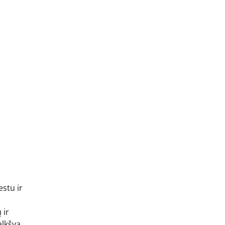
estu ir
 ir
alkšva