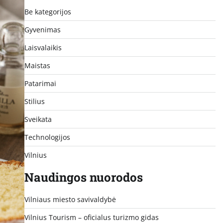
Be kategorijos
Gyvenimas
Laisvalaikis
Maistas
Patarimai
Stilius
Sveikata
Technologijos
Vilnius
Naudingos nuorodos
Vilniaus miesto savivaldybė
Vilnius Tourism – oficialus turizmo gidas