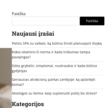
Paieška
Paieška
Naujausi įrašai
Poilsis SPA su vaikais: ką būtina žinoti planuojant išvyką
Kokia vitamino D norma ir kada trūkumas tampa
pavojingas?
Odos grybelis: simptomai, nuotraukos ir kada būtina
gydytojas
Geriausias atrakcionų parkas Lenkijoje: ką aplankyti
šeimai?
Atostogos su šeima: kaip suplanuoti poilsį be streso?
Kategorijos