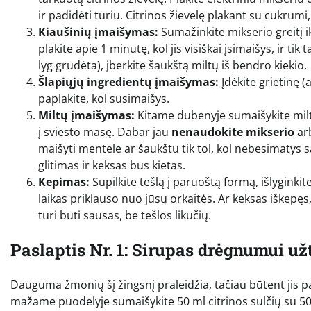
ir padidėti tūriu. Citrinos žievelę plakant su cukrumi,
Kiaušinių įmaišymas:
Sumažinkite mikserio greitį ik
plakite apie 1 minutę, kol jis visiškai įsimaišys, ir t
lyg grūdėta), įberkite šaukštą miltų iš bendro kiekio.
Šlapiųjų ingredientų įmaišymas:
Įdėkite grietinę (a
paplakite, kol susimaišys.
Miltų įmaišymas:
Kitame dubenyje sumaišykite miltus
į sviesto masę. Dabar jau
nenaudokite mikserio
arb
maišyti mentele ar šaukštu tik tol, kol nebesimatys s
glitimas ir keksas bus kietas.
Kepimas:
Supilkite tešlą į paruoštą formą, išlyginkit
laikas priklauso nuo jūsų orkaitės. Ar keksas iškepęs, t
turi būti sausas, be tešlos likučių.
Paslaptis Nr. 1: Sirupas drėgnumui užt
Dauguma žmonių šį žingsnį praleidžia, tačiau būtent jis p
mažame puodelyje sumaišykite 50 ml citrinos sulčių su 50 g