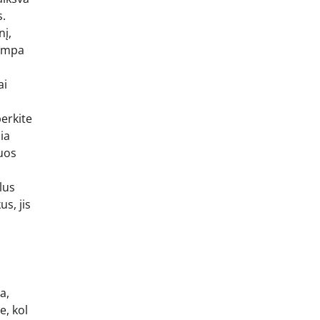
s.
nį,
tampa
ai
berkite
ia
muos
lus
us, jis
a,
e, kol