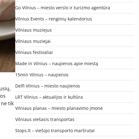
Go Vilnius – miesto verslo ir turizmo agentūra
Vilnius Events – renginių kalendorius
Vilniaus muziejus
Vilniaus muziejai
Vilniaus festivaliai
Made in Vilnius – naujienos apie miestą
15min Vilnius – naujienos
Delfi Vilnius – miesto naujienos
usių,
vos
LRT Vilnius – aktualijos ir kultūra
 ne tik
Vilniaus planas – miesto planavimo įmonė
Vilniaus viešasis transportas
Stops.lt – viešojo transporto maršrutai