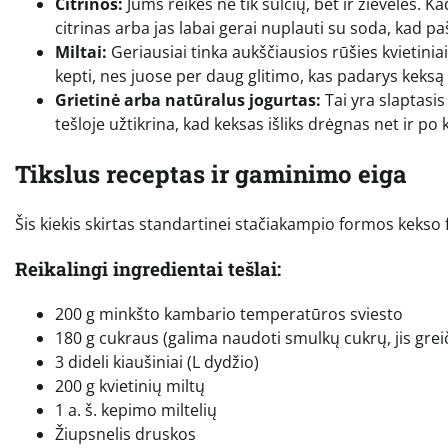
Citrinos:
Jums reikės ne tik sulčių, bet ir žievelės.
citrinas arba jas labai gerai nuplauti su soda, kad p
Miltai:
Geriausiai tinka aukščiausios rūšies kvietinia
kepti, nes juose per daug glitimo, kas padarys keksą 
Grietinė arba natūralus jogurtas:
Tai yra slaptasis
tešloje užtikrina, kad keksas išliks drėgnas net ir po 
Tikslus receptas ir gaminimo eiga
Šis kiekis skirtas standartinei stačiakampio formos kekso 
Reikalingi ingredientai tešlai:
200 g minkšto kambario temperatūros sviesto
180 g cukraus (galima naudoti smulkų cukrų, jis greič
3 dideli kiaušiniai (L dydžio)
200 g kvietinių miltų
1 a. š. kepimo miltelių
Žiupsnelis druskos