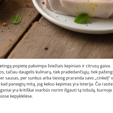
etingą popietę pakvimpa šviežiais kepiniais ir citrusų gaiva.
dos, tačiau daugelis kulinarų, tiek pradedančiųjų, tiek paženg
per sausas, per sunkus arba tiesiog praranda savo „cinkelį“ 
, kad paneigtų mitą, jog kekso kepimas yra loterija. Čia rasite
ingsniai yra kritiškai svarbūs norint išgauti tą tobulą, burnoje
siose kepyklėlėse.