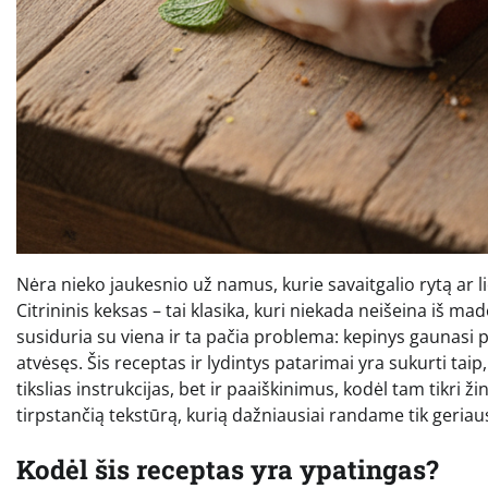
Nėra nieko jaukesnio už namus, kurie savaitgalio rytą ar li
Citrininis keksas – tai klasika, kuri niekada neišeina iš ma
susiduria su viena ir ta pačia problema: kepinys gaunasi 
atvėsęs. Šis receptas ir lydintys patarimai yra sukurti taip
tikslias instrukcijas, bet ir paaiškinimus, kodėl tam tikri ž
tirpstančią tekstūrą, kurią dažniausiai randame tik geriau
Kodėl šis receptas yra ypatingas?