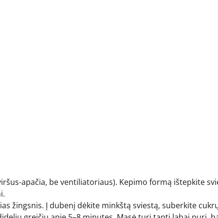
viršus-apačia, be ventiliatoriaus). Kepimo formą ištepkite svi
i.
as žingsnis. Į dubenį dėkite minkštą sviestą, suberkite cukrų
dideliu greičiu apie 5–8 minutes. Masė turi tapti labai puri, b