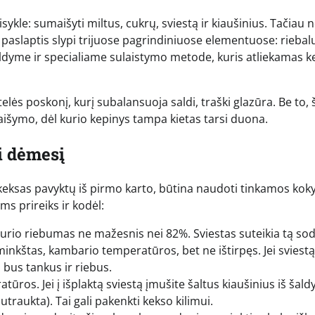
le: sumaišyti miltus, cukrų, sviestą ir kiaušinius. Tačiau n
paslaptis slypi trijuose pagrindiniuose elementuose: riebalų
dyme ir specialiame sulaistymo metode, kuris atliekamas k
telės poskonį, kurį subalansuoja saldi, traški glazūra. Be to,
maišymo, dėl kurio kepinys tampa kietas tarsi duona.
i dėmesį
keksas pavyktų iš pirmo karto, būtina naudoti tinkamos koky
s prireiks ir kodėl:
kurio riebumas ne mažesnis nei 82%. Sviestas suteikia tą so
i minkštas, kambario temperatūros, bet ne ištirpęs. Jei sviestą
 bus tankus ir riebus.
tūros. Jei į išplaktą sviestą įmušite šaltus kiaušinius iš šald
sutraukta). Tai gali pakenkti kekso kilimui.