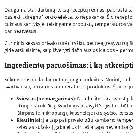
Dauguma standartinių keksų receptų remiasi paprasta taisyk
pasiekti „drėgno“ kekso efektą, to nepakanka. Šio recepto 
cukraus santykyje, teisingame produktų temperatūros val
dar neatvėsus.
Citrininis keksas privalo turėti ryškų, bet neagresyvų rūgš
gide atskleisime, kaip išvengti dažniausios klaidos – per
Ingredientų paruošimas: į ką atkreipt
Sėkmė prasideda dar net neįjungus orkaitės. Norint, kad 
svarbiausia, tinkamos temperatūros produktus. Štai ko jum
Sviestas (ne margarinas):
Naudokite tikrą sviestą, 
skonį ir struktūrą. Svarbiausia taisyklė – jis turi būt
ištirpinsite mikrobangų krosnelėje iki skysčio, keksas
Kiaušiniai:
Jie taip pat privalo būti kambario tempera
sviestas sušoks į gabalėlius ir tešla taps nevientisa (