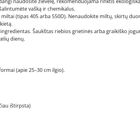
 Kadangi naudosite žievelę, rekomenduojama rinktis ekologišk
ašalintumėte vašką ir chemikalus.
i miltai (tipas 405 arba 550D). Nenaudokite miltų, skirtų duo
kietą.
 ingredientas. Šaukštas riebios grietinės arba graikiško jogu
kelių dienų.
formai (apie 25–30 cm ilgio).
iau ištirpsta)