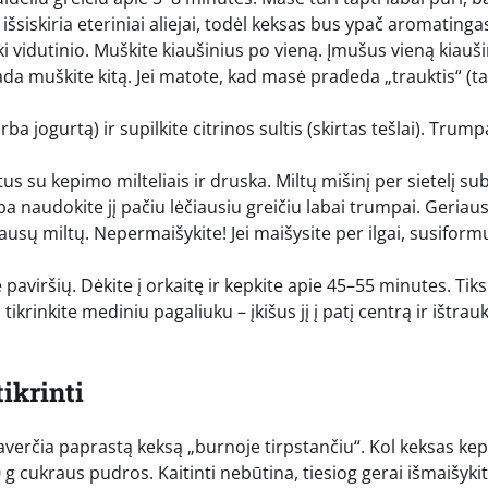
 išsiskiria eteriniai aliejai, todėl keksas bus ypač aromatinga
i vidutinio. Muškite kiaušinius po vieną. Įmušus vieną kiauši
ik tada muškite kitą. Jei matote, kad masė pradeda „trauktis“ (
rba jogurtą) ir supilkite citrinos sultis (skirtas tešlai). Trump
 su kepimo milteliais ir druska. Miltų mišinį per sietelį su
a naudokite jį pačiu lėčiausiu greičiu labai trumpai. Geriaus
ausų miltų. Nepermaišykite! Jei maišysite per ilgai, susifor
e paviršių. Dėkite į orkaitę ir kepkite apie 45–55 minutes. Tiks
ikrinkite mediniu pagaliuku – įkišus jį į patį centrą ir ištrauk
ikrinti
averčia paprastą keksą „burnoje tirpstančiu“. Kol keksas kep
 cukraus pudros. Kaitinti nebūtina, tiesiog gerai išmaišykit