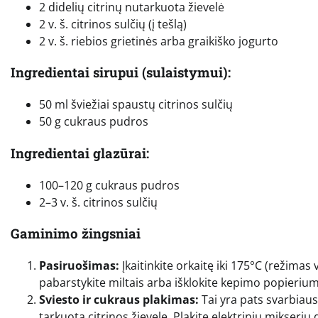
2 didelių citrinų nutarkuota žievelė
2 v. š. citrinos sulčių (į tešlą)
2 v. š. riebios grietinės arba graikiško jogurto
Ingredientai sirupui (sulaistymui):
50 ml šviežiai spaustų citrinos sulčių
50 g cukraus pudros
Ingredientai glazūrai:
100–120 g cukraus pudros
2–3 v. š. citrinos sulčių
Gaminimo žingsniai
Pasiruošimas:
Įkaitinkite orkaitę iki 175°C (režimas 
pabarstykite miltais arba išklokite kepimo popierium
Sviesto ir cukraus plakimas:
Tai yra pats svarbiausi
tarkuotą citrinos žievelę. Plakite elektriniu mikseriu 