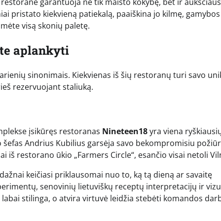
estorane garantuoja ne tik maisto kokybę, bet ir aukščiaus
iai pristato kiekvieną patiekalą, paaiškina jo kilmę, gamybo
tumėte visą skonių paletę.
te aplankyti
karienių sinonimais. Kiekvienas iš šių restoranų turi savo uni
prieš rezervuojant staliuką.
mplekse įsikūręs restoranas
Nineteen18
yra viena ryškiausi
šefas Andrius Kubilius garsėja savo bekompromisiu požiūri
ai iš restorano ūkio „Farmers Circle“, esančio visai netoli Vil
 dažnai keičiasi priklausomai nuo to, ką tą dieną ar savaitę
erimentų, senovinių lietuviškų receptų interpretacijų ir vizu
 labai stilinga, o atvira virtuvė leidžia stebėti komandos dar