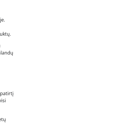
je.
uktų.
u
alandų
patirtį
isi
etų