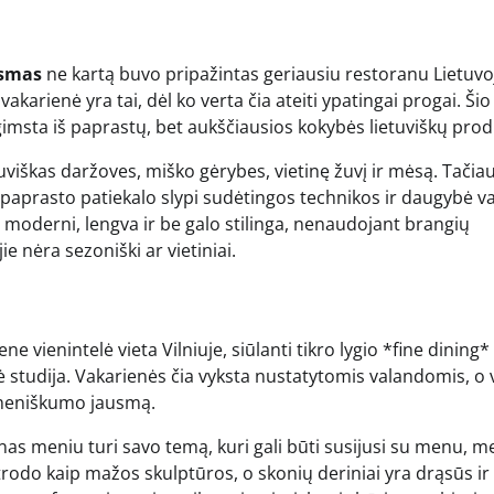
smas
ne kartą buvo pripažintas geriausiu restoranu Lietuvo
akarienė yra tai, dėl ko verta čia ateiti ypatingai progai. Šio
 gimsta iš paprastų, bet aukščiausios kokybės lietuviškų prod
uviškas daržoves, miško gėrybes, vietinę žuvį ir mėsą. Tačia
 paprasto patiekalo slypi sudėtingos technikos ir daugybė v
i moderni, lengva ir be galo stilinga, nenaudojant brangių
jie nėra sezoniški ar vietiniai.
ne vienintelė vieta Vilniuje, siūlanti tikro lygio *fine dining* 
 studija. Vakarienės čia vyksta nustatytomis valandomis, o v
omeniškumo jausmą.
s meniu turi savo temą, kuri gali būti susijusi su menu, m
atrodo kaip mažos skulptūros, o skonių deriniai yra drąsūs ir