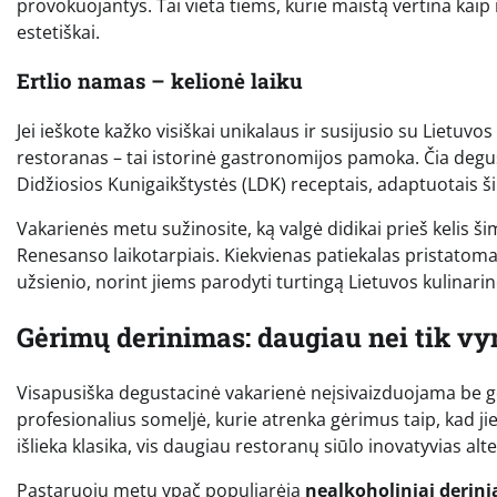
provokuojantys. Tai vieta tiems, kurie maistą vertina kaip m
estetiškai.
Ertlio namas – kelionė laiku
Jei ieškote kažko visiškai unikalaus ir susijusio su Lietuvo
restoranas – tai istorinė gastronomijos pamoka. Čia degu
Didžiosios Kunigaikštystės (LDK) receptais, adaptuotais ši
Vakarienės metu sužinosite, ką valgė didikai prieš kelis 
Renesanso laikotarpiais. Kiekvienas patiekalas pristatomas 
užsienio, norint jiems parodyti turtingą Lietuvos kulinarinę
Gėrimų derinimas: daugiau nei tik vy
Visapusiška degustacinė vakarienė neįsivaizduojama be gėr
profesionalius someljė, kurie atrenka gėrimus taip, kad j
išlieka klasika, vis daugiau restoranų siūlo inovatyvias alt
Pastaruoju metu ypač populiarėja
nealkoholiniai derini