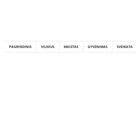
Skip
to
content
PAGRINDINIS
VILNIUS
MAISTAS
GYVENIMAS
SVEIKATA