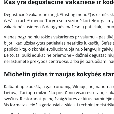
Kas yra degustacinė vakarienė ir kodė
Degustacinė vakarienė (angl. *tasting menu*) iš esmės sk
iš *à la carte* meniu. Tai yra šefo vizitinė kortelė ir ga
vakarienė susideda iš daugybės mažesnių patiekalų – nuo 5
Vienas pagrindinių tokios vakarienės privalumų – pasitikėji
bijoti, kad užsisakytas patiekalas neatitiks lūkesčių. Šefas
papildo kitą, o skoniai evoliucionuoja nuo lengvų ir gaivių
Be to, tai puiki edukacinė priemonė – dažnai degustacini
nerastumėte prekybos centruose, arba jie paruošiami na
Michelin gidas ir naujas kokybės sta
Kalbant apie aukštąją gastronomiją Vilniuje, neįmanoma nep
Lietuvą. Tai tapo milžinišku postūmiu visai restoranų rinka
svečius. Restoranai, pelnę žvaigždutes ar kitus paminėjimu
šis formatas leidžia geriausiai atskleisti techninį meistri