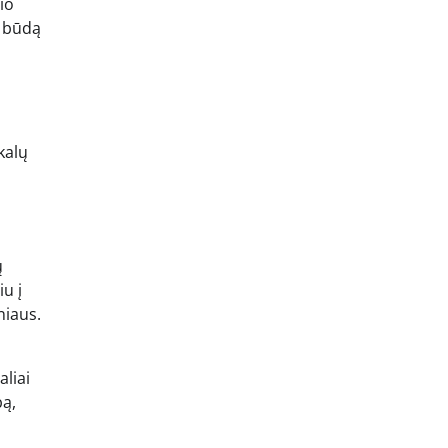
io
s būdą
kalų
ų
u į
niaus.
aliai
bą,