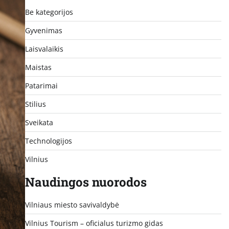
Be kategorijos
Gyvenimas
Laisvalaikis
Maistas
Patarimai
Stilius
Sveikata
Technologijos
Vilnius
Naudingos nuorodos
Vilniaus miesto savivaldybė
Vilnius Tourism – oficialus turizmo gidas