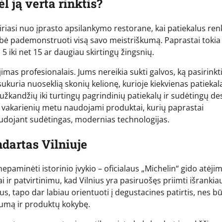
l ją verta rinktis?
iriasi nuo įprasto apsilankymo restorane, kai patiekalus r
limybė pademonstruoti visą savo meistriškumą. Paprastai tokia
 iki net 15 ar daugiau skirtingų žingsnių.
mas profesionalais. Jums nereikia sukti galvos, ką pasirinkti
 sukuria nuoseklią skonių kelionę, kurioje kiekvienas patiekal
 užkandžių iki turtingų pagrindinių patiekalų ir sudėtingų de
ų vakarienių metu naudojami produktai, kurių paprastai
udojant sudėtingas, modernias technologijas.
ndartas Vilniuje
aminėti istorinio įvykio – oficialaus „Michelin“ gido atėjim
i ir patvirtinimu, kad Vilnius yra pasiruošęs priimti išrankia
s, tapo dar labiau orientuoti į degustacines patirtis, nes b
škumą ir produktų kokybę.