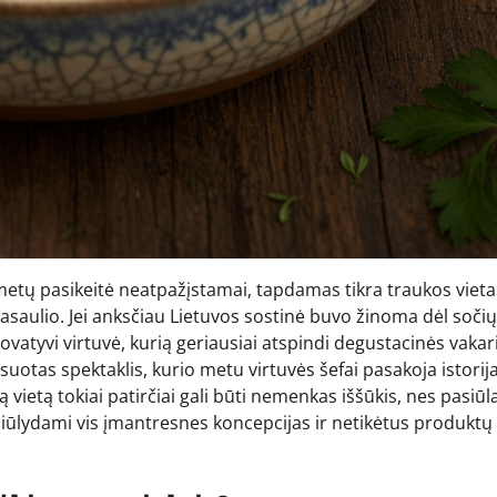
etų pasikeitė neatpažįstamai, tapdamas tikra traukos vieta 
saulio. Jei anksčiau Lietuvos sostinė buvo žinoma dėl sočių
inovatyvi virtuvė, kurią geriausiai atspindi degustacinės vaka
suotas spektaklis, kurio metu virtuvės šefai pasakoja istorij
ią vietą tokiai patirčiai gali būti nemenkas iššūkis, nes pasiūl
siūlydami vis įmantresnes koncepcijas ir netikėtus produktų