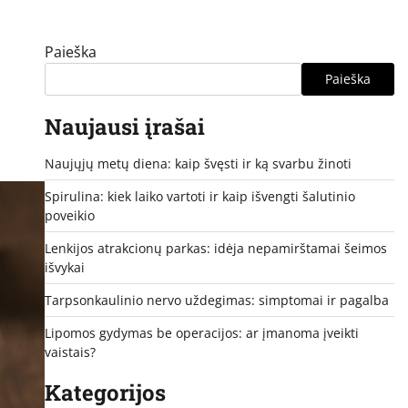
Paieška
Paieška
Naujausi įrašai
Naujųjų metų diena: kaip švęsti ir ką svarbu žinoti
Spirulina: kiek laiko vartoti ir kaip išvengti šalutinio
poveikio
Lenkijos atrakcionų parkas: idėja nepamirštamai šeimos
išvykai
Tarpsonkaulinio nervo uždegimas: simptomai ir pagalba
Lipomos gydymas be operacijos: ar įmanoma įveikti
vaistais?
Kategorijos