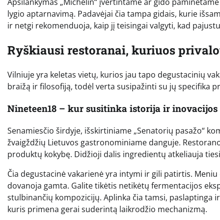
Apsilankymas „Michelin“ įvertintame ar gido paminėtame r
lygio aptarnavimą. Padavėjai čia tampa gidais, kurie išsam
ir netgi rekomenduoja, kaip jį teisingai valgyti, kad pajus
Ryškiausi restoranai, kuriuos privalo
Vilniuje yra keletas vietų, kurios jau tapo degustacinių va
braižą ir filosofiją, todėl verta susipažinti su jų specifika 
Nineteen18 – kur susitinka istorija ir inovacijos
Senamiesčio širdyje, išskirtiniame „Senatorių pasažo“ ko
žvaigždžių Lietuvos gastronominiame danguje. Restorano 
produktų kokybę. Didžioji dalis ingredientų atkeliauja tiesi
Čia degustacinė vakarienė yra intymi ir gili patirtis. Meniu
dovanoja gamta. Galite tikėtis netikėtų fermentacijos eksp
stulbinančių kompozicijų. Aplinka čia tamsi, paslaptinga ir
kuris primena gerai suderintą laikrodžio mechanizmą.