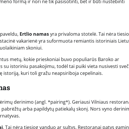
eno formą ir nori ne tik pasisotinti, bet ir būti nustebinti
s paveldu,
Ertlio namas
yra privaloma stotelė. Tai nėra tiesi
stacinė vakarienė yra suformuota remiantis istoriniais Liet
uolaikiniam skoniui.
šimtus metų, kokie prieskoniai buvo populiarūs Baroko ar
su istoriniu pasakojimu, todėl tai puiki vieta nusivesti sveč
 istoriją, kuri toli gražu neapsiriboja cepelinais.
nas
imų derinimo (angl. *pairing*). Geriausi Vilniaus restorana
ie pabrėžtų arba papildytų patiekalų skonį. Nors vyno derini
ernatyvas.
ai
. Tai nėra tiesiog vanduo ar sultys. Restoranai patys gami