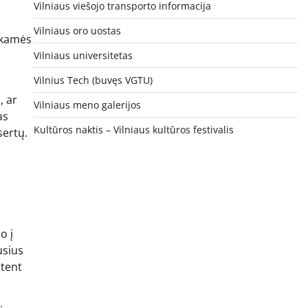
Vilniaus viešojo transporto informacija
Vilniaus oro uostas
enkamės
Vilniaus universitetas
Vilnius Tech (buvęs VGTU)
, ar
Vilniaus meno galerijos
as
Kultūros naktis – Vilniaus kultūros festivalis
sertų.
o į
usius
ūtent