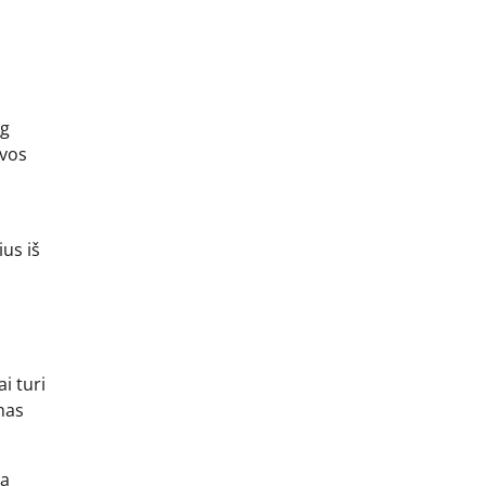
og
uvos
ius iš
i turi
mas
na