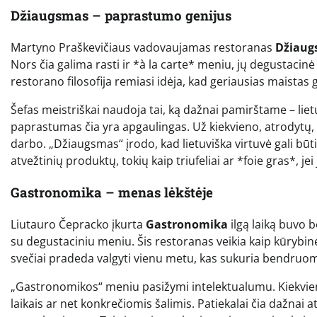
Džiaugsmas – paprastumo genijus
Martyno Praškevičiaus vadovaujamas restoranas
Džiaug
Nors čia galima rasti ir *à la carte* meniu, jų degustacinė v
restorano filosofija remiasi idėja, kad geriausias maistas
Šefas meistriškai naudoja tai, ką dažnai pamirštame – liet
paprastumas čia yra apgaulingas. Už kiekvieno, atrodytų,
darbo. „Džiaugsmas“ įrodo, kad lietuviška virtuvė gali būt
atvežtinių produktų, tokių kaip triufeliai ar *foie gras*, jei 
Gastronomika – menas lėkštėje
Liutauro Čepracko įkurta
Gastronomika
ilgą laiką buvo be
su degustaciniu meniu. Šis restoranas veikia kaip kūrybinė
svečiai pradeda valgyti vienu metu, kas sukuria bendru
„Gastronomikos“ meniu pasižymi intelektualumu. Kiekviena
laikais ar net konkrečiomis šalimis. Patiekalai čia dažnai 