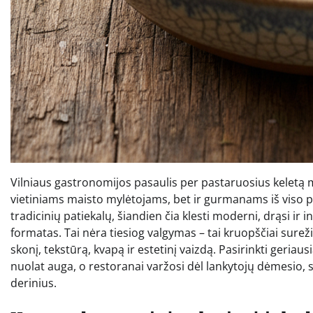
Vilniaus gastronomijos pasaulis per pastaruosius keletą m
vietiniams maisto mylėtojams, bet ir gurmanams iš viso pa
tradicinių patiekalų, šiandien čia klesti moderni, drąsi ir 
formatas. Tai nėra tiesiog valgymas – tai kruopščiai sureži
skonį, tekstūrą, kvapą ir estetinį vaizdą. Pasirinkti geriaus
nuolat auga, o restoranai varžosi dėl lankytojų dėmesio, 
derinius.