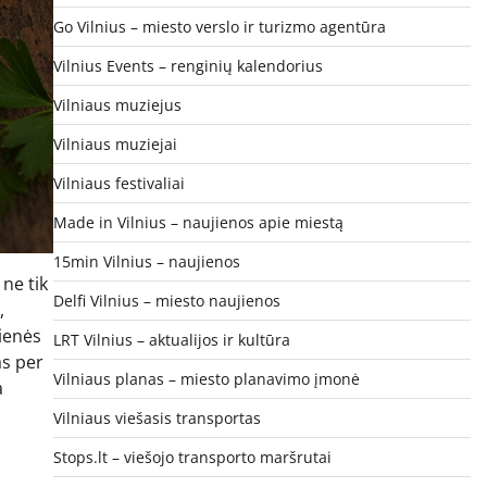
Go Vilnius – miesto verslo ir turizmo agentūra
Vilnius Events – renginių kalendorius
Vilniaus muziejus
Vilniaus muziejai
Vilniaus festivaliai
Made in Vilnius – naujienos apie miestą
15min Vilnius – naujienos
ne tik
Delfi Vilnius – miesto naujienos
,
rienės
LRT Vilnius – aktualijos ir kultūra
as per
Vilniaus planas – miesto planavimo įmonė
a
Vilniaus viešasis transportas
Stops.lt – viešojo transporto maršrutai