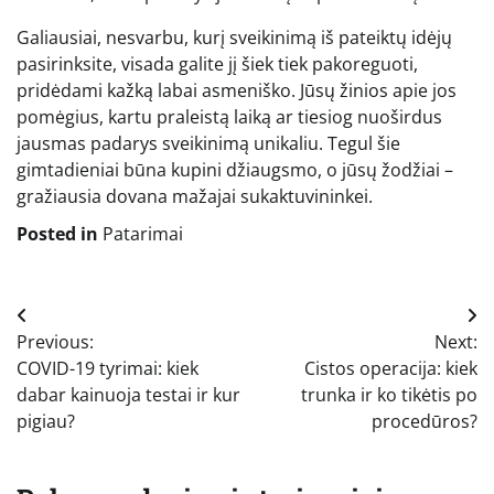
Galiausiai, nesvarbu, kurį sveikinimą iš pateiktų idėjų
pasirinksite, visada galite jį šiek tiek pakoreguoti,
pridėdami kažką labai asmeniško. Jūsų žinios apie jos
pomėgius, kartu praleistą laiką ar tiesiog nuoširdus
jausmas padarys sveikinimą unikaliu. Tegul šie
gimtadieniai būna kupini džiaugsmo, o jūsų žodžiai –
gražiausia dovana mažajai sukaktuvininkei.
Posted in
Patarimai
Navigacija
Previous:
Next:
tarp
COVID-19 tyrimai: kiek
Cistos operacija: kiek
įrašų
dabar kainuoja testai ir kur
trunka ir ko tikėtis po
pigiau?
procedūros?