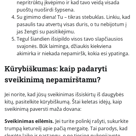
nepritrūktų įkvėpimo ir kad tavo veidą visada
puoštų nuoširdi šypsena.
Su gimimo diena! Tu – tikras stebuklas. Linkiu, kad
pasaulis tau atvertų visas duris, o tu nebijotum į
jas žengti su pasitikėjimu.
Tegul šiandien išsipildo visos tavo slapčiausios
svajonės. Būk laiminga, džiaukis kiekviena
akimirka ir niekada nepamiršk, kokia esi ypatinga.
Kūrybiškumas: kaip padaryti
sveikinimą nepamirštamu?
Jei norite, kad jūsų sveikinimas išsiskirtų iš daugybės
kitų, pasitelkite kūrybiškumą. Štai keletas idėjų, kaip
sveikinimą paversti maža dovana:
Sveikinimas eilėmis.
Jei turite polinkį rašyti, sukurkite
trumpą ketureilį apie pačią mergaitę. Tai parodys, kad
skyrėte laiko ir pastangų, o ne tiesiog nukopijavote