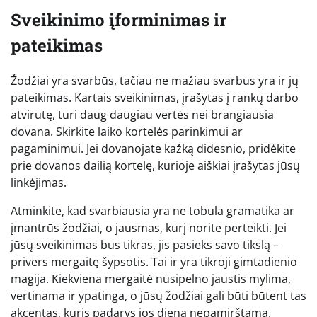
Sveikinimo įforminimas ir
pateikimas
Žodžiai yra svarbūs, tačiau ne mažiau svarbus yra ir jų
pateikimas. Kartais sveikinimas, įrašytas į rankų darbo
atvirutę, turi daug daugiau vertės nei brangiausia
dovana. Skirkite laiko kortelės parinkimui ar
pagaminimui. Jei dovanojate kažką didesnio, pridėkite
prie dovanos dailią kortelę, kurioje aiškiai įrašytas jūsų
linkėjimas.
Atminkite, kad svarbiausia yra ne tobula gramatika ar
įmantrūs žodžiai, o jausmas, kurį norite perteikti. Jei
jūsų sveikinimas bus tikras, jis pasieks savo tikslą –
privers mergaitę šypsotis. Tai ir yra tikroji gimtadienio
magija. Kiekviena mergaitė nusipelno jaustis mylima,
vertinama ir ypatinga, o jūsų žodžiai gali būti būtent tas
akcentas, kuris padarys jos dieną nepamirštamą.