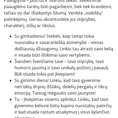
Paauglystė – jautrus ir svarbus laikas. Sveikinimai
paauglėms turėtų būti pagarbesni, šiek tiek brandesni,
tačiau vis dar išlaikantys šilumą. Venkite „vaikiškų“
palinkėjimų. Geriau akcentuokite jos stiprybes,
charakterį, stilių ar tikslus.
Su gimtadieniu! Stebėti, kaip tampi tokia
nuostabia ir savarankiška asmenybe – vienas
didžiausių džiaugsmų. Linkiu tau atrasti savo kelią
ir visada būti ištikimai savo vertybėms.
Šiandien švenčiame tave – tavo stiprybę, tavo
humoro jausmą ir tavo unikalų požiūrį į pasaulį.
Būk visada tokia pat įkvepianti!
Su gimimo diena! Linkiu, kad tavo gyvenime
netrūktų drąsių iššūkių, didelių pergalių ir tikrų
emocijų. Tiesiog mėgaukis savo jaunyste!
Tu – įkvėpimas visiems aplinkui. Linkiu, kad tavo
gyvenimo kelionė būtų kupina nuostabių patirčių
ir kad visada rastum atsakymus į visus kylančius