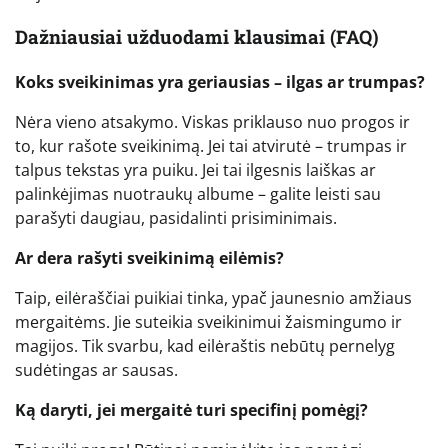
Dažniausiai užduodami klausimai (FAQ)
Koks sveikinimas yra geriausias – ilgas ar trumpas?
Nėra vieno atsakymo. Viskas priklauso nuo progos ir
to, kur rašote sveikinimą. Jei tai atvirutė – trumpas ir
talpus tekstas yra puiku. Jei tai ilgesnis laiškas ar
palinkėjimas nuotraukų albume – galite leisti sau
parašyti daugiau, pasidalinti prisiminimais.
Ar dera rašyti sveikinimą eilėmis?
Taip, eilėraščiai puikiai tinka, ypač jaunesnio amžiaus
mergaitėms. Jie suteikia sveikinimui žaismingumo ir
magijos. Tik svarbu, kad eilėraštis nebūtų pernelyg
sudėtingas ar sausas.
Ką daryti, jei mergaitė turi specifinį pomėgį?