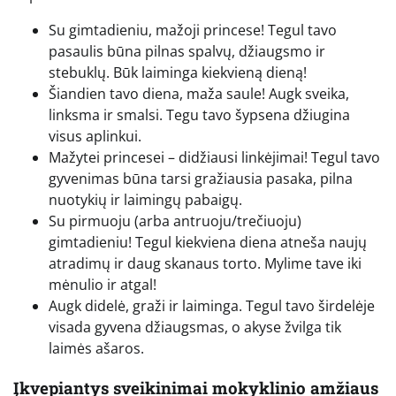
Su gimtadieniu, mažoji princese! Tegul tavo
pasaulis būna pilnas spalvų, džiaugsmo ir
stebuklų. Būk laiminga kiekvieną dieną!
Šiandien tavo diena, maža saule! Augk sveika,
linksma ir smalsi. Tegu tavo šypsena džiugina
visus aplinkui.
Mažytei princesei – didžiausi linkėjimai! Tegul tavo
gyvenimas būna tarsi gražiausia pasaka, pilna
nuotykių ir laimingų pabaigų.
Su pirmuoju (arba antruoju/trečiuoju)
gimtadieniu! Tegul kiekviena diena atneša naujų
atradimų ir daug skanaus torto. Mylime tave iki
mėnulio ir atgal!
Augk didelė, graži ir laiminga. Tegul tavo širdelėje
visada gyvena džiaugsmas, o akyse žvilga tik
laimės ašaros.
Įkvepiantys sveikinimai mokyklinio amžiaus