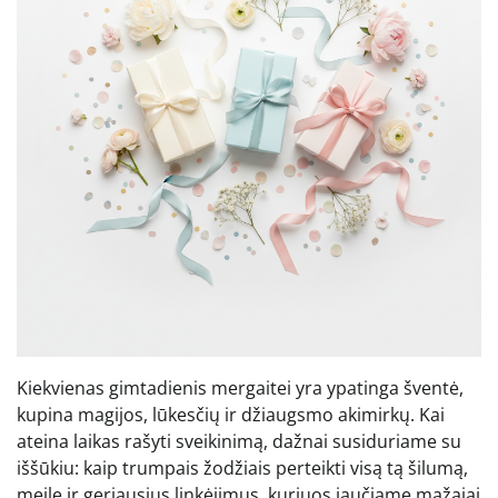
Kiekvienas gimtadienis mergaitei yra ypatinga šventė,
kupina magijos, lūkesčių ir džiaugsmo akimirkų. Kai
ateina laikas rašyti sveikinimą, dažnai susiduriame su
iššūkiu: kaip trumpais žodžiais perteikti visą tą šilumą,
meilę ir geriausius linkėjimus, kuriuos jaučiame mažajai