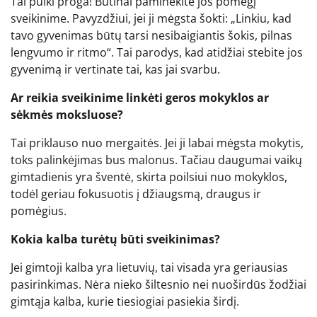
Tai puiki proga! Būtinai paminėkite jos pomėgį
sveikinime. Pavyzdžiui, jei ji mėgsta šokti: „Linkiu, kad
tavo gyvenimas būtų tarsi nesibaigiantis šokis, pilnas
lengvumo ir ritmo“. Tai parodys, kad atidžiai stebite jos
gyvenimą ir vertinate tai, kas jai svarbu.
Ar reikia sveikinime linkėti geros mokyklos ar
sėkmės moksluose?
Tai priklauso nuo mergaitės. Jei ji labai mėgsta mokytis,
toks palinkėjimas bus malonus. Tačiau daugumai vaikų
gimtadienis yra šventė, skirta poilsiui nuo mokyklos,
todėl geriau fokusuotis į džiaugsmą, draugus ir
pomėgius.
Kokia kalba turėtų būti sveikinimas?
Jei gimtoji kalba yra lietuvių, tai visada yra geriausias
pasirinkimas. Nėra nieko šiltesnio nei nuoširdūs žodžiai
gimtąja kalba, kurie tiesiogiai pasiekia širdį.