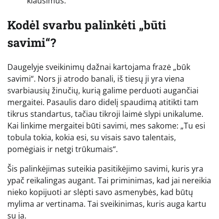
klausimus.
Kodėl svarbu palinkėti „būti
savimi“?
Daugelyje sveikinimų dažnai kartojama frazė „būk
savimi“. Nors ji atrodo banali, iš tiesų ji yra viena
svarbiausių žinučių, kurią galime perduoti augančiai
mergaitei. Pasaulis daro didelį spaudimą atitikti tam
tikrus standartus, tačiau tikroji laimė slypi unikalume.
Kai linkime mergaitei būti savimi, mes sakome: „Tu esi
tobula tokia, kokia esi, su visais savo talentais,
pomėgiais ir netgi trūkumais“.
Šis palinkėjimas suteikia pasitikėjimo savimi, kuris yra
ypač reikalingas augant. Tai priminimas, kad jai nereikia
nieko kopijuoti ar slėpti savo asmenybės, kad būtų
mylima ar vertinama. Tai sveikinimas, kuris auga kartu
su ja.