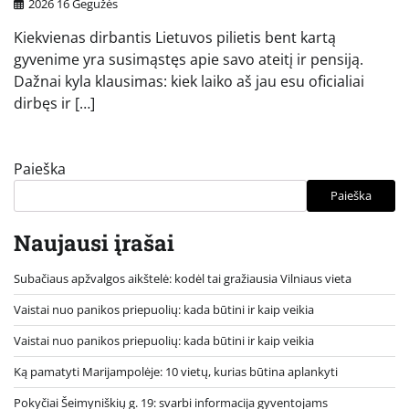
2026 16 Gegužės
Kiekvienas dirbantis Lietuvos pilietis bent kartą
gyvenime yra susimąstęs apie savo ateitį ir pensiją.
Dažnai kyla klausimas: kiek laiko aš jau esu oficialiai
dirbęs ir […]
Paieška
Paieška
Naujausi įrašai
Subačiaus apžvalgos aikštelė: kodėl tai gražiausia Vilniaus vieta
Vaistai nuo panikos priepuolių: kada būtini ir kaip veikia
Vaistai nuo panikos priepuolių: kada būtini ir kaip veikia
Ką pamatyti Marijampolėje: 10 vietų, kurias būtina aplankyti
Pokyčiai Šeimyniškių g. 19: svarbi informacija gyventojams