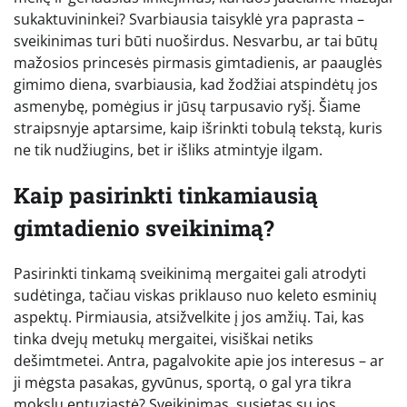
sukaktuvininkei? Svarbiausia taisyklė yra paprasta –
sveikinimas turi būti nuoširdus. Nesvarbu, ar tai būtų
mažosios princesės pirmasis gimtadienis, ar paauglės
gimimo diena, svarbiausia, kad žodžiai atspindėtų jos
asmenybę, pomėgius ir jūsų tarpusavio ryšį. Šiame
straipsnyje aptarsime, kaip išrinkti tobulą tekstą, kuris
ne tik nudžiugins, bet ir išliks atmintyje ilgam.
Kaip pasirinkti tinkamiausią
gimtadienio sveikinimą?
Pasirinkti tinkamą sveikinimą mergaitei gali atrodyti
sudėtinga, tačiau viskas priklauso nuo keleto esminių
aspektų. Pirmiausia, atsižvelkite į jos amžių. Tai, kas
tinka dvejų metukų mergaitei, visiškai netiks
dešimtmetei. Antra, pagalvokite apie jos interesus – ar
ji mėgsta pasakas, gyvūnus, sportą, o gal yra tikra
mokslų entuziastė? Sveikinimas, susietas su jos