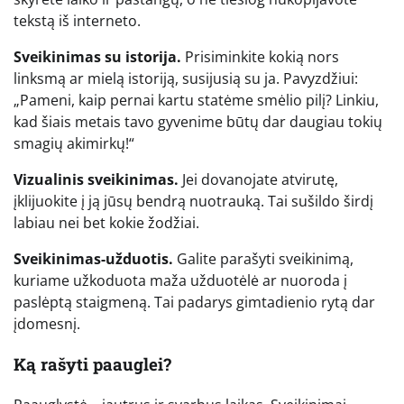
tekstą iš interneto.
Sveikinimas su istorija.
Prisiminkite kokią nors
linksmą ar mielą istoriją, susijusią su ja. Pavyzdžiui:
„Pameni, kaip pernai kartu statėme smėlio pilį? Linkiu,
kad šiais metais tavo gyvenime būtų dar daugiau tokių
smagių akimirkų!“
Vizualinis sveikinimas.
Jei dovanojate atvirutę,
įklijuokite į ją jūsų bendrą nuotrauką. Tai sušildo širdį
labiau nei bet kokie žodžiai.
Sveikinimas-užduotis.
Galite parašyti sveikinimą,
kuriame užkoduota maža užduotėlė ar nuoroda į
paslėptą staigmeną. Tai padarys gimtadienio rytą dar
įdomesnį.
Ką rašyti paauglei?