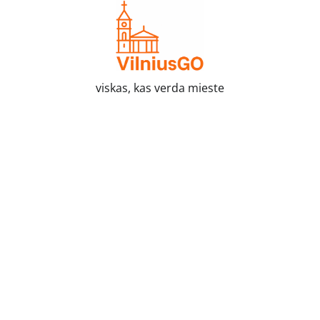
Skip
to
content
viskas, kas verda mieste