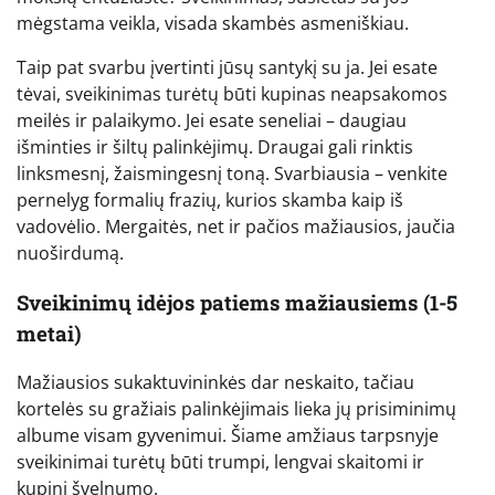
mėgstama veikla, visada skambės asmeniškiau.
Taip pat svarbu įvertinti jūsų santykį su ja. Jei esate
tėvai, sveikinimas turėtų būti kupinas neapsakomos
meilės ir palaikymo. Jei esate seneliai – daugiau
išminties ir šiltų palinkėjimų. Draugai gali rinktis
linksmesnį, žaismingesnį toną. Svarbiausia – venkite
pernelyg formalių frazių, kurios skamba kaip iš
vadovėlio. Mergaitės, net ir pačios mažiausios, jaučia
nuoširdumą.
Sveikinimų idėjos patiems mažiausiems (1-5
metai)
Mažiausios sukaktuvininkės dar neskaito, tačiau
kortelės su gražiais palinkėjimais lieka jų prisiminimų
albume visam gyvenimui. Šiame amžiaus tarpsnyje
sveikinimai turėtų būti trumpi, lengvai skaitomi ir
kupini švelnumo.