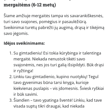
mergaitėms (6-12 metų)
Šiame amžiuje mergaitės tampa vis savarankiškesnės,
turi savo svajones, pomėgius ir pasaulėžiūrą.
Sveikinimai turėtų pabrėžti jų augimą, drąsą ir tikėjimą
savo jėgomis.
Idėjos sveikinimams:
Su gimtadieniu! Esi tokia kūrybinga ir talentinga
mergaitė. Niekada nenustok tikėti savo
svajonėmis, nes jos turi galią išsipildyti. Būk drąsi
ir ryžtinga!
Linkiu tau gimtadienio, kupino nuotykių! Tegul
tavo gyvenimas būna tarsi knyga, kurioje
kiekvienas puslapis – vis įdomesnis. Šviesk ryškiai
ir būk savimi.
Šiandien – tavo ypatinga šventė! Linkiu, kad tave
visada suptų tikri draugai, kad niekada