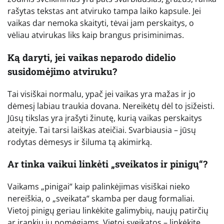
rašytas tekstas ant atviruko tampa laiko kapsule. Jei
vaikas dar nemoka skaityti, tėvai jam perskaitys, o
vėliau atvirukas liks kaip brangus prisiminimas.
Ką daryti, jei vaikas neparodo didelio
susidomėjimo atviruku?
Tai visiškai normalu, ypač jei vaikas yra mažas ir jo
dėmesį labiau traukia dovana. Nereikėtų dėl to įsižeisti.
Jūsų tikslas yra įrašyti žinutę, kurią vaikas perskaitys
ateityje. Tai tarsi laiškas ateičiai. Svarbiausia – jūsų
rodytas dėmesys ir šiluma tą akimirką.
Ar tinka vaikui linkėti „sveikatos ir pinigų“?
Vaikams „pinigai“ kaip palinkėjimas visiškai nieko
nereiškia, o „sveikata“ skamba per daug formaliai.
Vietoj pinigų geriau linkėkite galimybių, naujų patirčių
ar įrankių jų pomėgiams. Vietoj sveikatos – linkėkite