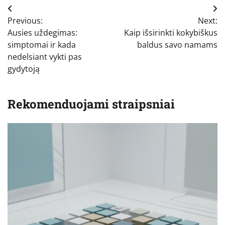
Navigacija
Previous:
Next:
tarp
Ausies uždegimas:
Kaip išsirinkti kokybiškus
įrašų
simptomai ir kada
baldus savo namams
nedelsiant vykti pas
gydytoją
Rekomenduojami straipsniai