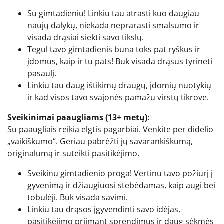
Su gimtadieniu! Linkiu tau atrasti kuo daugiau
naujų dalykų, niekada neprarasti smalsumo ir
visada drąsiai siekti savo tikslų.
Tegul tavo gimtadienis būna toks pat ryškus ir
įdomus, kaip ir tu pats! Būk visada drąsus tyrinėti
pasaulį.
Linkiu tau daug ištikimų draugų, įdomių nuotykių
ir kad visos tavo svajonės pamažu virstų tikrove.
Sveikinimai paaugliams (13+ metų):
Su paaugliais reikia elgtis pagarbiai. Venkite per didelio
„vaikiškumo“. Geriau pabrėžti jų savarankiškumą,
originalumą ir suteikti pasitikėjimo.
Sveikinu gimtadienio proga! Vertinu tavo požiūrį į
gyvenimą ir džiaugiuosi stebėdamas, kaip augi bei
tobulėji. Būk visada savimi.
Linkiu tau drąsos įgyvendinti savo idėjas,
pasitikėjimo priimant sprendimus ir daug sėkmės