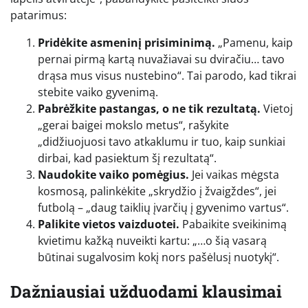
patarimus:
Pridėkite asmeninį prisiminimą.
„Pamenu, kaip
pernai pirmą kartą nuvažiavai su dviračiu… tavo
drąsa mus visus nustebino“. Tai parodo, kad tikrai
stebite vaiko gyvenimą.
Pabrėžkite pastangas, o ne tik rezultatą.
Vietoj
„gerai baigei mokslo metus“, rašykite
„didžiuojuosi tavo atkaklumu ir tuo, kaip sunkiai
dirbai, kad pasiektum šį rezultatą“.
Naudokite vaiko pomėgius.
Jei vaikas mėgsta
kosmosą, palinkėkite „skrydžio į žvaigždes“, jei
futbolą – „daug taiklių įvarčių į gyvenimo vartus“.
Palikite vietos vaizduotei.
Pabaikite sveikinimą
kvietimu kažką nuveikti kartu: „…o šią vasarą
būtinai sugalvosim kokį nors pašėlusį nuotykį“.
Dažniausiai užduodami klausimai