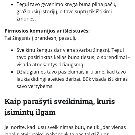
Tegul tavo gyvenimo knyga būna pilna pačių
gražiausių istorijų, o tave suptų tik ištikimi
žmonės.
Pirmosios komunijos ar išleistuvės:
Tai žingsnis į brandesnį pasaulį.
Sveikinu žengus dar vieną svarbų žingsnį. Tegul
tavo pasirinktas kelias būna tiesus, o sprendimai –
visada atnešantys džiaugsmą.
Džiaugiamės tavo pasiekimais ir tikime, kad tavo
laukia didingi ateities darbai. Būk visada ištikimas
savo vertybėms.
Kaip parašyti sveikinimą, kuris
įsimintų ilgam
Jei norite, kad jūsų sveikinimas būtų ne tik „dar vienas
lapelis atvirutėje“, pabandykite pasitelkti šiuos