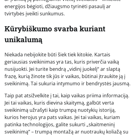
energijos bėgioti, džiaugsmo tyrinėti pasaulį ar
tvirtybės įveikti sunkumus.
Kūrybiškumo svarba kuriant
unikalumą
Niekada nebijokite būti šiek tiek kitokie. Kartais
geriausias sveikinimas yra tas, kuris priverčia vaiką
nusijuokti. Jei turite bendrą „vidinį juokelį“ ar slaptą
frazę, kurią žinote tik jūs ir vaikas, būtinai įtraukite ją į
sveikinimą. Tai sukuria intymumo ir bendrystės jausmą.
Taip pat atsižvelkite į tai, kaip vaikas priima informaciją.
Jei tai vaikas, kuris dievina skaitymą, galbūt verta
sveikinimą užrašyti kaip trumpą nuotykių istoriją,
kurios herojus yra pats vaikas. Jei tai vaikas, kuriam
patinka technologijos, galite sukurti „skaitmeninį
sveikinimą“ – trumpą montažą ar nuotraukų koliažą su