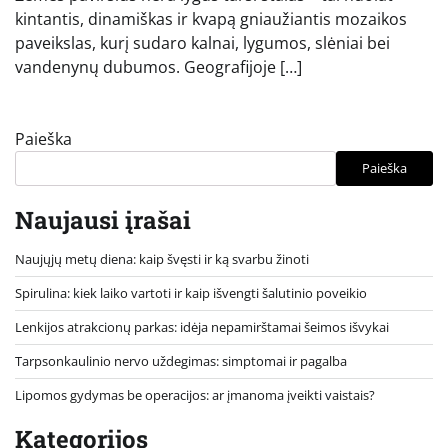
kintantis, dinamiškas ir kvapą gniaužiantis mozaikos
paveikslas, kurį sudaro kalnai, lygumos, slėniai bei
vandenynų dubumos. Geografijoje […]
Paieška
Paieška
Naujausi įrašai
Naujųjų metų diena: kaip švęsti ir ką svarbu žinoti
Spirulina: kiek laiko vartoti ir kaip išvengti šalutinio poveikio
Lenkijos atrakcionų parkas: idėja nepamirštamai šeimos išvykai
Tarpsonkaulinio nervo uždegimas: simptomai ir pagalba
Lipomos gydymas be operacijos: ar įmanoma įveikti vaistais?
Kategorijos