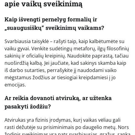
apie vaikų sveikinimą
Kaip išvengti pernelyg formalių ir
„suaugusiškų“ sveikinimų vaikams?
Svarbiausia taisyklė – rašyti taip, kaip kalbėtumėte su
vaiku gyvai. Venkite sudėtingų metaforų, ilgų filosofinių
sakinių ir oficialių kreipinių. Naudokite paprastą, tačiau
nuoširdžią kalbą. Jei jaučiate, kad sakinys skamba kaip
iš darbo sutarties, perrašykite jį naudodami vaiko
mėgstamus žodžius ar tiesiogiai kreipdamiesi į jo
emocijas.
Ar reikia dovanoti atviruką, ar užtenka
pasakyti žodžiu?
Atvirukas yra fizinis įrodymas, kurį vaikas vėliau gali
rasti dėžutėje su prisiminimais po daugelio metų. Nors
žodinis sveikinimas yra pats svarbiausias, gražus, ranka