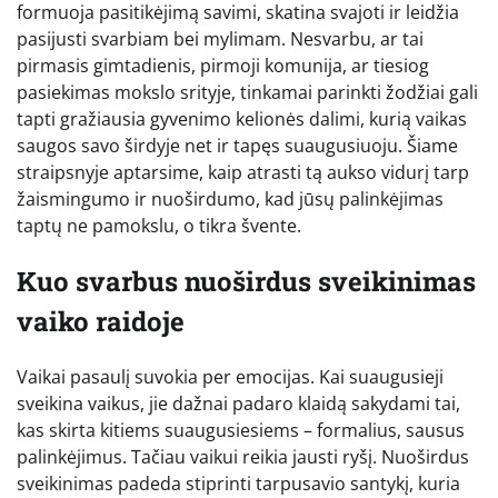
formuoja pasitikėjimą savimi, skatina svajoti ir leidžia
pasijusti svarbiam bei mylimam. Nesvarbu, ar tai
pirmasis gimtadienis, pirmoji komunija, ar tiesiog
pasiekimas mokslo srityje, tinkamai parinkti žodžiai gali
tapti gražiausia gyvenimo kelionės dalimi, kurią vaikas
saugos savo širdyje net ir tapęs suaugusiuoju. Šiame
straipsnyje aptarsime, kaip atrasti tą aukso vidurį tarp
žaismingumo ir nuoširdumo, kad jūsų palinkėjimas
taptų ne pamokslu, o tikra švente.
Kuo svarbus nuoširdus sveikinimas
vaiko raidoje
Vaikai pasaulį suvokia per emocijas. Kai suaugusieji
sveikina vaikus, jie dažnai padaro klaidą sakydami tai,
kas skirta kitiems suaugusiesiems – formalius, sausus
palinkėjimus. Tačiau vaikui reikia jausti ryšį. Nuoširdus
sveikinimas padeda stiprinti tarpusavio santykį, kuria