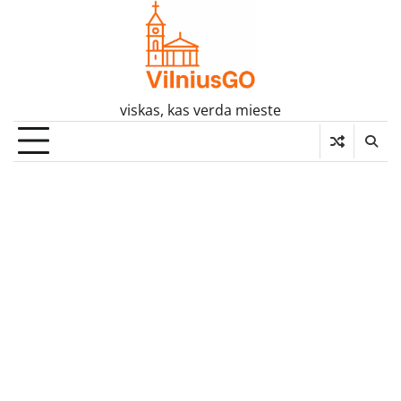
Skip
to
content
viskas, kas verda mieste