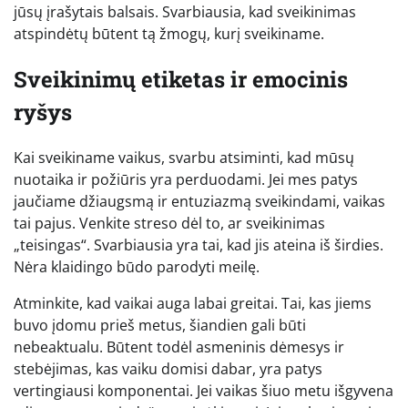
jūsų įrašytais balsais. Svarbiausia, kad sveikinimas
atspindėtų būtent tą žmogų, kurį sveikiname.
Sveikinimų etiketas ir emocinis
ryšys
Kai sveikiname vaikus, svarbu atsiminti, kad mūsų
nuotaika ir požiūris yra perduodami. Jei mes patys
jaučiame džiaugsmą ir entuziazmą sveikindami, vaikas
tai pajus. Venkite streso dėl to, ar sveikinimas
„teisingas“. Svarbiausia yra tai, kad jis ateina iš širdies.
Nėra klaidingo būdo parodyti meilę.
Atminkite, kad vaikai auga labai greitai. Tai, kas jiems
buvo įdomu prieš metus, šiandien gali būti
nebeaktualu. Būtent todėl asmeninis dėmesys ir
stebėjimas, kas vaiku domisi dabar, yra patys
vertingiausi komponentai. Jei vaikas šiuo metu išgyvena