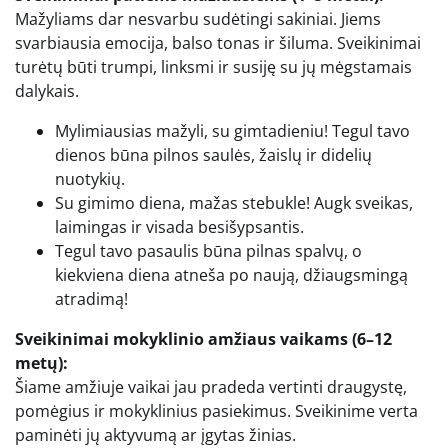
Mažyliams dar nesvarbu sudėtingi sakiniai. Jiems
svarbiausia emocija, balso tonas ir šiluma. Sveikinimai
turėtų būti trumpi, linksmi ir susiję su jų mėgstamais
dalykais.
Mylimiausias mažyli, su gimtadieniu! Tegul tavo
dienos būna pilnos saulės, žaislų ir didelių
nuotykių.
Su gimimo diena, mažas stebukle! Augk sveikas,
laimingas ir visada besišypsantis.
Tegul tavo pasaulis būna pilnas spalvų, o
kiekviena diena atneša po naują, džiaugsmingą
atradimą!
Sveikinimai mokyklinio amžiaus vaikams (6–12
metų):
Šiame amžiuje vaikai jau pradeda vertinti draugystę,
pomėgius ir mokyklinius pasiekimus. Sveikinime verta
paminėti jų aktyvumą ar įgytas žinias.