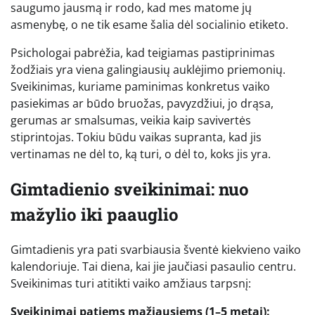
saugumo jausmą ir rodo, kad mes matome jų
asmenybę, o ne tik esame šalia dėl socialinio etiketo.
Psichologai pabrėžia, kad teigiamas pastiprinimas
žodžiais yra viena galingiausių auklėjimo priemonių.
Sveikinimas, kuriame paminimas konkretus vaiko
pasiekimas ar būdo bruožas, pavyzdžiui, jo drąsa,
gerumas ar smalsumas, veikia kaip savivertės
stiprintojas. Tokiu būdu vaikas supranta, kad jis
vertinamas ne dėl to, ką turi, o dėl to, koks jis yra.
Gimtadienio sveikinimai: nuo
mažylio iki paauglio
Gimtadienis yra pati svarbiausia šventė kiekvieno vaiko
kalendoriuje. Tai diena, kai jie jaučiasi pasaulio centru.
Sveikinimas turi atitikti vaiko amžiaus tarpsnį:
Sveikinimai patiems mažiausiems (1–5 metai):