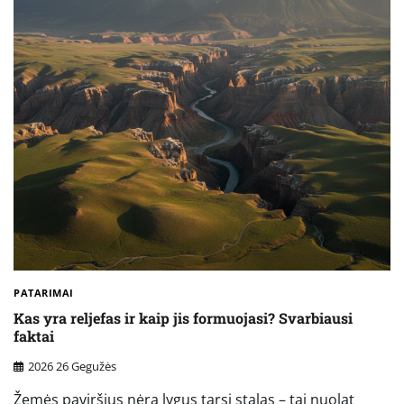
PATARIMAI
Kas yra reljefas ir kaip jis formuojasi? Svarbiausi
faktai
2026 26 Gegužės
Žemės paviršius nėra lygus tarsi stalas – tai nuolat