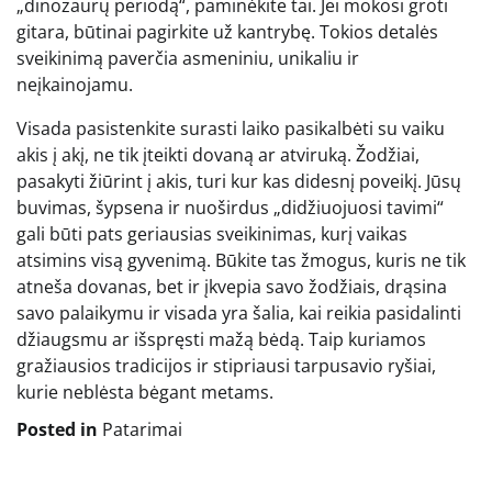
„dinozaurų periodą“, paminėkite tai. Jei mokosi groti
gitara, būtinai pagirkite už kantrybę. Tokios detalės
sveikinimą paverčia asmeniniu, unikaliu ir
neįkainojamu.
Visada pasistenkite surasti laiko pasikalbėti su vaiku
akis į akį, ne tik įteikti dovaną ar atviruką. Žodžiai,
pasakyti žiūrint į akis, turi kur kas didesnį poveikį. Jūsų
buvimas, šypsena ir nuoširdus „didžiuojuosi tavimi“
gali būti pats geriausias sveikinimas, kurį vaikas
atsimins visą gyvenimą. Būkite tas žmogus, kuris ne tik
atneša dovanas, bet ir įkvepia savo žodžiais, drąsina
savo palaikymu ir visada yra šalia, kai reikia pasidalinti
džiaugsmu ar išspręsti mažą bėdą. Taip kuriamos
gražiausios tradicijos ir stipriausi tarpusavio ryšiai,
kurie neblėsta bėgant metams.
Posted in
Patarimai