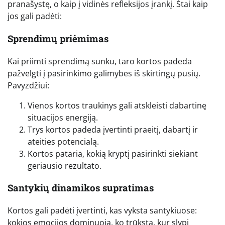
pranašystę, o kaip į vidinės refleksijos įrankį. Štai kaip
jos gali padėti:
Sprendimų priėmimas
Kai priimti sprendimą sunku, taro kortos padeda
pažvelgti į pasirinkimo galimybes iš skirtingų pusių.
Pavyzdžiui:
Vienos kortos traukinys gali atskleisti dabartinę
situacijos energiją.
Trys kortos padeda įvertinti praeitį, dabartį ir
ateities potencialą.
Kortos pataria, kokią kryptį pasirinkti siekiant
geriausio rezultato.
Santykių dinamikos supratimas
Kortos gali padėti įvertinti, kas vyksta santykiuose:
kokios emocijos dominuoja, ko trūksta, kur slypi