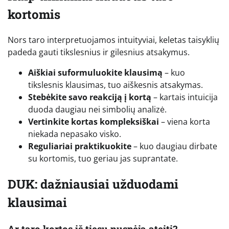
kortomis
Nors taro interpretuojamos intuityviai, keletas taisyklių
padeda gauti tikslesnius ir gilesnius atsakymus.
Aiškiai suformuluokite klausimą
– kuo
tikslesnis klausimas, tuo aiškesnis atsakymas.
Stebėkite savo reakciją į kortą
– kartais intuicija
duoda daugiau nei simbolių analizė.
Vertinkite kortas kompleksiškai
– viena korta
niekada nepasako visko.
Reguliariai praktikuokite
– kuo daugiau dirbate
su kortomis, tuo geriau jas suprantate.
DUK: dažniausiai užduodami
klausimai
Ar taro kortos iš tiesų nuspėja ateitį?