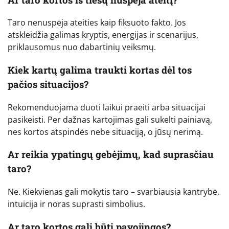
Taro nenuspėja ateities kaip fiksuoto fakto. Jos
atskleidžia galimas kryptis, energijas ir scenarijus,
priklausomus nuo dabartinių veiksmų.
Kiek kartų galima traukti kortas dėl tos
pačios situacijos?
Rekomenduojama duoti laikui praeiti arba situacijai
pasikeisti. Per dažnas kartojimas gali sukelti painiavą,
nes kortos atspindės nebe situaciją, o jūsų nerimą.
Ar reikia ypatingų gebėjimų, kad suprasčiau
taro?
Ne. Kiekvienas gali mokytis taro – svarbiausia kantrybė,
intuicija ir noras suprasti simbolius.
Ar taro kortos gali būti pavojingos?