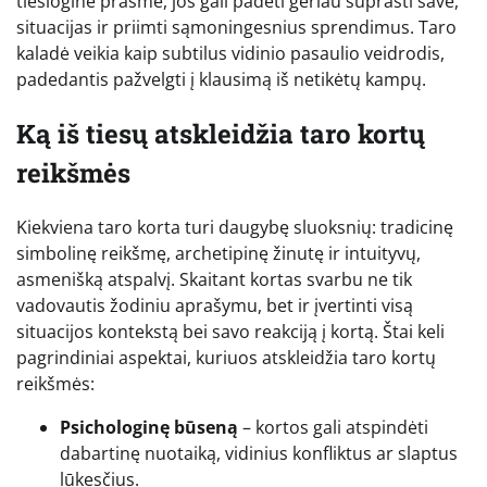
tiesiogine prasme, jos gali padėti geriau suprasti save,
situacijas ir priimti sąmoningesnius sprendimus. Taro
kaladė veikia kaip subtilus vidinio pasaulio veidrodis,
padedantis pažvelgti į klausimą iš netikėtų kampų.
Ką iš tiesų atskleidžia taro kortų
reikšmės
Kiekviena taro korta turi daugybę sluoksnių: tradicinę
simbolinę reikšmę, archetipinę žinutę ir intuityvų,
asmenišką atspalvį. Skaitant kortas svarbu ne tik
vadovautis žodiniu aprašymu, bet ir įvertinti visą
situacijos kontekstą bei savo reakciją į kortą. Štai keli
pagrindiniai aspektai, kuriuos atskleidžia taro kortų
reikšmės:
Psichologinę būseną
– kortos gali atspindėti
dabartinę nuotaiką, vidinius konfliktus ar slaptus
lūkesčius.