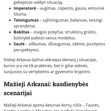
gebėjimas valdyti situaciją.
Imperatorė
– augimas, rūpestis, gausa, emocinė
šiluma.
Teisingumas
– sąžiningumas, balansas, teisingi
sprendimai.
Bokštas
– staigūs pokyčiai, struktūrų griūtis,
būtinybė paleisti senus modelius.
Saulė
– aiškumas, džiaugsmas, sėkmė, pozityvios
perspektyvos.
Didieji Arkanai dažnai atkreipia dėmesį į situacijas,
kurios yra ne tik praktinės, bet ir giliai vidinės,
susijusios su vertybėmis ar gyvenimo kryptimi.
Mažieji Arkanai: kasdienybės
scenarijai
Mažieji Arkanai apima keturias kortų rūšis – Taurės,