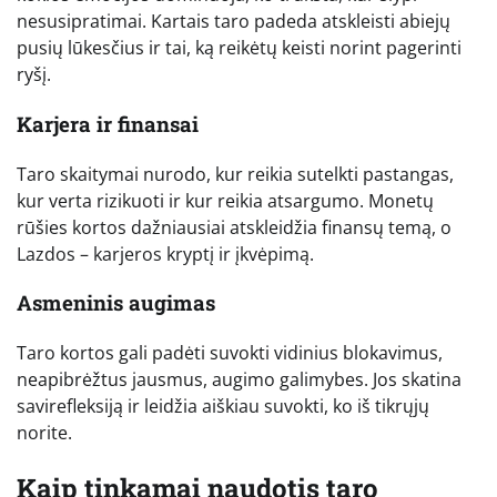
nesusipratimai. Kartais taro padeda atskleisti abiejų
pusių lūkesčius ir tai, ką reikėtų keisti norint pagerinti
ryšį.
Karjera ir finansai
Taro skaitymai nurodo, kur reikia sutelkti pastangas,
kur verta rizikuoti ir kur reikia atsargumo. Monetų
rūšies kortos dažniausiai atskleidžia finansų temą, o
Lazdos – karjeros kryptį ir įkvėpimą.
Asmeninis augimas
Taro kortos gali padėti suvokti vidinius blokavimus,
neapibrėžtus jausmus, augimo galimybes. Jos skatina
savirefleksiją ir leidžia aiškiau suvokti, ko iš tikrųjų
norite.
Kaip tinkamai naudotis taro