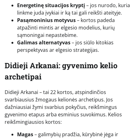
Energetinę situacijos kryptį
– jos nurodo, kuria
linkme juda įvykiai ir ką tai gali reikšti ateityje.
Pasąmoninius motyvus
– kortos padeda
atpažinti mintis ar elgesio modelius, kurių
sąmoningai nepastebime.
Galimas alternatyvas
– jos siūlo kitokias
perspektyvas ar elgesio strategijas.
Didieji Arkanai: gyvenimo kelio
archetipai
Didieji Arkanai – tai 22 kortos, atspindinčios
svarbiausius žmogaus kelionės archetipus. Jos
dažniausiai žymi svarbius pokyčius, reikšmingus
gyvenimo etapus arba esminius suvokimus. Kelios
reikšmingiausios kortos:
Magas
– galimybių pradžia, kūrybinė jėga ir