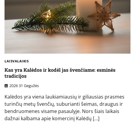
LAISVALAIKIS
Kas yra Kalėdos ir kodėl jas švenčiame: esminės
tradicijos
2026 31 Gegužės
Kalėdos yra viena laukiamiausių ir giliausias prasmes
turinčių metų švenčių, suburianti šeimas, draugus ir
bendruomenes visame pasaulyje. Nors šiais laikais
dažnai kalbama apie komercinį Kalėdų […]