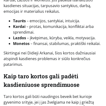
Kardai, Lazdos ir Monetos. Jos padeda išanalizuoti
kasdienes situacijas, tarpusavio santykius, darbą,
emocijas ir materialius reikalus.
Taurės
– emocijos, santykiai, intuicija.
Kardai
– protas, komunikacija, konfliktai arba
sprendimai.
Lazdos
– įkvėpimas, kūryba, veikla, motyvacija.
Monetos
– finansai, stabilumas, praktiški reikalai.
Skirtingai nei Didieji Arkanai, šios kortos dažniausiai
atspindi kasdienes problemas ir siūlo konkrečius
patarimus.
Kaip taro kortos gali padėti
kasdieniuose sprendimuose
Taro kortos gali būti naudingos beveik bet kurioje
gyvenimo srityje, jei į jas žvelgiama ne kaip į griežtą