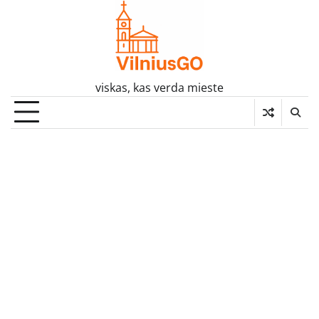
Skip
to
content
viskas, kas verda mieste