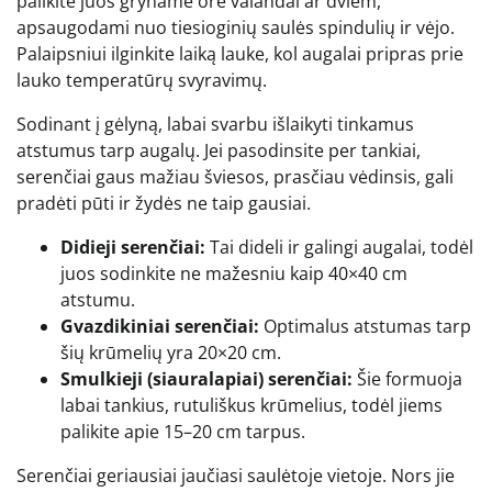
palikite juos gryname ore valandai ar dviem,
apsaugodami nuo tiesioginių saulės spindulių ir vėjo.
Palaipsniui ilginkite laiką lauke, kol augalai pripras prie
lauko temperatūrų svyravimų.
Sodinant į gėlyną, labai svarbu išlaikyti tinkamus
atstumus tarp augalų. Jei pasodinsite per tankiai,
serenčiai gaus mažiau šviesos, prasčiau vėdinsis, gali
pradėti pūti ir žydės ne taip gausiai.
Didieji serenčiai:
Tai dideli ir galingi augalai, todėl
juos sodinkite ne mažesniu kaip 40×40 cm
atstumu.
Gvazdikiniai serenčiai:
Optimalus atstumas tarp
šių krūmelių yra 20×20 cm.
Smulkieji (siauralapiai) serenčiai:
Šie formuoja
labai tankius, rutuliškus krūmelius, todėl jiems
palikite apie 15–20 cm tarpus.
Serenčiai geriausiai jaučiasi saulėtoje vietoje. Nors jie