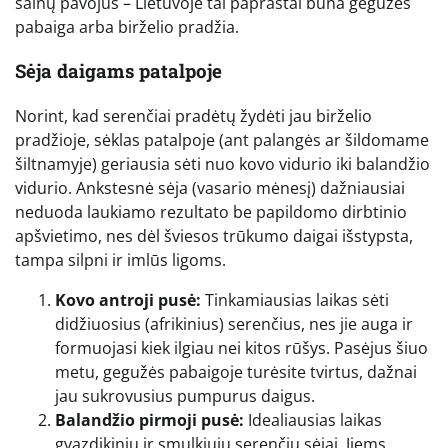
šalnų pavojus – Lietuvoje tai paprastai būna gegužės
pabaiga arba birželio pradžia.
Sėja daigams patalpoje
Norint, kad serenčiai pradėtų žydėti jau birželio
pradžioje, sėklas patalpoje (ant palangės ar šildomame
šiltnamyje) geriausia sėti nuo kovo vidurio iki balandžio
vidurio. Ankstesnė sėja (vasario mėnesį) dažniausiai
neduoda laukiamo rezultato be papildomo dirbtinio
apšvietimo, nes dėl šviesos trūkumo daigai išstypsta,
tampa silpni ir imlūs ligoms.
Kovo antroji pusė:
Tinkamiausias laikas sėti
didžiuosius (afrikinius) serenčius, nes jie auga ir
formuojasi kiek ilgiau nei kitos rūšys. Pasėjus šiuo
metu, gegužės pabaigoje turėsite tvirtus, dažnai
jau sukrovusius pumpurus daigus.
Balandžio pirmoji pusė:
Idealiausias laikas
gvazdikinių ir smulkiųjų serenčių sėjai. Jiems