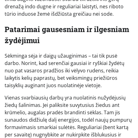
drenažą indo dugne ir reguliariai laistyti, nes riboto
tūrio induose žemė išdžiūsta greičiau nei sode.
Patarimai gausesniam ir ilgesniam
žydėjimui
Sėkminga sėja ir daigų užauginimas – tai tik pusė
darbo. Norint, kad serenčiai gausiai ir ryškiai žydėtų
nuo pat vasaros pradžios iki vėlyvo rudens, reikia
laikytis kelių paprastų, bet veiksmingų priežiūros
taisyklių auginant juos nuolatinėje vietoje.
Vienas svarbiausių darbų yra nuolatinis nužydėjusių
žiedų šalinimas. Jei paliksite suvytusius žiedus ant
krūmelio, augalas pradės brandinti sėklas. Tam jis
sunaudos didžiulę dalį energijos, todėl naujų pumpurų
formavimasis smarkiai sulėtės. Reguliariai (bent kartą
per savaitę) nugnybkite ar nukirpkite išblukusius ir