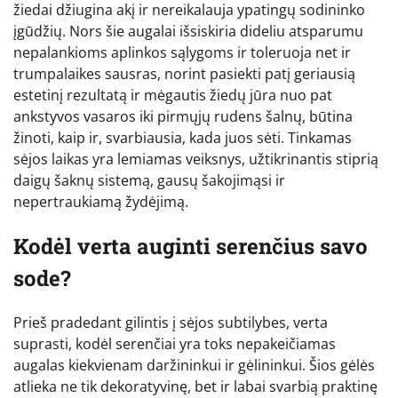
žiedai džiugina akį ir nereikalauja ypatingų sodininko
įgūdžių. Nors šie augalai išsiskiria dideliu atsparumu
nepalankioms aplinkos sąlygoms ir toleruoja net ir
trumpalaikes sausras, norint pasiekti patį geriausią
estetinį rezultatą ir mėgautis žiedų jūra nuo pat
ankstyvos vasaros iki pirmųjų rudens šalnų, būtina
žinoti, kaip ir, svarbiausia, kada juos sėti. Tinkamas
sėjos laikas yra lemiamas veiksnys, užtikrinantis stiprią
daigų šaknų sistemą, gausų šakojimąsi ir
nepertraukiamą žydėjimą.
Kodėl verta auginti serenčius savo
sode?
Prieš pradedant gilintis į sėjos subtilybes, verta
suprasti, kodėl serenčiai yra toks nepakeičiamas
augalas kiekvienam daržininkui ir gėlininkui. Šios gėlės
atlieka ne tik dekoratyvinę, bet ir labai svarbią praktinę