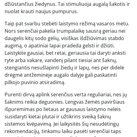
džiūstančius žiedynus. Tai stimuliuoja augalą šakotis ir
nuolat krauti naujus pumpurus.
Taip pat svarbu stebėti laistymo rėžimą vasaros metu.
Nors serenčiai pakelia trumpalaikę sausrą geriau nei
daugelis kitų sodo gėlių, visiškas išdžiūvimas stabdo
augimą, o apatiniai lapai pradeda gelsti ir džiūti.
Laistykite gausiai, bet retai, geriausia tai daryti anksti
ryte arba vakare, vandenį pilant tiesiai ant šaknų,
stengiantis nesušlapinti žiedų ir lapų, nes per didelė
drėgmė antžeminėje augalo dalyje gali paskatinti
pilkojo puvinio atsiradimą.
Purenti dirvą aplink serenčius verta reguliariai, nes jų
šaknims reikia deguonies. Lengvas žemės paviršiaus
išpuremimas po lietaus ar gausaus laistymo neleis
susidaryti kietai plutai ir užtikrins sveiką šaknų
sistemos kvėpavimą. Jei laikysitės šių nesudėtingų
rekomendacijų, tinkamu laiku pasėti serenčiai taps