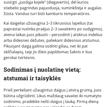
susirgti „juodąja kojele“ (diegavertis), dėl kurios
stiebelio pagrindas pajuoduoja, suminkštėja ir augalas
žūsta. Vanduo turi būti kambario temperatūros.
Kai daigeliai užsiaugina 2–3 tikruosius lapelius (tai
paprastai nutinka praėjus 2–3 savaitėms po sudygimo),
ateina laikas juos pikuoti – persodinti į atskirus indelius
arba didesnes dėžutes, paliekant didesnius atstumus.
Pikuojant daigą galima sodinti giliau, net iki pat
skilčialapių, taip jis išleis papildomas šaknis ir bus
gerokai tvirtesnis.
Sodinimas į nuolatinę vietą:
atstumai ir taisyklės
Prieš perkeliant užaugintus daigus į atvirą gruntą, juos
būtina užgrūdinti. Likus maždaug savaitei iki numatyto
sodinimo, pradėkite nešti daigus į lauką. Pirmą dieną