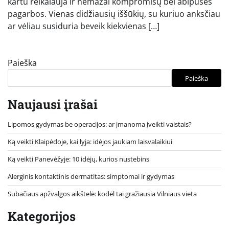
kartu reikalauja ir nemažai kompromisų bei abipusės
pagarbos. Vienas didžiausių iššūkių, su kuriuo anksčiau
ar vėliau susiduria beveik kiekvienas […]
Paieška
Paieška
Naujausi įrašai
Lipomos gydymas be operacijos: ar įmanoma įveikti vaistais?
Ką veikti Klaipėdoje, kai lyja: idėjos jaukiam laisvalaikiui
Ką veikti Panevėžyje: 10 idėjų, kurios nustebins
Alerginis kontaktinis dermatitas: simptomai ir gydymas
Subačiaus apžvalgos aikštelė: kodėl tai gražiausia Vilniaus vieta
Kategorijos