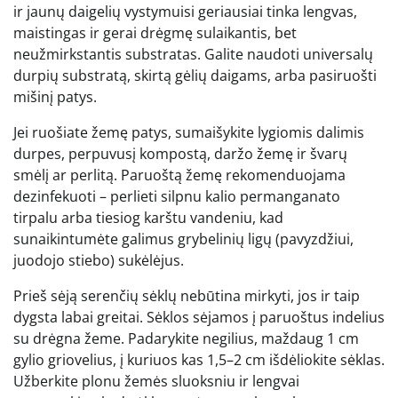
ir jaunų daigelių vystymuisi geriausiai tinka lengvas,
maistingas ir gerai drėgmę sulaikantis, bet
neužmirkstantis substratas. Galite naudoti universalų
durpių substratą, skirtą gėlių daigams, arba pasiruošti
mišinį patys.
Jei ruošiate žemę patys, sumaišykite lygiomis dalimis
durpes, perpuvusį kompostą, daržo žemę ir švarų
smėlį ar perlitą. Paruoštą žemę rekomenduojama
dezinfekuoti – perlieti silpnu kalio permanganato
tirpalu arba tiesiog karštu vandeniu, kad
sunaikintumėte galimus grybelinių ligų (pavyzdžiui,
juodojo stiebo) sukėlėjus.
Prieš sėją serenčių sėklų nebūtina mirkyti, jos ir taip
dygsta labai greitai. Sėklos sėjamos į paruoštus indelius
su drėgna žeme. Padarykite negilius, maždaug 1 cm
gylio griovelius, į kuriuos kas 1,5–2 cm išdėliokite sėklas.
Užberkite plonu žemės sluoksniu ir lengvai