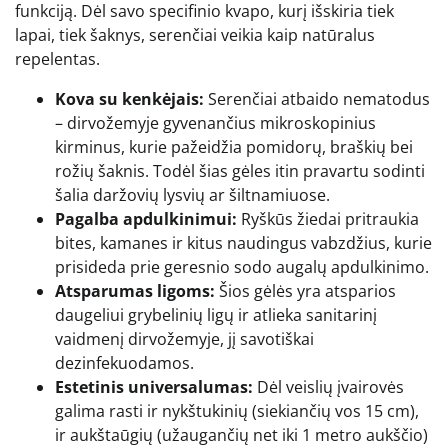
funkciją. Dėl savo specifinio kvapo, kurį išskiria tiek
lapai, tiek šaknys, serenčiai veikia kaip natūralus
repelentas.
Kova su kenkėjais:
Serenčiai atbaido nematodus
– dirvožemyje gyvenančius mikroskopinius
kirminus, kurie pažeidžia pomidorų, braškių bei
rožių šaknis. Todėl šias gėles itin pravartu sodinti
šalia daržovių lysvių ar šiltnamiuose.
Pagalba apdulkinimui:
Ryškūs žiedai pritraukia
bites, kamanes ir kitus naudingus vabzdžius, kurie
prisideda prie geresnio sodo augalų apdulkinimo.
Atsparumas ligoms:
Šios gėlės yra atsparios
daugeliui grybelinių ligų ir atlieka sanitarinį
vaidmenį dirvožemyje, jį savotiškai
dezinfekuodamos.
Estetinis universalumas:
Dėl veislių įvairovės
galima rasti ir nykštukinių (siekiančių vos 15 cm),
ir aukštaūgių (užaugančių net iki 1 metro aukščio)