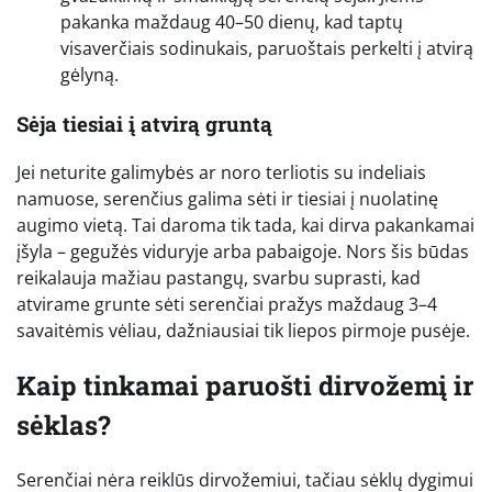
pakanka maždaug 40–50 dienų, kad taptų
visaverčiais sodinukais, paruoštais perkelti į atvirą
gėlyną.
Sėja tiesiai į atvirą gruntą
Jei neturite galimybės ar noro terliotis su indeliais
namuose, serenčius galima sėti ir tiesiai į nuolatinę
augimo vietą. Tai daroma tik tada, kai dirva pakankamai
įšyla – gegužės viduryje arba pabaigoje. Nors šis būdas
reikalauja mažiau pastangų, svarbu suprasti, kad
atvirame grunte sėti serenčiai pražys maždaug 3–4
savaitėmis vėliau, dažniausiai tik liepos pirmoje pusėje.
Kaip tinkamai paruošti dirvožemį ir
sėklas?
Serenčiai nėra reiklūs dirvožemiui, tačiau sėklų dygimui