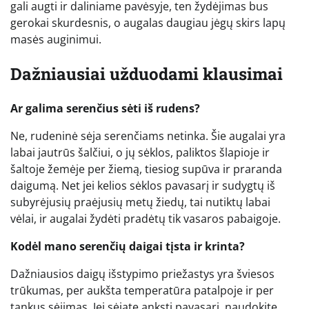
gali augti ir daliniame pavėsyje, ten žydėjimas bus
gerokai skurdesnis, o augalas daugiau jėgų skirs lapų
masės auginimui.
Dažniausiai užduodami klausimai
Ar galima serenčius sėti iš rudens?
Ne, rudeninė sėja serenčiams netinka. Šie augalai yra
labai jautrūs šalčiui, o jų sėklos, paliktos šlapioje ir
šaltoje žemėje per žiemą, tiesiog supūva ir praranda
daigumą. Net jei kelios sėklos pavasarį ir sudygtų iš
subyrėjusių praėjusių metų žiedų, tai nutiktų labai
vėlai, ir augalai žydėti pradėtų tik vasaros pabaigoje.
Kodėl mano serenčių daigai tįsta ir krinta?
Dažniausios daigų išstypimo priežastys yra šviesos
trūkumas, per aukšta temperatūra patalpoje ir per
tankus sėjimas. Jei sėjate anksti pavasarį, naudokite