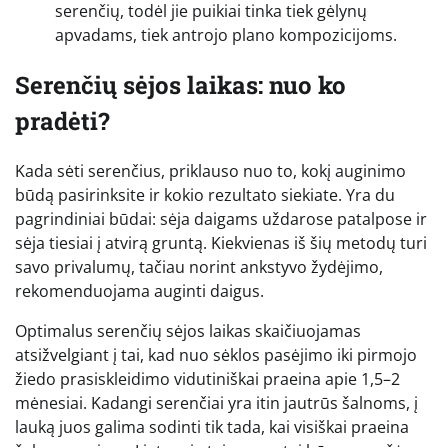
serenčių, todėl jie puikiai tinka tiek gėlynų
apvadams, tiek antrojo plano kompozicijoms.
Serenčių sėjos laikas: nuo ko
pradėti?
Kada sėti serenčius, priklauso nuo to, kokį auginimo
būdą pasirinksite ir kokio rezultato siekiate. Yra du
pagrindiniai būdai: sėja daigams uždarose patalpose ir
sėja tiesiai į atvirą gruntą. Kiekvienas iš šių metodų turi
savo privalumų, tačiau norint ankstyvo žydėjimo,
rekomenduojama auginti daigus.
Optimalus serenčių sėjos laikas skaičiuojamas
atsižvelgiant į tai, kad nuo sėklos pasėjimo iki pirmojo
žiedo prasiskleidimo vidutiniškai praeina apie 1,5–2
mėnesiai. Kadangi serenčiai yra itin jautrūs šalnoms, į
lauką juos galima sodinti tik tada, kai visiškai praeina