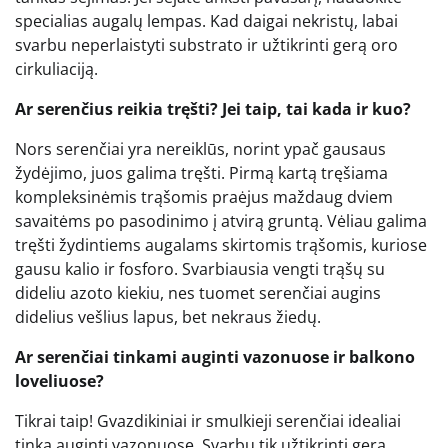
specialias augalų lempas. Kad daigai nekristų, labai
svarbu neperlaistyti substrato ir užtikrinti gerą oro
cirkuliaciją.
Ar serenčius reikia tręšti? Jei taip, tai kada ir kuo?
Nors serenčiai yra nereiklūs, norint ypač gausaus
žydėjimo, juos galima tręšti. Pirmą kartą tręšiama
kompleksinėmis trąšomis praėjus maždaug dviem
savaitėms po pasodinimo į atvirą gruntą. Vėliau galima
tręšti žydintiems augalams skirtomis trąšomis, kuriose
gausu kalio ir fosforo. Svarbiausia vengti trąšų su
dideliu azoto kiekiu, nes tuomet serenčiai augins
didelius vešlius lapus, bet nekraus žiedų.
Ar serenčiai tinkami auginti vazonuose ir balkono
loveliuose?
Tikrai taip! Gvazdikiniai ir smulkieji serenčiai idealiai
tinka auginti vazonuose. Svarbu tik užtikrinti gerą