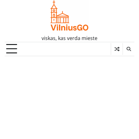
Skip
to
content
viskas, kas verda mieste