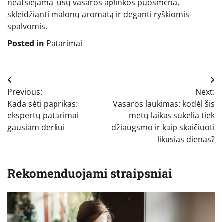
neatsiejama jūsų vasaros aplinkos puošmena,
skleidžianti malonų aromatą ir deganti ryškiomis
spalvomis.
Posted in
Patarimai
Navigacija
Previous:
Next:
tarp
Kada sėti paprikas:
Vasaros laukimas: kodėl šis
įrašų
ekspertų patarimai
metų laikas sukelia tiek
gausiam derliui
džiaugsmo ir kaip skaičiuoti
likusias dienas?
Rekomenduojami straipsniai