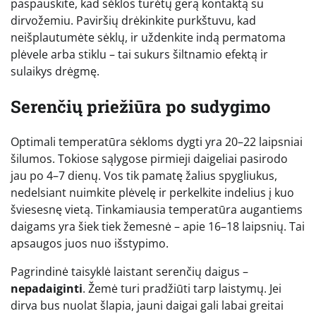
paspauskite, kad sėklos turėtų gerą kontaktą su
dirvožemiu. Paviršių drėkinkite purkštuvu, kad
neišplautumėte sėklų, ir uždenkite indą permatoma
plėvele arba stiklu – tai sukurs šiltnamio efektą ir
sulaikys drėgmę.
Serenčių priežiūra po sudygimo
Optimali temperatūra sėkloms dygti yra 20–22 laipsniai
šilumos. Tokiose sąlygose pirmieji daigeliai pasirodo
jau po 4–7 dienų. Vos tik pamatę žalius spygliukus,
nedelsiant nuimkite plėvelę ir perkelkite indelius į kuo
šviesesnę vietą. Tinkamiausia temperatūra augantiems
daigams yra šiek tiek žemesnė – apie 16–18 laipsnių. Tai
apsaugos juos nuo išstypimo.
Pagrindinė taisyklė laistant serenčių daigus –
nepadaiginti
. Žemė turi pradžiūti tarp laistymų. Jei
dirva bus nuolat šlapia, jauni daigai gali labai greitai