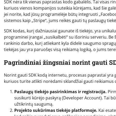
SDK nėra tik vienas paprastas kodo gabalėlis. Tai visas ri
kuriuos vienos kompanijos suteikia kūrėjams, kad šie galė
jei norite, kad jūsų programėlėje būtų integruoti „Face
sistemos kaip „Stripe“, jums reikės gauti tų paslaugų tiek
SDK kodas, kurį dažniausiai gaunate iš tiekėjo, yra unikalu
programinei įrangai „susikalbėti“ su išoriniu serveriu. B
rankinio darbo, kurį atliekant kyla didelė saugumo sprag
tiekėjas jau yra paruošęs visą reikiamą logiką, o jums tereik
Pagrindiniai žingsniai norint gauti 
Norint gauti SDK kodą internetu, procesas paprastai yra g
kuriuos turite atlikti norėdami sklandžiai gauti reikiamu
Paslaugų tiekėjo pasirinkimas ir registracija.
Pirm
susikurti kūrėjo paskyrą (Developer Account). Tai būti
užtikrintų saugumą.
Projekto sukūrimas tiekėjo platformoje.
Kai esate 