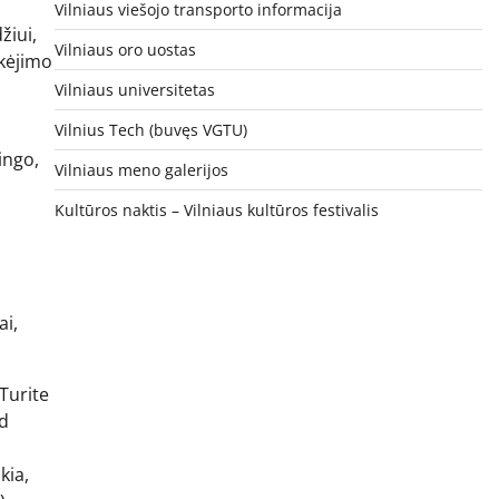
Vilniaus viešojo transporto informacija
žiui,
Vilniaus oro uostas
okėjimo
Vilniaus universitetas
Vilnius Tech (buvęs VGTU)
ingo,
Vilniaus meno galerijos
s
Kultūros naktis – Vilniaus kultūros festivalis
ai,
 Turite
ad
kia,