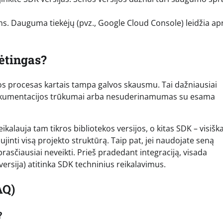
ms. Dauguma tiekėjų (pvz., Google Cloud Console) leidžia apr
ėtingas?
jos procesas kartais tampa galvos skausmu. Tai dažniausiai
, dokumentacijos trūkumai arba nesuderinamumas su esama
kalauja tam tikros bibliotekos versijos, o kitas SDK – visiška
jinti visą projekto struktūrą. Taip pat, jei naudojate seną
rasčiausiai neveikti. Prieš pradedant integraciją, visada
versija) atitinka SDK techninius reikalavimus.
AQ)
?