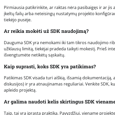
Pirmiausia patikrinkite, ar raktas nėra pasibaigęs ir ar jis
įkeltų failų arba neteisingų nustatymų projekto konfigūraci
tiekėjo pusėje.
Ar reikia mokėti už SDK naudojimą?
Dauguma SDK yra nemokami iki tam tikros naudojimo ribos (
užklausų limitą, tiekėjai pradeda taikyti mokestį. Prieš in
išvengtumėte netikėtų sąskaitų.
Kaip suprasti, koks SDK yra patikimas?
Patikimas SDK visada turi aiškią, išsamią dokumentaciją,
diskusijos) ir yra atnaujinamas reguliariai. Venkite SDK, k
apleido projektą.
Ar galima naudoti kelis skirtingus SDK viename
Taip, tai yra įprasta praktika. Pavyzdžiui, viename proje