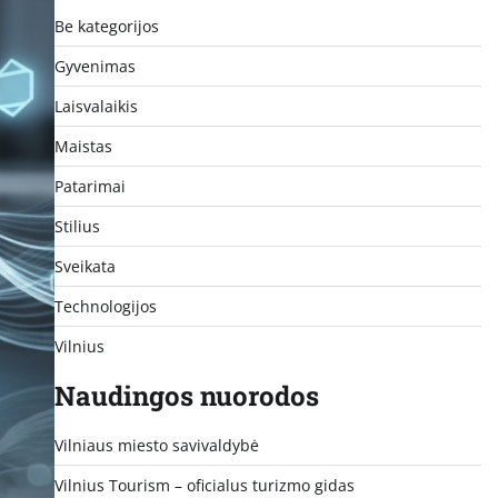
Be kategorijos
Gyvenimas
Laisvalaikis
Maistas
Patarimai
Stilius
Sveikata
Technologijos
Vilnius
Naudingos nuorodos
Vilniaus miesto savivaldybė
Vilnius Tourism – oficialus turizmo gidas