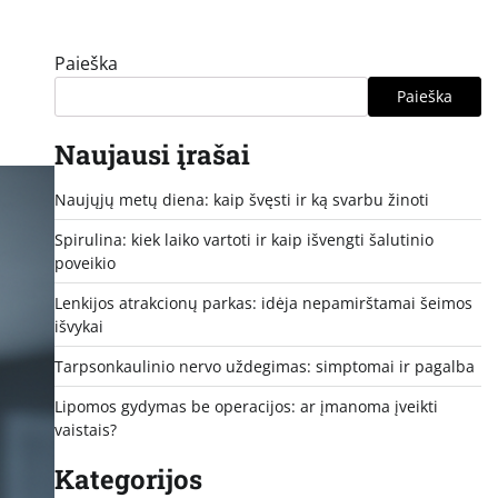
Paieška
Paieška
Naujausi įrašai
Naujųjų metų diena: kaip švęsti ir ką svarbu žinoti
Spirulina: kiek laiko vartoti ir kaip išvengti šalutinio
poveikio
Lenkijos atrakcionų parkas: idėja nepamirštamai šeimos
išvykai
Tarpsonkaulinio nervo uždegimas: simptomai ir pagalba
Lipomos gydymas be operacijos: ar įmanoma įveikti
vaistais?
Kategorijos