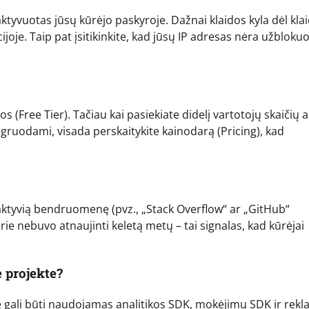
 aktyvuotas jūsų kūrėjo paskyroje. Dažnai klaidos kyla dėl kla
joje. Taip pat įsitikinkite, kad jūsų IP adresas nėra užbloku
Free Tier). Tačiau kai pasiekiate didelį vartotojų skaičių a
tegruodami, visada perskaitykite kainodarą (Pricing), kad
 aktyvią bendruomenę (pvz., „Stack Overflow“ ar „GitHub“
urie nebuvo atnaujinti keletą metų – tai signalas, kad kūrėjai
 projekte?
kte gali būti naudojamas analitikos SDK, mokėjimų SDK ir rek