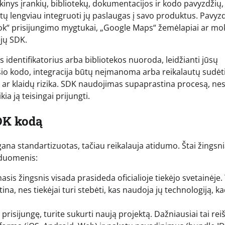
nkinys įrankių, bibliotekų, dokumentacijos ir kodo pavyzdžių,
tų lengviau integruoti jų paslaugas į savo produktus. Pavyzd
book“ prisijungimo mygtukai, „Google Maps“ žemėlapiai ar m
ėjų SDK.
s identifikatorius arba bibliotekos nuoroda, leidžianti jūsų
e šio kodo, integracija būtų neįmanoma arba reikalautų sudėt
ų ar klaidų rizika. SDK naudojimas supaprastina procesą, ne
ia ją teisingai prijungti.
SDK kodą
ana standartizuotas, tačiau reikalauja atidumo. Štai žingsni
s duomenis:
asis žingsnis visada prasideda oficialioje tiekėjo svetainėje.
na, nes tiekėjai turi stebėti, kas naudoja jų technologiją, k
prisijungę, turite sukurti naują projektą. Dažniausiai tai reiš