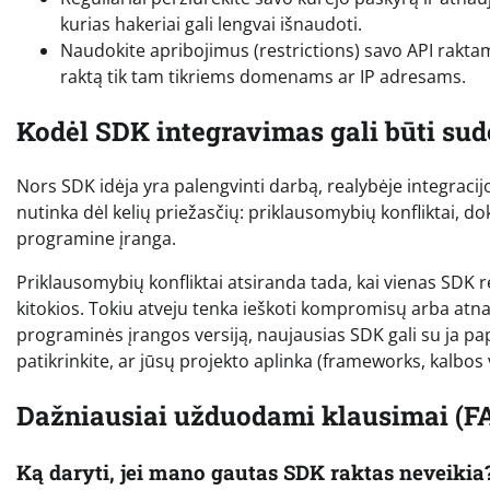
kurias hakeriai gali lengvai išnaudoti.
Naudokite apribojimus (restrictions) savo API rakta
raktą tik tam tikriems domenams ar IP adresams.
Kodėl SDK integravimas gali būti sud
Nors SDK idėja yra palengvinti darbą, realybėje integraci
nutinka dėl kelių priežasčių: priklausomybių konfliktai
programine įranga.
Priklausomybių konfliktai atsiranda tada, kai vienas SDK rei
kitokios. Tokiu atveju tenka ieškoti kompromisų arba atnau
programinės įrangos versiją, naujausias SDK gali su ja pap
patikrinkite, ar jūsų projekto aplinka (frameworks, kalbos 
Dažniausiai užduodami klausimai (F
Ką daryti, jei mano gautas SDK raktas neveikia