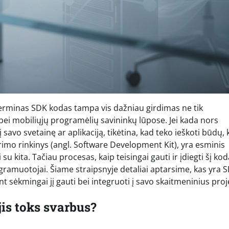
u, terminas SDK kodas tampa vis dažniau girdimas ne tik
 bei mobiliųjų programėlių savininkų lūpose. Jei kada nors
 savo svetainę ar aplikaciją, tikėtina, kad teko ieškoti būdų, 
rimo rinkinys (angl. Software Development Kit), yra esminis
u kita. Tačiau procesas, kaip teisingai gauti ir įdiegti šį kod
gramuotojai. Šiame straipsnyje detaliai aptarsime, kas yra 
rint sėkmingai jį gauti bei integruoti į savo skaitmeninius proj
jis toks svarbus?