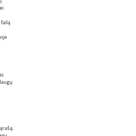
).
ei
failą
joje
as
slaugų
sąrašą.
agų,