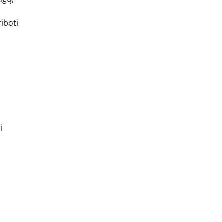
iboti
i