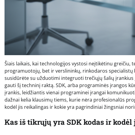
Šiais laikais, kai technologijos vystosi neįtikėtinu greiči
programuotojų, bet ir verslininkų, rinkodaros specialistų
susidūrėte su užduotimi integruoti trečiųjų šalių įrankius į
gauti šį techninį raktą. SDK, arba programinės įrangos kū
įrankis, leidžiantis vienai programinei įrangai komunikuoti s
dažnai kelia klausimų tiems, kurie nėra profesionalūs pro
kodėl jis reikalingas ir kokie yra pagrindiniai žingsniai no
Kas iš tikrųjų yra SDK kodas ir kodėl 