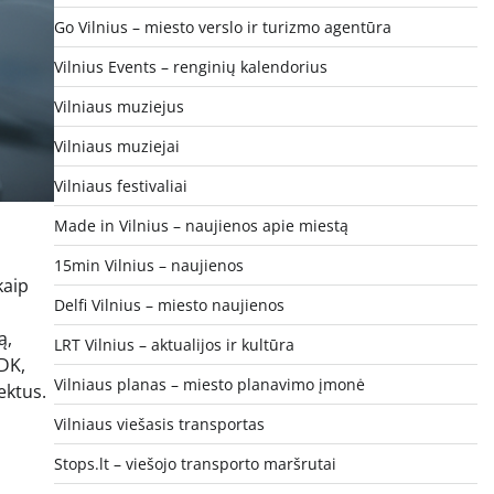
Go Vilnius – miesto verslo ir turizmo agentūra
Vilnius Events – renginių kalendorius
Vilniaus muziejus
Vilniaus muziejai
Vilniaus festivaliai
Made in Vilnius – naujienos apie miestą
15min Vilnius – naujienos
kaip
Delfi Vilnius – miesto naujienos
ą,
LRT Vilnius – aktualijos ir kultūra
SDK,
Vilniaus planas – miesto planavimo įmonė
ektus.
Vilniaus viešasis transportas
Stops.lt – viešojo transporto maršrutai