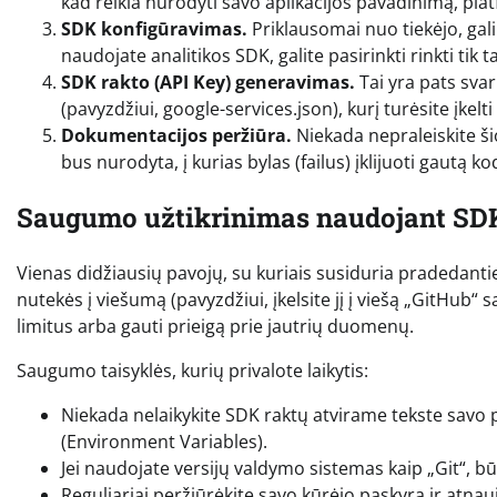
kad reikia nurodyti savo aplikacijos pavadinimą, pla
SDK konfigūravimas.
Priklausomai nuo tiekėjo, gali 
naudojate analitikos SDK, galite pasirinkti rinkti tik
SDK rakto (API Key) generavimas.
Tai yra pats sva
(pavyzdžiui, google-services.json), kurį turėsite įkelt
Dokumentacijos peržiūra.
Niekada nepraleiskite ši
bus nurodyta, į kurias bylas (failus) įklijuoti gautą kod
Saugumo užtikrinimas naudojant SD
Vienas didžiausių pavojų, su kuriais susiduria pradedanti
nutekės į viešumą (pavyzdžiui, įkelsite jį į viešą „GitHub“ s
limitus arba gauti prieigą prie jautrių duomenų.
Saugumo taisyklės, kurių privalote laikytis:
Niekada nelaikykite SDK raktų atvirame tekste savo
(Environment Variables).
Jei naudojate versijų valdymo sistemas kaip „Git“, būti
Reguliariai peržiūrėkite savo kūrėjo paskyrą ir atna