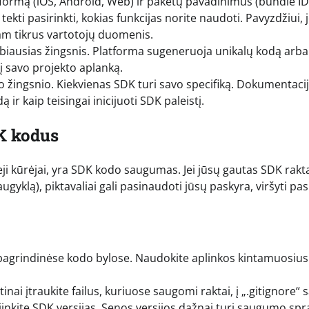
tformą (iOS, Android, Web) ir paketų pavadinimus (bundle ID
tekti pasirinkti, kokias funkcijas norite naudoti. Pavyzdžiui, j
 tam tikrus vartotojų duomenis.
rbiausias žingsnis. Platforma sugeneruoja unikalų kodą arba 
i į savo projekto aplanką.
o žingsnio. Kiekvienas SDK turi savo specifiką. Dokumentaci
ą ir kaip teisingai inicijuoti SDK paleistį.
K kodus
eji kūrėjai, yra SDK kodo saugumas. Jei jūsų gautas SDK rakt
augyklą), piktavaliai gali pasinaudoti jūsų paskyra, viršyti pa
 pagrindinėse kodo bylose. Naudokite aplinkos kintamuosius
nai įtraukite failus, kuriuose saugomi raktai, į „.gitignore“ 
ujinkite SDK versijas. Senos versijos dažnai turi saugumo spr