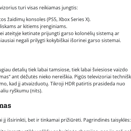
evizorius turi visas reikiamas jungtis:
rtos žaidimų konsoles (PS5, Xbox Series X).
diskams ar kitiems įrenginiams.
jei ateityje ketinate prijungti garso kolonėlių sistemą ar
ausiai negali prilygti kokybiškai išorinei garso sistemai.
au detalių tiek labai tamsiose, tiek labai šviesiose vaizdo
as“ ant dėžutės nieko nereiškia. Pigūs televizoriai techniška
mo, kad jį atvaizduotų. Tikroji HDR patirtis prasideda nuo
aliu ryškumu (nits).
imas
i jį išsirinkti, bet ir tinkamai prižiūrėti. Pagrindinės taisyklės: