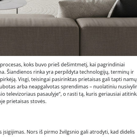
 procesas, koks buvo prieš dešimtmetį, kai pagrindiniai
ina. Šiandienos rinka yra perpildyta technologijų, terminų ir
 pirkėją. Visgi, teisingai pasirinktas prietaisas gali tapti namų
ubotas arba neapgalvotas sprendimas – nuolatiniu nusivyli
o televizoriaus pasaulyje“, o rasti tą, kuris geriausiai atitin
je prietaisas stovės.
sigijimas. Nors iš pirmo žvilgsnio gali atrodyti, kad didelis