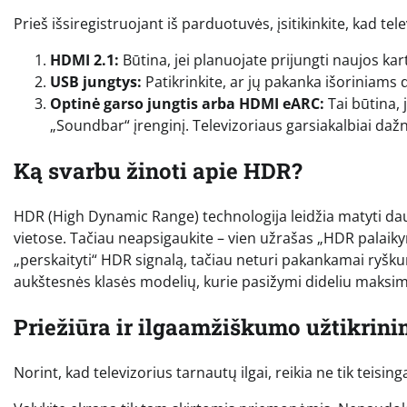
Prieš išsiregistruojant iš parduotuvės, įsitikinkite, kad tel
HDMI 2.1:
Būtina, jei planuojate prijungti naujos ka
USB jungtys:
Patikrinkite, ar jų pakanka išoriniams 
Optinė garso jungtis arba HDMI eARC:
Tai būtina, 
„Soundbar“ įrenginį. Televizoriaus garsiakalbiai dažni
Ką svarbu žinoti apie HDR?
HDR (High Dynamic Range) technologija leidžia matyti daugi
vietose. Tačiau neapsigaukite – vien užrašas „HDR palaikym
„perskaityti“ HDR signalą, tačiau neturi pakankamai ryšku
aukštesnės klasės modelių, kurie pasižymi dideliu maksim
Priežiūra ir ilgaamžiškumo užtikrin
Norint, kad televizorius tarnautų ilgai, reikia ne tik teisinga