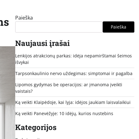
Paieška
ms
Paieška
Naujausi įrašai
Lenkijos atrakcionų parkas: idėja nepamirštamai šeimos
išvykai
Tarpsonkaulinio nervo uždegimas: simptomai ir pagalba
Lipomos gydymas be operacijos: ar įmanoma įveikti
vaistais?
Ką veikti Klaipėdoje, kai lyja: idėjos jaukiam laisvalaikiui
Ką veikti Panevėžyje: 10 idėjų, kurios nustebins
Kategorijos