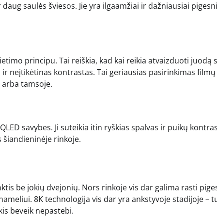
 daug saulės šviesos. Jie yra ilgaamžiai ir dažniausiai pigesn
ietimo principu. Tai reiškia, kad kai reikia atvaizduoti juodą 
a ir neįtikėtinas kontrastas. Tai geriausias pasirinkimas filmų
e arba tamsoje.
LED savybes. Ji suteikia itin ryškias spalvas ir puikų kontras
 šiandieninėje rinkoje.
ktis be jokių dvejonių. Nors rinkoje vis dar galima rasti pige
nameliui. 8K technologija vis dar yra ankstyvoje stadijoje – t
kis beveik nepastebi.