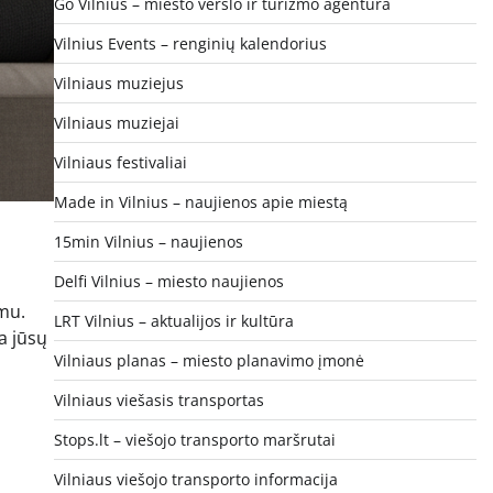
Go Vilnius – miesto verslo ir turizmo agentūra
Vilnius Events – renginių kalendorius
Vilniaus muziejus
Vilniaus muziejai
Vilniaus festivaliai
Made in Vilnius – naujienos apie miestą
15min Vilnius – naujienos
Delfi Vilnius – miesto naujienos
mu.
LRT Vilnius – aktualijos ir kultūra
ka jūsų
Vilniaus planas – miesto planavimo įmonė
Vilniaus viešasis transportas
Stops.lt – viešojo transporto maršrutai
Vilniaus viešojo transporto informacija