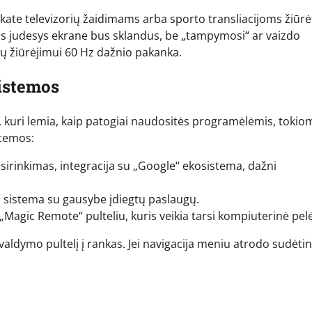
kate televizorių žaidimams arba sporto transliacijoms žiūrėt
itas judesys ekrane bus sklandus, be „tampymosi“ ar vaizdo
ilmų žiūrėjimui 60 Hz dažnio pakanka.
sistemos
ą, kuri lemia, kaip patogiai naudositės programėlėmis, tokio
stemos:
irinkimas, integracija su „Google“ ekosistema, dažni
oti sistema su gausybe įdiegtų paslaugų.
Magic Remote“ pulteliu, kuris veikia tarsi kompiuterinė pelė
valdymo pultelį į rankas. Jei navigacija meniu atrodo sudėti