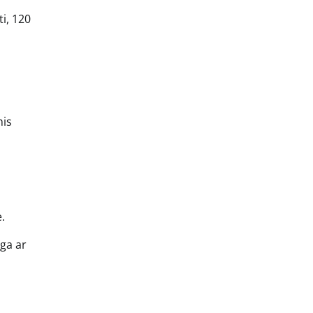
i, 120
mis
.
nga ar