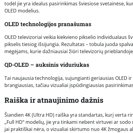
todėl jie yra idealus pasirinkimas šviesiose svetainėse, kur
OLED modelius.
OLED technologijos pranašumas
OLED televizoriai veikia kiekvieno pikselio individualaus šv
pikselis tiesiog išsijungia. Rezultatas – tobula juoda spalv
mėgėjams, kurie dažniausiai žiūri televizorių prieblandoj
QD-OLED – auksinis viduriukas
Tai naujausia technologija, sujungianti geriausias OLED ir Q
brangiausias, tačiau vizualiai įspūdingiausias pasirinkimas
Raiška ir atnaujinimo dažnis
Šiandien 4K (Ultra HD) raiška yra standartas, kurį verta rin
„Full HD“ modelių, jie yra tinkami nebent virtuvei ar sodo 
jai praktiškai nėra, o vizualiai skirtumo nuo 4K žmogaus a