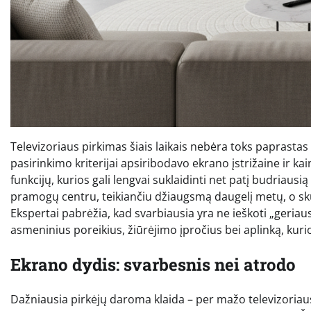
Televizoriaus pirkimas šiais laikais nebėra toks paprastas
pasirinkimo kriterijai apsiribodavo ekrano įstrižaine ir ka
funkcijų, kurios gali lengvai suklaidinti net patį budriausią
pramogų centru, teikiančiu džiaugsmą daugelį metų, o sk
Ekspertai pabrėžia, kad svarbiausia yra ne ieškoti „geriausi
asmeninius poreikius, žiūrėjimo įpročius bei aplinką, kurio
Ekrano dydis: svarbesnis nei atrodo
Dažniausia pirkėjų daroma klaida – per mažo televizoriaus į