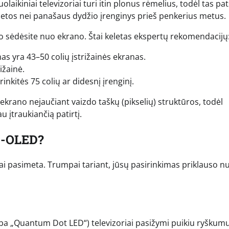
laikiniai televizoriai turi itin plonus rėmelius, todėl tas pa
vietos nei panašaus dydžio įrenginys prieš penkerius metus.
 sėdėsite nuo ekrano. Štai keletas ekspertų rekomendacijų
as yra 43–50 colių įstrižainės ekranas.
ižainė.
rinkitės 75 colių ar didesnį įrenginį.
 ekrano nejaučiant vaizdo taškų (pikselių) struktūros, todėl
u įtraukiančią patirtį.
D-OLED?
siai pasimeta. Trumpai tariant, jūsų pasirinkimas priklauso n
(arba „Quantum Dot LED“) televizoriai pasižymi puikiu ryškumu