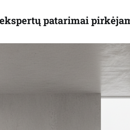
: ekspertų patarimai pirkėja