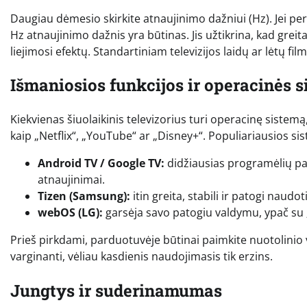
Daugiau dėmesio skirkite atnaujinimo dažniui (Hz). Jei per
Hz atnaujinimo dažnis yra būtinas. Jis užtikrina, kad gre
liejimosi efektų. Standartiniam televizijos laidų ar lėtų f
Išmaniosios funkcijos ir operacinės 
Kiekvienas šiuolaikinis televizorius turi operacinę sistem
kaip „Netflix“, „YouTube“ ar „Disney+“. Populiariausios si
Android TV / Google TV:
didžiausias programėlių pas
atnaujinimai.
Tizen (Samsung):
itin greita, stabili ir patogi naud
webOS (LG):
garsėja savo patogiu valdymu, ypač su „
Prieš pirkdami, parduotuvėje būtinai paimkite nuotolinio 
varginanti, vėliau kasdienis naudojimasis tik erzins.
Jungtys ir suderinamumas