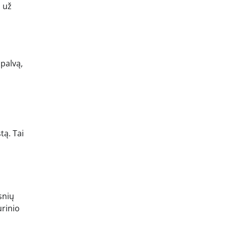
i už
spalvą,
tą. Tai
snių
urinio