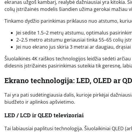
ekranas užgoš kambarį, realybė dažniausiai yra kitokia. Šiuo
colių įstrižainės modelis šiandien užima gerokai mažiau 
Tinkamo dydžio parinkimas priklauso nuo atstumo, kuriuo
Jei sėdite 1.5–2 metrų atstumu, optimalus pasirinkim
2–2.5 metro atstumu geriausiai tinka 55–65 colių įstr
Jei nuo ekrano jus skiria 3 metrai ar daugiau, drąsiai 
Šiuolaikinės 4K raiškos technologijos leidžia sėdėti arčiau
didesnis įstrižainės pasirinkimas suteikia tik geresnę, labia
Ekrano technologija: LED, OLED ar Q
Tai yra pati sudėtingiausia dalis, kurioje pirkėjai dažniau
biudžeto ir aplinkos apšvietimo.
LED / LCD ir QLED televizoriai
Tai labiausiai paplitusi technologija. Šiuolaikiniai QLED 