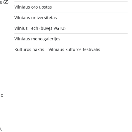
ts 65
Vilniaus oro uostas
Vilniaus universitetas
:
Vilnius Tech (buvęs VGTU)
Vilniaus meno galerijos
Kultūros naktis – Vilniaus kultūros festivalis
uo
,