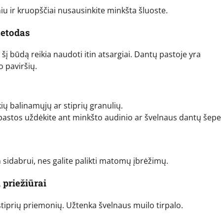
iu ir kruopščiai nusausinkite minkšta šluoste.
metodas
į būdą reikia naudoti itin atsargiai. Dantų pastoje yra
o paviršių.
ių balinamųjų ar stiprių granulių.
k pastos uždėkite ant minkšto audinio ar švelnaus dantų šepet
sidabrui, nes galite palikti matomų įbrėžimų.
 priežiūrai
ia stiprių priemonių. Užtenka švelnaus muilo tirpalo.