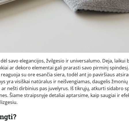
dėl savo elegancijos, žvilgesio ir universalumo. Deja, laikui
ankiai ar dekoro elementai gali prarasti savo pirminį spindesį.
 reaguoja su ore esančia siera, todėl ant jo paviršiaus atsir
nys yra visiškai natūralus ir neišvengiamas, daugelis žmonių
 nešti dirbinius pas juvelyrus. Iš tikrųjų, atkurti sidabro s
Šiame straipsnyje detaliai aptarsime, kaip saugiai ir efek
lizgesiu.
engti?