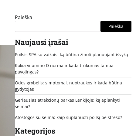
Paieška
Paieška
Naujausi įrašai
Poilsis SPA su vaikais: ką būtina žinoti planuojant išvyką
Kokia vitamino D norma ir kada trūkumas tampa
pavojingas?
Odos grybelis: simptomai, nuotraukos ir kada būtina
gydytojas
Geriausias atrakcionų parkas Lenkijoje: ką aplankyti
šeimai?
Atostogos su šeima: kaip suplanuoti poilsį be streso?
Kategorijos