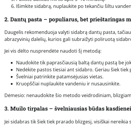
Išimkite sidabrą, nuplaukite po tekančiu šiltu vanden
2. Dantų pasta – populiarus, bet prieštaringas 
Daugelis rekomenduoja valyti sidabrą dantų pasta, tačiau š
abrazyvinių dalelių, kurios gali subraižyti poliruotą sidabr
Jei vis dėlto nusprendėte naudoti šį metodą:
Naudokite tik paprasčiausią baltą dantų pastą be jok
Nedėkite pastos tiesiai ant sidabro. Geriau šiek tie
Švelniai patrinkite patamsėjusias vietas.
Kruopščiai nuplaukite vandeniu ir nusausinkite.
Dėmesio: nenaudokite šio metodo veidrodiniam, blizgiam 
3. Muilo tirpalas – švelniausias būdas kasdienei
Jei sidabras tik šiek tiek prarado blizgesį, visiškai nereik