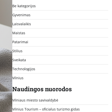
Be kategorijos
Gyvenimas
Laisvalaikis
Maistas
Patarimai
Stilius
Sveikata
Technologijos
Vilnius
Naudingos nuorodos
Vilniaus miesto savivaldybė
Vilnius Tourism – oficialus turizmo gidas