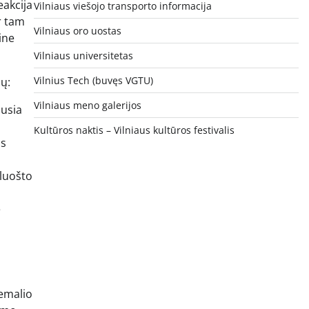
eakcija
Vilniaus viešojo transporto informacija
r tam
Vilniaus oro uostas
ine
Vilniaus universitetas
Vilnius Tech (buvęs VGTU)
mų:
Vilniaus meno galerijos
ausia
Kultūros naktis – Vilniaus kultūros festivalis
os
pluošto
e
 emalio