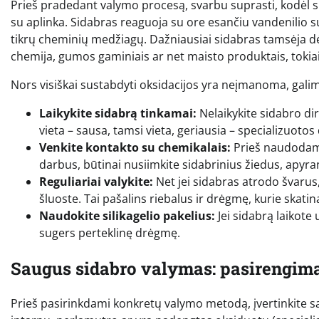
Prieš pradedant valymo procesą, svarbu suprasti, kodėl 
su aplinka. Sidabras reaguoja su ore esančiu vandenilio su
tikrų cheminių medžiagų. Dažniausiai sidabras tamsėja dėl
chemija, gumos gaminiais ar net maisto produktais, tokiais
Nors visiškai sustabdyti oksidacijos yra neįmanoma, galima
Laikykite sidabrą tinkamai:
Nelaikykite sidabro di
vieta – sausa, tamsi vieta, geriausia – specializuot
Venkite kontakto su chemikalais:
Prieš naudodami
darbus, būtinai nusiimkite sidabrinius žiedus, apyra
Reguliariai valykite:
Net jei sidabras atrodo švarus,
šluoste. Tai pašalins riebalus ir drėgmę, kurie skatin
Naudokite silikagelio pakelius:
Jei sidabrą laikote u
sugers perteklinę drėgmę.
Saugus sidabro valymas: pasirengim
Prieš pasirinkdami konkretų valymo metodą, įvertinkite sa