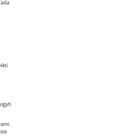
 Tada
ikti
igyti
dami
ote