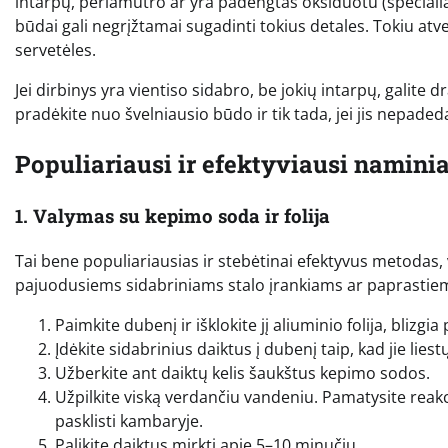
intarpų, perlamutro ar yra padengtas oksiduotu (specialia
būdai gali negrįžtamai sugadinti tokius detales. Tokiu at
servetėles.
Jei dirbinys yra vientiso sidabro, be jokių intarpų, galite
pradėkite nuo švelniausio būdo ir tik tada, jei jis nepadeda
Populiariausi ir efektyviausi namini
1. Valymas su kepimo soda ir folija
Tai bene populiariausias ir stebėtinai efektyvus metodas, vei
pajuodusiems sidabriniams stalo įrankiams ar paprasti
Paimkite dubenį ir išklokite jį aliuminio folija, blizgia 
Įdėkite sidabrinius daiktus į dubenį taip, kad jie liestųs
Užberkite ant daiktų kelis šaukštus kepimo sodos.
Užpilkite viską verdančiu vandeniu. Pamatysite reak
pasklisti kambaryje.
Palikite daiktus mirkti apie 5–10 minučių.