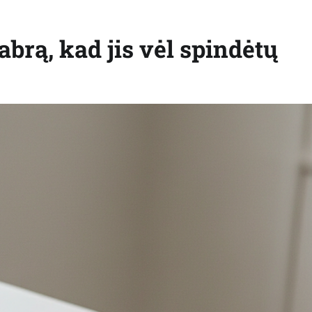
brą, kad jis vėl spindėtų