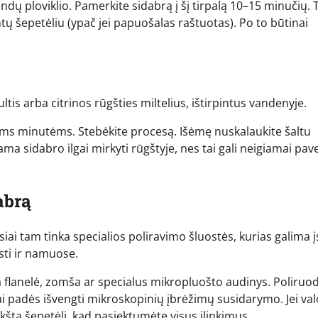
 indų ploviklio. Pamerkite sidabrą į šį tirpalą 10–15 minučių.
tų šepetėliu (ypač jei papuošalas raštuotas). Po to būtinai
tis arba citrinos rūgšties miltelius, ištirpintus vandenyje.
elioms minutėms. Stebėkite procesą. Išėmę nuskalaukite šaltu
 sidabro ilgai mirkyti rūgštyje, nes tai gali neigiamai pave
abrą
siai tam tinka specialios poliravimo šluostės, kurias galima įs
sti ir namuose.
ka flanelė, zomša ar specialus mikropluošto audinys. Poliruo
 Tai padės išvengti mikroskopinių įbrėžimų susidarymo. Jei val
kštą šepetėlį, kad pasiektumėte visus įlinkimus.