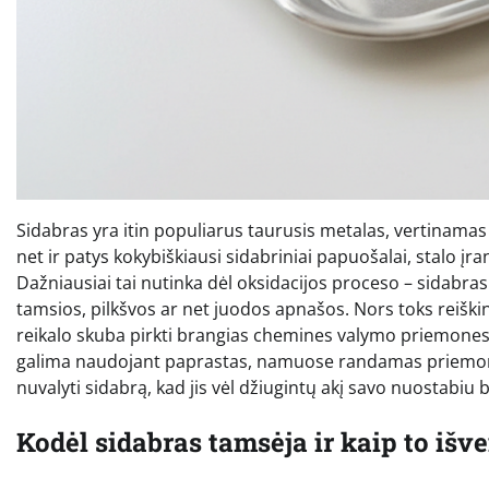
Sidabras yra itin populiarus taurusis metalas, vertinamas 
net ir patys kokybiškiausi sidabriniai papuošalai, stalo įr
Dažniausiai tai nutinka dėl oksidacijos proceso – sidabras
tamsios, pilkšvos ar net juodos apnašos. Nors toks reiški
reikalo skuba pirkti brangias chemines valymo priemones ar
galima naudojant paprastas, namuose randamas priemones. 
nuvalyti sidabrą, kad jis vėl džiugintų akį savo nuostabiu b
Kodėl sidabras tamsėja ir kaip to išv