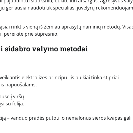
i pajuodintu) sluoksniu, būkite itin atsargūs. Agresyvūs va
veju geriausia naudoti tik specialias, juvelyrų rekomenduoja
 drąsiai rinktis vieną iš žemiau aprašytų naminių metodų. Visa
, pereikite prie stipresnio.
ai sidabro valymo metodai
kiantis elektrolizės principu. Jis puikiai tinka stipriai
ems papuošalams.
puse į viršų.
i su folija.
ciją – vanduo pradės putoti, o nemalonus sieros kvapas gali