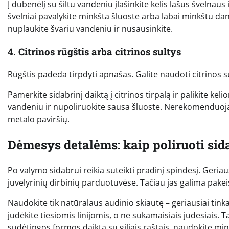
Į dubenėlį su šiltu vandeniu įlašinkite kelis lašus švelnaus
švelniai pavalykite minkšta šluoste arba labai minkštu dan
nuplaukite švariu vandeniu ir nusausinkite.
4. Citrinos rūgštis arba citrinos sultys
Rūgštis padeda tirpdyti apnašas. Galite naudoti citrinos sul
Pamerkite sidabrinį daiktą į citrinos tirpalą ir palikite k
vandeniu ir nupoliruokite sausa šluoste. Nerekomenduojama
metalo paviršių.
Dėmesys detalėms: kaip poliruoti sid
Po valymo sidabrui reikia suteikti pradinį spindesį. Geriau
juvelyrinių dirbinių parduotuvėse. Tačiau jas galima pakei
Naudokite tik natūralaus audinio skiautę – geriausiai tin
judėkite tiesiomis linijomis, o ne sukamaisiais judesiais.
sudėtingos formos daiktą su giliais raštais, naudokite min