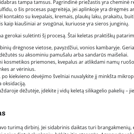
sidabras tampa tamsus. Pagrindinė priežastis yra cheminė r
lfidu, o šis procesas pagreitėja, jei aplinkoje yra drėgmės a
 kontakto su kvepalais, kremais, plaukų laku, prakaitu, buit
 kaip kiaušiniai ar svogūnai, kuriuose yra sieros junginių.
 gerokai sulėtinti šį procesą. Štai keletas praktiškų patari
rbinių drėgnose vietose, pavyzdžiui, vonios kambaryje. Geri
os dėžutės su aksominiu pamušalu arba sandarūs maišeliai.
 kosmetikos priemones, kvepalus ar atlikdami namų ruoš
nkes ar vėrinius.
 po kiekvieno dėvėjimo švelniai nuvalykite jį minkšta mikro
a oksidaciją.
ždaroje dėžutėje, įdėkite į vidų keletą silikagelio pakelių – ji
as
vo turimą dirbinį. Jei sidabrinis daiktas turi brangakmenių,