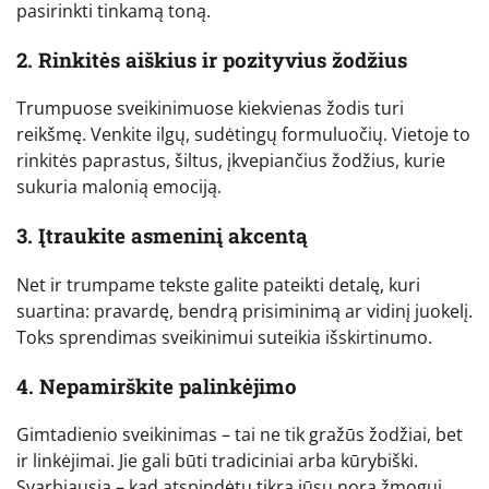
pasirinkti tinkamą toną.
2. Rinkitės aiškius ir pozityvius žodžius
Trumpuose sveikinimuose kiekvienas žodis turi
reikšmę. Venkite ilgų, sudėtingų formuluočių. Vietoje to
rinkitės paprastus, šiltus, įkvepiančius žodžius, kurie
sukuria malonią emociją.
3. Įtraukite asmeninį akcentą
Net ir trumpame tekste galite pateikti detalę, kuri
suartina: pravardę, bendrą prisiminimą ar vidinį juokelį.
Toks sprendimas sveikinimui suteikia išskirtinumo.
4. Nepamirškite palinkėjimo
Gimtadienio sveikinimas – tai ne tik gražūs žodžiai, bet
ir linkėjimai. Jie gali būti tradiciniai arba kūrybiški.
Svarbiausia – kad atspindėtų tikrą jūsų norą žmogui.