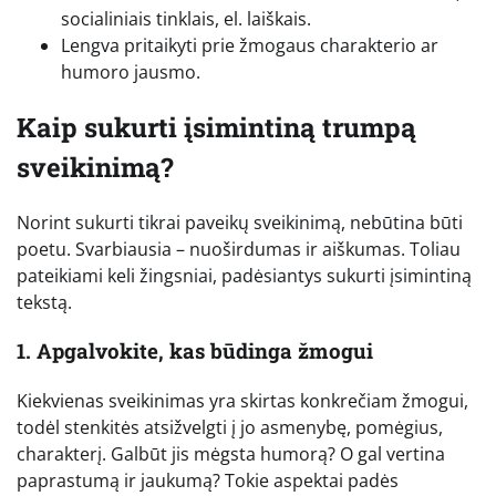
socialiniais tinklais, el. laiškais.
Lengva pritaikyti prie žmogaus charakterio ar
humoro jausmo.
Kaip sukurti įsimintiną trumpą
sveikinimą?
Norint sukurti tikrai paveikų sveikinimą, nebūtina būti
poetu. Svarbiausia – nuoširdumas ir aiškumas. Toliau
pateikiami keli žingsniai, padėsiantys sukurti įsimintiną
tekstą.
1. Apgalvokite, kas būdinga žmogui
Kiekvienas sveikinimas yra skirtas konkrečiam žmogui,
todėl stenkitės atsižvelgti į jo asmenybę, pomėgius,
charakterį. Galbūt jis mėgsta humorą? O gal vertina
paprastumą ir jaukumą? Tokie aspektai padės