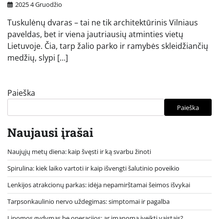
2025 4 Gruodžio
Tuskulėnų dvaras – tai ne tik architektūrinis Vilniaus
paveldas, bet ir viena jautriausių atminties vietų
Lietuvoje. Čia, tarp žalio parko ir ramybės skleidžiančių
medžių, slypi […]
Paieška
Paieška
Naujausi įrašai
Naujųjų metų diena: kaip švęsti ir ką svarbu žinoti
Spirulina: kiek laiko vartoti ir kaip išvengti šalutinio poveikio
Lenkijos atrakcionų parkas: idėja nepamirštamai šeimos išvykai
Tarpsonkaulinio nervo uždegimas: simptomai ir pagalba
Lipomos gydymas be operacijos: ar įmanoma įveikti vaistais?