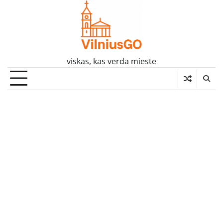
Skip
to
content
viskas, kas verda mieste