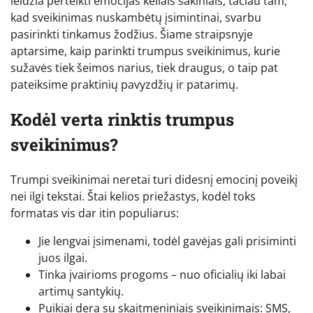
leidžia perteikti emocijas keliais sakiniais, tačiau tam,
kad sveikinimas nuskambėtų įsimintinai, svarbu
pasirinkti tinkamus žodžius. Šiame straipsnyje
aptarsime, kaip parinkti trumpus sveikinimus, kurie
sužavės tiek šeimos narius, tiek draugus, o taip pat
pateiksime praktinių pavyzdžių ir patarimų.
Kodėl verta rinktis trumpus
sveikinimus?
Trumpi sveikinimai neretai turi didesnį emocinį poveikį
nei ilgi tekstai. Štai kelios priežastys, kodėl toks
formatas vis dar itin populiarus:
Jie lengvai įsimenami, todėl gavėjas gali prisiminti
juos ilgai.
Tinka įvairioms progoms – nuo oficialių iki labai
artimų santykių.
Puikiai dera su skaitmeniniais sveikinimais: SMS,