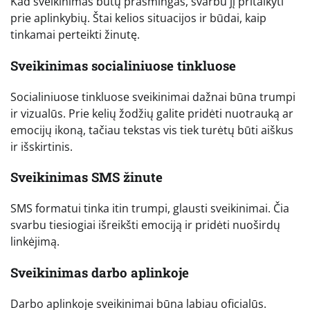
Kad sveikinimas būtų prasmingas, svarbu jį pritaikyti
prie aplinkybių. Štai kelios situacijos ir būdai, kaip
tinkamai perteikti žinutę.
Sveikinimas socialiniuose tinkluose
Socialiniuose tinkluose sveikinimai dažnai būna trumpi
ir vizualūs. Prie kelių žodžių galite pridėti nuotrauką ar
emocijų ikoną, tačiau tekstas vis tiek turėtų būti aiškus
ir išskirtinis.
Sveikinimas SMS žinute
SMS formatui tinka itin trumpi, glausti sveikinimai. Čia
svarbu tiesiogiai išreikšti emociją ir pridėti nuoširdų
linkėjimą.
Sveikinimas darbo aplinkoje
Darbo aplinkoje sveikinimai būna labiau oficialūs.