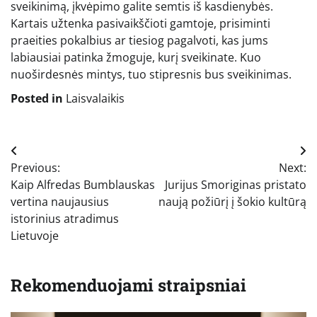
sveikinimą, įkvėpimo galite semtis iš kasdienybės.
Kartais užtenka pasivaikščioti gamtoje, prisiminti
praeities pokalbius ar tiesiog pagalvoti, kas jums
labiausiai patinka žmoguje, kurį sveikinate. Kuo
nuoširdesnės mintys, tuo stipresnis bus sveikinimas.
Posted in
Laisvalaikis
Navigacija
Previous:
Next:
tarp
Kaip Alfredas Bumblauskas
Jurijus Smoriginas pristato
įrašų
vertina naujausius
naują požiūrį į šokio kultūrą
istorinius atradimus
Lietuvoje
Rekomenduojami straipsniai