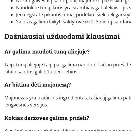
Norint gaivesnių salotų, dalį majonezo pakeiskite gra
Naudokite tuną, kuris yra stambiais gabalėliais – jis 
Jei mėgstate pikantiškumą, pridėkite šiek tiek garsty
Salotas galima laikyti šaldytuve iki 2–3 dienų sandar
Dažniausiai užduodami klausimai
Ar galima naudoti tuną aliejuje?
Taip, tuną aliejuje taip pat galima naudoti. Tačiau prieš 
kitaip salotos gali būti per riebios.
Ar būtina dėti majonezą?
Majonezas yra tradicinis ingredientas, tačiau jį galima pake
lengvesnės versijos.
Kokias daržoves galima pridėti?
Klasikinė versija reikalauja tik kelių pagrindinių ingredien