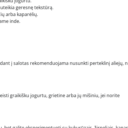
ikišku jogurtu.
suteikia geresnę tekstūrą.
čių arba kaparėlių.
iame inde.
dedant į salotas rekomenduojama nusunkti perteklinį aliejų, 
isti graikišku jogurtu, grietine arba jų mišiniu, jei norite
tų, bet galite eksperimentuoti su kukurūzais, žirneliais, kapar