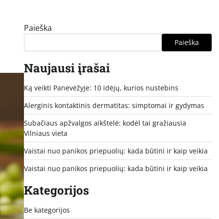
Paieška
Paieška
Naujausi įrašai
Ką veikti Panevėžyje: 10 idėjų, kurios nustebins
Alerginis kontaktinis dermatitas: simptomai ir gydymas
Subačiaus apžvalgos aikštelė: kodėl tai gražiausia
Vilniaus vieta
Vaistai nuo panikos priepuolių: kada būtini ir kaip veikia
Vaistai nuo panikos priepuolių: kada būtini ir kaip veikia
Kategorijos
Be kategorijos