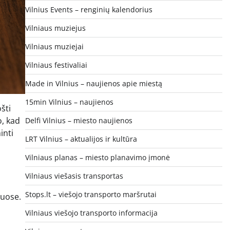
Vilnius Events – renginių kalendorius
Vilniaus muziejus
Vilniaus muziejai
Vilniaus festivaliai
Made in Vilnius – naujienos apie miestą
15min Vilnius – naujienos
šti
o, kad
Delfi Vilnius – miesto naujienos
inti
LRT Vilnius – aktualijos ir kultūra
Vilniaus planas – miesto planavimo įmonė
Vilniaus viešasis transportas
Stops.lt – viešojo transporto maršrutai
muose.
Vilniaus viešojo transporto informacija