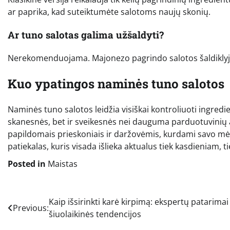
ar paprika, kad suteiktumėte salotoms naujų skonių.
Ar tuno salotas galima užšaldyti?
Nerekomenduojama. Majonezo pagrindo salotos šaldiklyje
Kuo ypatingos naminės tuno salotos
Naminės tuno salotos leidžia visiškai kontroliuoti ingredie
skanesnės, bet ir sveikesnės nei dauguma parduotuvinių
papildomais prieskoniais ir daržovėmis, kurdami savo mėgs
patiekalas, kuris visada išlieka aktualus tiek kasdieniam, t
Posted in
Maistas
Navigacija
Kaip išsirinkti karė kirpimą: ekspertų patarimai 
Previous:
šiuolaikinės tendencijos
tarp