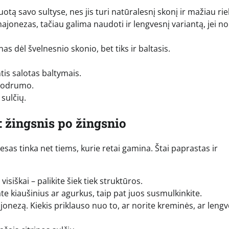
otą savo sultyse, nes jis turi natūralesnį skonį ir mažiau rie
ajonezas, tačiau galima naudoti ir lengvesnį variantą, jei no
 dėl švelnesnio skonio, bet tiks ir baltasis.
tis salotas baltymais.
 sodrumo.
 sulčių.
: žingsnis po žingsnio
esas tinka net tiems, kurie retai gamina. Štai paprastas ir
visiškai – palikite šiek tiek struktūros.
ate kiaušinius ar agurkus, taip pat juos susmulkinkite.
ajonezą. Kiekis priklauso nuo to, ar norite kreminės, ar leng