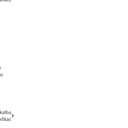
u
as
 kalba
eškas