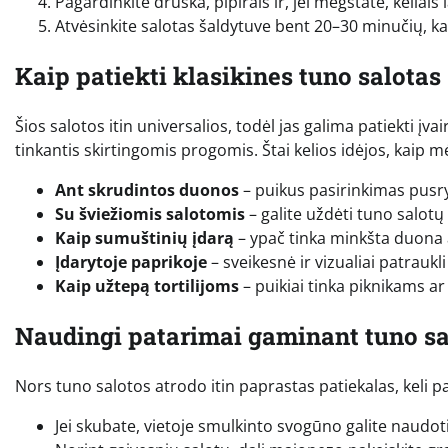
Pagardinkite druska, pipirais ir, jei mėgstate, keliais l
Atvėsinkite salotas šaldytuve bent 20–30 minučių, ka
Kaip patiekti klasikines tuno salotas
Šios salotos itin universalios, todėl jas galima patiekti įvai
tinkantis skirtingomis progomis. Štai kelios idėjos, kaip m
Ant skrudintos duonos
– puikus pasirinkimas pusr
Su šviežiomis salotomis
– galite uždėti tuno salot
Kaip sumuštinių įdarą
– ypač tinka minkšta duona
Įdarytoje paprikoje
– sveikesnė ir vizualiai patraukli
Kaip užtepą tortilijoms
– puikiai tinka piknikams ar
Naudingi patarimai gaminant tuno sa
Nors tuno salotos atrodo itin paprastas patiekalas, keli pat
Jei skubate, vietoje smulkinto svogūno galite naudot