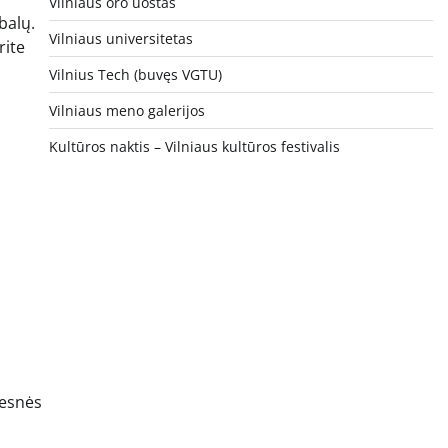
Vilniaus oro uostas
balų.
Vilniaus universitetas
rite
Vilnius Tech (buvęs VGTU)
Vilniaus meno galerijos
Kultūros naktis – Vilniaus kultūros festivalis
vesnės