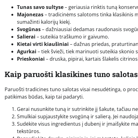
Tunas savo sultyse
– geriausia rinktis tuną konservu
Majonezas
– tradicinėms salotoms tinka klasikinis m
sumažinti kalorijų kiekį.
Svogūnas
– dažniausiai dedamas raudonasis svogūnas
Salierai
– suteikia traškumo ir gaivumo.
Kietai virti kiaušiniai
– dažnas priedas, praturtinan
Agurkai
– tiek švieži, tiek marinuoti suteikia skonio
Prieskoniai
– druska, pipirai, kartais šlakelis citrinos
Kaip paruošti klasikines tuno salotas
Paruošti tradicines tuno salotas visai nesudėtinga, o proc
patikimas būdas, kaip tai padaryti.
Gerai nusunkite tuną ir sutrinkite jį šakute, tačiau ne 
Smulkiai supjaustykite svogūną ir salierą. Jei naudoj
Sudėkite visus ingredientus į dubenį ir įmaišykite m
tekstūros.