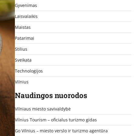
Gyvenimas
Laisvalaikis
Maistas
Patarimai
Stilius
Sveikata
Technologijos
Vilnius
Naudingos nuorodos
Vilniaus miesto savivaldybė
Vilnius Tourism – oficialus turizmo gidas
Go Vilnius – miesto verslo ir turizmo agentūra