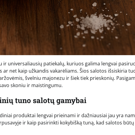
 ir universaliausių patiekalų, kuriuos galima lengvai pasiruo
ar net kaip užkandis vakarėliams. Šios salotos išsiskiria tu
ržovėmis, švelniu majonezu ir šiek tiek prieskonių. Pasigam
 savo skoniu ir maistingumu.
kinių tuno salotų gamybai
diniai produktai lengvai prieinami ir dažniausiai jau yra na
arpusavyje ir kaip pasirinkti kokybišką tuną, kad salotos būtų