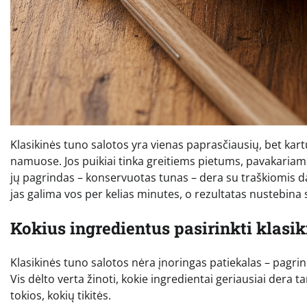
Klasikinės tuno salotos yra vienas paprasčiausių, bet kartu
namuose. Jos puikiai tinka greitiems pietums, pavakariams 
jų pagrindas – konservuotas tunas – dera su traškiomis da
jas galima vos per kelias minutes, o rezultatas nustebina
Kokius ingredientus pasirinkti klasi
Klasikinės tuno salotos nėra įnoringas patiekalas – pagrin
Vis dėlto verta žinoti, kokie ingredientai geriausiai dera t
tokios, kokių tikitės.