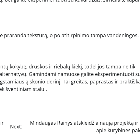
 praranda tekstūrą, o po atitirpinimo tampa vandeningos.
ntų kokybę, druskos ir riebalų kiekį, todėl jos tampa ne tik
 alternatyvų. Gamindami namuose galite eksperimentuoti s
tamiausią skonio derinį. Tai greitas, paprastas ir praktišk
iek šventiniam stalui.
ir
Mindaugas Rainys atskleidžia naują projektą ir
Next:
apie kūrybines pai