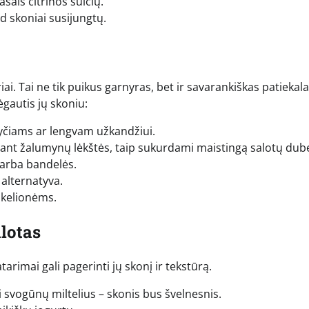
ašais citrinos sulčių.
d skoniai susijungtų.
riai. Tai ne tik puikus garnyras, bet ir savarankiškas patiekala
ėgautis jų skoniu:
yčiams ar lengvam užkandžiui.
ų ant žalumynų lėkštės, taip sukurdami maistingą salotų dub
 arba bandelės.
 alternatyva.
 kelionėms.
lotas
arimai gali pagerinti jų skonį ir tekstūrą.
i svogūnų miltelius – skonis bus švelnesnis.