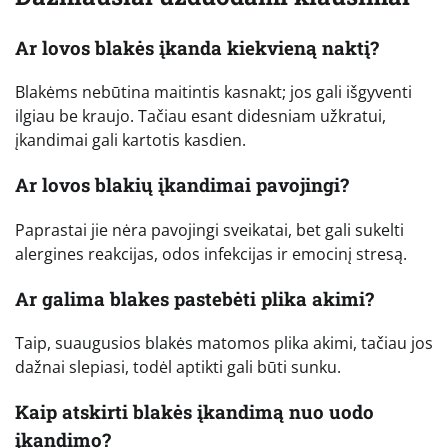
Ar lovos blakės įkanda kiekvieną naktį?
Blakėms nebūtina maitintis kasnakt; jos gali išgyventi
ilgiau be kraujo. Tačiau esant didesniam užkratui,
įkandimai gali kartotis kasdien.
Ar lovos blakių įkandimai pavojingi?
Paprastai jie nėra pavojingi sveikatai, bet gali sukelti
alergines reakcijas, odos infekcijas ir emocinį stresą.
Ar galima blakes pastebėti plika akimi?
Taip, suaugusios blakės matomos plika akimi, tačiau jos
dažnai slepiasi, todėl aptikti gali būti sunku.
Kaip atskirti blakės įkandimą nuo uodo
įkandimo?