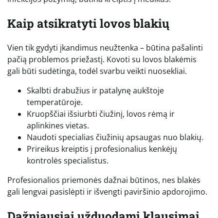
Kaip atsikratyti lovos blakių
Vien tik gydyti įkandimus neužtenka – būtina pašalinti
pačią problemos priežastį. Kovoti su lovos blakėmis
gali būti sudėtinga, todėl svarbu veikti nuosekliai.
Skalbti drabužius ir patalynę aukštoje
temperatūroje.
Kruopščiai išsiurbti čiužinį, lovos rėmą ir
aplinkines vietas.
Naudoti specialias čiužinių apsaugas nuo blakių.
Prireikus kreiptis į profesionalius kenkėjų
kontrolės specialistus.
Profesionalios priemonės dažnai būtinos, nes blakės
gali lengvai pasislėpti ir išvengti paviršinio apdorojimo.
Dažniausiai užduodami klausimai