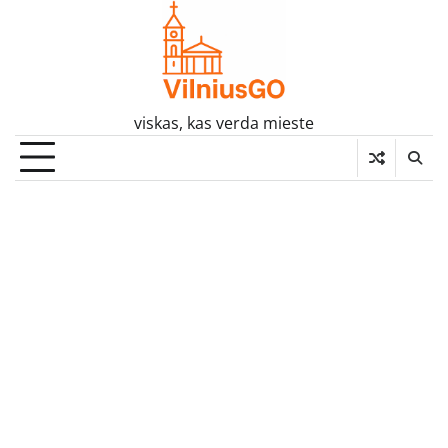
Skip
to
content
viskas, kas verda mieste