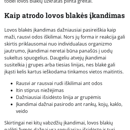
todėl lovos blakių užkratas plinta greitai.
Kaip atrodo lovos blakės įkandimas
Lovos blakės įkandimas dažniausiai pasireiškia kaip
maži, rausvi odos iškilimai. Nors jų forma ir reakcija gali
skirtis priklausomai nuo individualaus organizmo
jautrumo, įkandimai neretai būna panašūs į uodų
sukeltus spuogelius. Daugeliu atvejų įkandimai
susitelkia į grupes arba tiesias linijas, nes blakė gali
įkąsti kelis kartus ieškodama tinkamos vietos maitintis.
Rausvi ar rausvai rudi iškilimai ant odos
Itin stiprus niežėjimas
Dažniausiai išsidėsto linija ar grupėmis
Įkandimai dažnai pasirodo ant rankų, kojų, kaklo,
veido
Skirtingai nei kitų vabzdžių įkandimai, lovos blakių
palikti žymės dažnai yra reguliariau išsidėstę ir turi