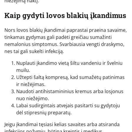
niežėjimą naktį.
Kaip gydyti lovos blakių įkandimus
Nors lovos blakių įkandimai paprastai praeina savaime,
tinkamas gydymas gali padėti greičiau sumažinti
nemalonius simptomus. Svarbiausia vengti draskymo,
nes tai gali sukelti infekciją.
Nuplauti įkandimo vietą šiltu vandeniu ir švelniu
muilu.
Užtepti šaltą kompresą, kad sumažėtų patinimas
ir niežėjimas.
Naudoti antihistamininius kremus arba losjonus
nuo niežėjimo.
Labai sudirgintais atvejais pasitarti su gydytoju
dėl stipresnių preparatų.
Jeigu įkandimai tęsiasi kelias savaites arba atsiranda
infekcijos požymių, būtina kreiptis į medikus.