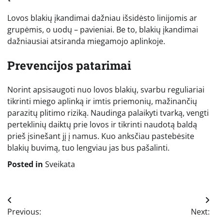
Lovos blakių įkandimai dažniau išsidėsto linijomis ar
grupėmis, o uodų – pavieniai. Be to, blakių įkandimai
dažniausiai atsiranda miegamojo aplinkoje.
Prevencijos patarimai
Norint apsisaugoti nuo lovos blakių, svarbu reguliariai
tikrinti miego aplinką ir imtis priemonių, mažinančių
parazitų plitimo riziką. Naudinga palaikyti tvarką, vengti
perteklinių daiktų prie lovos ir tikrinti naudotą baldą
prieš įsinešant jį į namus. Kuo anksčiau pastebėsite
blakių buvimą, tuo lengviau jas bus pašalinti.
Posted in
Sveikata
Navigacija
Previous:
Next: