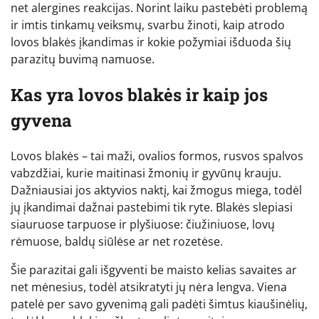
net alergines reakcijas. Norint laiku pastebėti problemą
ir imtis tinkamų veiksmų, svarbu žinoti, kaip atrodo
lovos blakės įkandimas ir kokie požymiai išduoda šių
parazitų buvimą namuose.
Kas yra lovos blakės ir kaip jos
gyvena
Lovos blakės – tai maži, ovalios formos, rusvos spalvos
vabzdžiai, kurie maitinasi žmonių ir gyvūnų krauju.
Dažniausiai jos aktyvios naktį, kai žmogus miega, todėl
jų įkandimai dažnai pastebimi tik ryte. Blakės slepiasi
siauruose tarpuose ir plyšiuose: čiužiniuose, lovų
rėmuose, baldų siūlėse ar net rozetėse.
Šie parazitai gali išgyventi be maisto kelias savaites ar
net mėnesius, todėl atsikratyti jų nėra lengva. Viena
patelė per savo gyvenimą gali padėti šimtus kiaušinėlių,