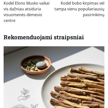
tarp
Kodėl Elono Musko vaikai
Kodėl bobo kirpimas vėl
įrašų
vis dažniau atsiduria
tampa vienu populiariausių
visuomenės dėmesio
pasirinkimų
centre
Rekomenduojami straipsniai