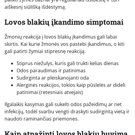
aiškesnį siūlišką išdėstymą.
Lovos blakių įkandimo simptomai
Žmonių reakcija į lovos blakių įkandimus gali labai
skirtis. Kai kurie žmonės vos pastebi įkandimus, o kiti
gali patirti žymiai stipresnę reakciją.
Stiprus niežulys, kuris gali trukti kelias dienas
Odos paraudimas ir patinimas
Sudirginta ar pleiskanojanti oda
Alerginės reakcijos, tokios kaip pūslelės ar dideli
patinimai (retesniais atvejais)
Ilgalaikis kasymas gali sukelti odos pažeidimų ar net
infekcijų, todėl svarbu vengti draskyti sudirgintą vietą ir
naudoti raminančias priemones.
Kaip atpažinti lovos blakių buvimą