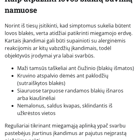
namuose
Norint iš tiesų įsitikinti, kad simptomus sukelia būtent
lovos blakės, verta atidžiai patikrinti miegamojo erdvę.
Kartais įkandimai gali būti supainioti su alerginėmis
reakcijomis ar kitų vabzdžių įkandimais, todėl
objektyvūs įrodymai yra labai svarbūs.
Maži tamsūs taškeliai ant čiužinio (blakių išmatos)
Kruvino atspalvio dėmės ant paklodžių
(sutraiškytos blakės)
Siauruose tarpuose randamos blakių išnaros
arba kiaušinėliai
Nemalonus, saldus kvapas, sklindantis iš
užkrėstos vietos
Reguliariai tikrinant miegamąją aplinką ypač svarbu
pastebėjus įtartinus įkandimus ar pajutus neįprastą