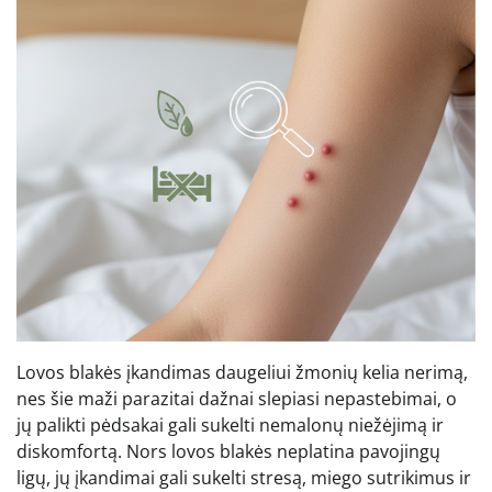
Lovos blakės įkandimas daugeliui žmonių kelia nerimą,
nes šie maži parazitai dažnai slepiasi nepastebimai, o
jų palikti pėdsakai gali sukelti nemalonų niežėjimą ir
diskomfortą. Nors lovos blakės neplatina pavojingų
ligų, jų įkandimai gali sukelti stresą, miego sutrikimus ir