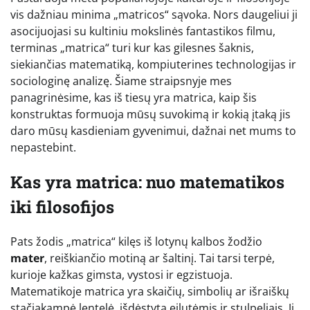
vis dažniau minima „matricos“ sąvoka. Nors daugeliui ji
asocijuojasi su kultiniu mokslinės fantastikos filmu,
terminas „matrica“ turi kur kas gilesnes šaknis,
siekiančias matematiką, kompiuterines technologijas ir
sociologinę analizę. Šiame straipsnyje mes
panagrinėsime, kas iš tiesų yra matrica, kaip šis
konstruktas formuoja mūsų suvokimą ir kokią įtaką jis
daro mūsų kasdieniam gyvenimui, dažnai net mums to
nepastebint.
Kas yra matrica: nuo matematikos
iki filosofijos
Pats žodis „matrica“ kilęs iš lotynų kalbos žodžio
mater
, reiškiančio motiną ar šaltinį. Tai tarsi terpė,
kurioje kažkas gimsta, vystosi ir egzistuoja.
Matematikoje matrica yra skaičių, simbolių ar išraiškų
stačiakampė lentelė, išdėstyta eilutėmis ir stulpeliais. Ji