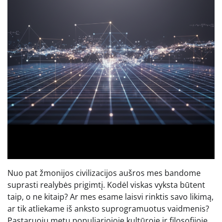
Nuo pat žmonijos civilizacijos aušros mes bandome
suprasti realybės prigimtį. Kodėl viskas vyksta būtent
taip, o ne kitaip? Ar mes esame laisvi rinktis savo likimą,
ar tik atliekame iš anksto suprogramuotus vaidmenis?
Pastaruoju metu populiariojoje kultūroje ir filosofijoje