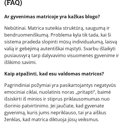
(FAQ)
Ar gyvenimas matricoje yra kažkas blogo?
Nebūtinai. Matrica suteikia struktūrą, saugumą ir
bendruomeniškumą. Problema kyla tik tada, kai ši
sistema pradeda slopinti mūsų individualumą, laisvą
valią ir gebėjimą autentiškai mąstyti. Svarbu išlaikyti
pusiausvyrą tarp dalyvavimo visuomenės gyvenime ir
išlikimo savimi.
Kaip atpažinti, kad esu valdomas matricos?
Pagrindiniai požymiai yra pasikartojantys negatyvūs
emociniai ciklai, nuolatinis noras „pritapti“, baimė
išsiskirti iš minios ir stiprus priklausomumas nuo
išorinio patvirtinimo. Jei jaučiate, kad gyvenate
gyvenimą, kuris jums nepriklauso, tai yra aiškus
ženklas, kad matrica diktuoja jūsų veiksmus.