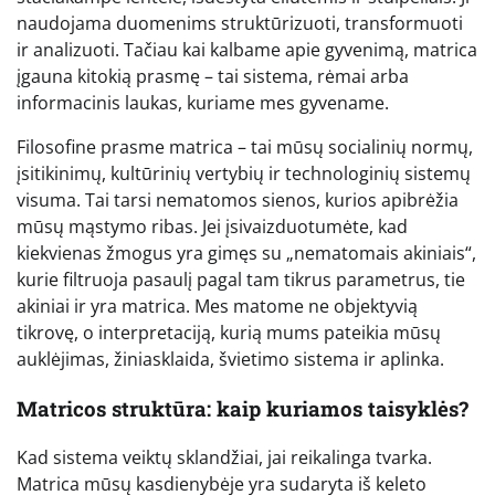
naudojama duomenims struktūrizuoti, transformuoti
ir analizuoti. Tačiau kai kalbame apie gyvenimą, matrica
įgauna kitokią prasmę – tai sistema, rėmai arba
informacinis laukas, kuriame mes gyvename.
Filosofine prasme matrica – tai mūsų socialinių normų,
įsitikinimų, kultūrinių vertybių ir technologinių sistemų
visuma. Tai tarsi nematomos sienos, kurios apibrėžia
mūsų mąstymo ribas. Jei įsivaizduotumėte, kad
kiekvienas žmogus yra gimęs su „nematomais akiniais“,
kurie filtruoja pasaulį pagal tam tikrus parametrus, tie
akiniai ir yra matrica. Mes matome ne objektyvią
tikrovę, o interpretaciją, kurią mums pateikia mūsų
auklėjimas, žiniasklaida, švietimo sistema ir aplinka.
Matricos struktūra: kaip kuriamos taisyklės?
Kad sistema veiktų sklandžiai, jai reikalinga tvarka.
Matrica mūsų kasdienybėje yra sudaryta iš keleto