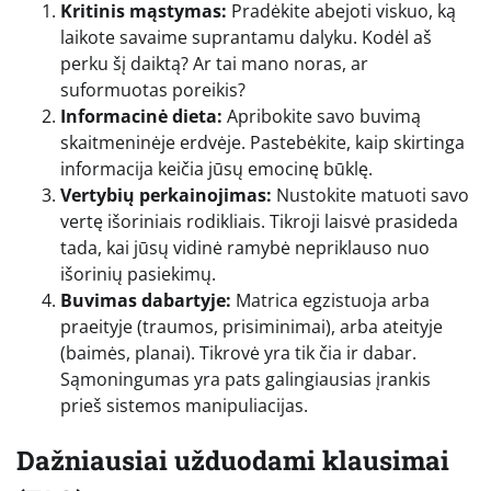
Kritinis mąstymas:
Pradėkite abejoti viskuo, ką
laikote savaime suprantamu dalyku. Kodėl aš
perku šį daiktą? Ar tai mano noras, ar
suformuotas poreikis?
Informacinė dieta:
Apribokite savo buvimą
skaitmeninėje erdvėje. Pastebėkite, kaip skirtinga
informacija keičia jūsų emocinę būklę.
Vertybių perkainojimas:
Nustokite matuoti savo
vertę išoriniais rodikliais. Tikroji laisvė prasideda
tada, kai jūsų vidinė ramybė nepriklauso nuo
išorinių pasiekimų.
Buvimas dabartyje:
Matrica egzistuoja arba
praeityje (traumos, prisiminimai), arba ateityje
(baimės, planai). Tikrovė yra tik čia ir dabar.
Sąmoningumas yra pats galingiausias įrankis
prieš sistemos manipuliacijas.
Dažniausiai užduodami klausimai