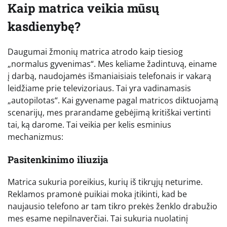
Kaip matrica veikia mūsų
kasdienybę?
Daugumai žmonių matrica atrodo kaip tiesiog
„normalus gyvenimas“. Mes keliame žadintuvą, einame
į darbą, naudojamės išmaniaisiais telefonais ir vakarą
leidžiame prie televizoriaus. Tai yra vadinamasis
„autopilotas“. Kai gyvename pagal matricos diktuojamą
scenarijų, mes prarandame gebėjimą kritiškai vertinti
tai, ką darome. Tai veikia per kelis esminius
mechanizmus:
Pasitenkinimo iliuzija
Matrica sukuria poreikius, kurių iš tikrųjų neturime.
Reklamos pramonė puikiai moka įtikinti, kad be
naujausio telefono ar tam tikro prekės ženklo drabužio
mes esame nepilnaverčiai. Tai sukuria nuolatinį