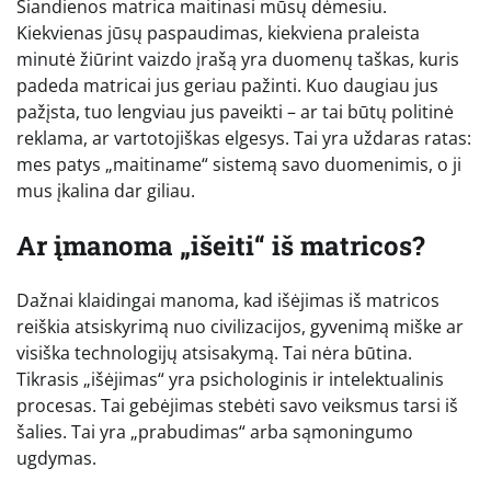
Šiandienos matrica maitinasi mūsų dėmesiu.
Kiekvienas jūsų paspaudimas, kiekviena praleista
minutė žiūrint vaizdo įrašą yra duomenų taškas, kuris
padeda matricai jus geriau pažinti. Kuo daugiau jus
pažįsta, tuo lengviau jus paveikti – ar tai būtų politinė
reklama, ar vartotojiškas elgesys. Tai yra uždaras ratas:
mes patys „maitiname“ sistemą savo duomenimis, o ji
mus įkalina dar giliau.
Ar įmanoma „išeiti“ iš matricos?
Dažnai klaidingai manoma, kad išėjimas iš matricos
reiškia atsiskyrimą nuo civilizacijos, gyvenimą miške ar
visiška technologijų atsisakymą. Tai nėra būtina.
Tikrasis „išėjimas“ yra psichologinis ir intelektualinis
procesas. Tai gebėjimas stebėti savo veiksmus tarsi iš
šalies. Tai yra „prabudimas“ arba sąmoningumo
ugdymas.