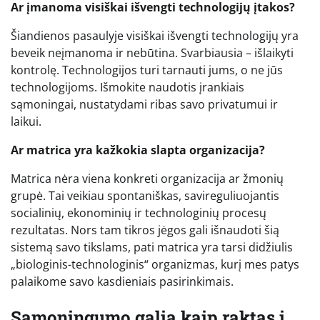
Ar įmanoma visiškai išvengti technologijų įtakos?
Šiandienos pasaulyje visiškai išvengti technologijų yra
beveik neįmanoma ir nebūtina. Svarbiausia – išlaikyti
kontrolę. Technologijos turi tarnauti jums, o ne jūs
technologijoms. Išmokite naudotis įrankiais
sąmoningai, nustatydami ribas savo privatumui ir
laikui.
Ar matrica yra kažkokia slapta organizacija?
Matrica nėra viena konkreti organizacija ar žmonių
grupė. Tai veikiau spontaniškas, savireguliuojantis
socialinių, ekonominių ir technologinių procesų
rezultatas. Nors tam tikros jėgos gali išnaudoti šią
sistemą savo tikslams, pati matrica yra tarsi didžiulis
„biologinis-technologinis“ organizmas, kurį mes patys
palaikome savo kasdieniais pasirinkimais.
Sąmoningumo galia kaip raktas į