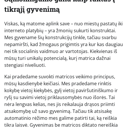
tikrąjį gyvenimą
Viskas, ką matome aplink save – nuo miestų pastatų iki
interneto platybių – yra žmonių sukurti konstruktai.
Mes gyvename šių konstrukcijų tinkle, tačiau svarbu
nepamiršti, kad žmogaus prigimtis yra kur kas daugiau
nei tik socialinis vaidmuo ar vartotojas. Kiekvienas iš
mūsų turi unikalų potencialą, kurį matrica dažnai
stengiasi niveliuoti.
Kai pradedame suvokti matricos veikimo principus,
mūsų kasdienybė keičiasi. Mes pradedame rinktis
kokybę vietoj kiekybės, gylį vietoj paviršutiniškumo ir
ryšį su savimi vietoj priklausomybės nuo išorės. Tai
nėra lengvas kelias, nes jis reikalauja drąsos priimti
atsakomybę už savo gyvenimą. Tačiau tik atsisakę
automatinio rėžimo mes galime patirti tai, ką reiškia
tikra laisvė. Gyvenimas be matricos diktato nereiškia