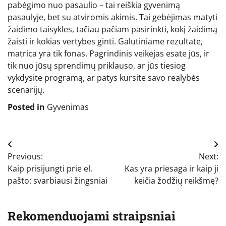
pabėgimo nuo pasaulio – tai reiškia gyvenimą
pasaulyje, bet su atviromis akimis. Tai gebėjimas matyti
žaidimo taisykles, tačiau pačiam pasirinkti, kokį žaidimą
žaisti ir kokias vertybes ginti. Galutiniame rezultate,
matrica yra tik fonas. Pagrindinis veikėjas esate jūs, ir
tik nuo jūsų sprendimų priklauso, ar jūs tiesiog
vykdysite programą, ar patys kursite savo realybės
scenarijų.
Posted in
Gyvenimas
Navigacija
Previous:
Next:
tarp
Kaip prisijungti prie el.
Kas yra priesaga ir kaip ji
įrašų
pašto: svarbiausi žingsniai
keičia žodžių reikšmę?
Rekomenduojami straipsniai