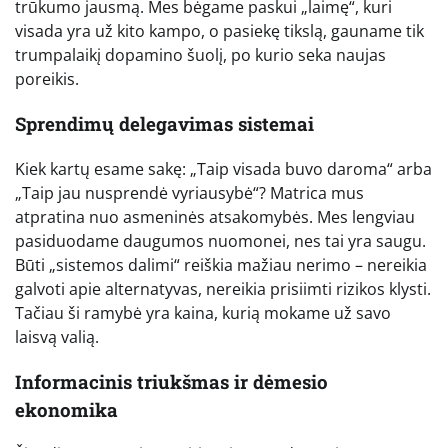
trūkumo jausmą. Mes bėgame paskui „laimę“, kuri
visada yra už kito kampo, o pasiekę tikslą, gauname tik
trumpalaikį dopamino šuolį, po kurio seka naujas
poreikis.
Sprendimų delegavimas sistemai
Kiek kartų esame sakę: „Taip visada buvo daroma“ arba
„Taip jau nusprendė vyriausybė“? Matrica mus
atpratina nuo asmeninės atsakomybės. Mes lengviau
pasiduodame daugumos nuomonei, nes tai yra saugu.
Būti „sistemos dalimi“ reiškia mažiau nerimo – nereikia
galvoti apie alternatyvas, nereikia prisiimti rizikos klysti.
Tačiau ši ramybė yra kaina, kurią mokame už savo
laisvą valią.
Informacinis triukšmas ir dėmesio
ekonomika