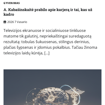
GYVENIMAS
A. Kabašinskaitė prabilo apie karjerą ir tai, kas už
kadro
2026 7 Vasario
Televizijos ekranuose ir socialiniuose tinkluose
matome tik galutinį, nepriekaištingai suredaguotą
rezultatą: tobulas šukuosenas, stilingus derinius,
plačias šypsenas ir įdomius pokalbius. Tačiau žinoma
televizijos laidų kūrėja, […]