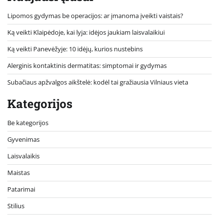
Lipomos gydymas be operacijos: ar įmanoma įveikti vaistais?
Ką veikti Klaipėdoje, kai lyja: idėjos jaukiam laisvalaikiui
Ką veikti Panevėžyje: 10 idėjų, kurios nustebins
Alerginis kontaktinis dermatitas: simptomai ir gydymas
Subačiaus apžvalgos aikštelė: kodėl tai gražiausia Vilniaus vieta
Kategorijos
Be kategorijos
Gyvenimas
Laisvalaikis
Maistas
Patarimai
Stilius