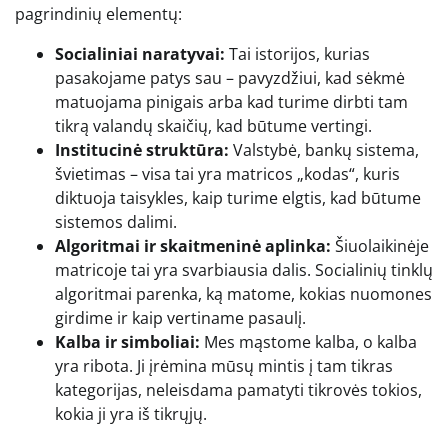
pagrindinių elementų:
Socialiniai naratyvai:
Tai istorijos, kurias
pasakojame patys sau – pavyzdžiui, kad sėkmė
matuojama pinigais arba kad turime dirbti tam
tikrą valandų skaičių, kad būtume vertingi.
Institucinė struktūra:
Valstybė, bankų sistema,
švietimas – visa tai yra matricos „kodas“, kuris
diktuoja taisykles, kaip turime elgtis, kad būtume
sistemos dalimi.
Algoritmai ir skaitmeninė aplinka:
Šiuolaikinėje
matricoje tai yra svarbiausia dalis. Socialinių tinklų
algoritmai parenka, ką matome, kokias nuomones
girdime ir kaip vertiname pasaulį.
Kalba ir simboliai:
Mes mąstome kalba, o kalba
yra ribota. Ji įrėmina mūsų mintis į tam tikras
kategorijas, neleisdama pamatyti tikrovės tokios,
kokia ji yra iš tikrųjų.