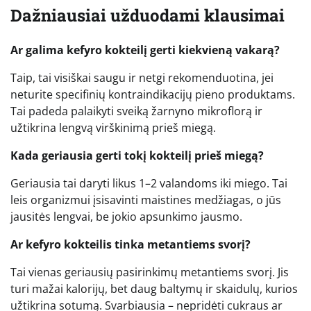
Dažniausiai užduodami klausimai
Ar galima kefyro kokteilį gerti kiekvieną vakarą?
Taip, tai visiškai saugu ir netgi rekomenduotina, jei
neturite specifinių kontraindikacijų pieno produktams.
Tai padeda palaikyti sveiką žarnyno mikroflorą ir
užtikrina lengvą virškinimą prieš miegą.
Kada geriausia gerti tokį kokteilį prieš miegą?
Geriausia tai daryti likus 1–2 valandoms iki miego. Tai
leis organizmui įsisavinti maistines medžiagas, o jūs
jausitės lengvai, be jokio apsunkimo jausmo.
Ar kefyro kokteilis tinka metantiems svorį?
Tai vienas geriausių pasirinkimų metantiems svorį. Jis
turi mažai kalorijų, bet daug baltymų ir skaidulų, kurios
užtikrina sotumą. Svarbiausia – nepridėti cukraus ar