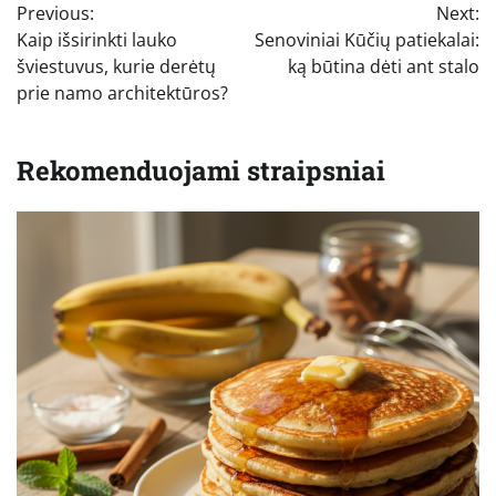
Previous:
Next:
tarp
Kaip išsirinkti lauko
Senoviniai Kūčių patiekalai:
įrašų
šviestuvus, kurie derėtų
ką būtina dėti ant stalo
prie namo architektūros?
Rekomenduojami straipsniai