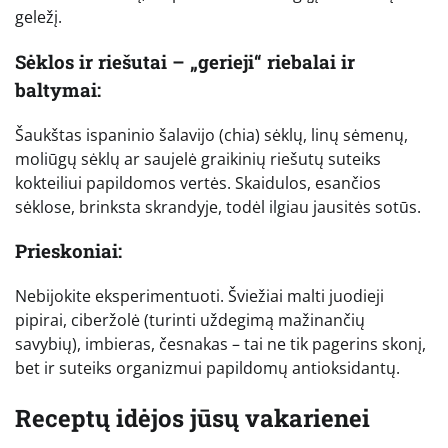
geležį.
Sėklos ir riešutai – „gerieji“ riebalai ir
baltymai:
Šaukštas ispaninio šalavijo (chia) sėklų, linų sėmenų,
moliūgų sėklų ar saujelė graikinių riešutų suteiks
kokteiliui papildomos vertės. Skaidulos, esančios
sėklose, brinksta skrandyje, todėl ilgiau jausitės sotūs.
Prieskoniai:
Nebijokite eksperimentuoti. Šviežiai malti juodieji
pipirai, ciberžolė (turinti uždegimą mažinančių
savybių), imbieras, česnakas – tai ne tik pagerins skonį,
bet ir suteiks organizmui papildomų antioksidantų.
Receptų idėjos jūsų vakarienei