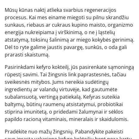
Mūsų kūnas naktį atlieka svarbius regeneracijos
procesus. Kai mes einame miegoti su pilnu skrandžiu
sunkaus, riebaus ar cukraus kupino maisto, organizmo
energija nukreipiama į virškinimą, o ne į ląstelių
atstatymą, toksinų šalinimą ar miego kokybės gerinimą.
Dėl to ryte galime jaustis pavargę, sunkūs, o oda gali
prarasti skaistumą.
Pasirinkdami kefyro kokteilį, jūs pasirenkate sąmoningą
rūpestį savimi. Tai žingsnis link paprastesnės, tačiau
sveikesnės mitybos. Jums nereikia sudėtingų
ingredientų ar valandų virtuvėje, kad gautumėte
subalansuotą, vertingą patiekalą. Kefyras suteikia
baltymų, būtinų raumenų atsistatymui, probiotikai
stiprina imunitetą, o pridedami žalumynai ir sėklos
papildo racioną vitaminais, mineralais ir skaidulomis.
Pradėkite nuo mažų žingsnių. Pabandykite pakeisti
savo įprastą vakarienę kefyro kokteiliu bent porą kartų