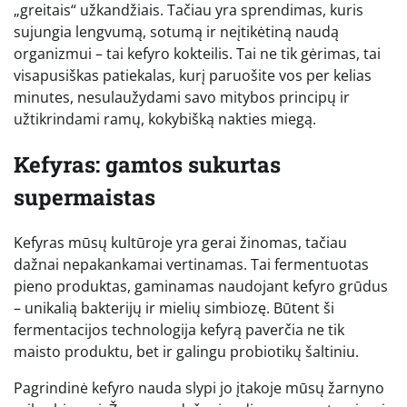
„greitais“ užkandžiais. Tačiau yra sprendimas, kuris
sujungia lengvumą, sotumą ir neįtikėtiną naudą
organizmui – tai kefyro kokteilis. Tai ne tik gėrimas, tai
visapusiškas patiekalas, kurį paruošite vos per kelias
minutes, nesulaužydami savo mitybos principų ir
užtikrindami ramų, kokybišką nakties miegą.
Kefyras: gamtos sukurtas
supermaistas
Kefyras mūsų kultūroje yra gerai žinomas, tačiau
dažnai nepakankamai vertinamas. Tai fermentuotas
pieno produktas, gaminamas naudojant kefyro grūdus
– unikalią bakterijų ir mielių simbiozę. Būtent ši
fermentacijos technologija kefyrą paverčia ne tik
maisto produktu, bet ir galingu probiotikų šaltiniu.
Pagrindinė kefyro nauda slypi jo įtakoje mūsų žarnyno