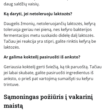
daug saldžių vaisių.
Ką daryti, jei netoleruoju laktozės?
Daugelis žmonių, netoleruojančių laktozės, kefyrą
toleruoja geriau nei pieną, nes kefyro bakterijos
fermentacijos metu suskaido didelę dalį laktozės.
Tačiau jei reakcija yra stipri, galite rinktis kefyrą be
laktozės.
Ar galima kokteilį pasiruošti iš anksto?
Geriausia kokteilį gerti šviežią, ką tik paruoštą. Tačiau
jei labai skubate, galite pasiruošti ingredientus iš
anksto, o prieš pat vartojimą sumaišyti su kefyru
trintuve.
Sąmoningas požiūris į vakarinį
maistą