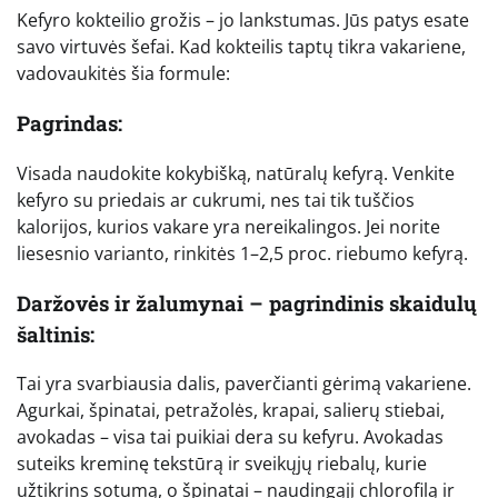
Kefyro kokteilio grožis – jo lankstumas. Jūs patys esate
savo virtuvės šefai. Kad kokteilis taptų tikra vakariene,
vadovaukitės šia formule:
Pagrindas:
Visada naudokite kokybišką, natūralų kefyrą. Venkite
kefyro su priedais ar cukrumi, nes tai tik tuščios
kalorijos, kurios vakare yra nereikalingos. Jei norite
liesesnio varianto, rinkitės 1–2,5 proc. riebumo kefyrą.
Daržovės ir žalumynai – pagrindinis skaidulų
šaltinis:
Tai yra svarbiausia dalis, paverčianti gėrimą vakariene.
Agurkai, špinatai, petražolės, krapai, salierų stiebai,
avokadas – visa tai puikiai dera su kefyru. Avokadas
suteiks kreminę tekstūrą ir sveikųjų riebalų, kurie
užtikrins sotumą, o špinatai – naudingąjį chlorofilą ir