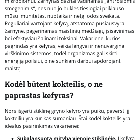
mikrobiomui. Žarnynas dažnai vadinamas „antrosiomis
smegenimis“, nes nuo jo būklės tiesiogiai priklauso
mūsų imunitetas, nuotaika ir netgi odos sveikata.
Reguliariai vartojant kefyrą, atstatoma pusiausvyra
žarnyne, pagerinamas maistinių medžiagų įsisavinimas
bei efektyviau šalinami toksinai. Vakarienė, kurios
pagrindas yra kefyras, veikia lengvai ir nenuvargina
virškinimo sistemos, todėl organizmas gali skirti
energiją poilsiui, o ne sunkiam darbui apdorojant
maistą.
Kodėl būtent kokteilis, o ne
paprastas kefyras?
Nors išgerti stiklinę gryno kefyro yra puiku, paversti jį
kokteiliu yra kur kas sumaniau. Štai kodėl kokteilis yra
idealus pasirinkimas vakarienei:
Subalansuota mityba vienoje stiklinėje.
Į kefyrą