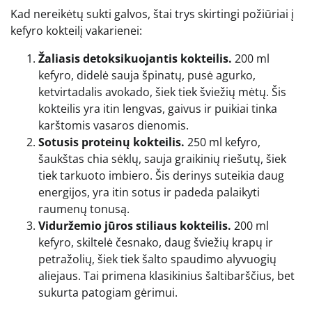
Kad nereikėtų sukti galvos, štai trys skirtingi požiūriai į
kefyro kokteilį vakarienei:
Žaliasis detoksikuojantis kokteilis.
200 ml
kefyro, didelė sauja špinatų, pusė agurko,
ketvirtadalis avokado, šiek tiek šviežių mėtų. Šis
kokteilis yra itin lengvas, gaivus ir puikiai tinka
karštomis vasaros dienomis.
Sotusis proteinų kokteilis.
250 ml kefyro,
šaukštas chia sėklų, sauja graikinių riešutų, šiek
tiek tarkuoto imbiero. Šis derinys suteikia daug
energijos, yra itin sotus ir padeda palaikyti
raumenų tonusą.
Viduržemio jūros stiliaus kokteilis.
200 ml
kefyro, skiltelė česnako, daug šviežių krapų ir
petražolių, šiek tiek šalto spaudimo alyvuogių
aliejaus. Tai primena klasikinius šaltibarščius, bet
sukurta patogiam gėrimui.