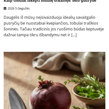
Kaip tobulai iškepti šoninę orkaitėje: šefo gudrybė
2026 5 Gegužės
Daugelis iš mūsų neįsivaizduoja idealių savaitgalio
pusryčių be nuostabiai kvepiančios, tobulai traškios
šoninės. Tačiau tradicinis jos ruošimo būdas keptuvėje
dažnai tampa tikru išbandymu net ir […]