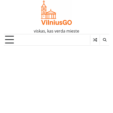
Skip
to
content
viskas, kas verda mieste