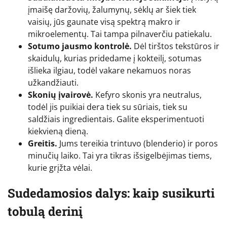
įmaišę daržovių, žalumynų, sėklų ar šiek tiek
vaisių, jūs gaunate visą spektrą makro ir
mikroelementų. Tai tampa pilnaverčiu patiekalu.
Sotumo jausmo kontrolė.
Dėl tirštos tekstūros ir
skaidulų, kurias pridedame į kokteilį, sotumas
išlieka ilgiau, todėl vakare nekamuos noras
užkandžiauti.
Skonių įvairovė.
Kefyro skonis yra neutralus,
todėl jis puikiai dera tiek su sūriais, tiek su
saldžiais ingredientais. Galite eksperimentuoti
kiekvieną dieną.
Greitis.
Jums tereikia trintuvo (blenderio) ir poros
minučių laiko. Tai yra tikras išsigelbėjimas tiems,
kurie grįžta vėlai.
Sudedamosios dalys: kaip susikurti
tobulą derinį