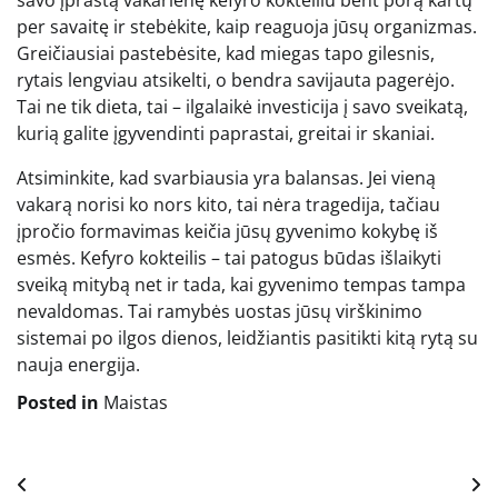
per savaitę ir stebėkite, kaip reaguoja jūsų organizmas.
Greičiausiai pastebėsite, kad miegas tapo gilesnis,
rytais lengviau atsikelti, o bendra savijauta pagerėjo.
Tai ne tik dieta, tai – ilgalaikė investicija į savo sveikatą,
kurią galite įgyvendinti paprastai, greitai ir skaniai.
Atsiminkite, kad svarbiausia yra balansas. Jei vieną
vakarą norisi ko nors kito, tai nėra tragedija, tačiau
įpročio formavimas keičia jūsų gyvenimo kokybę iš
esmės. Kefyro kokteilis – tai patogus būdas išlaikyti
sveiką mitybą net ir tada, kai gyvenimo tempas tampa
nevaldomas. Tai ramybės uostas jūsų virškinimo
sistemai po ilgos dienos, leidžiantis pasitikti kitą rytą su
nauja energija.
Posted in
Maistas
Navigacija