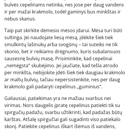
bulvės cepelinams netinka, nes jose per daug vandens
ir per mažai krakmolo, todėl gaminys bus minkštas ir
nebus skanus.
Taip pat skirkite dėmesio mėsos įdarui. Mėsa turi būti
sultinga. Jei naudojate liesą mėsą, įdėkite šiek tiek
smulkintų lašinukų arba svogūnų – tai suteiks ne tik
skonio, bet ir reikiamo drėgnumo, kuris subalansuos
sausesnę bulvių masę. Prisiminkite, kad cepelinai
„nemėgsta“ skubėjimo. Jei jaučiate, kad tešla atrodo
per minkšta, nebijokite įdėti šiek tiek daugiau krakmolo
ar maltų bulvių, tačiau nepersistenkite, nes per daug
krakmolo gali padaryti cepelinus „guminius“.
Galiausiai, patiekimas yra ne mažiau svarbus nei
virimas. Nors daugelis įpratę cepelinus patiekti tik su
spirgučių padažu, svarbu užtikrinti, kad padažas būtų
karštas. Atšalę spirgučiai gali sugadinti viso patiekalo
skonį. Patiekite cepelinus iškart išėmus iš vandens,