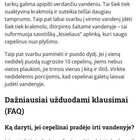
tarkių galima apipilti verdančiu vandeniu. Tai šiek tiek
suaktyvina krakmolą ir suteikia tešlai daugiau
tamprumo. Taip pat labai svarbu į virimo vandenį įdėti
šiek tiek krakmolo, ištirpinto šaltame vandenyje – tai
suformuoja savotišką „kisieliaus“ aplinką, kuri saugo
cepelinus nuo plyšimo.
Taip pat svarbu paminėti ir puodo dydį. Jei į vieną
nedidelį puodą sugrūsite 10 cepelinų, jiems nebus
vietos plaukioti, jie trinsis vienas į kitą ir ištiš. Virkite
nedidelėmis porcijomis, kad cepelinai galėtų laisvai
judėti vandenyje.
Dažniausiai užduodami klausimai
(FAQ)
Ką daryti, jei cepelinai pradėjo irti vandenyje?