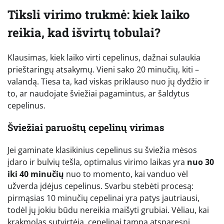
Tiksli virimo trukmė: kiek laiko
reikia, kad išvirtų tobulai?
Klausimas, kiek laiko virti cepelinus, dažnai sulaukia
prieštaringų atsakymų. Vieni sako 20 minučių, kiti –
valandą. Tiesa ta, kad viskas priklauso nuo jų dydžio ir
to, ar naudojate šviežiai pagamintus, ar šaldytus
cepelinus.
Šviežiai paruoštų cepelinų virimas
Jei gaminate klasikinius cepelinus su šviežia mėsos
įdaro ir bulvių tešla, optimalus virimo laikas yra
nuo 30
iki 40 minučių
nuo to momento, kai vanduo vėl
užverda įdėjus cepelinus. Svarbu stebėti procesą:
pirmąsias 10 minučių cepelinai yra patys jautriausi,
todėl jų jokiu būdu nereikia maišyti grubiai. Vėliau, kai
krakmolas sutvirtėja, cepelinai tampa atsparesni.