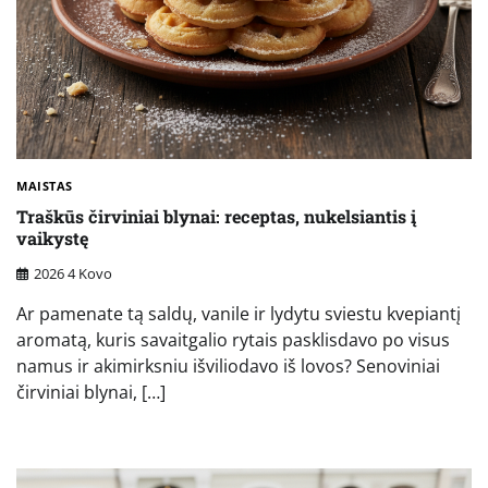
MAISTAS
Traškūs čirviniai blynai: receptas, nukelsiantis į
vaikystę
2026 4 Kovo
Ar pamenate tą saldų, vanile ir lydytu sviestu kvepiantį
aromatą, kuris savaitgalio rytais pasklisdavo po visus
namus ir akimirksniu išviliodavo iš lovos? Senoviniai
čirviniai blynai, […]