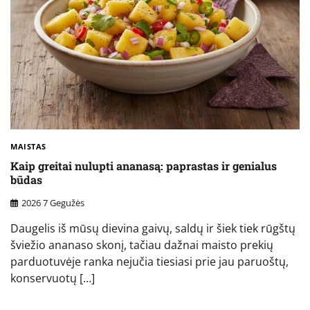
MAISTAS
Kaip greitai nulupti ananasą: paprastas ir genialus
būdas
2026 7 Gegužės
Daugelis iš mūsų dievina gaivų, saldų ir šiek tiek rūgštų
šviežio ananaso skonį, tačiau dažnai maisto prekių
parduotuvėje ranka nejučia tiesiasi prie jau paruoštų,
konservuotų […]