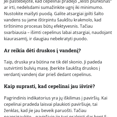
Jei pastebėjote, kad cepelinai pradėjo „leisti plunksnas“
ar irti, nedelsdami sumažinkite ugnį iki minimumo.
Nustokite maišyti puodą. Galite atsargiai įpilti šalto
vandens su jame ištirpintu šaukštu krakmolo, kad
tirštinimo procesas būtų efektyvesnis. Tačiau
svarbiausia – išimti cepelinus labai atsargiai, naudojant
kiaurasamtį, ir daugiau nebekratyti puodo.
Ar reikia dėti druskos į vandenį?
Taip, druska yra būtina ne tik dėl skonio. Ji padeda
sutvirtinti bulvių masę. Įberkite šaukštą druskos į
verdantį vandenį dar prieš dedant cepelinus.
Kaip suprasti, kad cepelinai jau išvirė?
Pagrindinis indikatorius yra jų iškilimas į paviršių. Kai
cepelinai pradeda laisvai plaukioti paviršiuje, tai
ženklas, kad jie jau beveik paruošti. Tačiau
neapsigaukite – paviršiuje jie turi praleisti dar bent 5–