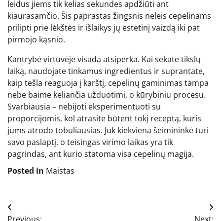
leidus jiems tik kelias sekundes apdžiūti ant
kiaurasamčio. Šis paprastas žingsnis neleis cepelinams
prilipti prie lėkštės ir išlaikys jų estetinį vaizdą iki pat
pirmojo kąsnio.
Kantrybė virtuvėje visada atsiperka. Kai sekate tikslų
laiką, naudojate tinkamus ingredientus ir suprantate,
kaip tešla reaguoja į karštį, cepelinų gaminimas tampa
nebe baime keliančia užduotimi, o kūrybiniu procesu.
Svarbiausia – nebijoti eksperimentuoti su
proporcijomis, kol atrasite būtent tokį receptą, kuris
jums atrodo tobuliausias. Juk kiekviena šeimininkė turi
savo paslaptį, o teisingas virimo laikas yra tik
pagrindas, ant kurio statoma visa cepelinų magija.
Posted in
Maistas
Navigacija
Previous:
Next: