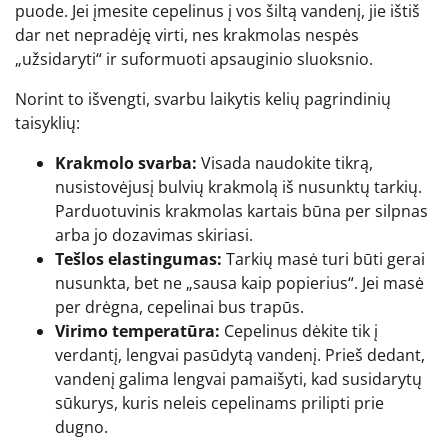
puode. Jei įmesite cepelinus į vos šiltą vandenį, jie ištiš
dar net nepradėję virti, nes krakmolas nespės
„užsidaryti“ ir suformuoti apsauginio sluoksnio.
Norint to išvengti, svarbu laikytis kelių pagrindinių
taisyklių:
Krakmolo svarba:
Visada naudokite tikrą,
nusistovėjusį bulvių krakmolą iš nusunktų tarkių.
Parduotuvinis krakmolas kartais būna per silpnas
arba jo dozavimas skiriasi.
Tešlos elastingumas:
Tarkių masė turi būti gerai
nusunkta, bet ne „sausa kaip popierius“. Jei masė
per drėgna, cepelinai bus trapūs.
Virimo temperatūra:
Cepelinus dėkite tik į
verdantį, lengvai pasūdytą vandenį. Prieš dedant,
vandenį galima lengvai pamaišyti, kad susidarytų
sūkurys, kuris neleis cepelinams prilipti prie
dugno.