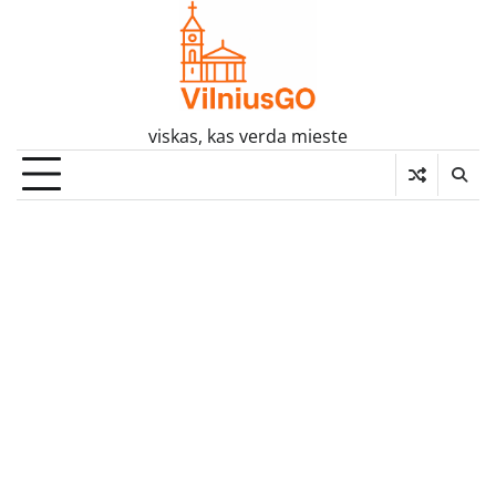
Skip
to
content
viskas, kas verda mieste