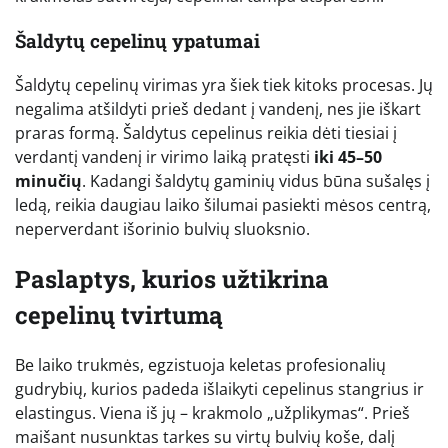
Šaldytų cepelinų ypatumai
Šaldytų cepelinų virimas yra šiek tiek kitoks procesas. Jų
negalima atšildyti prieš dedant į vandenį, nes jie iškart
praras formą. Šaldytus cepelinus reikia dėti tiesiai į
verdantį vandenį ir virimo laiką pratęsti
iki 45–50
minučių
. Kadangi šaldytų gaminių vidus būna sušalęs į
ledą, reikia daugiau laiko šilumai pasiekti mėsos centrą,
neperverdant išorinio bulvių sluoksnio.
Paslaptys, kurios užtikrina
cepelinų tvirtumą
Be laiko trukmės, egzistuoja keletas profesionalių
gudrybių, kurios padeda išlaikyti cepelinus stangrius ir
elastingus. Viena iš jų – krakmolo „užplikymas“. Prieš
maišant nusunktas tarkes su virtų bulvių koše, dalį