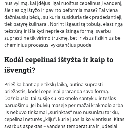
nusivylimą, kai įdėjus ilgai ruoštus cepelinus į vandenį,
šie tiesiog ištyžo ir pavirto beformia mase? Tai viena
dažniausių bėdų, su kuria susiduria tiek pradedantieji,
tiek patyrę kulinarai. Norint išgauti tą tobulą, elastingą
tekstūrą ir išlaikyti nepriekaištingą formą, svarbu
suprasti ne tik virimo trukmę, bet ir visus fizikinius bei
cheminius procesus, vykstančius puode.
Kodėl cepelinai ištyžta ir kaip to
išvengti?
Prieš kalbant apie tikslų laiką, būtina suprasti
priežastis, kodėl cepelinai praranda savo formą.
Dažniausiai tai susiję su krakmolo santykiu ir tešlos
paruošimu. Jei bulvių masėje per mažai krakmolo arba
jis nebuvo tinkamai „surinktas“ nuo nusunktų tarkių,
cepelinai neturės „klijų“, kurie juos laiko vientisus. Kitas
svarbus aspektas – vandens temperatūra ir judesiai