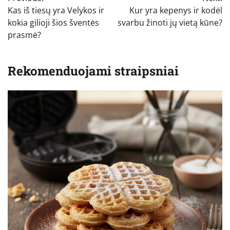
tarp
Kas iš tiesų yra Velykos ir
Kur yra kepenys ir kodėl
įrašų
kokia gilioji šios šventės
svarbu žinoti jų vietą kūne?
prasmė?
Rekomenduojami straipsniai