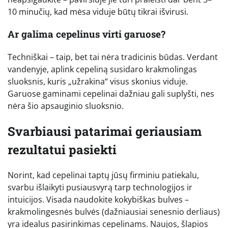
10 minučių, kad mėsa viduje būtų tikrai išvirusi.
Ar galima cepelinus virti garuose?
Techniškai – taip, bet tai nėra tradicinis būdas. Verdant
vandenyje, aplink cepeliną susidaro krakmolingas
sluoksnis, kuris „užrakina“ visus skonius viduje.
Garuose gaminami cepelinai dažniau gali suplyšti, nes
nėra šio apsauginio sluoksnio.
Svarbiausi patarimai geriausiam
rezultatui pasiekti
Norint, kad cepelinai taptų jūsų firminiu patiekalu,
svarbu išlaikyti pusiausvyrą tarp technologijos ir
intuicijos. Visada naudokite kokybiškas bulves –
krakmolingesnės bulvės (dažniausiai senesnio derliaus)
yra idealus pasirinkimas cepelinams. Naujos, šlapios