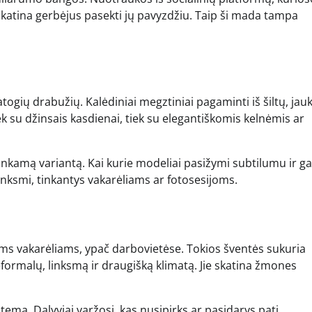
skatina gerbėjus pasekti jų pavyzdžiu. Taip ši mada tampa
atogių drabužių. Kalėdiniai megztiniai pagaminti iš šiltų, jau
ek su džinsais kasdienai, tiek su elegantiškomis kelnėmis ar
tinkamą variantą. Kai kurie modeliai pasižymi subtilumu ir gal
r linksmi, tinkantys vakarėliams ar fotosesijoms.
ams vakarėliams, ypač darbovietėse. Tokios šventės sukuria
eformalų, linksmą ir draugišką klimatą. Jie skatina žmones
temą. Dalyviai varžosi, kas nusipirks ar pasidarys patį