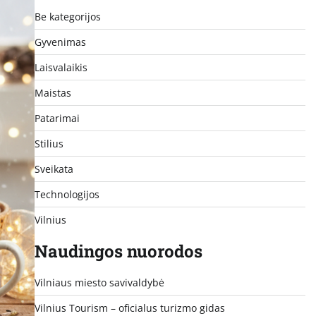
Be kategorijos
Gyvenimas
Laisvalaikis
Maistas
Patarimai
Stilius
Sveikata
Technologijos
Vilnius
Naudingos nuorodos
Vilniaus miesto savivaldybė
Vilnius Tourism – oficialus turizmo gidas