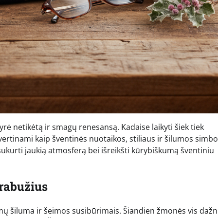
rė netikėtą ir smagų renesansą. Kadaise laikyti šiek tiek
ertinami kaip šventinės nuotaikos, stiliaus ir šilumos simbol
sukurti jaukią atmosferą bei išreikšti kūrybiškumą šventiniu
drabužius
mų šiluma ir šeimos susibūrimais. Šiandien žmonės vis dažn