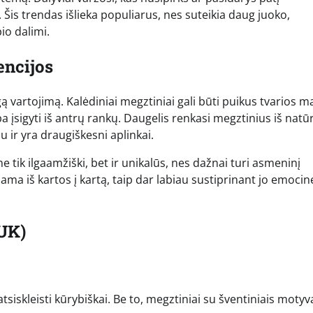
 Šis trendas išlieka populiarus, nes suteikia daug juoko,
io dalimi.
encijos
ą vartojimą. Kalėdiniai megztiniai gali būti puikus tvarios 
 įsigyti iš antrų rankų. Daugelis renkasi megztinius iš natūr
au ir yra draugiškesni aplinkai.
e tik ilgaamžiški, bet ir unikalūs, nes dažnai turi asmeninį
ama iš kartos į kartą, taip dar labiau sustiprinant jo emocin
UK)
tsiskleisti kūrybiškai. Be to, megztiniai su šventiniais motyv