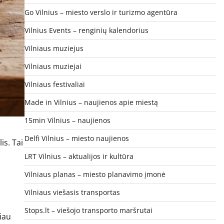
Go Vilnius – miesto verslo ir turizmo agentūra
Vilnius Events – renginių kalendorius
Vilniaus muziejus
Vilniaus muziejai
Vilniaus festivaliai
Made in Vilnius – naujienos apie miestą
15min Vilnius – naujienos
Delfi Vilnius – miesto naujienos
is. Tai
LRT Vilnius – aktualijos ir kultūra
Vilniaus planas – miesto planavimo įmonė
Vilniaus viešasis transportas
Stops.lt – viešojo transporto maršrutai
iau