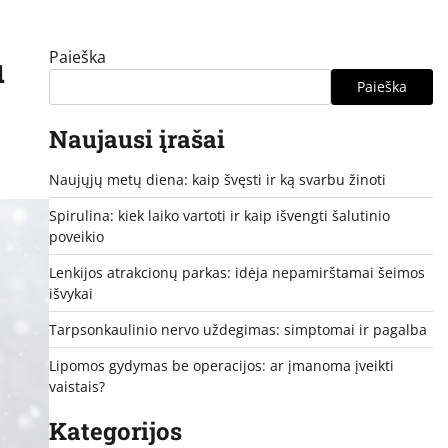
Paieška
u
Paieška
Naujausi įrašai
Naujųjų metų diena: kaip švęsti ir ką svarbu žinoti
Spirulina: kiek laiko vartoti ir kaip išvengti šalutinio
poveikio
Lenkijos atrakcionų parkas: idėja nepamirštamai šeimos
išvykai
Tarpsonkaulinio nervo uždegimas: simptomai ir pagalba
Lipomos gydymas be operacijos: ar įmanoma įveikti
vaistais?
Kategorijos