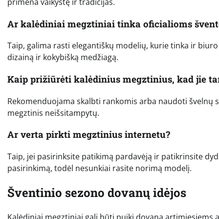
primena vaikystę ir tradicijas.
Ar kalėdiniai megztiniai tinka oficialioms šven
Taip, galima rasti elegantiškų modelių, kurie tinka ir biur
dizainą ir kokybišką medžiagą.
Kaip prižiūrėti kalėdinius megztinius, kad jie ta
Rekomenduojama skalbti rankomis arba naudoti švelnų skal
megztinis neišsitampytų.
Ar verta pirkti megztinius internetu?
Taip, jei pasirinksite patikimą pardavėją ir patikrinsite dy
pasirinkimą, todėl nesunkiai rasite norimą modelį.
Šventinio sezono dovanų idėjos
Kalėdiniai megztiniai gali būti puiki dovana artimiesiems ar