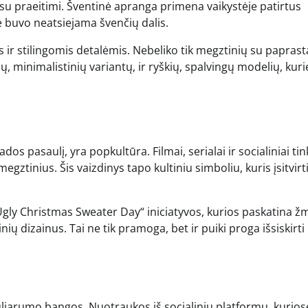
į su praeitimi. Šventinė apranga primena vaikystėje patirtus
e buvo neatsiejama švenčių dalis.
s ir stilingomis detalėmis. Nebeliko tik megztinių su paprast
ų, minimalistinių variantų, ir ryškių, spalvingų modelių, kuri
dos pasaulį, yra popkultūra. Filmai, serialai ir socialiniai tin
egztinius. Šis vaizdinys tapo kultiniu simboliu, kuris įsitvirt
„Ugly Christmas Sweater Day“ iniciatyvos, kurios paskatina 
ų dizainus. Tai ne tik pramoga, bet ir puiki proga išsiskirti
uliarumo bangos. Nuotraukos iš socialinių platformų, kurios