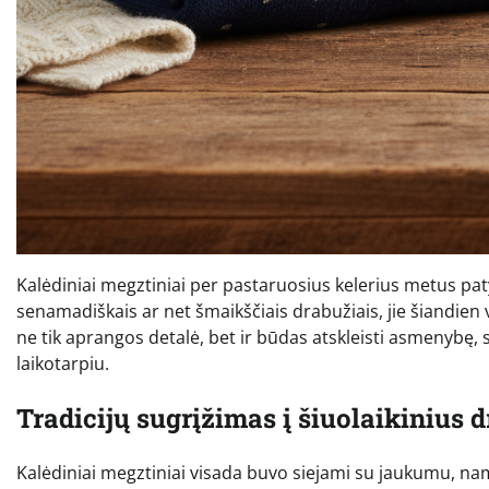
Kalėdiniai megztiniai per pastaruosius kelerius metus paty
senamadiškais ar net šmaikščiais drabužiais, jie šiandien v
ne tik aprangos detalė, bet ir būdas atskleisti asmenybę, 
laikotarpiu.
Tradicijų sugrįžimas į šiuolaikinius 
Kalėdiniai megztiniai visada buvo siejami su jaukumu, na