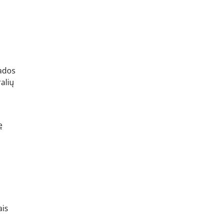
mados
alių
ę
ais