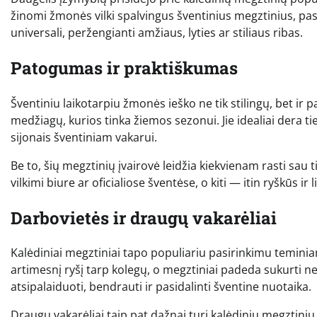
žinomi žmonės vilki spalvingus šventinius megztinius, pa
universali, peržengianti amžiaus, lyties ar stiliaus ribas.
Patogumas ir praktiškumas
Šventiniu laikotarpiu žmonės ieško ne tik stilingų, bet ir p
medžiagų, kurios tinka žiemos sezonui. Jie idealiai dera ti
sijonais šventiniam vakarui.
Be to, šių megztinių įvairovė leidžia kiekvienam rasti sau 
vilkimi biure ar oficialiose šventėse, o kiti — itin ryškūs i
Darbovietės ir draugų vakarėliai
Kalėdiniai megztiniai tapo populiariu pasirinkimu temini
artimesnį ryšį tarp kolegų, o megztiniai padeda sukurti n
atsipalaiduoti, bendrauti ir pasidalinti šventine nuotaika.
Draugų vakarėliai taip pat dažnai turi kalėdinių megztinių 