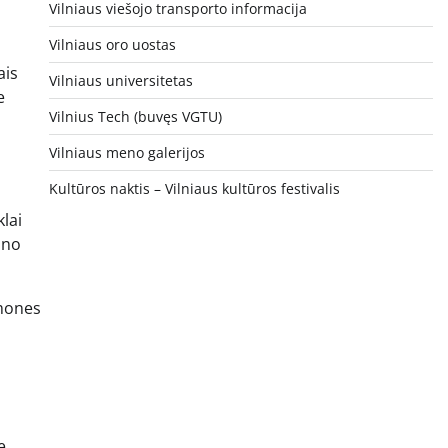
Vilniaus viešojo transporto informacija
Vilniaus oro uostas
ais
Vilniaus universitetas
e
Vilnius Tech (buvęs VGTU)
Vilniaus meno galerijos
Kultūros naktis – Vilniaus kultūros festivalis
klai
ino
žmones
e