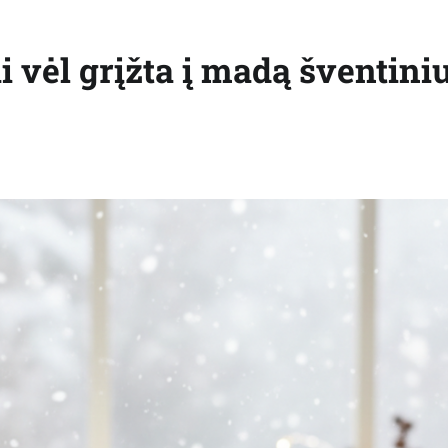
i vėl grįžta į madą šventini