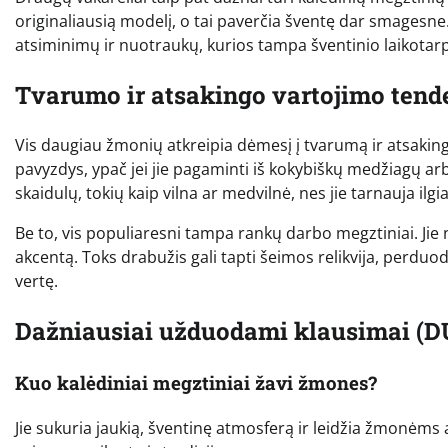
originaliausią modelį, o tai paverčia šventę dar smagesne.
atsiminimų ir nuotraukų, kurios tampa šventinio laikotarp
Tvarumo ir atsakingo vartojimo tend
Vis daugiau žmonių atkreipia dėmesį į tvarumą ir atsaking
pavyzdys, ypač jei jie pagaminti iš kokybiškų medžiagų arba
skaidulų, tokių kaip vilna ar medvilnė, nes jie tarnauja ilgi
Be to, vis populiaresni tampa rankų darbo megztiniai. Jie n
akcentą. Toks drabužis gali tapti šeimos relikvija, perduod
vertę.
Dažniausiai užduodami klausimai (D
Kuo kalėdiniai megztiniai žavi žmones?
Jie sukuria jaukią, šventinę atmosferą ir leidžia žmonėms a