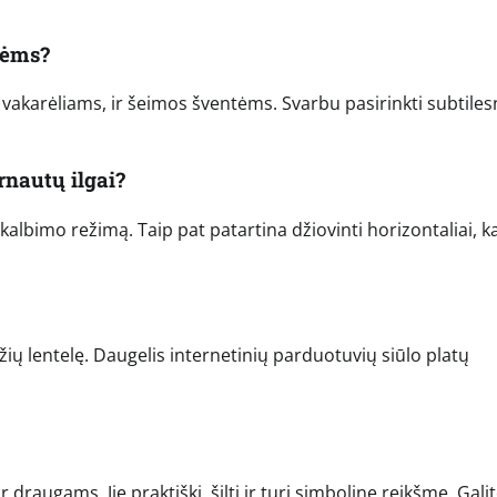
tėms?
o vakarėliams, ir šeimos šventėms. Svarbu pasirinkti subtiles
rnautų ilgai?
bimo režimą. Taip pat patartina džiovinti horizontaliai, k
džių lentelę. Daugelis internetinių parduotuvių siūlo platų
 draugams. Jie praktiški, šilti ir turi simbolinę reikšmę. Gali