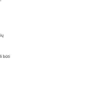
kių
i būti