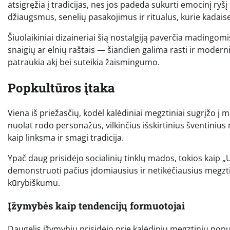
atsigręžia į tradicijas, nes jos padeda sukurti emocinį ryš
džiaugsmus, senelių pasakojimus ir ritualus, kurie kadais
Šiuolaikiniai dizaineriai šią nostalgiją paverčia madingomi
snaigių ar elnių raštais — šiandien galima rasti ir moderni
patraukia akį bei suteikia žaismingumo.
Popkultūros įtaka
Viena iš priežasčių, kodėl kalėdiniai megztiniai sugrįžo į ma
nuolat rodo personažus, vilkinčius išskirtinius šventinius m
kaip linksma ir smagi tradicija.
Ypač daug prisidėjo socialinių tinklų mados, tokios kaip 
demonstruoti pačius įdomiausius ir netikėčiausius megztini
kūrybiškumu.
Įžymybės kaip tendencijų formuotojai
Daugelis įžymybių prisidėjo prie kalėdinių megztinių pop