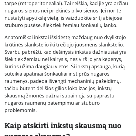
tarpe (retroperitonealiai). Tai reiškia, kad jie yra arčiau
nugaros sienos nei priekinės pilvo sienos. Jei norite
nustatyti apytikslę vietą, įsivaizduokite sritį abiejose
stuburo pusėse, šiek tiek žemiau šonkaulių lanko.
Anatomiškai inkstai išsidėstę maždaug nuo dvyliktojo
krūtinės slankstelio iki trečiojo juosmens slankstelio.
Svarbu pabrėžti, kad dešinysis inkstas dažniausiai yra
šiek tiek žemiau nei kairysis, nes virš jo yra kepenys,
kurios užima daugiau vietos. Ši inkstų apsauga, kurią
suteikia apatiniai šonkauliai ir stiprūs nugaros
raumenys, padeda išvengti mechaninių pažeidimų,
tačiau būtent dėl šios gilios lokalizacijos, inkstų
skausmą žmonės dažnai supainioja su paprastu
nugaros raumenų patempimu ar stuburo
problemomis.
Kaip atskirti inkstų skausmą nuo