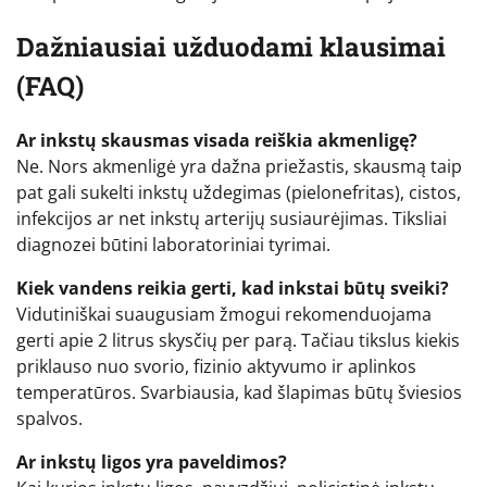
Dažniausiai užduodami klausimai
(FAQ)
Ar inkstų skausmas visada reiškia akmenligę?
Ne. Nors akmenligė yra dažna priežastis, skausmą taip
pat gali sukelti inkstų uždegimas (pielonefritas), cistos,
infekcijos ar net inkstų arterijų susiaurėjimas. Tiksliai
diagnozei būtini laboratoriniai tyrimai.
Kiek vandens reikia gerti, kad inkstai būtų sveiki?
Vidutiniškai suaugusiam žmogui rekomenduojama
gerti apie 2 litrus skysčių per parą. Tačiau tikslus kiekis
priklauso nuo svorio, fizinio aktyvumo ir aplinkos
temperatūros. Svarbiausia, kad šlapimas būtų šviesios
spalvos.
Ar inkstų ligos yra paveldimos?