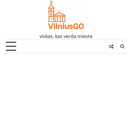
Skip
to
content
viskas, kas verda mieste