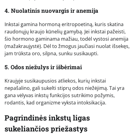
4. Nuolatinis nuovargis ir anemija
Inkstai gamina hormoną eritropoetiną, kuris skatina
raudonųjų kraujo kūnelių gamybą. Jei inkstai pažeisti,
šio hormono gaminama mažiau, todėl vystosi anemija
(mažakraujystė). Dėl to žmogus jaučiasi nuolat išsekęs,
jam trūksta oro, silpna, sunku susikaupti.
5. Odos niežulys ir išbėrimai
Kraujyje susikaupusios atliekos, kurių inkstai
nepašalino, gali sukelti stiprų odos niežėjimą. Tai yra
gana vėlyvas inkstų funkcijos sutrikimo požymis,
rodantis, kad organizme vyksta intoksikacija.
Pagrindinės inkstų ligas
sukeliančios priežastys