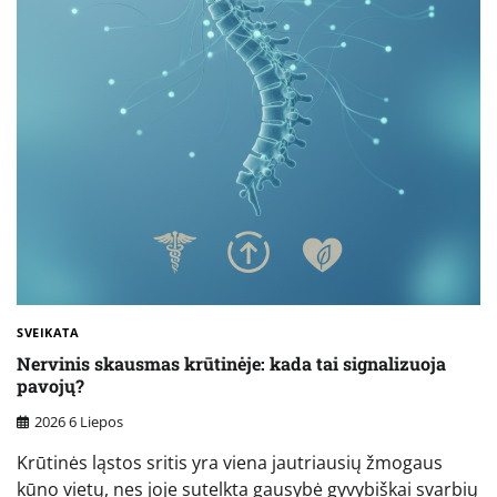
SVEIKATA
Nervinis skausmas krūtinėje: kada tai signalizuoja
pavojų?
2026 6 Liepos
Krūtinės ląstos sritis yra viena jautriausių žmogaus
kūno vietų, nes joje sutelkta gausybė gyvybiškai svarbių