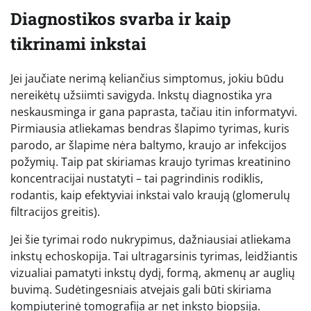
Diagnostikos svarba ir kaip
tikrinami inkstai
Jei jaučiate nerimą keliančius simptomus, jokiu būdu
nereikėtų užsiimti savigyda. Inkstų diagnostika yra
neskausminga ir gana paprasta, tačiau itin informatyvi.
Pirmiausia atliekamas bendras šlapimo tyrimas, kuris
parodo, ar šlapime nėra baltymo, kraujo ar infekcijos
požymių. Taip pat skiriamas kraujo tyrimas kreatinino
koncentracijai nustatyti – tai pagrindinis rodiklis,
rodantis, kaip efektyviai inkstai valo kraują (glomerulų
filtracijos greitis).
Jei šie tyrimai rodo nukrypimus, dažniausiai atliekama
inkstų echoskopija. Tai ultragarsinis tyrimas, leidžiantis
vizualiai pamatyti inkstų dydį, formą, akmenų ar auglių
buvimą. Sudėtingesniais atvejais gali būti skiriama
kompiuterinė tomografija ar net inksto biopsija.