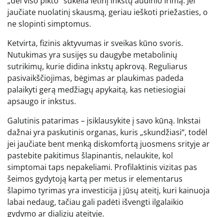
„dėl viso pikto“ sukelia lėtinį inkstų audinio irimą. Jei
jaučiate nuolatinį skausmą, geriau ieškoti priežasties, o
ne slopinti simptomus.
Ketvirta, fizinis aktyvumas ir sveikas kūno svoris.
Nutukimas yra susijęs su daugybe metabolinių
sutrikimų, kurie didina inkstų apkrovą. Reguliarus
pasivaikščiojimas, bėgimas ar plaukimas padeda
palaikyti gerą medžiagų apykaitą, kas netiesiogiai
apsaugo ir inkstus.
Galutinis patarimas – įsiklausykite į savo kūną. Inkstai
dažnai yra paskutinis organas, kuris „skundžiasi“, todėl
jei jaučiate bent menką diskomfortą juosmens srityje ar
pastebite pakitimus šlapinantis, nelaukite, kol
simptomai taps nepakeliami. Profilaktinis vizitas pas
šeimos gydytoją kartą per metus ir elementarus
šlapimo tyrimas yra investicija į jūsų ateitį, kuri kainuoja
labai nedaug, tačiau gali padėti išvengti ilgalaikio
gydymo ar dializių ateityje.