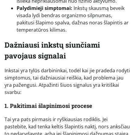
išlieka nepriklausomai nuo fizinio aktyvumo.
Palydimieji simptomai:
Inkstų skausmą beveik
visada lydi bendras organizmo silpnumas,
pakitusi šlapimo spalva, dažnas noras šlapintis ar
temperatūros kilimas.
Dažniausi inkstų siunčiami
pavojaus signalai
Inkstai yra tylūs darbininkai, todėl kai jie pradeda rodyti
simptomus, tai dažniausiai reiškia, kad problema jau
yra pažengusi. Atpažinti šiuos signalus yra kritiškai
svarbu:
1. Pakitimai šlapinimosi procese
Tai yra pats pirmasis ir ryškiausias rodiklis. Jei
pastebite, kad tenka keltis šlapintis naktį, nors anksčiau
to nedarydavote, arba jei šlapinimosi dažnumas staiga