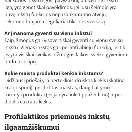
Kai kurios inkstų ligos, pavyzdžiui, policistinė inkstų
liga, yra genetiškai paveldimos. Jei jūsų šeimoje yra
buvę inkstų funkcijos nepakankamumo atvejų,
rekomenduojama reguliariai tikrintis sveikatą.
Ar įmanoma gyventi su vienu inkstu?
Taip, žmogus gali visavertiškai gyventi su vienu sveiku
inkstu. Vienas inkstas gali perimti abiejų funkciją, jei tik
jis yra visiškai sveikas ir žmogus laikosi sveiko gyvenimo
būdo principų.
Kokie maisto produktai kenkia inkstams?
Didžiausi priešai yra perteklinis druskos kiekis (skatina
kraujospūdį), perdirbtas maistas, daug baltymų
turintys produktai (jei jau yra inkstų pažeidimų) ir per
didelis cukraus kiekis.
Profilaktikos priemonės inkstų
ilgaamžiškumui