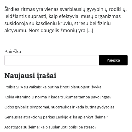
Širdies ritmas yra vienas svarbiausių gyvybinių rodiklių,
leidžiantis suprasti, kaip efektyviai mūsų organizmas
susidoroja su kasdieniu krūviu, stresu bei fiziniu
aktyvumu. Nors daugelis žmonių yra […]
Paieška
Paieška
Naujausi įrašai
Poilsis SPA su vaikais: ką būtina žinoti planuojant išvyką
Kokia vitamino D norma ir kada trūkumas tampa pavojingas?
Odos grybelis: simptomai, nuotraukos ir kada būtina gydytojas
Geriausias atrakcionų parkas Lenkijoje: ką aplankyti šeimai?
Atostogos su šeima: kaip suplanuoti poilsį be streso?