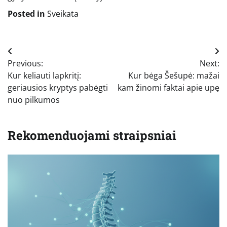
Posted in
Sveikata
Navigacija
Previous:
Next:
tarp
Kur keliauti lapkritį:
Kur bėga Šešupė: mažai
įrašų
geriausios kryptys pabėgti
kam žinomi faktai apie upę
nuo pilkumos
Rekomenduojami straipsniai