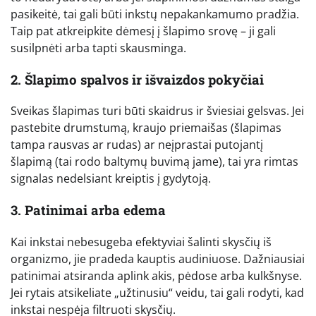
pasikeitė, tai gali būti inkstų nepakankamumo pradžia.
Taip pat atkreipkite dėmesį į šlapimo srovę – ji gali
susilpnėti arba tapti skausminga.
2. Šlapimo spalvos ir išvaizdos pokyčiai
Sveikas šlapimas turi būti skaidrus ir šviesiai gelsvas. Jei
pastebite drumstumą, kraujo priemaišas (šlapimas
tampa rausvas ar rudas) ar neįprastai putojantį
šlapimą (tai rodo baltymų buvimą jame), tai yra rimtas
signalas nedelsiant kreiptis į gydytoją.
3. Patinimai arba edema
Kai inkstai nebesugeba efektyviai šalinti skysčių iš
organizmo, jie pradeda kauptis audiniuose. Dažniausiai
patinimai atsiranda aplink akis, pėdose arba kulkšnyse.
Jei rytais atsikeliate „užtinusiu“ veidu, tai gali rodyti, kad
inkstai nespėja filtruoti skysčių.