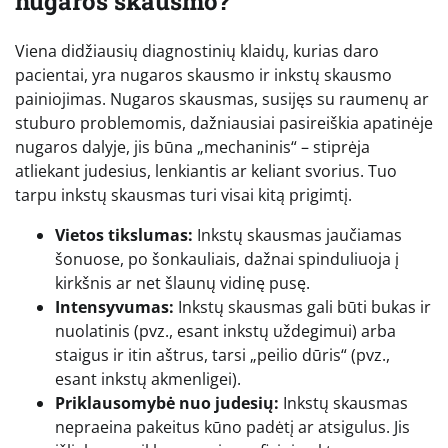
nugaros skausmo?
Viena didžiausių diagnostinių klaidų, kurias daro
pacientai, yra nugaros skausmo ir inkstų skausmo
painiojimas. Nugaros skausmas, susijęs su raumenų ar
stuburo problemomis, dažniausiai pasireiškia apatinėje
nugaros dalyje, jis būna „mechaninis“ – stiprėja
atliekant judesius, lenkiantis ar keliant svorius. Tuo
tarpu inkstų skausmas turi visai kitą prigimtį.
Vietos tikslumas:
Inkstų skausmas jaučiamas
šonuose, po šonkauliais, dažnai spinduliuoja į
kirkšnis ar net šlaunų vidinę pusę.
Intensyvumas:
Inkstų skausmas gali būti bukas ir
nuolatinis (pvz., esant inkstų uždegimui) arba
staigus ir itin aštrus, tarsi „peilio dūris“ (pvz.,
esant inkstų akmenligei).
Priklausomybė nuo judesių:
Inkstų skausmas
nepraeina pakeitus kūno padėtį ar atsigulus. Jis