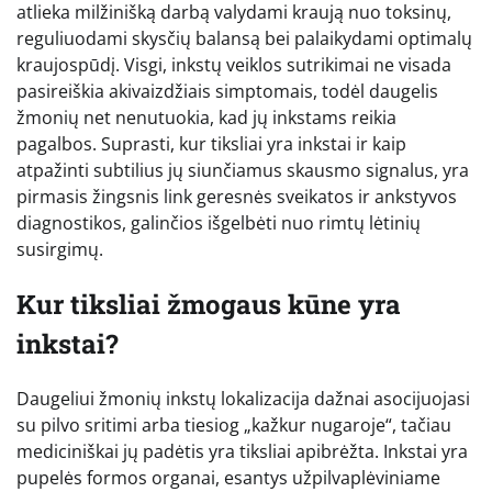
atlieka milžinišką darbą valydami kraują nuo toksinų,
reguliuodami skysčių balansą bei palaikydami optimalų
kraujospūdį. Visgi, inkstų veiklos sutrikimai ne visada
pasireiškia akivaizdžiais simptomais, todėl daugelis
žmonių net nenutuokia, kad jų inkstams reikia
pagalbos. Suprasti, kur tiksliai yra inkstai ir kaip
atpažinti subtilius jų siunčiamus skausmo signalus, yra
pirmasis žingsnis link geresnės sveikatos ir ankstyvos
diagnostikos, galinčios išgelbėti nuo rimtų lėtinių
susirgimų.
Kur tiksliai žmogaus kūne yra
inkstai?
Daugeliui žmonių inkstų lokalizacija dažnai asocijuojasi
su pilvo sritimi arba tiesiog „kažkur nugaroje“, tačiau
mediciniškai jų padėtis yra tiksliai apibrėžta. Inkstai yra
pupelės formos organai, esantys užpilvaplėviniame