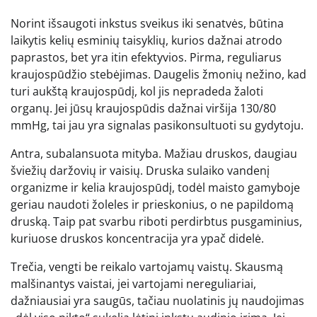
Norint išsaugoti inkstus sveikus iki senatvės, būtina
laikytis kelių esminių taisyklių, kurios dažnai atrodo
paprastos, bet yra itin efektyvios. Pirma, reguliarus
kraujospūdžio stebėjimas. Daugelis žmonių nežino, kad
turi aukštą kraujospūdį, kol jis nepradeda žaloti
organų. Jei jūsų kraujospūdis dažnai viršija 130/80
mmHg, tai jau yra signalas pasikonsultuoti su gydytoju.
Antra, subalansuota mityba. Mažiau druskos, daugiau
šviežių daržovių ir vaisių. Druska sulaiko vandenį
organizme ir kelia kraujospūdį, todėl maisto gamyboje
geriau naudoti žoleles ir prieskonius, o ne papildomą
druską. Taip pat svarbu riboti perdirbtus pusgaminius,
kuriuose druskos koncentracija yra ypač didelė.
Trečia, vengti be reikalo vartojamų vaistų. Skausmą
malšinantys vaistai, jei vartojami nereguliariai,
dažniausiai yra saugūs, tačiau nuolatinis jų naudojimas