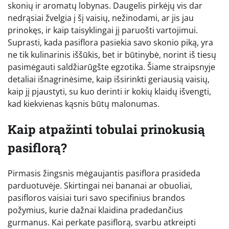
skonių ir aromatų lobynas. Daugelis pirkėjų vis dar
nedrąsiai žvelgia į šį vaisių, nežinodami, ar jis jau
prinokęs, ir kaip taisyklingai jį paruošti vartojimui.
Suprasti, kada pasiflora pasiekia savo skonio piką, yra
ne tik kulinarinis iššūkis, bet ir būtinybė, norint iš tiesų
pasimėgauti saldžiarūgšte egzotika. Šiame straipsnyje
detaliai išnagrinėsime, kaip išsirinkti geriausią vaisių,
kaip jį pjaustyti, su kuo derinti ir kokių klaidų išvengti,
kad kiekvienas kąsnis būtų malonumas.
Kaip atpažinti tobulai prinokusią
pasiflorą?
Pirmasis žingsnis mėgaujantis pasiflora prasideda
parduotuvėje. Skirtingai nei bananai ar obuoliai,
pasifloros vaisiai turi savo specifinius brandos
požymius, kurie dažnai klaidina pradedančius
gurmanus. Kai perkate pasiflorą, svarbu atkreipti