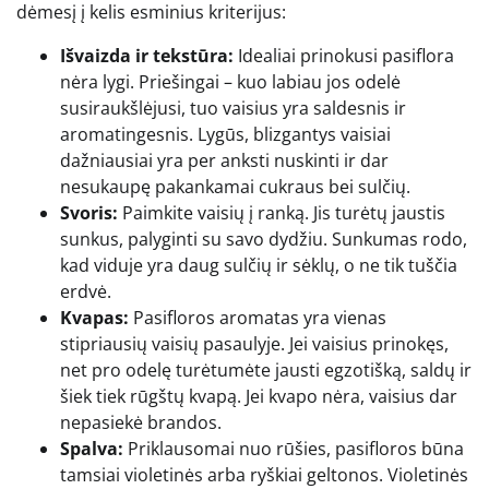
dėmesį į kelis esminius kriterijus:
Išvaizda ir tekstūra:
Idealiai prinokusi pasiflora
nėra lygi. Priešingai – kuo labiau jos odelė
susiraukšlėjusi, tuo vaisius yra saldesnis ir
aromatingesnis. Lygūs, blizgantys vaisiai
dažniausiai yra per anksti nuskinti ir dar
nesukaupę pakankamai cukraus bei sulčių.
Svoris:
Paimkite vaisių į ranką. Jis turėtų jaustis
sunkus, palyginti su savo dydžiu. Sunkumas rodo,
kad viduje yra daug sulčių ir sėklų, o ne tik tuščia
erdvė.
Kvapas:
Pasifloros aromatas yra vienas
stipriausių vaisių pasaulyje. Jei vaisius prinokęs,
net pro odelę turėtumėte jausti egzotišką, saldų ir
šiek tiek rūgštų kvapą. Jei kvapo nėra, vaisius dar
nepasiekė brandos.
Spalva:
Priklausomai nuo rūšies, pasifloros būna
tamsiai violetinės arba ryškiai geltonos. Violetinės