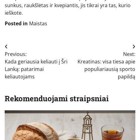
sunkus, raukšlėtas ir kvepiantis, jis tikrai yra tas, kurio
ieškote.
Posted in
Maistas
Navigacija
Previous:
Next:
tarp
Kada geriausia keliauti į Šri
Kreatinas: visa tiesa apie
įrašų
Lanką: patarimai
populiariausią sporto
keliautojams
papildą
Rekomenduojami straipsniai