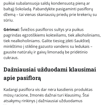
puikiai subalansuoja saldų kondensuotą pieną ar
baltąjį šokoladą. Pabandykite pasigaminti pasiflorų
džemą – tai vienas skaniausių priedų prie krekerių su
sūriu.
Gėrimai:
Šviežios pasifloros sultys yra puikus
pagrindas egzotiškiems kokteiliams, tiek alkoholiniams,
tiek nealkoholiniams. Galite tiesiog įdėti šaukštelį
minkštimo į stiklinę gazuoto vandens su ledukais –
gausite natūralų ir gaivų limonadą be pridėtinio
cukraus.
Dažniausiai užduodami klausimai
apie pasiflorą
Kadangi pasiflora vis dar nėra kasdienis produktas
mūsų racione, žmonės dažnai turi klausimų. Štai
atsakymų rinkinys į dažniausiai užduodamus