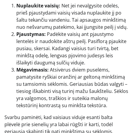
Nuplaukite vaisių:
Net jei nevalgysite odelės,
prieš pjaustydami vaisių visada nuplaukite jį po
šaltu tekančiu vandeniu. Tai apsaugos minkštimą
nuo nešvarumų patekimo, kai įjungsite peilį į vidų.
Pjaustymas:
Padėkite vaisių ant pjaustymo
lentelės ir naudokite aštrų peilį. Pasiflorą pjaukite
pusiau, skersai. Kadangi vaisius turi tvirtą, bet
minkštą odelę, lengvas pjovimo judesys leis
išlaikyti daugumą sulčių viduje.
Mėgavimasis:
Atsivėrus dviem puselėms,
pamatysite ryškiai oranžinį ar geltoną minkštimą
su tamsiomis sėklomis. Geriausias būdas valgyti –
tiesiog iškabinti visą turinį mažu šaukšteliu. Sėklos
yra valgomos, traškios ir suteikia malonų
tekstūrinį kontrastą su minkšta tekstūra.
Svarbu paminėti, kad vaisiaus viduje esanti balta
plėvelė prie sienelių yra labai rūgšti ir karti, todėl
geriausia skabinti tik patį minkštimą su sėklomis,