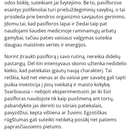
odos būklę, suteikiant jai švytėjimo. Be to, pasiflorose
esantys polifenoliai turi priešuždegiminių savybių, o tai
prisideda prie bendros organizmo savijautos gerinimo.
Įdomu tai, kad pasifloros lapai ir žiedai taip pat
naudojami liaudies medicinoje raminamųjų arbatų
gamybai, tačiau paties vaisiaus valgymas suteikia
daugiau maistinės vertės ir energijos.
Norint įtraukti pasiflorą į savo rutiną, nereikia didelių
pastangų. Dėl itin intensyvaus skonio užtenka nedidelio
kiekio, kad patiekalas įgautų naują charakterį. Tai
reiškia, kad net vienas ar du vaisiai per savaitę gali tapti
puikia investicija į jūsų sveikatą ir maisto kokybę.
Svarbiausia – nebijoti eksperimentuoti. Jei iki šiol
pasifloras naudojote tik kaip puošmeną ant tortų,
pabandykite jas derinti su sūriais patiekalais,
pavyzdžiui, kepta vištiena ar žuvimi. Egzotiškas
rūgštumas gali suteikti netikėtą posūkį net patiems
paprasčiausiems pietums.