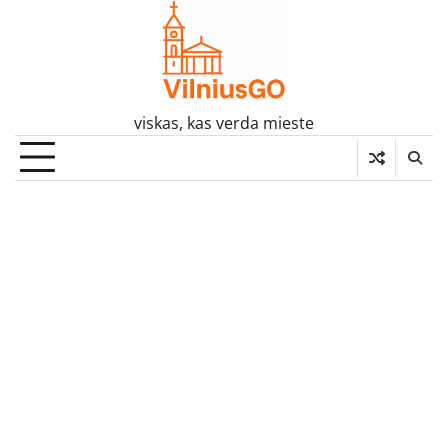
Skip
to
content
viskas, kas verda mieste