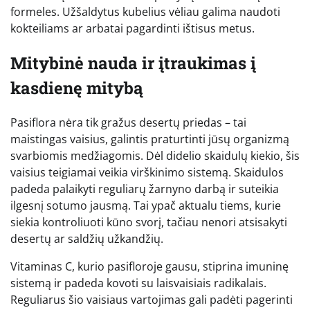
formeles. Užšaldytus kubelius vėliau galima naudoti
kokteiliams ar arbatai pagardinti ištisus metus.
Mitybinė nauda ir įtraukimas į
kasdienę mitybą
Pasiflora nėra tik gražus desertų priedas – tai
maistingas vaisius, galintis praturtinti jūsų organizmą
svarbiomis medžiagomis. Dėl didelio skaidulų kiekio, šis
vaisius teigiamai veikia virškinimo sistemą. Skaidulos
padeda palaikyti reguliarų žarnyno darbą ir suteikia
ilgesnį sotumo jausmą. Tai ypač aktualu tiems, kurie
siekia kontroliuoti kūno svorį, tačiau nenori atsisakyti
desertų ar saldžių užkandžių.
Vitaminas C, kurio pasifloroje gausu, stiprina imuninę
sistemą ir padeda kovoti su laisvaisiais radikalais.
Reguliarus šio vaisiaus vartojimas gali padėti pagerinti