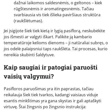
dažnai laikomos saldesnėmis, o geltonos – kiek
rūgštesnėmis ir aromatingesnėmis. Tačiau
svarbiausia vis tiek išlieka paviršiaus struktūra
(raukšlėtumas).
Jei įsigijote šiek tiek kietą ir lygią pasiflorą, neskubėkite
jos išmesti ar valgyti iškart. Palikite ją kambario
temperatūroje kelioms dienoms – ji natūraliai subręs, o
jos odelė palaipsniui taps raukšlėta. Tai procesas, kurio
nereikia skubinti šaldytuve.
Kaip saugiai ir patogiai paruošti
vaisių valgymui?
Pasifloros paruošimas yra itin paprastas, tačiau
reikalauja šiek tiek tvarkos, kadangi vaisiaus viduje
esantis minkštimas yra gana skystas ir gali aptaškyti
virtuvę. Štai žingsnis po žingsnio instrukcija: