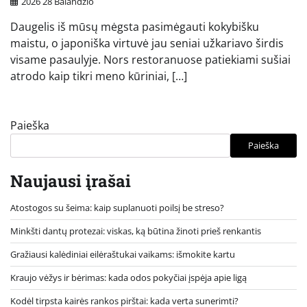
2026 28 Balandžio
Daugelis iš mūsų mėgsta pasimėgauti kokybišku
maistu, o japoniška virtuvė jau seniai užkariavo širdis
visame pasaulyje. Nors restoranuose patiekiami sušiai
atrodo kaip tikri meno kūriniai, […]
Paieška
Paieška
Naujausi įrašai
Atostogos su šeima: kaip suplanuoti poilsį be streso?
Minkšti dantų protezai: viskas, ką būtina žinoti prieš renkantis
Gražiausi kalėdiniai eilėraštukai vaikams: išmokite kartu
Kraujo vėžys ir bėrimas: kada odos pokyčiai įspėja apie ligą
Kodėl tirpsta kairės rankos pirštai: kada verta sunerimti?