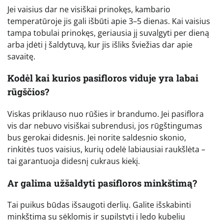
Jei vaisius dar ne visiškai prinokęs, kambario
temperatūroje jis gali išbūti apie 3–5 dienas. Kai vaisius
tampa tobulai prinokęs, geriausia jį suvalgyti per dieną
arba įdėti į šaldytuvą, kur jis išliks šviežias dar apie
savaitę.
Kodėl kai kurios pasifloros viduje yra labai
rūgščios?
Viskas priklauso nuo rūšies ir brandumo. Jei pasiflora
vis dar nebuvo visiškai subrendusi, jos rūgštingumas
bus gerokai didesnis. Jei norite saldesnio skonio,
rinkitės tuos vaisius, kurių odelė labiausiai raukšlėta –
tai garantuoja didesnį cukraus kiekį.
Ar galima užšaldyti pasifloros minkštimą?
Tai puikus būdas išsaugoti derlių. Galite išskabinti
minkštimą su sėklomis ir supilstyti į ledo kubelių