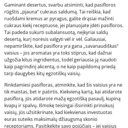
Gaminant desertus, svarbu atsiminti, kad pasifloros
rūgštis „pjauna“ cukraus saldumą. Tai reiškia, kad
ruošdami kremus ar pyragus, galite drąsiai mažinti
cukraus kiekį receptuose, jei planuojate įdėti pasifloros.
Tai padeda sukurti subalansuotą, neįkyriai saldų
desertą, kurį norėsis valgyti vėl ir vėl. Galiausiai,
nepamirškite, kad pasiflora yra gana „savanaudiškas“
vaisius – jos aromatas yra toks stiprus, kad dažnai
užgožia kitus ingridientus, todėl geriausia ją naudoti
kaip pagrindinį akcentą, o ne kaip papildomą priedą
tarp daugybės kitų egzotiškų vaisių.
Rinkdamiesi pasifloras, atminkite, kad šis vaisius yra ne
tik maistas, bet ir patirtis. Kiekvieną kartą, kai atidarote
pasiflorą, jūs atidarote mažą egzotišką pasaulį, kupiną
kvapų ir spalvų. Išmokę teisingai išsirinkti prinokusį
vaisių, jūs užsitikrinate, kad kiekvienas investuotas
euras suteiks maksimalų džiaugsmą skonio
receptoriams. Pasitikėkite savo pojūčiais – jei vaisius