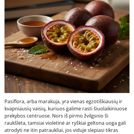
Pasiflora, arba marakuja, yra vienas egzotiškiausių ir
kvapniausių vaisių, kuriuos galime rasti šiuolaikiniuose
prekybos centruose. Nors iš pirmo žvilgsnio ši
raukšlėta, tamsiai violetinė ar ryškiai geltona uoga gali
atrodyti ne itin patraukliai, jos viduje slepiasi tikras