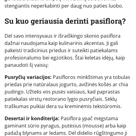
stengiantis neperkabinti per daug nuo paties luobo.
Su kuo geriausia derinti pasiflorą?
Dėl savo intensyvaus ir išraiškingo skonio pasiflora
dažnai naudojama kaip kulinarinis akcentas. Ji gali
pakeisti tradicinius priedus ir suteikti patiekalams
profesionalumo bei egzotikos. Štai keletas idėjų, kaip
panaudoti šį vaisių:
Pusryčių variacijos:
Pasifloros minkštimas yra tobulas
priedas prie natūralaus jogurto, avižinės košės ar chia
pudingo. Užteks vos pusės vaisiaus, kad paprastas
patiekalas virstų restorano lygio pusryčiais. Sėklų
traškumas puikiai dera su kreminėmis tekstūromis.
Desertai ir konditerija:
Pasiflora ypač mėgstama
gaminant sūrio pyragus, putėsius (mousse) arba kaip
padažą blynams ar ledams. Dėl didelio rūgštingumo ji