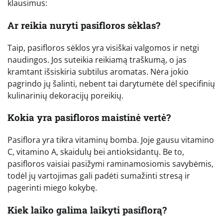
klausimus:
Ar reikia nuryti pasifloros sėklas?
Taip, pasifloros sėklos yra visiškai valgomos ir netgi
naudingos. Jos suteikia reikiamą traškumą, o jas
kramtant išsiskiria subtilus aromatas. Nėra jokio
pagrindo jų šalinti, nebent tai darytumėte dėl specifinių
kulinarinių dekoracijų poreikių.
Kokia yra pasifloros maistinė vertė?
Pasiflora yra tikra vitaminų bomba. Joje gausu vitamino
C, vitamino A, skaidulų bei antioksidantų. Be to,
pasifloros vaisiai pasižymi raminamosiomis savybėmis,
todėl jų vartojimas gali padėti sumažinti stresą ir
pagerinti miego kokybę.
Kiek laiko galima laikyti pasiflorą?