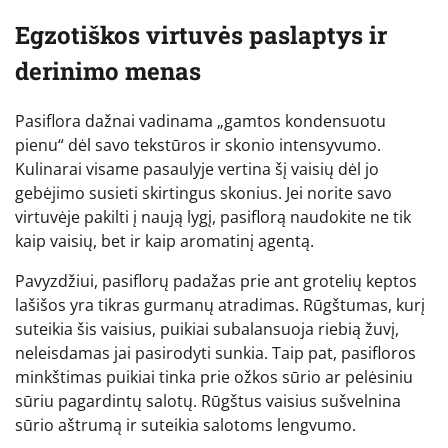
Egzotiškos virtuvės paslaptys ir
derinimo menas
Pasiflora dažnai vadinama „gamtos kondensuotu
pienu“ dėl savo tekstūros ir skonio intensyvumo.
Kulinarai visame pasaulyje vertina šį vaisių dėl jo
gebėjimo susieti skirtingus skonius. Jei norite savo
virtuvėje pakilti į naują lygį, pasiflorą naudokite ne tik
kaip vaisių, bet ir kaip aromatinį agentą.
Pavyzdžiui, pasiflorų padažas prie ant grotelių keptos
lašišos yra tikras gurmanų atradimas. Rūgštumas, kurį
suteikia šis vaisius, puikiai subalansuoja riebią žuvį,
neleisdamas jai pasirodyti sunkia. Taip pat, pasifloros
minkštimas puikiai tinka prie ožkos sūrio ar pelėsiniu
sūriu pagardintų salotų. Rūgštus vaisius sušvelnina
sūrio aštrumą ir suteikia salotoms lengvumo.