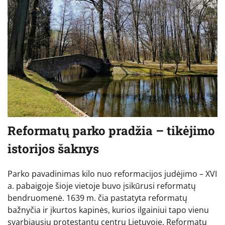
Reformatų parko pradžia – tikėjimo
istorijos šaknys
Parko pavadinimas kilo nuo reformacijos judėjimo – XVI
a. pabaigoje šioje vietoje buvo įsikūrusi reformatų
bendruomenė. 1639 m. čia pastatyta reformatų
bažnyčia ir įkurtos kapinės, kurios ilgainiui tapo vienu
svarbiausių protestantų centrų Lietuvoje. Reformatų