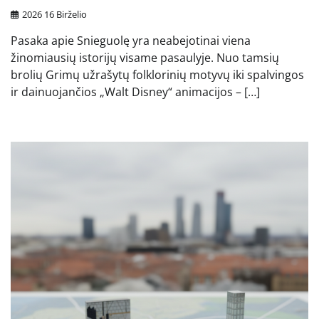
2026 16 Birželio
Pasaka apie Snieguolę yra neabejotinai viena
žinomiausių istorijų visame pasaulyje. Nuo tamsių
brolių Grimų užrašytų folklorinių motyvų iki spalvingos
ir dainuojančios „Walt Disney“ animacijos – […]