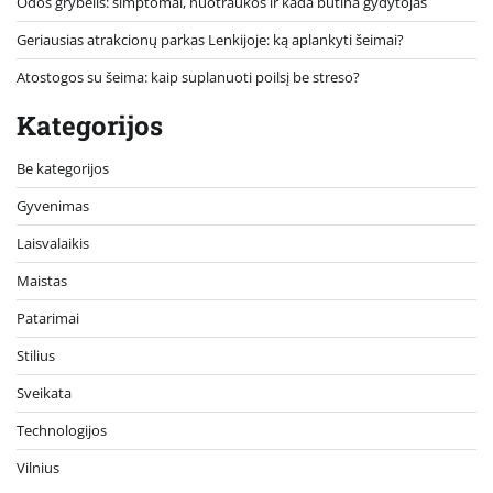
Odos grybelis: simptomai, nuotraukos ir kada būtina gydytojas
Geriausias atrakcionų parkas Lenkijoje: ką aplankyti šeimai?
Atostogos su šeima: kaip suplanuoti poilsį be streso?
Kategorijos
Be kategorijos
Gyvenimas
Laisvalaikis
Maistas
Patarimai
Stilius
Sveikata
Technologijos
Vilnius