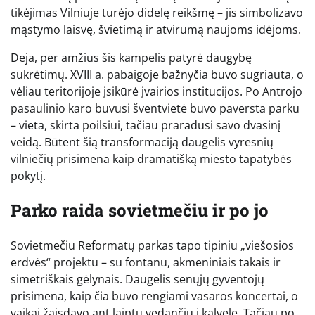
tikėjimas Vilniuje turėjo didelę reikšmę – jis simbolizavo
mąstymo laisvę, švietimą ir atvirumą naujoms idėjoms.
Deja, per amžius šis kampelis patyrė daugybę
sukrėtimų. XVIII a. pabaigoje bažnyčia buvo sugriauta, o
vėliau teritorijoje įsikūrė įvairios institucijos. Po Antrojo
pasaulinio karo buvusi šventvietė buvo paversta parku
– vieta, skirta poilsiui, tačiau praradusi savo dvasinį
veidą. Būtent šią transformaciją daugelis vyresnių
vilniečių prisimena kaip dramatišką miesto tapatybės
pokytį.
Parko raida sovietmečiu ir po jo
Sovietmečiu Reformatų parkas tapo tipiniu „viešosios
erdvės“ projektu – su fontanu, akmeniniais takais ir
simetriškais gėlynais. Daugelis senųjų gyventojų
prisimena, kaip čia buvo rengiami vasaros koncertai, o
vaikai žaisdavo ant laiptų vedančių į kalvelę. Tačiau po