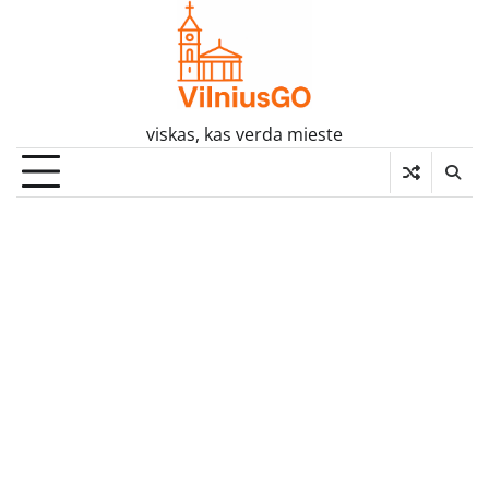
Skip
to
content
viskas, kas verda mieste