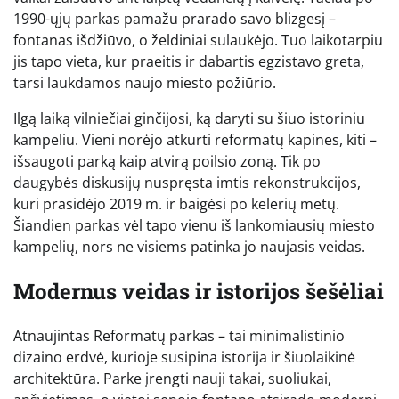
1990-ųjų parkas pamažu prarado savo blizgesį –
fontanas išdžiūvo, o želdiniai sulaukėjo. Tuo laikotarpiu
jis tapo vieta, kur praeitis ir dabartis egzistavo greta,
tarsi laukdamos naujo miesto požiūrio.
Ilgą laiką vilniečiai ginčijosi, ką daryti su šiuo istoriniu
kampeliu. Vieni norėjo atkurti reformatų kapines, kiti –
išsaugoti parką kaip atvirą poilsio zoną. Tik po
daugybės diskusijų nuspręsta imtis rekonstrukcijos,
kuri prasidėjo 2019 m. ir baigėsi po kelerių metų.
Šiandien parkas vėl tapo vienu iš lankomiausių miesto
kampelių, nors ne visiems patinka jo naujasis veidas.
Modernus veidas ir istorijos šešėliai
Atnaujintas Reformatų parkas – tai minimalistinio
dizaino erdvė, kurioje susipina istorija ir šiuolaikinė
architektūra. Parke įrengti nauji takai, suoliukai,