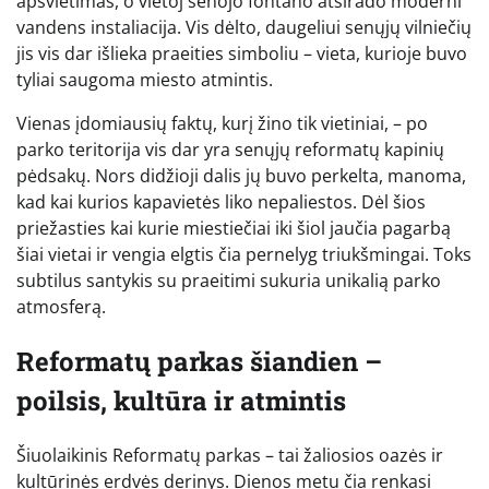
apšvietimas, o vietoj senojo fontano atsirado moderni
vandens instaliacija. Vis dėlto, daugeliui senųjų vilniečių
jis vis dar išlieka praeities simboliu – vieta, kurioje buvo
tyliai saugoma miesto atmintis.
Vienas įdomiausių faktų, kurį žino tik vietiniai, – po
parko teritorija vis dar yra senųjų reformatų kapinių
pėdsakų. Nors didžioji dalis jų buvo perkelta, manoma,
kad kai kurios kapavietės liko nepaliestos. Dėl šios
priežasties kai kurie miestiečiai iki šiol jaučia pagarbą
šiai vietai ir vengia elgtis čia pernelyg triukšmingai. Toks
subtilus santykis su praeitimi sukuria unikalią parko
atmosferą.
Reformatų parkas šiandien –
poilsis, kultūra ir atmintis
Šiuolaikinis Reformatų parkas – tai žaliosios oazės ir
kultūrinės erdvės derinys. Dienos metu čia renkasi