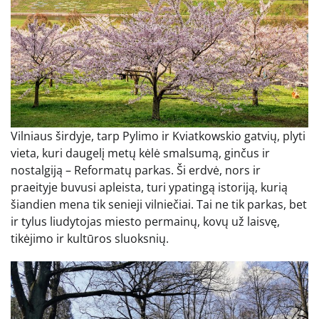
Vilniaus širdyje, tarp Pylimo ir Kviatkowskio gatvių, plyti
vieta, kuri daugelį metų kėlė smalsumą, ginčus ir
nostalgiją – Reformatų parkas. Ši erdvė, nors ir
praeityje buvusi apleista, turi ypatingą istoriją, kurią
šiandien mena tik senieji vilniečiai. Tai ne tik parkas, bet
ir tylus liudytojas miesto permainų, kovų už laisvę,
tikėjimo ir kultūros sluoksnių.