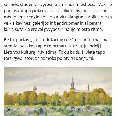
šeimos, studentai, vyresnio amžiaus miestiečiai. Vakare
parkas tampa jaukia vieta susitikimams, poilsiui ar net
meniniams renginiams po atviru dangumi. Aplink parką
veikia kavinės, galerijos ir bendruomeniniai centrai,
kurie suteikia erdvei gyvybės ir naujo miesto ritmo.
Be to, parkas įgijo ir edukacinę reikšmę – informaciniai
stendai pasakoja apie reformatų istoriją, jų indėlį į
Lietuvos kultūrą ir švietimą. Tokiu būdu ši vieta tapo
tarsi gyva istorijos pamoka po atviru dangumi.