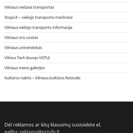
Vilniaus viešasis transportas
Stops.lt – viešojo transporto maršrutai
Vilniaus viešojo transporto informacija
Vilniaus oro uostas
Vilniaus universitetas
Vilnius Tech (buvęs VGTU)
Vilniaus meno galerijos
Kultūros naktis – Vilniaus kultūros festivalis
Dėl reklamos ar kitų klausimų susisiekite el.
paštu:
reklama@prisify.lt