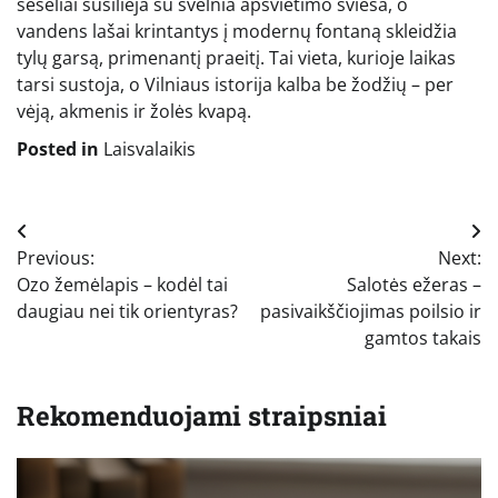
šešėliai susilieja su švelnia apšvietimo šviesa, o
vandens lašai krintantys į modernų fontaną skleidžia
tylų garsą, primenantį praeitį. Tai vieta, kurioje laikas
tarsi sustoja, o Vilniaus istorija kalba be žodžių – per
vėją, akmenis ir žolės kvapą.
Posted in
Laisvalaikis
Navigacija
Previous:
Next:
tarp
Ozo žemėlapis – kodėl tai
Salotės ežeras –
įrašų
daugiau nei tik orientyras?
pasivaikščiojimas poilsio ir
gamtos takais
Rekomenduojami straipsniai