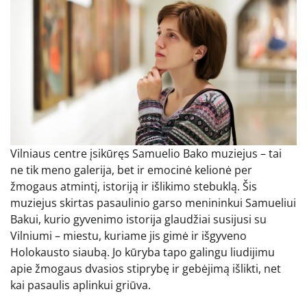
Vilniaus centre įsikūręs Samuelio Bako muziejus – tai
ne tik meno galerija, bet ir emocinė kelionė per
žmogaus atmintį, istoriją ir išlikimo stebuklą. Šis
muziejus skirtas pasaulinio garso menininkui Samueliui
Bakui, kurio gyvenimo istorija glaudžiai susijusi su
Vilniumi – miestu, kuriame jis gimė ir išgyveno
Holokausto siaubą. Jo kūryba tapo galingu liudijimu
apie žmogaus dvasios stiprybę ir gebėjimą išlikti, net
kai pasaulis aplinkui griūva.