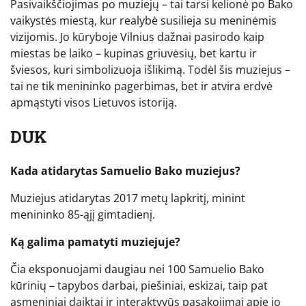
Pasivaikščiojimas po muziejų – tai tarsi kelionė po Bako
vaikystės miestą, kur realybė susilieja su meninėmis
vizijomis. Jo kūryboje Vilnius dažnai pasirodo kaip
miestas be laiko – kupinas griuvėsių, bet kartu ir
šviesos, kuri simbolizuoja išlikimą. Todėl šis muziejus –
tai ne tik menininko pagerbimas, bet ir atvira erdvė
apmąstyti visos Lietuvos istoriją.
DUK
Kada atidarytas Samuelio Bako muziejus?
Muziejus atidarytas 2017 metų lapkritį, minint
menininko 85-ąjį gimtadienį.
Ką galima pamatyti muziejuje?
Čia eksponuojami daugiau nei 100 Samuelio Bako
kūrinių – tapybos darbai, piešiniai, eskizai, taip pat
asmeniniai daiktai ir interaktyvūs pasakojimai apie jo