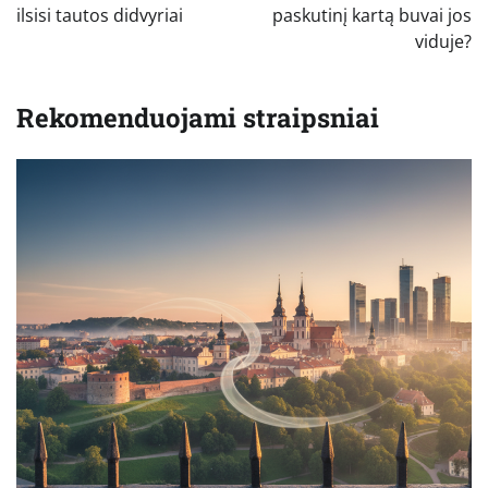
įrašų
ilsisi tautos didvyriai
paskutinį kartą buvai jos
viduje?
Rekomenduojami straipsniai