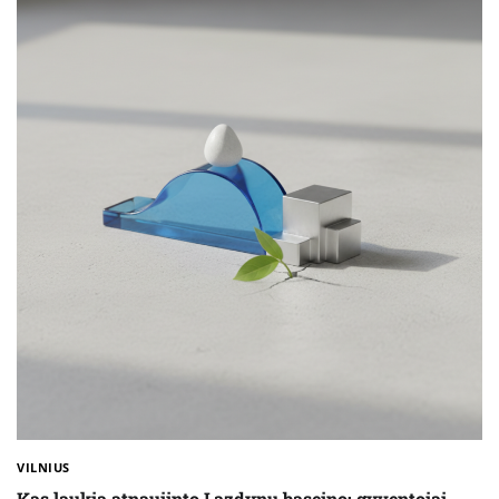
VILNIUS
Kas laukia atnaujinto Lazdynų baseino: gyventojai