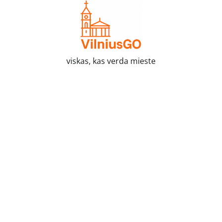
Skip
to
content
viskas, kas verda mieste