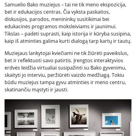
Samuelio Bako muziejus – tai ne tik meno ekspozicija,
bet ir edukacijos centras. Čia vyksta paskaitos,
diskusijos, parodos, menininkų susitikimai bei
edukacinės programos moksleiviams ir jaunimui.
Tikslas – padėti suprasti, kaip istorija ir kūryba susipina,
kaip iš atminties galima kurti dialogą tarp kartų ir tautų.
Muziejaus lankytojai kviečiami ne tik žiūrėti paveikslus,
bet ir reflektuoti savo patirtis. Įrengtos interaktyvios
erdvės leidžia virtualiai susipažinti su Bako gyvenimu,
skaityti jo interviu, peržiūrėti vaizdo medžiagą. Tokiu
būdu muziejus tampa gyvu atminties ir meno centru,
skatinančiu mąstyti ir jausti.