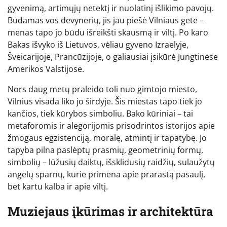
gyvenimą, artimųjų netektį ir nuolatinį išlikimo pavojų.
Būdamas vos devynerių, jis jau piešė Vilniaus gete –
menas tapo jo būdu išreikšti skausmą ir viltį. Po karo
Bakas išvyko iš Lietuvos, vėliau gyveno Izraelyje,
Šveicarijoje, Prancūzijoje, o galiausiai įsikūrė Jungtinėse
Amerikos Valstijose.
Nors daug metų praleido toli nuo gimtojo miesto,
Vilnius visada liko jo širdyje. Šis miestas tapo tiek jo
kančios, tiek kūrybos simboliu. Bako kūriniai – tai
metaforomis ir alegorijomis prisodrintos istorijos apie
žmogaus egzistenciją, moralę, atmintį ir tapatybę. Jo
tapyba pilna paslėptų prasmių, geometrinių formų,
simbolių – lūžusių daiktų, išsklidusių raidžių, sulaužytų
angelų sparnų, kurie primena apie prarastą pasaulį,
bet kartu kalba ir apie viltį.
Muziejaus įkūrimas ir architektūra