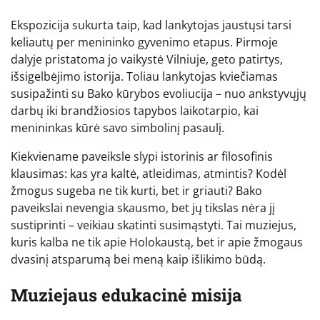
Ekspozicija sukurta taip, kad lankytojas jaustųsi tarsi
keliautų per menininko gyvenimo etapus. Pirmoje
dalyje pristatoma jo vaikystė Vilniuje, geto patirtys,
išsigelbėjimo istorija. Toliau lankytojas kviečiamas
susipažinti su Bako kūrybos evoliucija – nuo ankstyvųjų
darbų iki brandžiosios tapybos laikotarpio, kai
menininkas kūrė savo simbolinį pasaulį.
Kiekviename paveiksle slypi istorinis ar filosofinis
klausimas: kas yra kaltė, atleidimas, atmintis? Kodėl
žmogus sugeba ne tik kurti, bet ir griauti? Bako
paveikslai nevengia skausmo, bet jų tikslas nėra jį
sustiprinti – veikiau skatinti susimąstyti. Tai muziejus,
kuris kalba ne tik apie Holokaustą, bet ir apie žmogaus
dvasinį atsparumą bei meną kaip išlikimo būdą.
Muziejaus edukacinė misija