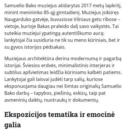
Samuelio Bako muziejus atidarytas 2017 metų lapkritį,
minint menininko 85-ąjį gimtadienį. Muziejus įsikūręs
Naugarduko gatvėje, buvusiose Vilniaus geto ribose –
vietoje, kurioje Bakas praleido dalį savo vaikystės. Tai
suteikia muziejui ypatingą autentiškumo aurą:
lankytojai čia susiduria ne tik su meno kūriniais, bet ir
su gyvos istorijos pėdsakais.
Muziejaus architektūra derina modernumą ir pagarbą
istorijai. Šviesios erdvės, minimalistinis interjeras ir
subtilus apšvietimas leidžia kūriniams kalbėti patiems.
Lankytojai gali laisvai judėti tarp salių, kuriose
eksponuojama daugiau nei šimtas originalių Samuelio
Bako darbų – tapybos, piešinių, eskizų, taip pat
asmeninių daiktų, nuotraukų ir dokumentų.
Ekspozicijos tematika ir emocinė
galia