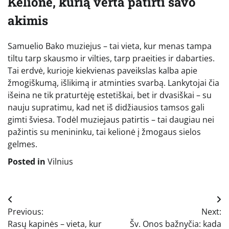
Kelionė, kurią verta patirti savo
akimis
Samuelio Bako muziejus – tai vieta, kur menas tampa
tiltu tarp skausmo ir vilties, tarp praeities ir dabarties.
Tai erdvė, kurioje kiekvienas paveikslas kalba apie
žmogiškumą, išlikimą ir atminties svarbą. Lankytojai čia
išeina ne tik praturtėję estetiškai, bet ir dvasiškai – su
nauju supratimu, kad net iš didžiausios tamsos gali
gimti šviesa. Todėl muziejaus patirtis – tai daugiau nei
pažintis su menininku, tai kelionė į žmogaus sielos
gelmes.
Posted in
Vilnius
Navigacija
Previous:
Next:
tarp
Rasų kapinės – vieta, kur
Šv. Onos bažnyčia: kada