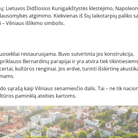
ių: Lietuvos Didžiosios Kunigaikštystės klestėjimo, Napoleo
lausomybės atgimimo. Kiekvienas iš šių laikotarpių paliko s
i – Vilniaus išlikimo simbolis.
sekliai restauruojama. Buvo sutvirtinta jos konstrukcija,
 priklauso Bernardinų parapijai ir yra atvira tiek tikintiesiems
tai, kultūros renginiai. Jos erdvė, turinti išskirtinę akustik
ymams.
o sąrašą kaip Vilniaus senamiesčio dalis. Tai – ne tik nacion
ultūros paminklą ateities kartoms.