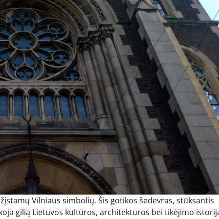
ažįstamų Vilniaus simbolių. Šis gotikos šedevras, stūksantis
a gilią Lietuvos kultūros, architektūros bei tikėjimo istorij