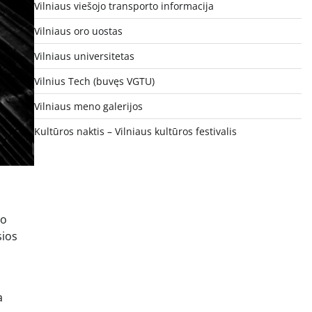
Vilniaus viešojo transporto informacija
Vilniaus oro uostas
Vilniaus universitetas
Vilnius Tech (buvęs VGTU)
Vilniaus meno galerijos
Kultūros naktis – Vilniaus kultūros festivalis
no
sios
a