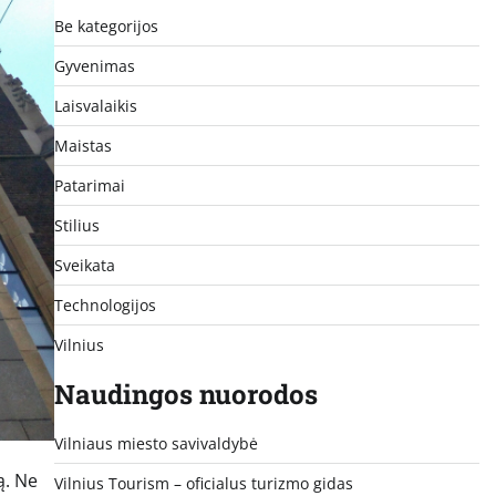
Be kategorijos
Gyvenimas
Laisvalaikis
Maistas
Patarimai
Stilius
Sveikata
Technologijos
Vilnius
Naudingos nuorodos
Vilniaus miesto savivaldybė
ą. Ne
Vilnius Tourism – oficialus turizmo gidas