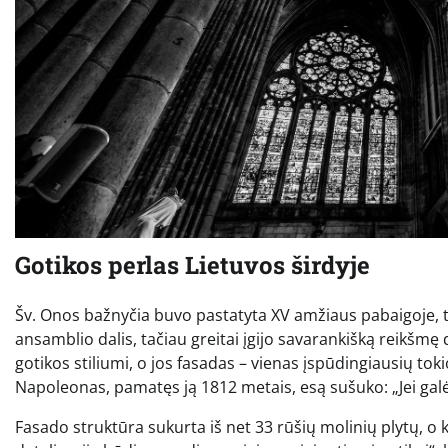
Gotikos perlas Lietuvos širdyje
Šv. Onos bažnyčia buvo pastatyta XV amžiaus pabaigoje, ti
ansamblio dalis, tačiau greitai įgijo savarankišką reikšmę 
gotikos stiliumi, o jos fasadas – vienas įspūdingiausių to
Napoleonas, pamatęs ją 1812 metais, esą sušuko: „Jei galė
Fasado struktūra sukurta iš net 33 rūšių molinių plytų, o ki