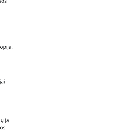
esos
.
opija,
ai –
ių ją
jos