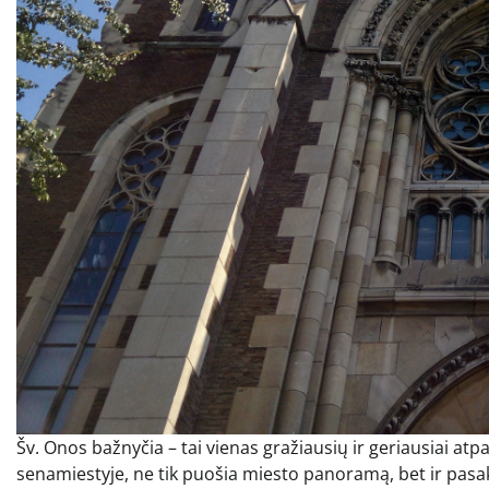
Šv. Onos bažnyčia – tai vienas gražiausių ir geriausiai atp
senamiestyje, ne tik puošia miesto panoramą, bet ir pasakoj