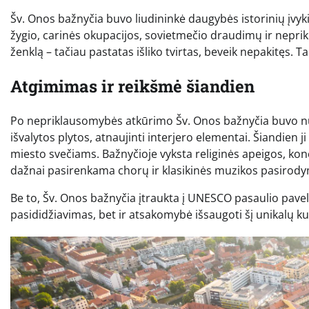
Šv. Onos bažnyčia buvo liudininkė daugybės istorinių įvyk
žygio, carinės okupacijos, sovietmečio draudimų ir neprik
ženklą – tačiau pastatas išliko tvirtas, beveik nepakitęs. Ta
Atgimimas ir reikšmė šiandien
Po nepriklausomybės atkūrimo Šv. Onos bažnyčia buvo nuo
išvalytos plytos, atnaujinti interjero elementai. Šiandien ji
miesto svečiams. Bažnyčioje vyksta religinės apeigos, koncer
dažnai pasirenkama chorų ir klasikinės muzikos pasirod
Be to, Šv. Onos bažnyčia įtraukta į UNESCO pasaulio paveld
pasididžiavimas, bet ir atsakomybė išsaugoti šį unikalų k