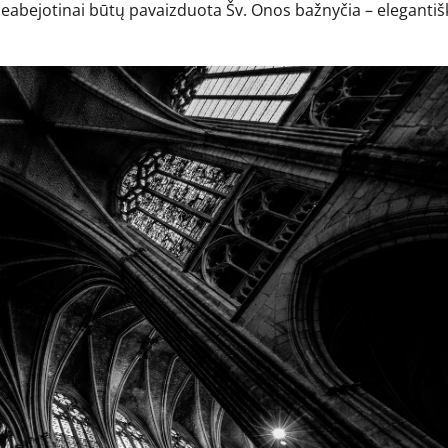
 neabejotinai būtų pavaizduota Šv. Onos bažnyčia – elegantiš