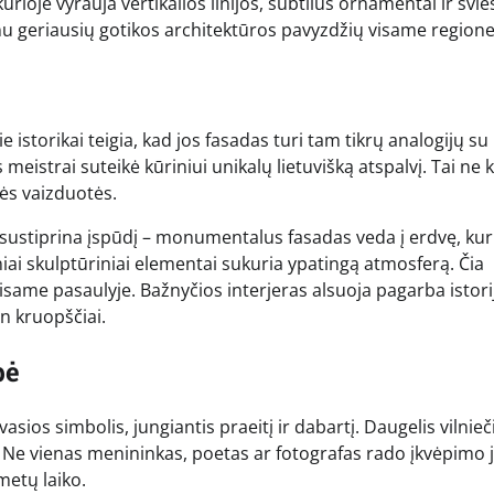
urioje vyrauja vertikalios linijos, subtilūs ornamentai ir švi
enu geriausių gotikos architektūros pavyzdžių visame regione
 istorikai teigia, kad jos fasadas turi tam tikrų analogijų su
meistrai suteikė kūriniui unikalų lietuvišką atspalvį. Tai ne k
nės vaizduotės.
ik sustiprina įspūdį – monumentalus fasadas veda į erdvę, kur
niai skulptūriniai elementai sukuria ypatingą atmosferą. Čia
isame pasaulyje. Bažnyčios interjeras alsuoja pagarba istorij
in kruopščiai.
bė
vasios simbolis, jungiantis praeitį ir dabartį. Daugelis vilnieč
ti. Ne vienas menininkas, poetas ar fotografas rado įkvėpimo 
metų laiko.