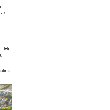
no
avo
, tiek
ą,
alinis