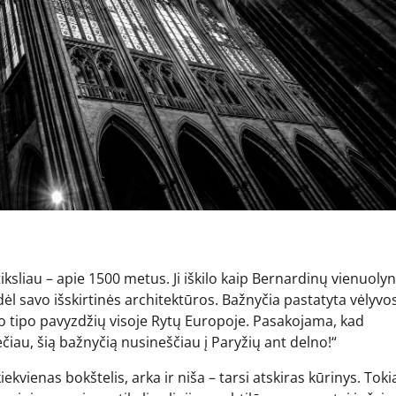
ksliau – apie 1500 metus. Ji iškilo kaip Bernardinų vienuoly
dėl savo išskirtinės architektūros. Bažnyčia pastatyta vėlyvo
kio tipo pavyzdžių visoje Rytų Europoje. Pasakojama, kad
čiau, šią bažnyčią nusineščiau į Paryžių ant delno!“
ekvienas bokštelis, arka ir niša – tarsi atskiras kūrinys. Toki