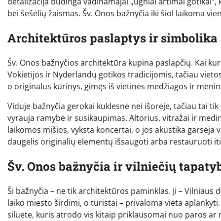
detalizacija būdinga vadinamajai „ugniai artimai gotikai“, k
bei šešėlių žaismas. Šv. Onos bažnyčia iki šiol laikoma vi
Architektūros paslaptys ir simbolika
Šv. Onos bažnyčios architektūra kupina paslapčių. Kai kurie
Vokietijos ir Nyderlandų gotikos tradicijomis, tačiau vietos 
o originalus kūrinys, gimęs iš vietinės medžiagos ir meni
Viduje bažnyčia gerokai kuklesnė nei išorėje, tačiau tai t
vyrauja ramybė ir susikaupimas. Altorius, vitražai ir medi
laikomos mišios, vyksta koncertai, o jos akustika garsėja v
daugelis originalių elementų išsaugoti arba restauruoti it
Šv. Onos bažnyčia ir vilniečių tapaty
Ši bažnyčia – ne tik architektūros paminklas. Ji – Vilniaus d
laiko miesto širdimi, o turistai – privaloma vieta aplanky
siluete, kuris atrodo vis kitaip priklausomai nuo paros ar 