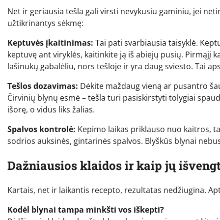
Net ir geriausia tešla gali virsti nevykusiu gaminiu, jei ne
užtikrinantys sėkmę:
Keptuvės įkaitinimas:
Tai pati svarbiausia taisyklė. Keptu
keptuvę ant viryklės, kaitinkite ją iš abiejų pusių. Pirmąjį 
lašinukų gabalėliu, nors tešloje ir yra daug sviesto. Tai a
Tešlos dozavimas:
Dėkite maždaug vieną ar pusantro šaukš
Čirvinių blynų esmė – tešla turi pasiskirstyti tolygiai spa
išorę, o vidus liks žalias.
Spalvos kontrolė:
Kepimo laikas priklauso nuo kaitros, ta
sodrios auksinės, gintarinės spalvos. Blyškūs blynai nebu
Dažniausios klaidos ir kaip jų išvengt
Kartais, net ir laikantis recepto, rezultatas nedžiugina. Ap
Kodėl blynai tampa minkšti vos iškepti?