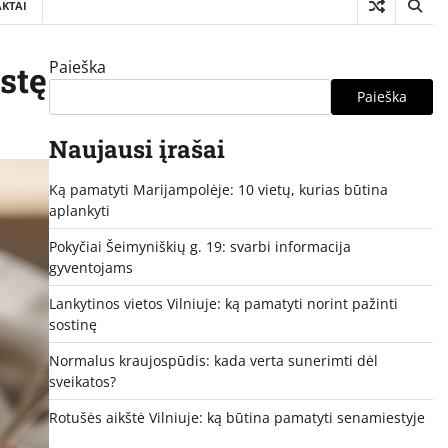
KTAI
Paieška
stę
Paieška
Naujausi įrašai
Ką pamatyti Marijampolėje: 10 vietų, kurias būtina
aplankyti
Pokyčiai Šeimyniškių g. 19: svarbi informacija
gyventojams
Lankytinos vietos Vilniuje: ką pamatyti norint pažinti
sostinę
Normalus kraujospūdis: kada verta sunerimti dėl
sveikatos?
Rotušės aikštė Vilniuje: ką būtina pamatyti senamiestyje