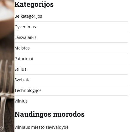
Kategorijos
Be kategorijos
Gyvenimas
Laisvalaikis
Maistas
Patarimai
Stilius
Sveikata
Technologijos
Vilnius
Naudingos nuorodos
Vilniaus miesto savivaldybė