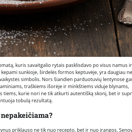
romatą, kuris savaitgalio rytais pasklisdavo po visus namus ir
ai, kepami sunkioje, širdelės formos keptuvėje, yra daugiau ne
ų vaikystės simbolis. Nors šiandien parduotuvių lentynose g
ms naminiams, traškiems išorėje ir minkštiems viduje blynams,
iems, kurie nori ne tik atkurti autentišką skonį, bet ir supr
ntuoja tobulą rezultatą.
a nepakeičiama?
ynus priklauso ne tik nuo recepto, bet ir nuo įrangos. Senov