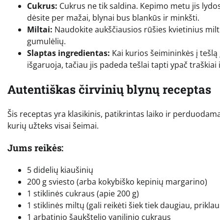
Cukrus:
Cukrus ne tik saldina. Kepimo metu jis lydos
dėsite per mažai, blynai bus blankūs ir minkšti.
Miltai:
Naudokite aukščiausios rūšies kvietinius mil
gumulėlių.
Slaptas ingredientas:
Kai kurios šeimininkės į tešlą
išgaruoja, tačiau jis padeda tešlai tapti ypač traškiai i
Autentiškas čirvinių blynų receptas
Šis receptas yra klasikinis, patikrintas laiko ir perduodamas
kurių užteks visai šeimai.
Jums reikės:
5 didelių kiaušinių
200 g sviesto (arba kokybiško kepinių margarino)
1 stiklinės cukraus (apie 200 g)
1 stiklinės miltų (gali reikėti šiek tiek daugiau, prik
1 arbatinio šaukštelio vanilinio cukraus