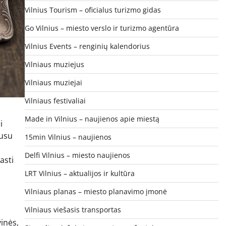
Vilnius Tourism – oficialus turizmo gidas
Go Vilnius – miesto verslo ir turizmo agentūra
Vilnius Events – renginių kalendorius
Vilniaus muziejus
Vilniaus muziejai
Vilniaus festivaliai
Made in Vilnius – naujienos apie miestą
i
ausu
15min Vilnius – naujienos
Delfi Vilnius – miesto naujienos
asti
LRT Vilnius – aktualijos ir kultūra
Vilniaus planas – miesto planavimo įmonė
Vilniaus viešasis transportas
inės,