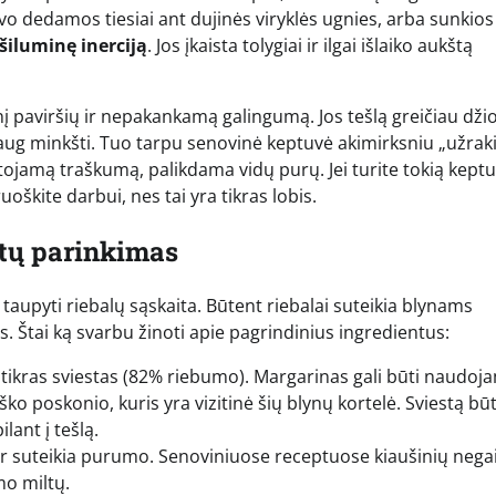
vo dedamos tiesiai ant dujinės viryklės ugnies, arba sunkios
šiluminę inerciją
. Jos įkaista tolygiai ir ilgai išlaiko aukštą
inį paviršių ir nepakankamą galingumą. Jos tešlą greičiau dži
daug minkšti. Tuo tarpu senovinė keptuvė akimirksniu „užrak
rtojamą traškumą, palikdama vidų purų. Jei turite tokią kept
uoškite darbui, nes tai yra tikras lobis.
ntų parinkimas
 taupyti riebalų sąskaita. Būtent riebalai suteikia blynams
s. Štai ką svarbu žinoti apie pagrindinius ingredientus:
ikras sviestas (82% riebumo). Margarinas gali būti naudoj
iško poskonio, kuris yra vizitinė šių blynų kortelė. Sviestą bū
lant į tešlą.
 ir suteikia purumo. Senoviniuose receptuose kiaušinių nega
mo miltų.