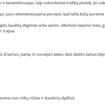
i ir karamelizuojasi, taip sukurdamas traškią plutelę. Jei cu
tus. Juos rekomenduojama persijoti, kad tešla būtų puresnė 
 įpila šaukštą degtinės arba spirito. Alkoholis kepimo metu g
r trapiai.
 iš kartos į kartą. Iš nurodyto kiekio išeis didelis kalnas bly
lausomai nuo miltų rūšies ir kiaušinių dydžio)