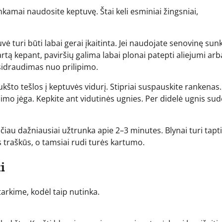
tinkamai naudosite keptuvę. Štai keli esminiai žingsniai,
vė turi būti labai gerai įkaitinta. Jei naudojate senovinę sun
kartą kepant, paviršių galima labai plonai patepti aliejumi arb
psidraudimas nuo prilipimo.
to tešlos į keptuvės vidurį. Stipriai suspauskite rankenas.
udimo jėga. Kepkite ant vidutinės ugnies. Per didelė ugnis su
čiau dažniausiai užtrunka apie 2–3 minutes. Blynai turi tapti
s traškūs, o tamsiai rudi turės kartumo.
i
tarkime, kodėl taip nutinka.