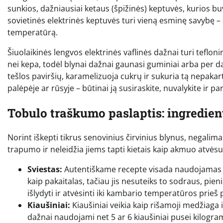
sunkios, dažniausiai ketaus (špižinės) keptuvės, kurios bu
sovietinės elektrinės keptuvės turi vieną esminę savybę –
temperatūrą.
Šiuolaikinės lengvos elektrinės vaflinės dažnai turi teflon
nei kepa, todėl blynai dažnai gaunasi guminiai arba per 
tešlos paviršių, karamelizuoja cukrų ir sukuria tą nepaka
palėpėje ar rūsyje – būtinai ją susiraskite, nuvalykite ir par
Tobulo traškumo paslaptis: ingredie
Norint iškepti tikrus senovinius čirvinius blynus, negalima
trapumo ir neleidžia jiems tapti kietais kaip akmuo atvėsu
Sviestas:
Autentiškame recepte visada naudojamas t
kaip pakaitalas, tačiau jis nesuteiks to sodraus, pien
išlydyti ir atvėsinti iki kambario temperatūros prieš pi
Kiaušiniai:
Kiaušiniai veikia kaip rišamoji medžiaga
dažnai naudojami net 5 ar 6 kiaušiniai pusei kilogra