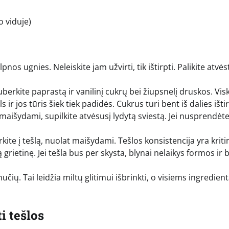
o viduje)
nos ugnies. Neleiskite jam užvirti, tik ištirpti. Palikite atvės
uberkite paprastą ir vanilinį cukrų bei žiupsnelį druskos. Vis
ir jos tūris šiek tiek padidės. Cukrus turi bent iš dalies ištir
maišydami, supilkite atvėsusį lydytą sviestą. Jei nusprendėt
rkite į tešlą, nuolat maišydami. Tešlos konsistencija yra kriti
ą grietinę. Jei tešla bus per skysta, blynai nelaikys formos ir 
učių. Tai leidžia miltų glitimui išbrinkti, o visiems ingredie
i tešlos