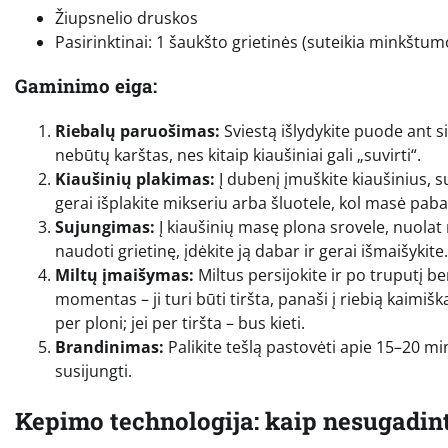
Žiupsnelio druskos
Pasirinktinai: 1 šaukšto grietinės (suteikia minkštum
Gaminimo eiga:
Riebalų paruošimas:
Sviestą išlydykite puode ant silp
nebūtų karštas, nes kitaip kiaušiniai gali „suvirti“.
Kiaušinių plakimas:
Į dubenį įmuškite kiaušinius, s
gerai išplakite mikseriu arba šluotele, kol masė pabals 
Sujungimas:
Į kiaušinių masę plona srovele, nuolat 
naudoti grietinę, įdėkite ją dabar ir gerai išmaišykite.
Miltų įmaišymas:
Miltus persijokite ir po truputį be
momentas – ji turi būti tiršta, panaši į riebią kaimišk
per ploni; jei per tiršta – bus kieti.
Brandinimas:
Palikite tešlą pastovėti apie 15–20 min
susijungti.
Kepimo technologija: kaip nesugadint