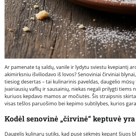
Ar pamenate tą saldų, vanile ir lydytu sviestu kvepiantį a
akimirksniu išviliodavo iš lovos? Senoviniai čirviniai blyn
tiesiog desertas – tai kulinarinis paveldas, daugelio mūs
įvairiausių vaflių ir sausainių, niekas negali prilygti tie
kuriuos kepdavo mamos ar močiutės. Šis straipsnis skirtas t
visas tešlos paruošimo bei kepimo subtilybes, kurios gara
Kodėl senovinė „čirvinė“ keptuvė yr
Daugelis kulinarų sutiks, kad pusė sėkmės kepant šiuos bl