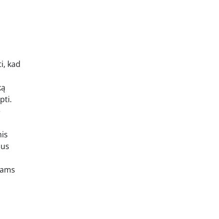
ti, kad
ką
pti.
e
nis
bus
ntams