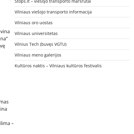
Stops.lt – viešojo transporto maršrutai
Vilniaus viešojo transporto informacija
Vilniaus oro uostas
ovina
Vilniaus universitetas
ina“
Vilnius Tech (buvęs VGTU)
uvę
Vilniaus meno galerijos
Kultūros naktis – Vilniaus kultūros festivalis
amas
tina
ilima –