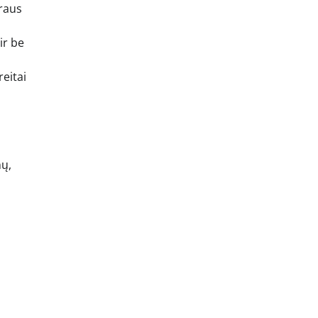
kraus
ir be
reitai
nų,