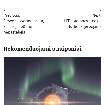
Navigacija
Previous:
Next:
tarp
Sirvydo skveras – vieta,
LFF stadionas – ne tik
įrašų
kurios galbūt nė
futbolo gerbėjams
nepastebėjai
Rekomenduojami straipsniai