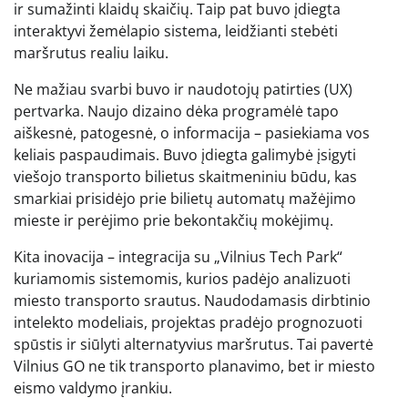
ir sumažinti klaidų skaičių. Taip pat buvo įdiegta
interaktyvi žemėlapio sistema, leidžianti stebėti
maršrutus realiu laiku.
Ne mažiau svarbi buvo ir naudotojų patirties (UX)
pertvarka. Naujo dizaino dėka programėlė tapo
aiškesnė, patogesnė, o informacija – pasiekiama vos
keliais paspaudimais. Buvo įdiegta galimybė įsigyti
viešojo transporto bilietus skaitmeniniu būdu, kas
smarkiai prisidėjo prie bilietų automatų mažėjimo
mieste ir perėjimo prie bekontakčių mokėjimų.
Kita inovacija – integracija su „Vilnius Tech Park“
kuriamomis sistemomis, kurios padėjo analizuoti
miesto transporto srautus. Naudodamasis dirbtinio
intelekto modeliais, projektas pradėjo prognozuoti
spūstis ir siūlyti alternatyvius maršrutus. Tai pavertė
Vilnius GO ne tik transporto planavimo, bet ir miesto
eismo valdymo įrankiu.