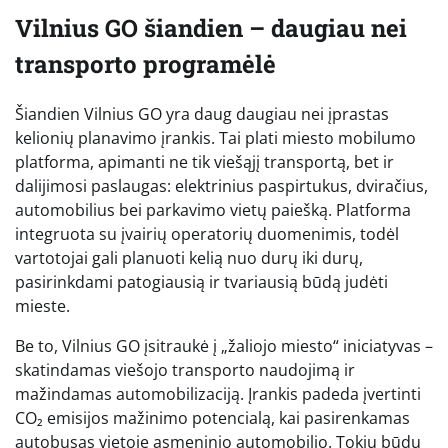
Vilnius GO šiandien – daugiau nei
transporto programėlė
Šiandien Vilnius GO yra daug daugiau nei įprastas
kelionių planavimo įrankis. Tai plati miesto mobilumo
platforma, apimanti ne tik viešąjį transportą, bet ir
dalijimosi paslaugas: elektrinius paspirtukus, dviračius,
automobilius bei parkavimo vietų paiešką. Platforma
integruota su įvairių operatorių duomenimis, todėl
vartotojai gali planuoti kelią nuo durų iki durų,
pasirinkdami patogiausią ir tvariausią būdą judėti
mieste.
Be to, Vilnius GO įsitraukė į „žaliojo miesto“ iniciatyvas –
skatindamas viešojo transporto naudojimą ir
mažindamas automobilizaciją. Įrankis padeda įvertinti
CO₂ emisijos mažinimo potencialą, kai pasirenkamas
autobusas vietoje asmeninio automobilio. Tokiu būdu