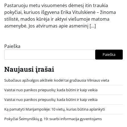
Pastaruoju metu visuomenės dėmesį itin traukia
pokyčiai, kuriuos išgyvena Erika Vitulskienė – žinoma
stilistė, mados kūrėja ir aktyvi viešumoje matoma
asmenybė. Jos atvirumas apie asmeninį […]
Paieška
Paieška
Naujausi įrašai
Subačiaus apžvalgos aikštelė: kodėl tai gražiausia Vilniaus vieta
Vaistai nuo panikos priepuolių: kada būtini ir kaip veikia
Vaistai nuo panikos priepuolių: kada būtini ir kaip veikia
Ką pamatyti Marijampolėje: 10 vietų, kurias būtina aplankyti
Pokyčiai Šeimyniškių g. 19: svarbi informacija gyventojams