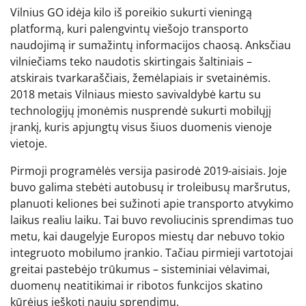
Vilnius GO idėja kilo iš poreikio sukurti vieningą
platformą, kuri palengvintų viešojo transporto
naudojimą ir sumažintų informacijos chaosą. Anksčiau
vilniečiams teko naudotis skirtingais šaltiniais –
atskirais tvarkaraščiais, žemėlapiais ir svetainėmis.
2018 metais Vilniaus miesto savivaldybė kartu su
technologijų įmonėmis nusprendė sukurti mobilųjį
įrankį, kuris apjungtų visus šiuos duomenis vienoje
vietoje.
Pirmoji programėlės versija pasirodė 2019-aisiais. Joje
buvo galima stebėti autobusų ir troleibusų maršrutus,
planuoti keliones bei sužinoti apie transporto atvykimo
laikus realiu laiku. Tai buvo revoliucinis sprendimas tuo
metu, kai daugelyje Europos miestų dar nebuvo tokio
integruoto mobilumo įrankio. Tačiau pirmieji vartotojai
greitai pastebėjo trūkumus – sisteminiai vėlavimai,
duomenų neatitikimai ir ribotos funkcijos skatino
kūrėjus ieškoti naujų sprendimų.