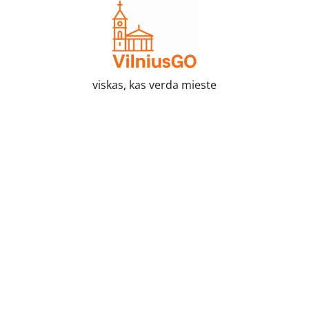
Skip
to
content
viskas, kas verda mieste