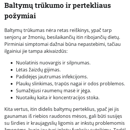
Baltymų trūkumo ir pertekliaus
požymiai
Baltymų trūkumas nėra retas reiškinys, ypač tarp
senjorų ar žmonių, besilaikančių itin ribojančių dietų.
Pirminiai simptomai dažnai būna nepastebimi, tačiau
ilgainiui jie tampa akivaizdūs:
Nuolatinis nuovargis ir silpnumas.
Lėtas žaizdų gijimas.
Padidėjęs jautrumas infekcijoms.
Plaukų slinkimas, trapūs nagai ir odos problemos.
Sumažėjusi raumenų masė ir jėga.
Nuotaikų kaita ir koncentracijos stoka.
Kita vertus, itin didelis baltymų perteklius, ypač jei jis
gaunamas iš riebios raudonos mėsos, gali būti susijęs
su širdies ir kraujagyslių ligomis ar inkstų problemomis