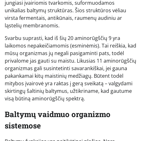
jungiasi įvairiomis tvarkomis, suformuodamos
unikalias baltymų struktūras. Šios struktūros vėliau
virsta fermentais, antikūnais, raumenų audiniu ar
ląstelių membranomis.
Svarbu suprasti, kad iš šių 20 aminorūgščių 9 yra
laikomos nepakeičiamomis (esminėmis). Tai reiškia, kad
mūsų organizmas jų negali pasigaminti pats, todėl
privalome jas gauti su maistu. Likusias 11 aminorūgščių
organizmas gali susintetinti savarankiškai, jei gauna
pakankamai kitų maistinių medžiagų. Būtent todėl
mitybos įvairovė yra raktas į gerą sveikatą – valgydami
skirtingų šaltinių baltymus, užtikriname, kad gautume
visą būtiną aminorūgščių spektrą.
Baltymų vaidmuo organizmo
sistemose