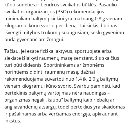
kūno sudėties ir bendros sveikatos būklės. Pasaulio
sveikatos organizacijos (PSO) rekomendacijos
minimaliam baltymų kiekiui yra maždaug 0,8 g vienam
kilogramui kūno svorio per dieną. Tai kiekis, būtinas
išvengti mitybos trūkumų suaugusiam, sėslų gyvenimo
būdą gyvenančiam žmogui.
Tačiau, jei esate fiziškai aktyvus, sportuojate arba
siekiate išlaikyti raumenų masę senstant, šis skaičius
turi būti didesnis. Sportininkams ar žmonėms,
norintiems didinti raumenų masę, dažnai
rekomenduojama suvartoti nuo 1,4 iki 2,0 g baltymų
vienam kilogramui kūno svorio. Svarbu paminėti, kad
perteklinis baltymų vartojimas nėra naudingas –
organizmas negali „kaupti“ baltymų kaip riebalų ar
angliavandenių atsargų, todėl perteklius yra skaidomas
ir pašalinamas arba verčiamas energija, apkraunant
inkstus.