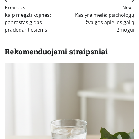
Navigacija
Previous:
Next:
tarp
Kaip megzti kojines:
Kas yra meilė: psichologų
įrašų
paprastas gidas
įžvalgos apie jos galią
pradedantiesiems
žmogui
Rekomenduojami straipsniai