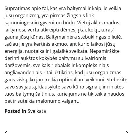
Supratimas apie tai, kas yra baltymai ir kaip jie veikia
jūsų organizmą, yra pirmas žingsnis link
sąmoningesnio gyvenimo būdo. Vietoj aklos mados
laikymosi, verta atkreipti dėmesį į tai, kokį „kuras“
gauna jūsų kūnas. Baltymai nėra stebuklingas piliulė,
tačiau jie yra kertinis akmuo, ant kurio laikosi jūsų
energija, nuotaika ir ilgalaikė sveikata. Nepamirškite
derinti aukštos kokybės baltymų su įvairiomis
daržovėmis, sveikais riebalais ir kompleksiniais
angliavandeniais – tai užtikrins, kad jūsų organizmas
gaus viską, ko jam reikia optimaliam veikimui. Stebėkite
savo savijautą, klausykite savo kūno signalų ir rinkitės
tuos baltymų šaltinius, kurie jums ne tik teikia naudos,
bet ir suteikia malonumo valgant.
Posted in
Sveikata