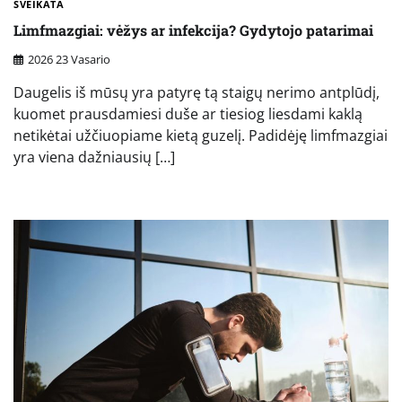
SVEIKATA
Limfmazgiai: vėžys ar infekcija? Gydytojo patarimai
2026 23 Vasario
Daugelis iš mūsų yra patyrę tą staigų nerimo antplūdį,
kuomet prausdamiesi duše ar tiesiog liesdami kaklą
netikėtai užčiuopiame kietą guzelį. Padidėję limfmazgiai
yra viena dažniausių […]