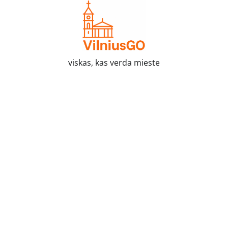
Skip
to
content
viskas, kas verda mieste