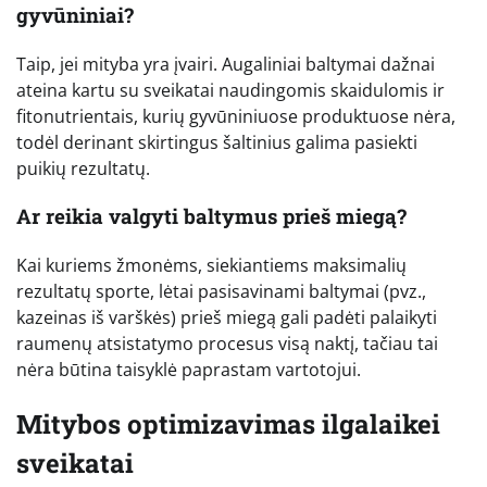
gyvūniniai?
Taip, jei mityba yra įvairi. Augaliniai baltymai dažnai
ateina kartu su sveikatai naudingomis skaidulomis ir
fitonutrientais, kurių gyvūniniuose produktuose nėra,
todėl derinant skirtingus šaltinius galima pasiekti
puikių rezultatų.
Ar reikia valgyti baltymus prieš miegą?
Kai kuriems žmonėms, siekiantiems maksimalių
rezultatų sporte, lėtai pasisavinami baltymai (pvz.,
kazeinas iš varškės) prieš miegą gali padėti palaikyti
raumenų atsistatymo procesus visą naktį, tačiau tai
nėra būtina taisyklė paprastam vartotojui.
Mitybos optimizavimas ilgalaikei
sveikatai