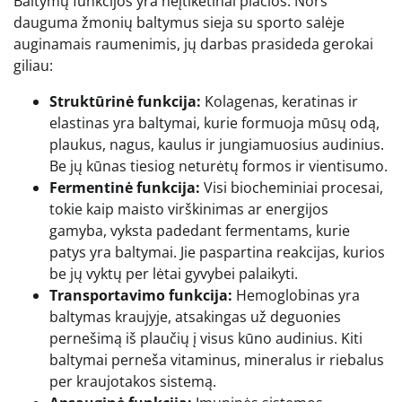
Baltymų funkcijos yra neįtikėtinai plačios. Nors
dauguma žmonių baltymus sieja su sporto salėje
auginamais raumenimis, jų darbas prasideda gerokai
giliau:
Struktūrinė funkcija:
Kolagenas, keratinas ir
elastinas yra baltymai, kurie formuoja mūsų odą,
plaukus, nagus, kaulus ir jungiamuosius audinius.
Be jų kūnas tiesiog neturėtų formos ir vientisumo.
Fermentinė funkcija:
Visi biocheminiai procesai,
tokie kaip maisto virškinimas ar energijos
gamyba, vyksta padedant fermentams, kurie
patys yra baltymai. Jie paspartina reakcijas, kurios
be jų vyktų per lėtai gyvybei palaikyti.
Transportavimo funkcija:
Hemoglobinas yra
baltymas kraujyje, atsakingas už deguonies
pernešimą iš plaučių į visus kūno audinius. Kiti
baltymai perneša vitaminus, mineralus ir riebalus
per kraujotakos sistemą.