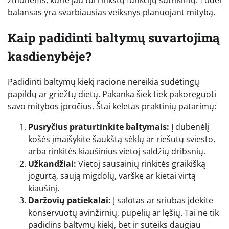
žmonėms, kurie jau turi inkstų funkcijų sutrikimų. Todėl
balansas yra svarbiausias veiksnys planuojant mitybą.
Kaip padidinti baltymų suvartojimą
kasdienybėje?
Padidinti baltymų kiekį racione nereikia sudėtingų
papildų ar griežtų dietų. Pakanka šiek tiek pakoreguoti
savo mitybos įpročius. Štai keletas praktinių patarimų:
Pusryčius praturtinkite baltymais:
Į dubenėlį
košės įmaišykite šaukštą sėklų ar riešutų sviesto,
arba rinkitės kiaušinius vietoj saldžių dribsnių.
Užkandžiai:
Vietoj sausainių rinkitės graikišką
jogurtą, saują migdolų, varškę ar kietai virtą
kiaušinį.
Daržovių patiekalai:
Į salotas ar sriubas įdėkite
konservuotų avinžirnių, pupelių ar lęšių. Tai ne tik
padidins baltymų kiekį, bet ir suteiks daugiau