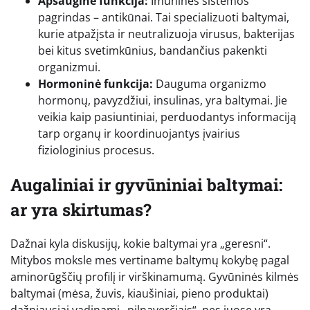
Apsauginė funkcija:
Imuninės sistemos
pagrindas – antikūnai. Tai specializuoti baltymai,
kurie atpažįsta ir neutralizuoja virusus, bakterijas
bei kitus svetimkūnius, bandančius pakenkti
organizmui.
Hormoninė funkcija:
Dauguma organizmo
hormonų, pavyzdžiui, insulinas, yra baltymai. Jie
veikia kaip pasiuntiniai, perduodantys informaciją
tarp organų ir koordinuojantys įvairius
fiziologinius procesus.
Augaliniai ir gyvūniniai baltymai:
ar yra skirtumas?
Dažnai kyla diskusijų, kokie baltymai yra „geresni“.
Mitybos moksle mes vertiname baltymų kokybę pagal
aminorūgščių profilį ir virškinamumą. Gyvūninės kilmės
baltymai (mėsa, žuvis, kiaušiniai, pieno produktai)