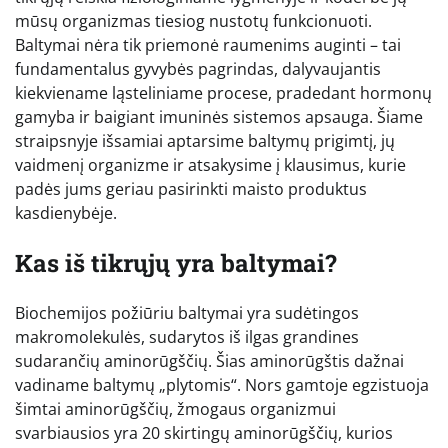
mūsų organizmas tiesiog nustotų funkcionuoti.
Baltymai nėra tik priemonė raumenims auginti – tai
fundamentalus gyvybės pagrindas, dalyvaujantis
kiekviename ląsteliniame procese, pradedant hormonų
gamyba ir baigiant imuninės sistemos apsauga. Šiame
straipsnyje išsamiai aptarsime baltymų prigimtį, jų
vaidmenį organizme ir atsakysime į klausimus, kurie
padės jums geriau pasirinkti maisto produktus
kasdienybėje.
Kas iš tikrųjų yra baltymai?
Biochemijos požiūriu baltymai yra sudėtingos
makromolekulės, sudarytos iš ilgas grandines
sudarančių aminorūgščių. Šias aminorūgštis dažnai
vadiname baltymų „plytomis“. Nors gamtoje egzistuoja
šimtai aminorūgščių, žmogaus organizmui
svarbiausios yra 20 skirtingų aminorūgščių, kurios