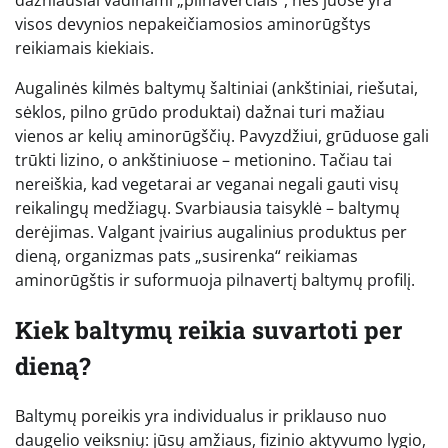
dažniausiai vadinami „pilnaverčiais“, nes juose yra
visos devynios nepakeičiamosios aminorūgštys
reikiamais kiekiais.
Augalinės kilmės baltymų šaltiniai (ankštiniai, riešutai,
sėklos, pilno grūdo produktai) dažnai turi mažiau
vienos ar kelių aminorūgščių. Pavyzdžiui, grūduose gali
trūkti lizino, o ankštiniuose – metionino. Tačiau tai
nereiškia, kad vegetarai ar veganai negali gauti visų
reikalingų medžiagų. Svarbiausia taisyklė – baltymų
derėjimas. Valgant įvairius augalinius produktus per
dieną, organizmas pats „susirenka“ reikiamas
aminorūgštis ir suformuoja pilnavertį baltymų profilį.
Kiek baltymų reikia suvartoti per
dieną?
Baltymų poreikis yra individualus ir priklauso nuo
daugelio veiksnių: jūsų amžiaus, fizinio aktyvumo lygio,