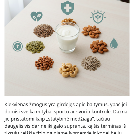
Kiekvienas žmogus yra girdėjęs apie baltymus, ypač jei
domisi sveika mityba, sportu ar svorio kontrole. Dažnai
jie pristatomi kaip „statybinė medžiaga“, tačiau
daugelis vis dar ne iki galo supranta, ką šis terminas iš
tikrųjų reiškia fiziologiniame lygmenyje ir kodėl be jų