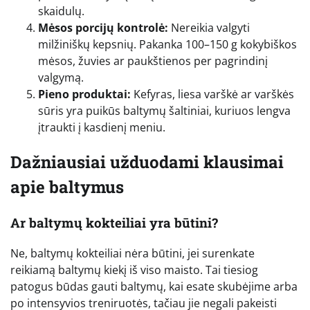
skaidulų.
Mėsos porcijų kontrolė:
Nereikia valgyti
milžiniškų kepsnių. Pakanka 100–150 g kokybiškos
mėsos, žuvies ar paukštienos per pagrindinį
valgymą.
Pieno produktai:
Kefyras, liesa varškė ar varškės
sūris yra puikūs baltymų šaltiniai, kuriuos lengva
įtraukti į kasdienį meniu.
Dažniausiai užduodami klausimai
apie baltymus
Ar baltymų kokteiliai yra būtini?
Ne, baltymų kokteiliai nėra būtini, jei surenkate
reikiamą baltymų kiekį iš viso maisto. Tai tiesiog
patogus būdas gauti baltymų, kai esate skubėjime arba
po intensyvios treniruotės, tačiau jie negali pakeisti