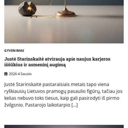
GYVENIMAS
Justė Starinskaitė atvirauja apie naujus karjeros
iššūkius ir asmeninį augimą
2026 4 Sausio
Justė Starinskaitė pastaraisiais metais tapo viena
ryškiausių Lietuvos pramogų pasaulio figūrų, tačiau jos
kelias nebuvo toks tiesus, kaip gali pasirodyti iš pirmo
žvilgsnio. Pastarojo laikotarpio […]