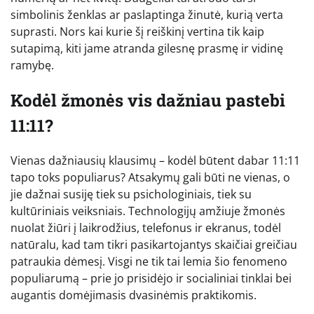
simbolinis ženklas ar paslaptinga žinutė, kurią verta
suprasti. Nors kai kurie šį reiškinį vertina tik kaip
sutapimą, kiti jame atranda gilesnę prasmę ir vidinę
ramybę.
Kodėl žmonės vis dažniau pastebi
11:11?
Vienas dažniausių klausimų – kodėl būtent dabar 11:11
tapo toks populiarus? Atsakymų gali būti ne vienas, o
jie dažnai susiję tiek su psichologiniais, tiek su
kultūriniais veiksniais. Technologijų amžiuje žmonės
nuolat žiūri į laikrodžius, telefonus ir ekranus, todėl
natūralu, kad tam tikri pasikartojantys skaičiai greičiau
patraukia dėmesį. Visgi ne tik tai lemia šio fenomeno
populiarumą – prie jo prisidėjo ir socialiniai tinklai bei
augantis domėjimasis dvasinėmis praktikomis.