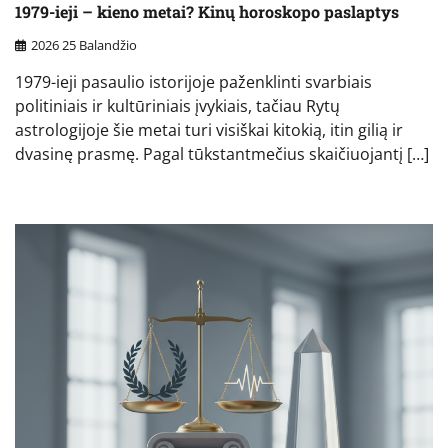
1979-ieji – kieno metai? Kinų horoskopo paslaptys
2026 25 Balandžio
1979-ieji pasaulio istorijoje paženklinti svarbiais
politiniais ir kultūriniais įvykiais, tačiau Rytų
astrologijoje šie metai turi visiškai kitokią, itin gilią ir
dvasinę prasmę. Pagal tūkstantmečius skaičiuojantį […]