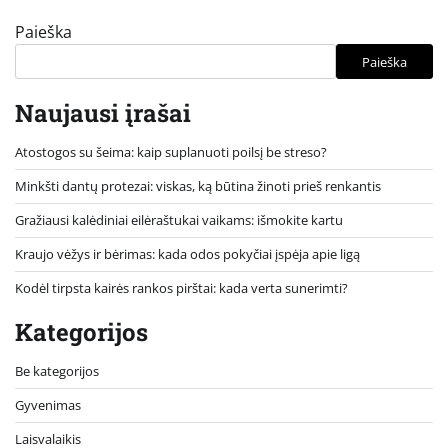
Paieška
Paieška
Naujausi įrašai
Atostogos su šeima: kaip suplanuoti poilsį be streso?
Minkšti dantų protezai: viskas, ką būtina žinoti prieš renkantis
Gražiausi kalėdiniai eilėraštukai vaikams: išmokite kartu
Kraujo vėžys ir bėrimas: kada odos pokyčiai įspėja apie ligą
Kodėl tirpsta kairės rankos pirštai: kada verta sunerimti?
Kategorijos
Be kategorijos
Gyvenimas
Laisvalaikis