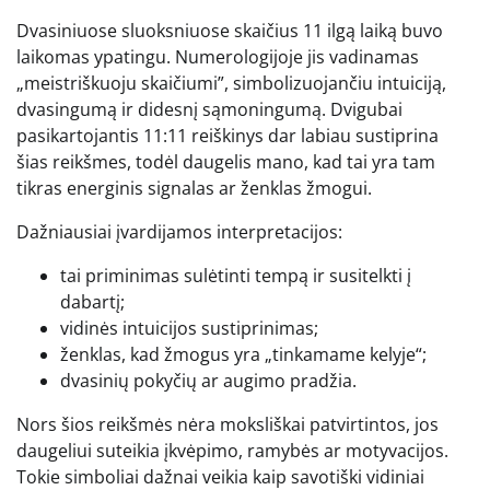
Dvasiniuose sluoksniuose skaičius 11 ilgą laiką buvo
laikomas ypatingu. Numerologijoje jis vadinamas
„meistriškuoju skaičiumi”, simbolizuojančiu intuiciją,
dvasingumą ir didesnį sąmoningumą. Dvigubai
pasikartojantis 11:11 reiškinys dar labiau sustiprina
šias reikšmes, todėl daugelis mano, kad tai yra tam
tikras energinis signalas ar ženklas žmogui.
Dažniausiai įvardijamos interpretacijos:
tai priminimas sulėtinti tempą ir susitelkti į
dabartį;
vidinės intuicijos sustiprinimas;
ženklas, kad žmogus yra „tinkamame kelyje“;
dvasinių pokyčių ar augimo pradžia.
Nors šios reikšmės nėra moksliškai patvirtintos, jos
daugeliui suteikia įkvėpimo, ramybės ar motyvacijos.
Tokie simboliai dažnai veikia kaip savotiški vidiniai