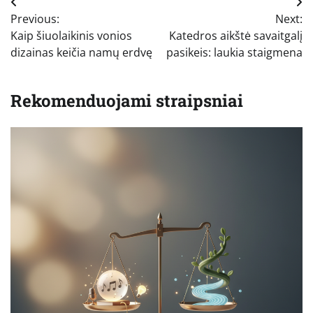
Navigacija
Previous:
Next:
tarp
Kaip šiuolaikinis vonios
Katedros aikštė savaitgalį
įrašų
dizainas keičia namų erdvę
pasikeis: laukia staigmena
Rekomenduojami straipsniai