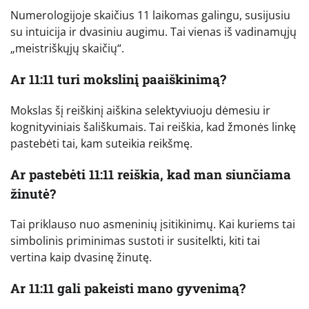
Numerologijoje skaičius 11 laikomas galingu, susijusiu
su intuicija ir dvasiniu augimu. Tai vienas iš vadinamųjų
„meistriškųjų skaičių“.
Ar 11:11 turi mokslinį paaiškinimą?
Mokslas šį reiškinį aiškina selektyviuoju dėmesiu ir
kognityviniais šališkumais. Tai reiškia, kad žmonės linkę
pastebėti tai, kam suteikia reikšmę.
Ar pastebėti 11:11 reiškia, kad man siunčiama
žinutė?
Tai priklauso nuo asmeninių įsitikinimų. Kai kuriems tai
simbolinis priminimas sustoti ir susitelkti, kiti tai
vertina kaip dvasinę žinutę.
Ar 11:11 gali pakeisti mano gyvenimą?