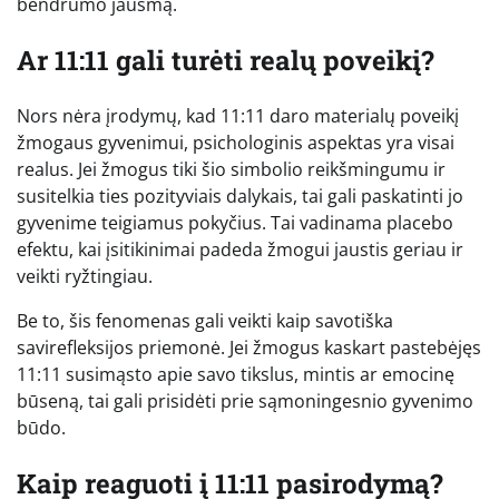
bendrumo jausmą.
Ar 11:11 gali turėti realų poveikį?
Nors nėra įrodymų, kad 11:11 daro materialų poveikį
žmogaus gyvenimui, psichologinis aspektas yra visai
realus. Jei žmogus tiki šio simbolio reikšmingumu ir
susitelkia ties pozityviais dalykais, tai gali paskatinti jo
gyvenime teigiamus pokyčius. Tai vadinama placebo
efektu, kai įsitikinimai padeda žmogui jaustis geriau ir
veikti ryžtingiau.
Be to, šis fenomenas gali veikti kaip savotiška
savirefleksijos priemonė. Jei žmogus kaskart pastebėjęs
11:11 susimąsto apie savo tikslus, mintis ar emocinę
būseną, tai gali prisidėti prie sąmoningesnio gyvenimo
būdo.
Kaip reaguoti į 11:11 pasirodymą?