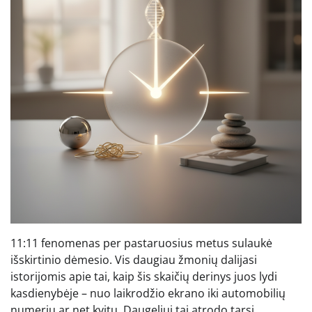
11:11 fenomenas per pastaruosius metus sulaukė
išskirtinio dėmesio. Vis daugiau žmonių dalijasi
istorijomis apie tai, kaip šis skaičių derinys juos lydi
kasdienybėje – nuo laikrodžio ekrano iki automobilių
numerių ar net kvitų. Daugeliui tai atrodo tarsi