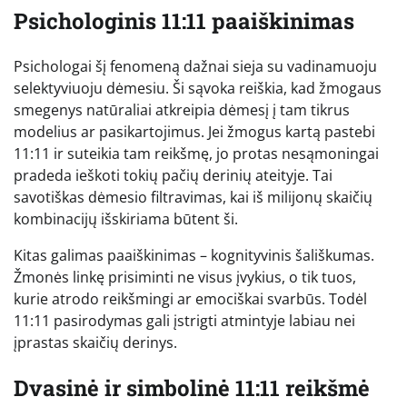
Psichologinis 11:11 paaiškinimas
Psichologai šį fenomeną dažnai sieja su vadinamuoju
selektyviuoju dėmesiu. Ši sąvoka reiškia, kad žmogaus
smegenys natūraliai atkreipia dėmesį į tam tikrus
modelius ar pasikartojimus. Jei žmogus kartą pastebi
11:11 ir suteikia tam reikšmę, jo protas nesąmoningai
pradeda ieškoti tokių pačių derinių ateityje. Tai
savotiškas dėmesio filtravimas, kai iš milijonų skaičių
kombinacijų išskiriama būtent ši.
Kitas galimas paaiškinimas – kognityvinis šališkumas.
Žmonės linkę prisiminti ne visus įvykius, o tik tuos,
kurie atrodo reikšmingi ar emociškai svarbūs. Todėl
11:11 pasirodymas gali įstrigti atmintyje labiau nei
įprastas skaičių derinys.
Dvasinė ir simbolinė 11:11 reikšmė