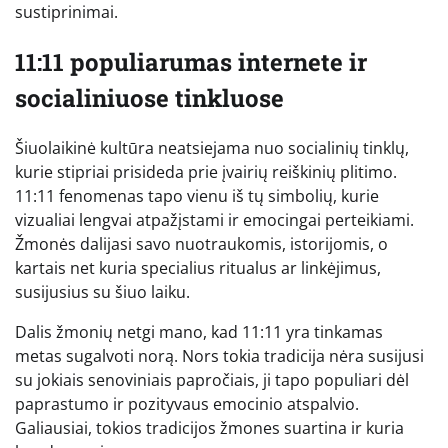
sustiprinimai.
11:11 populiarumas internete ir
socialiniuose tinkluose
Šiuolaikinė kultūra neatsiejama nuo socialinių tinklų,
kurie stipriai prisideda prie įvairių reiškinių plitimo.
11:11 fenomenas tapo vienu iš tų simbolių, kurie
vizualiai lengvai atpažįstami ir emocingai perteikiami.
Žmonės dalijasi savo nuotraukomis, istorijomis, o
kartais net kuria specialius ritualus ar linkėjimus,
susijusius su šiuo laiku.
Dalis žmonių netgi mano, kad 11:11 yra tinkamas
metas sugalvoti norą. Nors tokia tradicija nėra susijusi
su jokiais senoviniais papročiais, ji tapo populiari dėl
paprastumo ir pozityvaus emocinio atspalvio.
Galiausiai, tokios tradicijos žmones suartina ir kuria