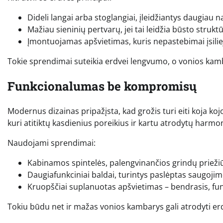
Dideli langai arba stoglangiai, įleidžiantys daugiau n
Mažiau sieninių pertvarų, jei tai leidžia būsto struktū
Įmontuojamas apšvietimas, kuris nepastebimai įsilieja
Tokie sprendimai suteikia erdvei lengvumo, o vonios ka
Funkcionalumas be kompromisų
Modernus dizainas pripažįsta, kad grožis turi eiti koja ko
kuri atitiktų kasdienius poreikius ir kartu atrodytų harmo
Naudojami sprendimai:
Kabinamos spintelės, palengvinančios grindų prieži
Daugiafunkciniai baldai, turintys paslėptas saugoji
Kruopščiai suplanuotas apšvietimas – bendrasis, funk
Tokiu būdu net ir mažas vonios kambarys gali atrodyti er