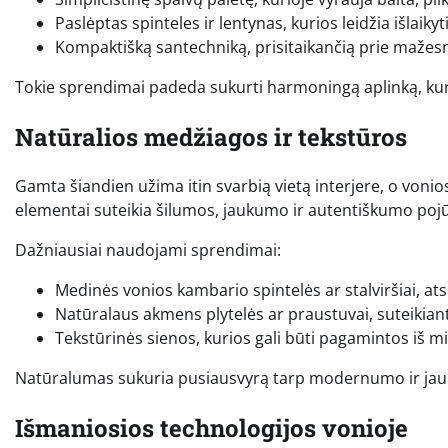
Paslėptas spinteles ir lentynas, kurios leidžia išlaiky
Kompaktišką santechniką, prisitaikančią prie mažes
Tokie sprendimai padeda sukurti harmoningą aplinką, kur
Natūralios medžiagos ir tekstūros
Gamta šiandien užima itin svarbią vietą interjere, o voni
elementai suteikia šilumos, jaukumo ir autentiškumo pojūtį
Dažniausiai naudojami sprendimai:
Medinės vonios kambario spintelės ar stalviršiai, a
Natūralaus akmens plytelės ar praustuvai, suteikian
Tekstūrinės sienos, kurios gali būti pagamintos iš m
Natūralumas sukuria pusiausvyrą tarp modernumo ir jaukum
Išmaniosios technologijos vonioje