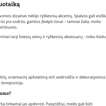
nuotaiką
ios dizainas nebijo ryškesnių akcentų. Spalvos gali visišk
ūs yra sodrūs, gamtos įkvėpti tonai – tamsiai žalia, molio
skirtinumo.
eriniai tarp šviesių sienų ir ryškesnių aksesuarų – tokiu būdu
tinį, orientacinį apšvietimą virš veidrodžio ir dekoratyvinius
s kompozicija.
poms?
ba tinkamai jas apdoroti. Pavyzdžiui, medis gali būti