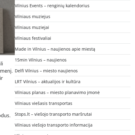
Vilnius Events – renginių kalendorius
Vilniaus muziejus
Vilniaus muziejai
Vilniaus festivaliai
Made in Vilnius – naujienos apie miestą
15min Vilnius – naujienos
li
dmenį.
Delfi Vilnius – miesto naujienos
ir
LRT Vilnius – aktualijos ir kultūra
Vilniaus planas – miesto planavimo įmonė
Vilniaus viešasis transportas
Stops.lt – viešojo transporto maršrutai
odus.
Vilniaus viešojo transporto informacija