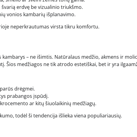
ti švarią erdvę be vizualinio triukšmo.
nių vonios kambarių išplanavimo.
ioje neperkrautumas virsta tikru komfortu.
os kambarys – ne išimtis. Natūralaus medžio, akmens ir moli
. Šios medžiagos ne tik atrodo estetiškai, bet ir yra ilgaam
tsparūs drėgmei.
tys prabangos įspūdį.
ikrocemento ar kitų šiuolaikinių medžiagų.
o, todėl ši tendencija išlieka viena populiariausių.