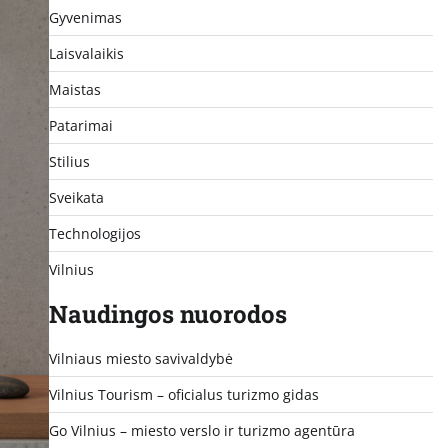
Gyvenimas
Laisvalaikis
Maistas
Patarimai
Stilius
Sveikata
Technologijos
Vilnius
Naudingos nuorodos
Vilniaus miesto savivaldybė
Vilnius Tourism – oficialus turizmo gidas
Go Vilnius – miesto verslo ir turizmo agentūra