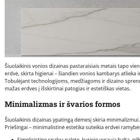
Šiuolaikinis vonios dizainas pastaraisiais metais tapo vien
erdvė, skirta higienai – šiandien vonios kambarys atlieka 
Tobulėjant technologijoms, medžiagoms ir dizaino sprend
mažas erdves į išskirtinai patogias ir estetiškas vietas.
Minimalizmas ir švarios formos
Šiuolaikinis dizainas ypatingą dėmesį skiria minimalizmui.
Priešingai – minimalistinė estetika suteikia erdvei ramybė
Simplicistinę spalvų paletę, kurioje vyrauja balta, p