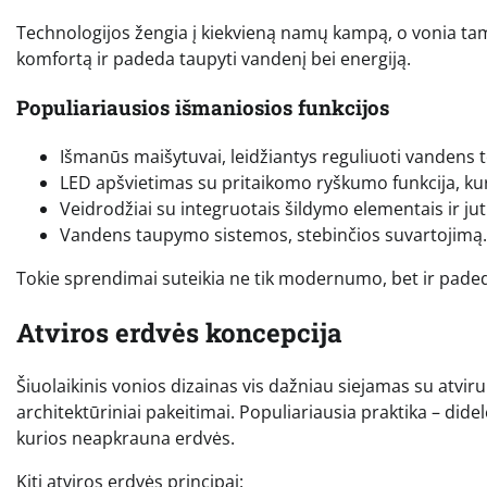
Technologijos žengia į kiekvieną namų kampą, o vonia tam
komfortą ir padeda taupyti vandenį bei energiją.
Populiariausios išmaniosios funkcijos
Išmanūs maišytuvai, leidžiantys reguliuoti vandens t
LED apšvietimas su pritaikomo ryškumo funkcija, kur
Veidrodžiai su integruotais šildymo elementais ir juti
Vandens taupymo sistemos, stebinčios suvartojimą.
Tokie sprendimai suteikia ne tik modernumo, bet ir paded
Atviros erdvės koncepcija
Šiuolaikinis vonios dizainas vis dažniau siejamas su atvirum
architektūriniai pakeitimai. Populiariausia praktika – did
kurios neapkrauna erdvės.
Kiti atviros erdvės principai: