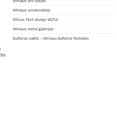
Vilniaus oro uostas
Vilniaus universitetas
Vilnius Tech (buvęs VGTU)
Vilniaus meno galerijos
Kultūros naktis – Vilniaus kultūros festivalis
o
žės.