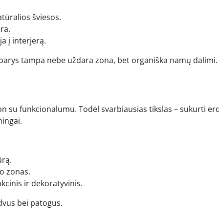
atūralios šviesos.
ra.
 į interjerą.
mbarys tampa nebe uždara zona, bet organiška namų dalimi.
jon su funkcionalumu. Todėl svarbiausias tikslas – sukurti er
ningai.
ūrą.
mo zonas.
cinis ir dekoratyvinis.
dvus bei patogus.