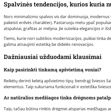
Spalvinės tendencijos, kurios kuria 
Nors minimalizmo spalvos vis dar dominuoja, modernus von
pakeisti erdvės charakterį. Pastaruoju metu ypač populiar
atspalviai, grafitas ar mėlyna. Jie suteikia elegancijos ir iš
Tiems, kurie nori subtilios modernizacijos, puikiai tinka d
galima atnaujinti estetiką be didelės renovacijos.
Dažniausiai užduodami klausimai
Kaip pasirinkti tinkamą apšvietimą voniai?
Reikėtų derinti keletą apšvietimo tipų: bendrąjį šviesos šal
elementus. Taip sukuriama funkcionali ir estetiška švieso
Ar natūralios medžiagos tinka drėgnoms patal
Taip, tačiau būtina rinktis drėgmei atsparias medžiagas ar