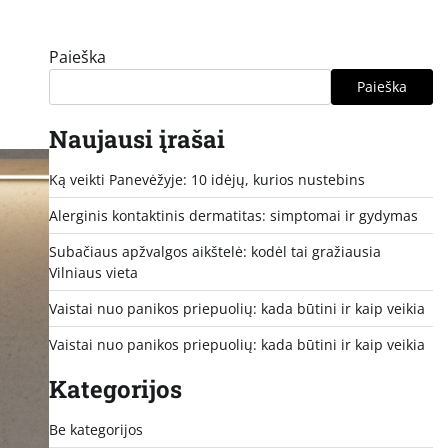
Paieška
Paieška
Naujausi įrašai
Ką veikti Panevėžyje: 10 idėjų, kurios nustebins
Alerginis kontaktinis dermatitas: simptomai ir gydymas
Subačiaus apžvalgos aikštelė: kodėl tai gražiausia
Vilniaus vieta
Vaistai nuo panikos priepuolių: kada būtini ir kaip veikia
Vaistai nuo panikos priepuolių: kada būtini ir kaip veikia
Kategorijos
Be kategorijos