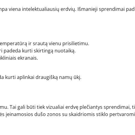
pa viena intelektualiausių erdvių. Išmanieji sprendimai pad
emperatūrą ir srautą vienu prisilietimu.
i padeda kurti skirtingą nuotaiką.
kliniais ekranais.
a kurti aplinkai draugišką namų ūkį.
u. Tai gali būti tiek vizualiai erdvę plečiantys sprendimai, t
elės įeinamosios dušo zonos su skaidriomis stiklo pertvaromi