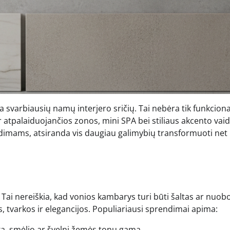
a svarbiausių namų interjero sričių. Tai nebėra tik funkciona
ir atpalaiduojančios zonos, mini SPA bei stiliaus akcento vai
imams, atsiranda vis daugiau galimybių transformuoti net 
 Tai nereiškia, kad vonios kambarys turi būti šaltas ar nuob
s, tvarkos ir elegancijos. Populiariausi sprendimai apima:
ilka, smėlio ar švelni žemės tonų gama.