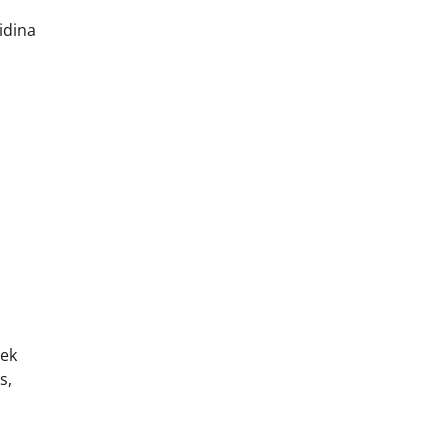
idina
iek
s,