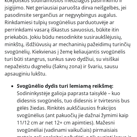
kokybiškos sodinamosios medžiagos pasirinkimo ir
įsigijimo. Net geriausiai paruošta dirva neišgelbės, jei
pasodinsite sergančius ar negyvybingus augalus.
Rinkdamiesi tulpių svogūnėlius parduotuvėje ar
perrinkdami vasarą iškastus savuosius, būkite itin
priekabūs. Jokiu būdu nesodinkite susiraukšlėjusių,
minkštų, išdžiūvusių ar mechaninių pažeidimų turinčių
svogūnėlių. Kiekvienas į žemę keliaujantis svogūnėlis
turi būti stangrus, sunkus savo dydžiui, su visiškai
nepažeistu dugneliu (šaknų zona) ir švariu, sausu
apsauginiu lukštu.
Svogūnėlio dydis turi lemiamą reikšmę:
Sodininkystėje galioja paprasta taisyklė – kuo
didesnis svogūnėlis, tuo didesnis ir tvirtesnis bus
gėlės žiedas. Rinkitės aukščiausios frakcijos
svogūnėlius (ant pakuočių jie dažnai žymimi kaip
11/12 cm ar net 12+ cm apimties). Mažesni
svogūnėliai (vadinami vaikučiais) pirmaisiais