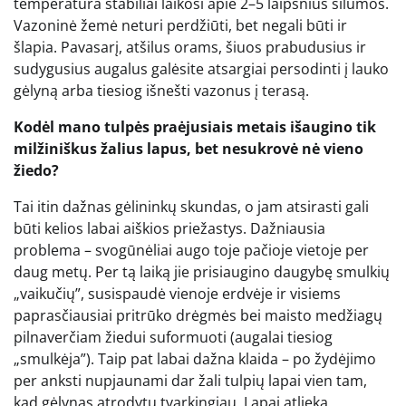
temperatūra stabiliai laikosi apie 2–5 laipsnius šilumos.
Vazoninė žemė neturi perdžiūti, bet negali būti ir
šlapia. Pavasarį, atšilus orams, šiuos prabudusius ir
sudygusius augalus galėsite atsargiai persodinti į lauko
gėlyną arba tiesiog išnešti vazonus į terasą.
Kodėl mano tulpės praėjusiais metais išaugino tik
milžiniškus žalius lapus, bet nesukrovė nė vieno
žiedo?
Tai itin dažnas gėlininkų skundas, o jam atsirasti gali
būti kelios labai aiškios priežastys. Dažniausia
problema – svogūnėliai augo toje pačioje vietoje per
daug metų. Per tą laiką jie prisiaugino daugybę smulkių
„vaikučių”, susispaudė vienoje erdvėje ir visiems
paprasčiausiai pritrūko drėgmės bei maisto medžiagų
pilnaverčiam žiedui suformuoti (augalai tiesiog
„smulkėja”). Taip pat labai dažna klaida – po žydėjimo
per anksti nupjaunami dar žali tulpių lapai vien tam,
kad gėlynas atrodytų tvarkingiau. Lapai atlieka