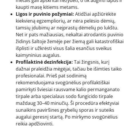
metais gali apskritai nežydėti, o tik auginti lapus ir
kaupti masę kitiems metams.
Ligos ir puvinio požymiai:
Atidžiai apžiūrėkite
kiekvieną egzempliorių, ar nėra pelėsio dėmių,
tamsių įdubimų ar neįprastų dėmelių po lukštu.
Net ir pats mažiausias, nekaltai atrodantis puvinio
židinys šaltoje žemėje per žiemą gali katastrofiškai
išplisti ir užkrėsti visus šalia esančius sveikus
kaimyninius augalus.
Profilaktinė dezinfekcija:
Tai žingsnis, kurį
dažnai praleidžia mėgėjai, tačiau be išimties taiko
profesionalai. Prieš pat sodinimą
rekomenduojama svogūnėlius profilaktiškai
pamirkyti šviesiai rausvame kalio permanganato
tirpale arba specialaus sodo fungicido tirpale
maždaug 30–40 minučių. Ši procedūra efektyviai
sunaikins paviršines grybelių sporas ir suteiks
augalui geresnį startą. Po mirkymo svogūnėlius
reikia apdžiovinti.