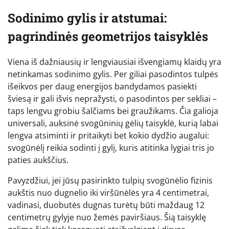
Sodinimo gylis ir atstumai:
pagrindinės geometrijos taisyklės
Viena iš dažniausių ir lengviausiai išvengiamų klaidų yra
netinkamas sodinimo gylis. Per giliai pasodintos tulpės
išeikvos per daug energijos bandydamos pasiekti
šviesą ir gali išvis nepražysti, o pasodintos per sekliai –
taps lengvu grobiu šalčiams bei graužikams. Čia galioja
universali, auksinė svogūninių gėlių taisyklė, kurią labai
lengva atsiminti ir pritaikyti bet kokio dydžio augalui:
svogūnėlį reikia sodinti į gylį, kuris atitinka lygiai tris jo
paties aukščius.
Pavyzdžiui, jei jūsų pasirinkto tulpių svogūnėlio fizinis
aukštis nuo dugnelio iki viršūnėlės yra 4 centimetrai,
vadinasi, duobutės dugnas turėtų būti maždaug 12
centimetrų gylyje nuo žemės paviršiaus. Šią taisyklę