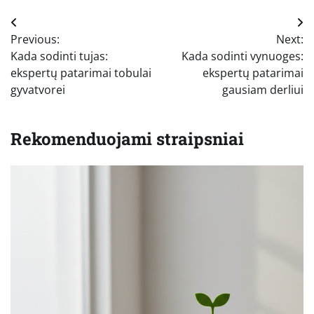
Navigacija
Previous:
Next:
tarp
Kada sodinti tujas:
Kada sodinti vynuoges:
įrašų
ekspertų patarimai tobulai
ekspertų patarimai
gyvatvorei
gausiam derliui
Rekomenduojami straipsniai