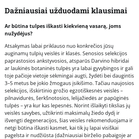
Dažniausiai užduodami klausimai
Ar būtina tulpes iškasti kiekvieną vasarą, joms
nužydėjus?
Atsakymas labai priklauso nuo konkrečios jūsų
auginamų tulpių veislės ir klasės. Senosios selekcijos
paprastosios ankstyvosios, atsparūs Darvino hibridai
ar laukinės botaninės tulpės yra labai gyvybingos ir gali
toje pačioje vietoje sėkmingai augti, žydėti bei daugintis
3–5 metus be jokio žmogaus įsikišimo. Tačiau naujosios
selekcijos, išskirtinio grožio egzotiškesnės veislės –
pilnavidurės, šerkšnotosios, lelijažiedės ar papūginės
tulpės – yra kur kas lepesnės. Norint išlaikyti tikslias jų
veislės savybes, užtikrinti maksimalų žiedo dydį ir
išvengti degeneracijos, šias veisles rekomenduojama ir
netgi būtina iškasti kasmet, kai tik jų lapai visiškai
pagelsta ir nudžiūsta (dažniausiai birželio pabaigoje ar