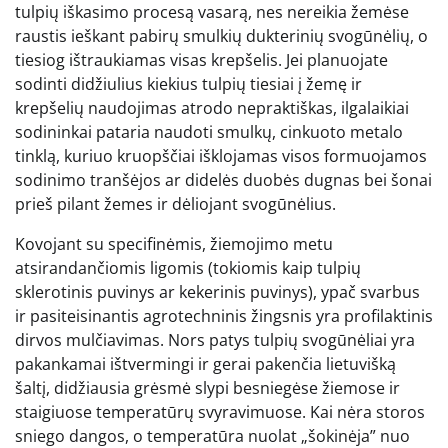
tulpių iškasimo procesą vasarą, nes nereikia žemėse
raustis ieškant pabirų smulkių dukterinių svogūnėlių, o
tiesiog ištraukiamas visas krepšelis. Jei planuojate
sodinti didžiulius kiekius tulpių tiesiai į žemę ir
krepšelių naudojimas atrodo nepraktiškas, ilgalaikiai
sodininkai pataria naudoti smulkų, cinkuoto metalo
tinklą, kuriuo kruopščiai išklojamas visos formuojamos
sodinimo tranšėjos ar didelės duobės dugnas bei šonai
prieš pilant žemes ir dėliojant svogūnėlius.
Kovojant su specifinėmis, žiemojimo metu
atsirandančiomis ligomis (tokiomis kaip tulpių
sklerotinis puvinys ar kekerinis puvinys), ypač svarbus
ir pasiteisinantis agrotechninis žingsnis yra profilaktinis
dirvos mulčiavimas. Nors patys tulpių svogūnėliai yra
pakankamai ištvermingi ir gerai pakenčia lietuvišką
šaltį, didžiausia grėsmė slypi besniegėse žiemose ir
staigiuose temperatūrų svyravimuose. Kai nėra storos
sniego dangos, o temperatūra nuolat „šokinėja” nuo