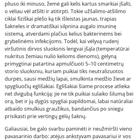
pliuso iki minuso, žemė gali kelis kartus smarkiai įšalti,
o vėliau vėl atšilti ir atitirpti. Tokie užšalimo-atšilimo
ciklai fiziškai plėšo ką tik išleistas jaunas, trapias
šakneles ir dramatiškai silpnina augalo imuninę
sistemą, atverdami plačius kelius bakterinėms bei
grybelinėms infekcijoms. Todėl, kai vėlyvą rudenį
viršutinis dirvos sluoksnis lengvai įšąla (temperatūrai
nukritus žemiau nulio kelioms dienoms), gėlyną
primygtinai patartina apmulčiuoti 5–10 centimetrų
storio sluoksniu, kuriam puikiai tiks neutralizuotos
durpės, sausi medžių lapai, smulkinta medžio žievė ar
spygliuočių eglišakiai. Eglišakiai šiame procese atlieka
net dvigubą funkciją: jie ne tik puikiai sulaiko šilumą bei
orą, bet ir jų dygūs spygliai papildomai, labai natūraliai
atbaido smulkius graužikus, bandančius po sniegu
prisikasti prie vertingų gėlių šaknų.
Galiausiai, be galo svarbu paminėti ir neužmiršti vieno
pavasarinio darbo: atėjus ankstyvam pavasariui ir vos