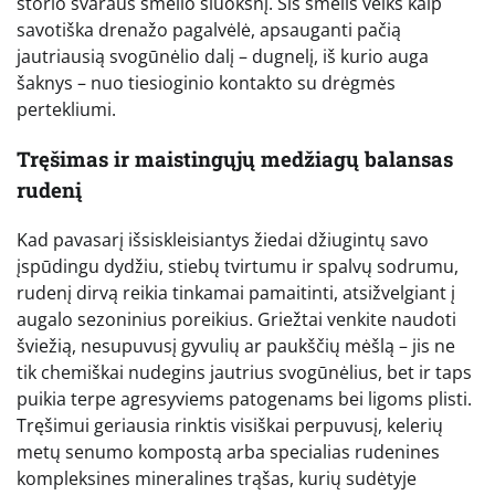
storio švaraus smėlio sluoksnį. Šis smėlis veiks kaip
savotiška drenažo pagalvėlė, apsauganti pačią
jautriausią svogūnėlio dalį – dugnelį, iš kurio auga
šaknys – nuo tiesioginio kontakto su drėgmės
pertekliumi.
Tręšimas ir maistingųjų medžiagų balansas
rudenį
Kad pavasarį išsiskleisiantys žiedai džiugintų savo
įspūdingu dydžiu, stiebų tvirtumu ir spalvų sodrumu,
rudenį dirvą reikia tinkamai pamaitinti, atsižvelgiant į
augalo sezoninius poreikius. Griežtai venkite naudoti
šviežią, nesupuvusį gyvulių ar paukščių mėšlą – jis ne
tik chemiškai nudegins jautrius svogūnėlius, bet ir taps
puikia terpe agresyviems patogenams bei ligoms plisti.
Tręšimui geriausia rinktis visiškai perpuvusį, kelerių
metų senumo kompostą arba specialias rudenines
kompleksines mineralines trąšas, kurių sudėtyje