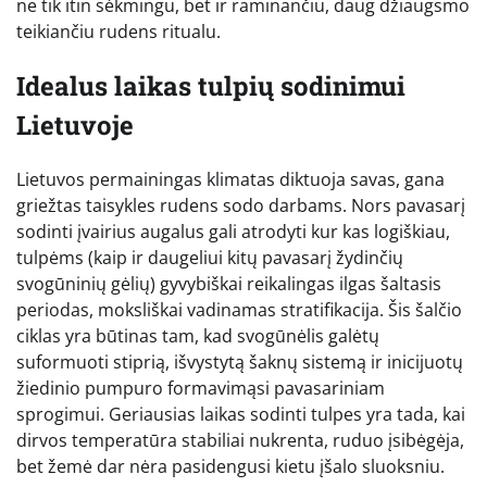
ne tik itin sėkmingu, bet ir raminančiu, daug džiaugsmo
teikiančiu rudens ritualu.
Idealus laikas tulpių sodinimui
Lietuvoje
Lietuvos permainingas klimatas diktuoja savas, gana
griežtas taisykles rudens sodo darbams. Nors pavasarį
sodinti įvairius augalus gali atrodyti kur kas logiškiau,
tulpėms (kaip ir daugeliui kitų pavasarį žydinčių
svogūninių gėlių) gyvybiškai reikalingas ilgas šaltasis
periodas, moksliškai vadinamas stratifikacija. Šis šalčio
ciklas yra būtinas tam, kad svogūnėlis galėtų
suformuoti stiprią, išvystytą šaknų sistemą ir inicijuotų
žiedinio pumpuro formavimąsi pavasariniam
sprogimui. Geriausias laikas sodinti tulpes yra tada, kai
dirvos temperatūra stabiliai nukrenta, ruduo įsibėgėja,
bet žemė dar nėra pasidengusi kietu įšalo sluoksniu.