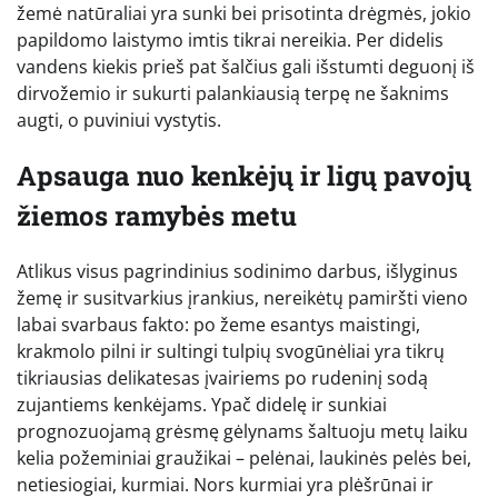
žemė natūraliai yra sunki bei prisotinta drėgmės, jokio
papildomo laistymo imtis tikrai nereikia. Per didelis
vandens kiekis prieš pat šalčius gali išstumti deguonį iš
dirvožemio ir sukurti palankiausią terpę ne šaknims
augti, o puviniui vystytis.
Apsauga nuo kenkėjų ir ligų pavojų
žiemos ramybės metu
Atlikus visus pagrindinius sodinimo darbus, išlyginus
žemę ir susitvarkius įrankius, nereikėtų pamiršti vieno
labai svarbaus fakto: po žeme esantys maistingi,
krakmolo pilni ir sultingi tulpių svogūnėliai yra tikrų
tikriausias delikatesas įvairiems po rudeninį sodą
zujantiems kenkėjams. Ypač didelę ir sunkiai
prognozuojamą grėsmę gėlynams šaltuoju metų laiku
kelia požeminiai graužikai – pelėnai, laukinės pelės bei,
netiesiogiai, kurmiai. Nors kurmiai yra plėšrūnai ir