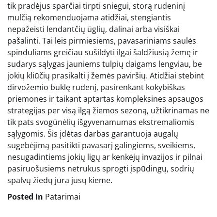
tik pradėjus sparčiai tirpti sniegui, storą rudeninį
mulčią rekomenduojama atidžiai, stengiantis
nepažeisti lendantčių ūglių, dalinai arba visiškai
pašalinti. Tai leis pirmiesiems, pavasariniams saulės
spinduliams greičiau sušildyti ilgai šaldžiusią žemę ir
sudarys sąlygas jauniems tulpių daigams lengviau, be
jokių kliūčių prasikalti į žemės paviršių. Atidžiai stebint
dirvožemio būklę rudenį, pasirenkant kokybiškas
priemones ir taikant aptartas kompleksines apsaugos
strategijas per visą ilgą žiemos sezoną, užtikrinamas ne
tik pats svogūnėlių išgyvenamumas ekstremaliomis
sąlygomis. Šis įdėtas darbas garantuoja augalų
sugebėjimą pasitikti pavasarį galingiems, sveikiems,
nesugadintiems jokių ligų ar kenkėjų invazijos ir pilnai
pasiruošusiems netrukus sprogti įspūdingų, sodrių
spalvų žiedų jūra jūsų kieme.
Posted in
Patarimai