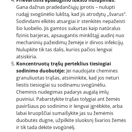
Prievartinis apsauginio lukšto nulupimas:
Gana dažnas pradedančiųjų įprotis – nulupti
rudąjį svogūnėlio lukštą, kad jis atrodytų „švarus“.
Sodindami elkitės atsargiai ir stenkitės nepažeisti
šio luobelio. Jis gamtos sukurtas kaip natūralus
fizinis barjeras, apsaugantis minkštąjį audinį nuo
mechaninių pažeidimų žemėje ir dirvos infekcijų.
Nulupkite tik tas dalis, kurios pačios lengvai
atsiskiria.
Koncentruotų trąšų perteklius tiesiogiai
sodinimo duobutėje:
Jei naudojate chemines
granuliuotas trąšas, atsiminkite, kad jos neturi
liestis tiesiogiai su sodinamu svogūnėliu.
Cheminis nudegimas padarys augalą imlų
puviniui. Pabarstykite trąšas tolygiai ant žemės
paviršiaus po sodinimo ir lengvai įgrėbkite, arba
labai kruopščiai sumaišykite jas su žemėmis
duobutės dugne, užpilkite sluoksnį švarios žemės
ir tik tada dėkite svogūnėlį.