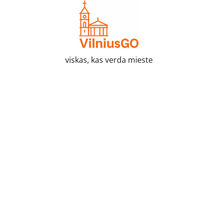
Skip
to
content
viskas, kas verda mieste