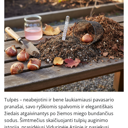
Tulpės – neabejotini ir bene laukiamiausi pavasario
pranašai, savo ryškiomis spalvomis ir elegantiškais
žiedais atgaivinantys po žiemos miego bundančius
sodus. Šimtmečius skaičiuojanti tulpių auginimo
istorija, prasidėjusi Vidurinėje Azijoje ir pasiekusi