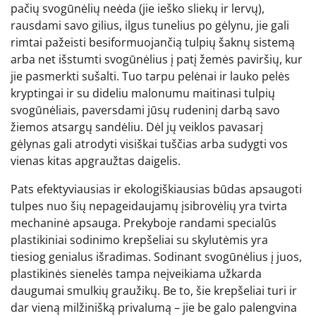
pačių svogūnėlių neėda (jie ieško sliekų ir lervų),
rausdami savo gilius, ilgus tunelius po gėlynu, jie gali
rimtai pažeisti besiformuojančią tulpių šaknų sistemą
arba net išstumti svogūnėlius į patį žemės paviršių, kur
jie pasmerkti sušalti. Tuo tarpu pelėnai ir lauko pelės
kryptingai ir su dideliu malonumu maitinasi tulpių
svogūnėliais, paversdami jūsų rudeninį darbą savo
žiemos atsargų sandėliu. Dėl jų veiklos pavasarį
gėlynas gali atrodyti visiškai tuščias arba sudygti vos
vienas kitas apgraužtas daigelis.
Pats efektyviausias ir ekologiškiausias būdas apsaugoti
tulpes nuo šių nepageidaujamų įsibrovėlių yra tvirta
mechaninė apsauga. Prekyboje randami specialūs
plastikiniai sodinimo krepšeliai su skylutėmis yra
tiesiog genialus išradimas. Sodinant svogūnėlius į juos,
plastikinės sienelės tampa neįveikiama užkarda
daugumai smulkių graužikų. Be to, šie krepšeliai turi ir
dar vieną milžinišką privalumą – jie be galo palengvina