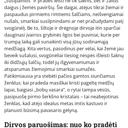
„susipainios“ ir pradės leisti ne tik šaknis, bet ir žalius
daigus į žemės paviršių. Šie daigai, atėjus tikrai žiemai ir
paspaudus pirmiems rimtiems šalčiams, neišvengiamai
nušals, smarkiai susilpnindami ar net pražudydami patį
svogūnėlį. Be to, šiltoje ir drėgnoje dirvoje itin sparčiai
dauginasi įvairios grybinės ligos bei puviniai, kurie per
trumpą laiką gali sunaikinti visą jūsų sodinamąją
medžiagą. Kita vertus, pasodinus per vėlai, kai žemė jau
beveik sušalusi, svogūnėliai tiesiog nespės išleisti šaknų
iki didžiųjų šalčių, todėl jų išgyvenamumas ir
atsparumas žiemojimui smarkiai sumažės.
Patikimiausia yra stebėti pačios gamtos siunčiamus
ženklus: kai pradeda masiškai kristi pageltę medžių
lapai, baigiasi „bobų vasara“, o rytai tampa vėsūs,
pasipuošę pirmo šerkšno kristalais – tai neabejotinas
ženklas, kad atėjo idealus metas imtis kastuvo ir
planuoti būsimą pavasario gėlyną.
Dirvos paruošimas: nuo ko pradėti