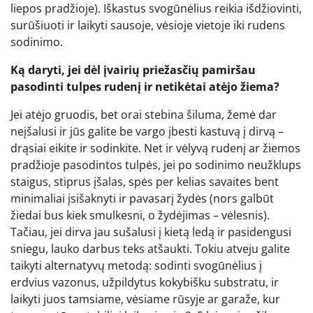
liepos pradžioje). Iškastus svogūnėlius reikia išdžiovinti,
surūšiuoti ir laikyti sausoje, vėsioje vietoje iki rudens
sodinimo.
Ką daryti, jei dėl įvairių priežasčių pamiršau
pasodinti tulpes rudenį ir netikėtai atėjo žiema?
Jei atėjo gruodis, bet orai stebina šiluma, žemė dar
neįšalusi ir jūs galite be vargo įbesti kastuvą į dirvą –
drąsiai eikite ir sodinkite. Net ir vėlyvą rudenį ar žiemos
pradžioje pasodintos tulpės, jei po sodinimo neužklups
staigus, stiprus įšalas, spės per kelias savaites bent
minimaliai įsišaknyti ir pavasarį žydės (nors galbūt
žiedai bus kiek smulkesni, o žydėjimas – vėlesnis).
Tačiau, jei dirva jau sušalusi į kietą ledą ir pasidengusi
sniegu, lauko darbus teks atšaukti. Tokiu atveju galite
taikyti alternatyvų metodą: sodinti svogūnėlius į
erdvius vazonus, užpildytus kokybišku substratu, ir
laikyti juos tamsiame, vėsiame rūsyje ar garaže, kur