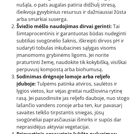
nušąla, o pats augalas patiria didžiulį stresą,
išeikvoja gyvybinius resursus ir dažniausiai žūsta
arba smarkiai suserga.
Šviežio mėšlo naudojimas dirvai gerinti:
Tai
šimtaprocentinis ir garantuotas būdas nudeginti
subtilias svogūnėlio šaknis, iškreipti dirvos pH ir
sudaryti tobulas inkubacines sąlygas visoms
įmanomoms grybinėms ligoms. Jei norite
praturtinti žemę, naudokite tik kokybišką, visiškai
perpuvusį kompostą arba biohumusą.
Sodinimas drėgnoje lomoje arba reljefo
įduboje:
Tulpėms patinka atviros, saulėtos ir
lygios vietos, kur vėjas greitai nudžiovina rytinę
rasą. Jei pasodinsite jas reljefo dauboje, nuo stogo
lašančio vandens zonoje arba ten, kur pavasarį
savaites telkšo tirpstantis sniegas, jūsų
svogūnėliai paprasčiausiai išmirks ir supūs dar
neprasidėjus aktyviai vegetacijai.