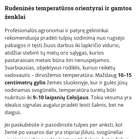
Rudeninės temperatūros orientyrai ir gamtos
ženklai
Profesionalūs agronomai ir patyrę gėlininkai
rekomenduoja pradėti tulpių sodinimą nuo rugsėjo
pabaigos ir tęsti šiuos darbus iki lapkričio vidurio,
atidžiai stebint tų metų oro sąlygas, kurios
pastaraisiais metais būna itin nenuspėjamos.
Svarbiausias, objektyvus rodiklis, kuriuo reikėtų
vadovautis – dirvožemio temperatūra. Maždaug
10–15
centimetrų gylio
žemės sluoksnyje, kur ir gulės jūsų
sodinamas svogūnėlis, temperatūra turėtų būti
nukritusi iki
9–10 laipsnių Celsijaus
. Tokia vėsuma yra
idealus signalas augalui pradėti leisti šaknis, bet ne
daigus.
Jei paskubėsite ir pasodinsite tulpes per anksti, kol
žemė po vasaros dar yra stipriai įšilusi, svogūnėliai