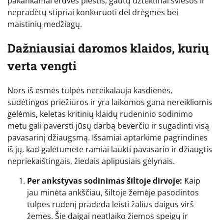
pakankamai erdvės plėstis, gautų užtektinai šviesos ir
nepradėtų stipriai konkuruoti dėl drėgmės bei
maistinių medžiagų.
Dažniausiai daromos klaidos, kurių
verta vengti
Nors iš esmės tulpės nereikalauja kasdienės,
sudėtingos priežiūros ir yra laikomos gana nereikliomis
gėlėmis, keletas kritinių klaidų rudeninio sodinimo
metu gali paversti jūsų darbą beverčiu ir sugadinti visą
pavasarinį džiaugsmą. Išsamiai aptarkime pagrindines
iš jų, kad galėtumėte ramiai laukti pavasario ir džiaugtis
nepriekaištingais, žiedais aplipusiais gėlynais.
Per ankstyvas sodinimas šiltoje dirvoje:
Kaip
jau minėta ankščiau, šiltoje žemėje pasodintos
tulpės rudenį pradeda leisti žalius daigus virš
žemės. Šie daigai neatlaiko žiemos speigų ir