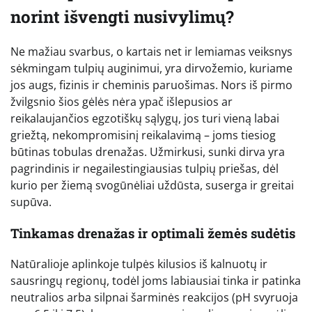
norint išvengti nusivylimų?
Ne mažiau svarbus, o kartais net ir lemiamas veiksnys
sėkmingam tulpių auginimui, yra dirvožemio, kuriame
jos augs, fizinis ir cheminis paruošimas. Nors iš pirmo
žvilgsnio šios gėlės nėra ypač išlepusios ar
reikalaujančios egzotiškų sąlygų, jos turi vieną labai
griežtą, nekompromisinį reikalavimą – joms tiesiog
būtinas tobulas drenažas. Užmirkusi, sunki dirva yra
pagrindinis ir negailestingiausias tulpių priešas, dėl
kurio per žiemą svogūnėliai uždūsta, suserga ir greitai
supūva.
Tinkamas drenažas ir optimali žemės sudėtis
Natūralioje aplinkoje tulpės kilusios iš kalnuotų ir
sausringų regionų, todėl joms labiausiai tinka ir patinka
neutralios arba silpnai šarminės reakcijos (pH svyruoja