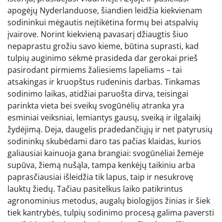
apogėjų Nyderlanduose, šiandien leidžia kiekvienam
sodininkui mėgautis neįtikėtina formų bei atspalvių
įvairove. Norint kiekvieną pavasarį džiaugtis šiuo
nepaprastu grožiu savo kieme, būtina suprasti, kad
tulpių auginimo sėkmė prasideda dar gerokai prieš
pasirodant pirmiems žaliesiems lapeliams – tai
atsakingas ir kruopštus rudeninis darbas. Tinkamas
sodinimo laikas, atidžiai paruošta dirva, teisingai
parinkta vieta bei sveikų svogūnėlių atranka yra
esminiai veiksniai, lemiantys gausų, sveiką ir ilgalaikį
žydėjimą. Deja, daugelis pradedančiųjų ir net patyrusių
sodininkų skubėdami daro tas pačias klaidas, kurios
galiausiai kainuoja gana brangiai: svogūnėliai žemėje
supūva, žiemą nušąla, tampa kenkėjų taikiniu arba
paprasčiausiai išleidžia tik lapus, taip ir nesukrovę
lauktų žiedų. Tačiau pasitelkus laiko patikrintus
agronominius metodus, augalų biologijos žinias ir šiek
tiek kantrybės, tulpių sodinimo procesą galima paversti