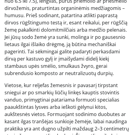
nuo 6.5 iki 7.5), lengvas, purus priemolio ar priesmėlio
dirvožemis, praturtintas organinėmis medžiagomis –
humusu. Prieš sodinant, patartina atlikti paprastą
dirvos rūgštingumo testą ir, esant reikalui, per rūgščią
žemę pakalkinti dolomitmilčiais arba medžio pelenais.
Jei jūsų sodo žemė yra sunki, molinga ir po gausesnio
lietaus ilgai išlaiko drėgmę, ją būtina mechaniškai
pagerinti. Tai sėkmingai galite padaryti perkasdami
dirvą per kastuvo gylį ir įmaišydami didelį kiekį
stambaus upės smėlio, smulkaus žvyro, gerai
subrendusio komposto ar neutralizuotų durpių.
Vietose, kur reljefas žemesnis ir pavasarį tirpstant
sniegui ar po smarkių liūčių linkęs kauptis stovintis
vanduo, primygtinai patariama formuoti specialias
paaukštintas lysves arba ieškoti gėlynui kitos,
aukštesnės vietos. Formuojant sodinimo duobutes ar
kasant ilgas tranšėjas sunkioje žemėje, labai naudinga
praktika yra ant dugno užpilti maždaug 2–3 centimetrų