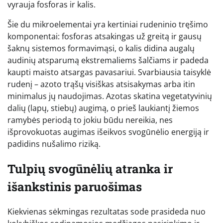
vyrauja fosforas ir kalis.
Šie du mikroelementai yra kertiniai rudeninio tręšimo
komponentai: fosforas atsakingas už greitą ir gausų
šaknų sistemos formavimąsi, o kalis didina augalų
audinių atsparumą ekstremaliems šalčiams ir padeda
kaupti maisto atsargas pavasariui. Svarbiausia taisyklė
rudenį – azoto trąšų visiškas atsisakymas arba itin
minimalus jų naudojimas. Azotas skatina vegetatyvinių
dalių (lapų, stiebų) augimą, o prieš laukiantį žiemos
ramybės periodą to jokiu būdu nereikia, nes
išprovokuotas augimas išeikvos svogūnėlio energiją ir
padidins nušalimo riziką.
Tulpių svogūnėlių atranka ir
išankstinis paruošimas
Kiekvienas sėkmingas rezultatas sode prasideda nuo