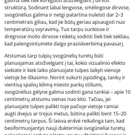
galima šiek tiek koreguoti atsižvelgiant į dirvos
struktūrą. Sodinant labai lengvose, smėlingose dirvose,
svogūnėlius galima ir netgi patartina nuleisti dar 2–3
centimetrais giliau, kad jie būtų geriau apsaugoti nuo
temperatūrų svyravimų. Tuo tarpu sunkiose ir
drėgnose molio dirvose reikėtų sodinti šiek tiek sekliau,
kad palengvintumėte daigo prasiskverbimą pavasarį.
Atstumas tarp tulpių svogūnėlių turėtų būti
planuojamas atsižvelgiant į tai, kokio vizualinio efekto
siekiate ir kiek laiko planuojate tulpes laikyti vienoje
vietoje be iškasimo. Norint sukurti įspūdingą, tankų ir
vientisą spalvų kilimą miesto parkų stiliumi,
svogūnėlius gėlyne galima sodinti gana tankiai – apie 10
centimetrų atstumu vienas nuo kito. Tačiau, jei
planuojate tulpes palikti toje pačioje vietoje ramiai
augti dvejus ar trejus metus, būtina palikti bent 15–20
centimetrų tarpus. Ši laisva erdvė reikalinga tam, kad
besiformuojantys nauji dukteriniai svogūnėliai turėtų