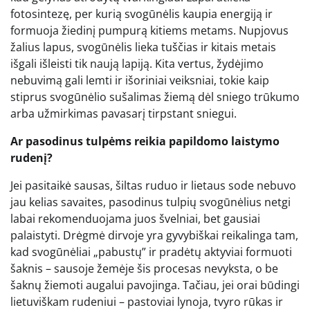
fotosintezę, per kurią svogūnėlis kaupia energiją ir
formuoja žiedinį pumpurą kitiems metams. Nupjovus
žalius lapus, svogūnėlis lieka tuščias ir kitais metais
išgali išleisti tik naują lapiją. Kita vertus, žydėjimo
nebuvimą gali lemti ir išoriniai veiksniai, tokie kaip
stiprus svogūnėlio sušalimas žiemą dėl sniego trūkumo
arba užmirkimas pavasarį tirpstant sniegui.
Ar pasodinus tulpėms reikia papildomo laistymo
rudenį?
Jei pasitaikė sausas, šiltas ruduo ir lietaus sode nebuvo
jau kelias savaites, pasodinus tulpių svogūnėlius netgi
labai rekomenduojama juos švelniai, bet gausiai
palaistyti. Drėgmė dirvoje yra gyvybiškai reikalinga tam,
kad svogūnėliai „pabustų” ir pradėtų aktyviai formuoti
šaknis – sausoje žemėje šis procesas nevyksta, o be
šaknų žiemoti augalui pavojinga. Tačiau, jei orai būdingi
lietuviškam rudeniui – pastoviai lynoja, tvyro rūkas ir