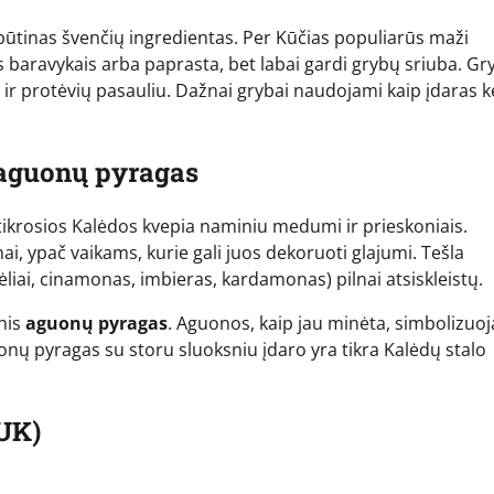
a būtinas švenčių ingredientas. Per Kūčias populiarūs maži
ais baravykais arba paprasta, bet labai gardi grybų sriuba. Gr
ir protėvių pasauliu. Dažnai grybai naudojami kaip įdaras k
 aguonų pyragas
ikrosios Kalėdos kvepia naminiu medumi ir prieskoniais.
mai, ypač vaikams, kurie gali juos dekoruoti glajumi. Tešla
liai, cinamonas, imbieras, kardamonas) pilnai atsiskleistų.
nis
aguonų pyragas
. Aguonos, kaip jau minėta, simbolizuoj
nų pyragas su storu sluoksniu įdaro yra tikra Kalėdų stalo
UK)