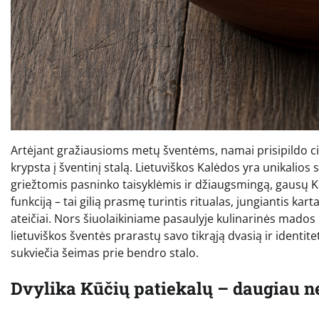
Artėjant gražiausioms metų šventėms, namai prisipildo c
krypsta į šventinį stalą. Lietuviškos Kalėdos yra unikalio
griežtomis pasninko taisyklėmis ir džiaugsmingą, gausų Ka
funkciją – tai gilią prasmę turintis ritualas, jungiantis ka
ateičiai. Nors šiuolaikiniame pasaulyje kulinarinės mados k
lietuviškos šventės prarastų savo tikrąją dvasią ir identite
sukviečia šeimas prie bendro stalo.
Dvylika Kūčių patiekalų – daugiau ne