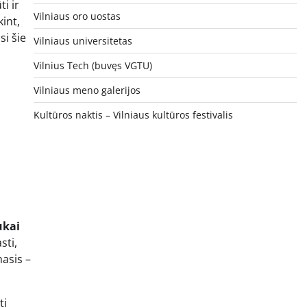
i ir
Vilniaus oro uostas
kint,
si šie
Vilniaus universitetas
Vilnius Tech (buvęs VGTU)
Vilniaus meno galerijos
Kultūros naktis – Vilniaus kultūros festivalis
ukai
sti,
masis –
ti