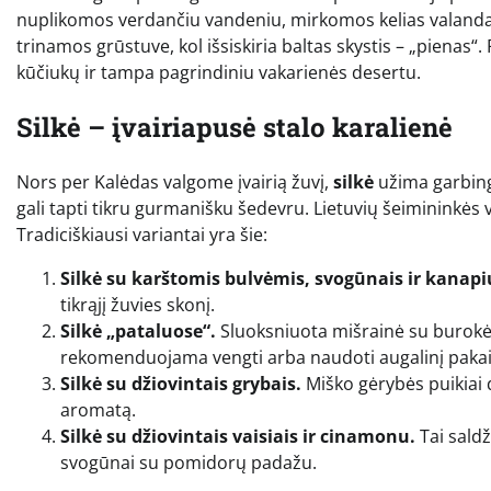
nuplikomos verdančiu vandeniu, mirkomos kelias valandas
trinamos grūstuve, kol išsiskiria baltas skystis – „pienas
kūčiukų ir tampa pagrindiniu vakarienės desertu.
Silkė – įvairiapusė stalo karalienė
Nors per Kalėdas valgome įvairią žuvį,
silkė
užima garbingi
gali tapti tikru gurmanišku šedevru. Lietuvių šeimininkės
Tradiciškiausi variantai yra šie:
Silkė su karštomis bulvėmis, svogūnais ir kanapi
tikrąjį žuvies skonį.
Silkė „pataluose“.
Sluoksniuota mišrainė su burokė
rekomenduojama vengti arba naudoti augalinį pakait
Silkė su džiovintais grybais.
Miško gėrybės puikiai 
aromatą.
Silkė su džiovintais vaisiais ir cinamonu.
Tai saldž
svogūnai su pomidorų padažu.