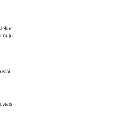
ielius
domųjų
usiai
usiais