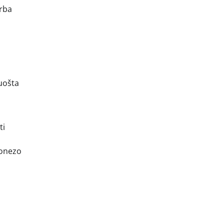
arba
ruošta
ti
jonezo