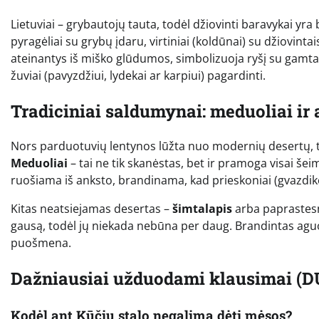
Lietuviai – grybautojų tauta, todėl džiovinti baravykai yr
pyragėliai su grybų įdaru, virtiniai (koldūnai) su džiovint
ateinantys iš miško glūdumos, simbolizuoja ryšį su gamta 
žuviai (pavyzdžiui, lydekai ar karpiui) pagardinti.
Tradiciniai saldumynai: meduoliai ir
Nors parduotuvių lentynos lūžta nuo modernių desertų, t
Meduoliai
– tai ne tik skanėstas, bet ir pramoga visai šei
ruošiama iš anksto, brandinama, kad prieskoniai (gvazdikė
Kitas neatsiejamas desertas –
šimtalapis
arba paprastes
gausą, todėl jų niekada nebūna per daug. Brandintas aguo
puošmena.
Dažniausiai užduodami klausimai (D
Kodėl ant Kūčių stalo negalima dėti mėsos?