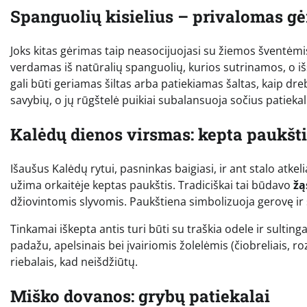
Spanguolių kisielius – privalomas g
Joks kitas gėrimas taip neasocijuojasi su žiemos šventėmi
verdamas iš natūralių spanguolių, kurios sutrinamos, o 
gali būti geriamas šiltas arba patiekiamas šaltas, kaip dr
savybių, o jų rūgštelė puikiai subalansuoja sočius patiekal
Kalėdų dienos virsmas: kepta paukšt
Išaušus Kalėdų rytui, pasninkas baigiasi, ir ant stalo atkel
užima orkaitėje keptas paukštis. Tradiciškai tai būdavo
žą
džiovintomis slyvomis. Paukštiena simbolizuoja gerovę ir
Tinkamai iškepta antis turi būti su traškia odele ir sult
padažu, apelsinais bei įvairiomis žolelėmis (čiobreliais, r
riebalais, kad neišdžiūtų.
Miško dovanos: grybų patiekalai