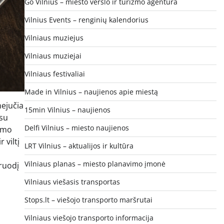
Go Vilnius – miesto verslo ir turizmo agentūra
Vilnius Events – renginių kalendorius
Vilniaus muziejus
Vilniaus muziejai
Vilniaus festivaliai
Made in Vilnius – naujienos apie miestą
nejučia
15min Vilnius – naujienos
 su
Delfi Vilnius – miesto naujienos
nimo
 viltį
LRT Vilnius – aktualijos ir kultūra
Vilniaus planas – miesto planavimo įmonė
gruodį
Vilniaus viešasis transportas
Stops.lt – viešojo transporto maršrutai
Vilniaus viešojo transporto informacija