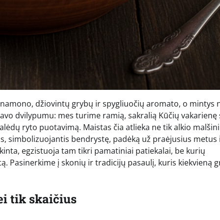
inamono, džiovintų grybų ir spygliuočių aromato, o mintys 
s savo dvilypumu: mes turime ramią, sakralią Kūčių vakarienę
lėdų ryto puotavimą. Maistas čia atlieka ne tik alkio malši
rtas, simbolizuojantis bendrystę, padėką už praėjusius metus ir
inta, egzistuoja tam tikri pamatiniai patiekalai, be kurių
tą. Pasinerkime į skonių ir tradicijų pasaulį, kuris kiekvieną 
i tik skaičius