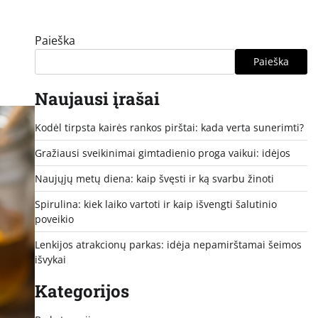
Paieška
Paieška
Naujausi įrašai
Kodėl tirpsta kairės rankos pirštai: kada verta sunerimti?
Gražiausi sveikinimai gimtadienio proga vaikui: idėjos
Naujųjų metų diena: kaip švęsti ir ką svarbu žinoti
Spirulina: kiek laiko vartoti ir kaip išvengti šalutinio
poveikio
Lenkijos atrakcionų parkas: idėja nepamirštamai šeimos
išvykai
Kategorijos