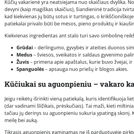
Kūčių vakarienė yra neatsiejama nuo skaičiaus dvylika. Nors
devyni (kaip magiškas skaičius), šiandieninė tradicija tvirt
kad kiekvienas jų būtų sotus ir turtingas, o krikščioniškoje 
patiekalai privalo būti be mėsos, pieno produktų ir kiaušin
Kiekvienas ingredientas ant stalo turi savo simbolinę rei
Grūdai
– derlingumo, gyvybės ir ateities duonos sim
Medus
– šviesos, sveikatos ir saldaus gyvenimo pali
Žuvis
– primena apie apaštalus, kurie buvo žvejai, i
Spanguolės
– apsauga nuo priešų ir blogos akies.
Kūčiukai su aguonpieniu – vakaro ka
Jeigu reikėtų išrinkti vieną patiekalą, kuris identifikuoja 
(dar vadinami šližikais, prėskučiais). Tai maži, kieti milti
tačiau jų derinys su aguonpieniu sukuria ypatingą skonį. K
meilę bei auką.
Tikrasis aguonpienis gaminamas ne iš parduotuvėje pirkt