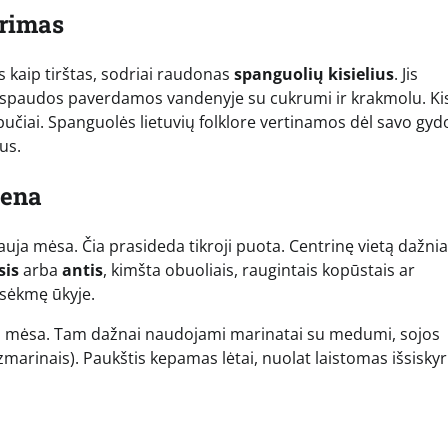
ėrimas
s kaip tirštas, sodriai raudonas
spanguolių kisielius
. Jis
išspaudos paverdamos vandenyje su cukrumi ir krakmolu. Kis
ebučiai. Spanguolės lietuvių folklore vertinamos dėl savo gy
us.
iena
iauja mėsa. Čia prasideda tikroji puota. Centrinę vietą dažnia
sis
arba
antis
, kimšta obuoliais, raugintais kopūstais ar
 sėkmę ūkyje.
inga mėsa. Tam dažnai naudojami marinatai su medumi, sojos
ozmarinais). Paukštis kepamas lėtai, nuolat laistomas išsiskyr