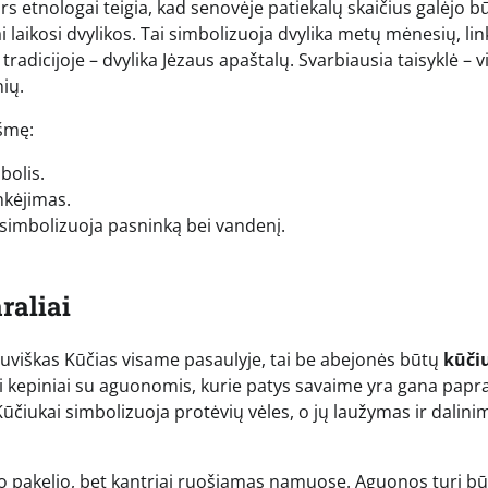
 etnologai teigia, kad senovėje patiekalų skaičius galėjo būt
ai laikosi dvylikos. Tai simbolizuoja dvylika metų mėnesių, lin
tradicijoje – dvylika Jėzaus apaštalų. Svarbiausia taisyklė – vi
ių.
kšmę:
bolis.
nkėjimas.
r simbolizuoja pasninką bei vandenį.
raliai
lietuviškas Kūčias visame pasaulyje, tai be abejonės būtų
kūči
niai kepiniai su aguonomis, kurie patys savaime yra gana papra
ūčiukai simbolizuoja protėvių vėles, o jų laužymas ir dalini
o pakelio, bet kantriai ruošiamas namuose. Aguonos turi bū