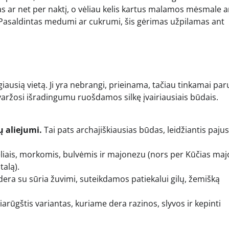
 ar net per naktį, o vėliau kelis kartus malamos mėsmale 
“. Pasaldintas medumi ar cukrumi, šis gėrimas užpilamas ant
ausią vietą. Ji yra nebrangi, prieinama, tačiau tinkamai pa
 varžosi išradingumu ruošdamos silkę įvairiausiais būdais.
ų aliejumi.
Tai pats archajiškiausias būdas, leidžiantis pajus
liais, morkomis, bulvėmis ir majonezu (nors per Kūčias ma
alą).
dera su sūria žuvimi, suteikdamos patiekalui gilų, žemišką
iarūgštis variantas, kuriame dera razinos, slyvos ir kepinti