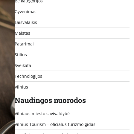
Be kategorijos
Gyvenimas
Laisvalaikis
Maistas
Patarimai
Stilius
Sveikata
Technologijos
Vilnius
Naudingos nuorodos
Vilniaus miesto savivaldybė
Vilnius Tourism – oficialus turizmo gidas