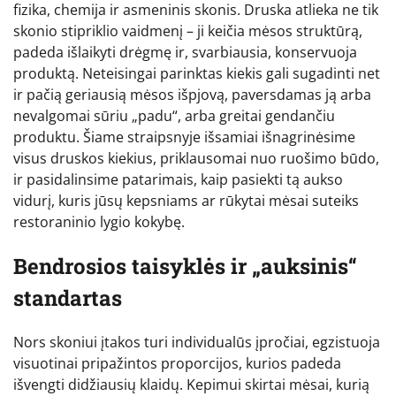
fizika, chemija ir asmeninis skonis. Druska atlieka ne tik
skonio stipriklio vaidmenį – ji keičia mėsos struktūrą,
padeda išlaikyti drėgmę ir, svarbiausia, konservuoja
produktą. Neteisingai parinktas kiekis gali sugadinti net
ir pačią geriausią mėsos išpjovą, paversdamas ją arba
nevalgomai sūriu „padu“, arba greitai gendančiu
produktu. Šiame straipsnyje išsamiai išnagrinėsime
visus druskos kiekius, priklausomai nuo ruošimo būdo,
ir pasidalinsime patarimais, kaip pasiekti tą aukso
vidurį, kuris jūsų kepsniams ar rūkytai mėsai suteiks
restoraninio lygio kokybę.
Bendrosios taisyklės ir „auksinis“
standartas
Nors skoniui įtakos turi individualūs įpročiai, egzistuoja
visuotinai pripažintos proporcijos, kurios padeda
išvengti didžiausių klaidų. Kepimui skirtai mėsai, kurią