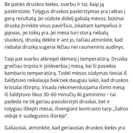
Be paties druskos kiekio, svarbu ir tai, kaip ją
paskirstote. Tolygus druskos paskirstymas yra raktas į
gerą rezultatą. Jei sūdote didelį gabalą mėsos, būtinai
druska įtrinkite visus paviršius, įskaitant kampelius ir
įpjovas, jei tokių yra. Jei mėsa turi storą riebalų
sluoksnį, druską dėkite ir ant jo, tačiau atminkite, kad
riebalai druską sugeria lėčiau nei raumeninis audinys.
Taip pat svarbu atkreipti dėmesį į temperatūrą. Druska
greičiau tirpsta ir įsiskverbia į mėsą, kai ši pasiekia
kambario temperatūrą. Todėl mėsos sūdymas tiesiai iš
šaldytuvo reikalauja šiek tiek daugiau laiko, kad druskos
kristalai ištirptų. Visada rekomenduojama išimti mėsą
iš šaldytuvo likus 30–60 minučių iki gaminimo – tai
padeda ne tik geriau pasiskirstyti druskai, bet ir
tolygiau iškepti mėsai, išvengiant kontrasto tarp „šaltos
viduje ir sudegusios išorėje“.
Galiausiai, atminkite, kad geriausias druskos kiekis yra