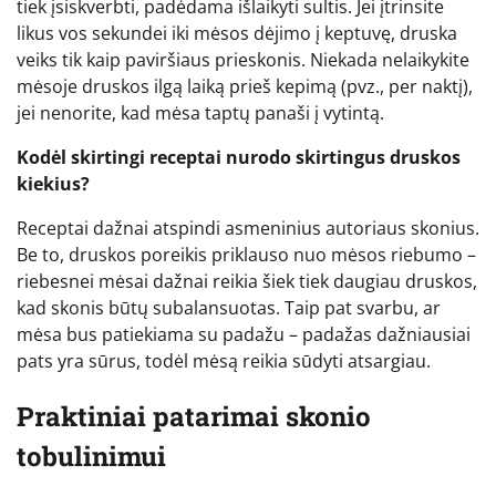
tiek įsiskverbti, padėdama išlaikyti sultis. Jei įtrinsite
likus vos sekundei iki mėsos dėjimo į keptuvę, druska
veiks tik kaip paviršiaus prieskonis. Niekada nelaikykite
mėsoje druskos ilgą laiką prieš kepimą (pvz., per naktį),
jei nenorite, kad mėsa taptų panaši į vytintą.
Kodėl skirtingi receptai nurodo skirtingus druskos
kiekius?
Receptai dažnai atspindi asmeninius autoriaus skonius.
Be to, druskos poreikis priklauso nuo mėsos riebumo –
riebesnei mėsai dažnai reikia šiek tiek daugiau druskos,
kad skonis būtų subalansuotas. Taip pat svarbu, ar
mėsa bus patiekiama su padažu – padažas dažniausiai
pats yra sūrus, todėl mėsą reikia sūdyti atsargiau.
Praktiniai patarimai skonio
tobulinimui