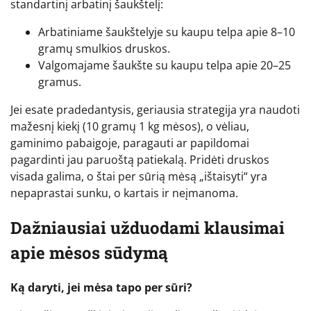
standartinį arbatinį šaukštelį:
Arbatiniame šaukštelyje su kaupu telpa apie 8–10
gramų smulkios druskos.
Valgomajame šaukšte su kaupu telpa apie 20–25
gramus.
Jei esate pradedantysis, geriausia strategija yra naudoti
mažesnį kiekį (10 gramų 1 kg mėsos), o vėliau,
gaminimo pabaigoje, paragauti ar papildomai
pagardinti jau paruoštą patiekalą. Pridėti druskos
visada galima, o štai per sūrią mėsą „ištaisyti“ yra
nepaprastai sunku, o kartais ir neįmanoma.
Dažniausiai užduodami klausimai
apie mėsos sūdymą
Ką daryti, jei mėsa tapo per sūri?