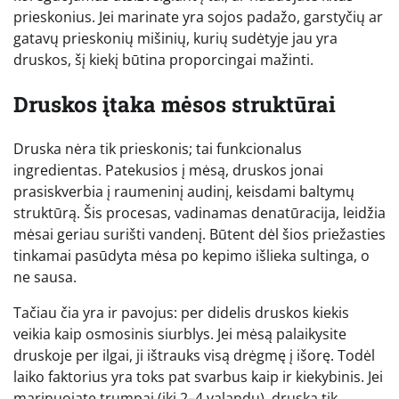
prieskonius. Jei marinate yra sojos padažo, garstyčių ar
gatavų prieskonių mišinių, kurių sudėtyje jau yra
druskos, šį kiekį būtina proporcingai mažinti.
Druskos įtaka mėsos struktūrai
Druska nėra tik prieskonis; tai funkcionalus
ingredientas. Patekusios į mėsą, druskos jonai
prasiskverbia į raumeninį audinį, keisdami baltymų
struktūrą. Šis procesas, vadinamas denatūracija, leidžia
mėsai geriau surišti vandenį. Būtent dėl šios priežasties
tinkamai pasūdyta mėsa po kepimo išlieka sultinga, o
ne sausa.
Tačiau čia yra ir pavojus: per didelis druskos kiekis
veikia kaip osmosinis siurblys. Jei mėsą palaikysite
druskoje per ilgai, ji ištrauks visą drėgmę į išorę. Todėl
laiko faktorius yra toks pat svarbus kaip ir kiekybinis. Jei
marinuojate trumpai (iki 2–4 valandų), druska tik