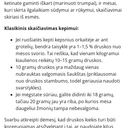
ketinate gaminti iškart (marinuoti trumpai), ir mėsai,
kuri skirta ilgalaikiam sūdymui ar rūkymui, skaičiavimai
skiriasi iš esmės.
Klasikinis skaičiavimas kepimui:
Jei ruošiatės kepti kepsnius orkaitėje ar ant
grotelių, bendra taisyklė yra 1–1,5 % druskos nuo
mėsos svorio. Tai reiškia, kad vienam kilogramui
kiaulienos reikėtų 10–15 gramų druskos.
10 gramų druskos yra maždaug vienas
nubrauktas valgomasis šaukštas (priklausomai
nuo druskos stambumo, todėl geriausia naudoti
svarstykles).
Jei mėgstate sūriau, galite didinti iki 18 gramų,
tačiau 20 gramų jau yra riba, po kurios mėsa
daugeliui žmonių tampa nebevalgoma.
Svarbu atkreipti dėmesį, kad druskos kiekis turi būti
koreguojamas atsižvelgiant į tai, ar naudojate kitus