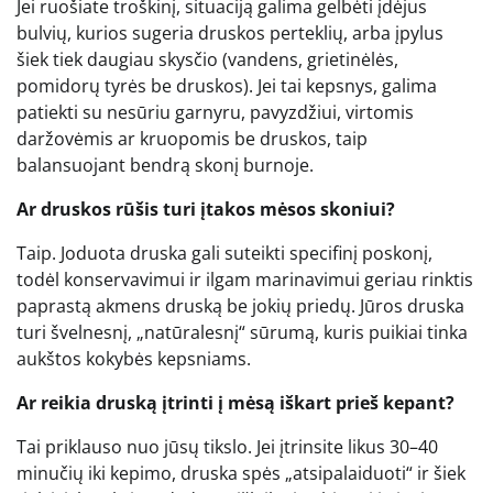
Jei ruošiate troškinį, situaciją galima gelbėti įdėjus
bulvių, kurios sugeria druskos perteklių, arba įpylus
šiek tiek daugiau skysčio (vandens, grietinėlės,
pomidorų tyrės be druskos). Jei tai kepsnys, galima
patiekti su nesūriu garnyru, pavyzdžiui, virtomis
daržovėmis ar kruopomis be druskos, taip
balansuojant bendrą skonį burnoje.
Ar druskos rūšis turi įtakos mėsos skoniui?
Taip. Joduota druska gali suteikti specifinį poskonį,
todėl konservavimui ir ilgam marinavimui geriau rinktis
paprastą akmens druską be jokių priedų. Jūros druska
turi švelnesnį, „natūralesnį“ sūrumą, kuris puikiai tinka
aukštos kokybės kepsniams.
Ar reikia druską įtrinti į mėsą iškart prieš kepant?
Tai priklauso nuo jūsų tikslo. Jei įtrinsite likus 30–40
minučių iki kepimo, druska spės „atsipalaiduoti“ ir šiek