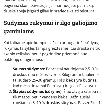
pagerina skonį paviršiuje. Jei marinuojate per naktį,
druska spėja įsigerti giliau ir pradeda keisti tekstūrą.
Sūdymas rūkymui ir ilgo galiojimo
gaminiams
Kai kalbame apie kumpio, lašinių ar nugarinės sūdymą
rūkymui, taisyklės tampa griežtesnės. Čia druska ne tik
skonio reikalas, bet ir pagrindinė priemonė nuo
bakterijų dauginimosi.
Sausas sūdymas:
Paprastai naudojama 2,5–3 %
druskos nuo mėsos svorio. Kilogramui kiaulienos
tai sudaro 25–30 gramų. Toks kiekis yra būtinas,
kad mėsa tinkamai išsirūkytų ir ilgiau išsilaikytų.
Šlapias sūdymas (sūryme):
Šiuo atveju svarbu ne
tik mėsos, bet ir vandens kiekis. Dažniausiai
ruošiamas 8–10 % druskos sūrymas. Pavyzdžiui, 1