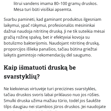
litrui vandens imama 80–100 gramų druskos.
Mėsa turi būti visiškai apsemta.
Svarbu paminėti, kad gaminant produktus ilgesniam
laikymui, ypač rūkymui, profesionalūs mėsininkai
dažnai naudoja nitritinę druską. Ji ne tik suteikia mėsai
gražią rožinę spalvą, bet ir efektyviai kovoja su
botulizmo bakterijomis. Naudojant nitritinę druską,
proporcijos išlieka panašios, tačiau būtina griežtai
laikytis gamintojo rekomendacijų dėl saugumo.
Kaip išmatuoti druską be
svarstyklių?
Ne kiekvienas virtuvėje turi precizines svarstykles,
tačiau druskos svoris labai priklauso nuo jos rūšies.
Smulki druska užima mažiau tūrio, todėl jos šaukšte
tilps daugiau nei stambios jūros druskos. Jei naudojate