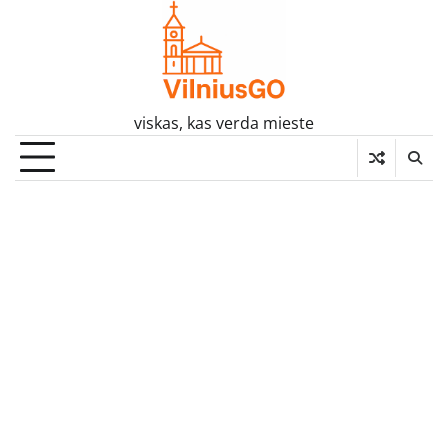
Skip
to
content
viskas, kas verda mieste