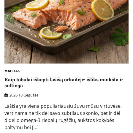
MAISTAS
Kaip tobulai iškepti lašišą orkaitėje: išliks minkšta ir
sultinga
2026 18 Gegužės
Lašiša yra viena populiariausių žuvų mūsų virtuvėse,
vertinama ne tik dėl savo subtilaus skonio, bet ir dėl
didelio omega-3 riebalų rūgščių, aukštos kokybės
baltymų bei […]