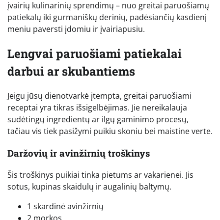
įvairių kulinarinių sprendimų – nuo greitai paruošiamų
patiekalų iki gurmaniškų derinių, padėsiančių kasdienį
meniu paversti įdomiu ir įvairiapusiu.
Lengvai paruošiami patiekalai
darbui ar skubantiems
Jeigu jūsų dienotvarkė įtempta, greitai paruošiami
receptai yra tikras išsigelbėjimas. Jie nereikalauja
sudėtingų ingredientų ar ilgų gaminimo procesų,
tačiau vis tiek pasižymi puikiu skoniu bei maistine verte.
Daržovių ir avinžirnių troškinys
Šis troškinys puikiai tinka pietums ar vakarienei. Jis
sotus, kupinas skaidulų ir augalinių baltymų.
1 skardinė avinžirnių
2 morkos