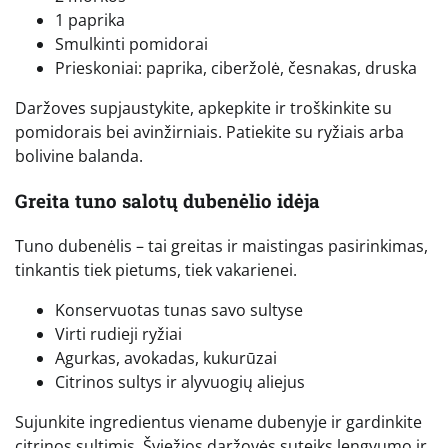
1 paprika
Smulkinti pomidorai
Prieskoniai: paprika, ciberžolė, česnakas, druska
Daržoves supjaustykite, apkepkite ir troškinkite su
pomidorais bei avinžirniais. Patiekite su ryžiais arba
bolivine balanda.
Greita tuno salotų dubenėlio idėja
Tuno dubenėlis – tai greitas ir maistingas pasirinkimas,
tinkantis tiek pietums, tiek vakarienei.
Konservuotas tunas savo sultyse
Virti rudieji ryžiai
Agurkas, avokadas, kukurūzai
Citrinos sultys ir alyvuogių aliejus
Sujunkite ingredientus viename dubenyje ir gardinkite
citrinos sultimis. Šviežios daržovės suteiks lengvumo ir