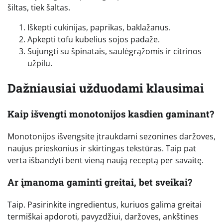
šiltas, tiek šaltas.
Iškepti cukinijas, paprikas, baklažanus.
Apkepti tofu kubelius sojos padaže.
Sujungti su špinatais, saulėgrąžomis ir citrinos
užpilu.
Dažniausiai užduodami klausimai
Kaip išvengti monotonijos kasdien gaminant?
Monotonijos išvengsite įtraukdami sezonines daržoves,
naujus prieskonius ir skirtingas tekstūras. Taip pat
verta išbandyti bent vieną naują receptą per savaitę.
Ar įmanoma gaminti greitai, bet sveikai?
Taip. Pasirinkite ingredientus, kuriuos galima greitai
termiškai apdoroti, pavyzdžiui, daržoves, ankštines