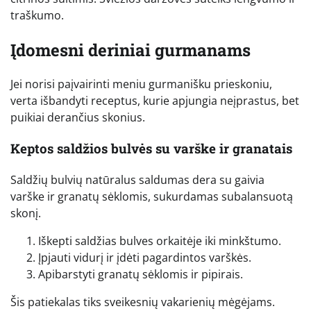
traškumo.
Įdomesni deriniai gurmanams
Jei norisi paįvairinti meniu gurmanišku prieskoniu,
verta išbandyti receptus, kurie apjungia neįprastus, bet
puikiai derančius skonius.
Keptos saldžios bulvės su varške ir granatais
Saldžių bulvių natūralus saldumas dera su gaivia
varške ir granatų sėklomis, sukurdamas subalansuotą
skonį.
Iškepti saldžias bulves orkaitėje iki minkštumo.
Įpjauti vidurį ir įdėti pagardintos varškės.
Apibarstyti granatų sėklomis ir pipirais.
Šis patiekalas tiks sveikesnių vakarienių mėgėjams.