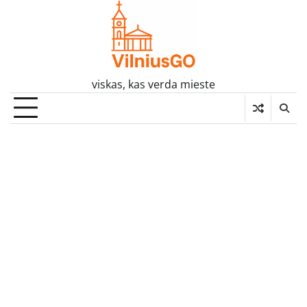
Skip
to
content
viskas, kas verda mieste