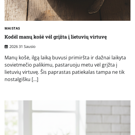
MAISTAS
Kodėl manų košė vėl grįžta į lietuvių virtuvę
2026 31 Sausio
Manų košė, ilgą laiką buvusi primiršta ir dažnai laikyta
sovietmečio palikimu, pastaruoju metu vėl grįžta į
lietuvių virtuvę. Šis paprastas patiekalas tampa ne tik
nostalgišku […]