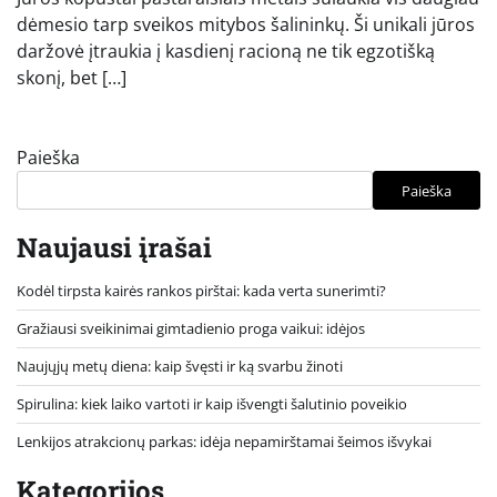
dėmesio tarp sveikos mitybos šalininkų. Ši unikali jūros
daržovė įtraukia į kasdienį racioną ne tik egzotišką
skonį, bet […]
Paieška
Paieška
Naujausi įrašai
Kodėl tirpsta kairės rankos pirštai: kada verta sunerimti?
Gražiausi sveikinimai gimtadienio proga vaikui: idėjos
Naujųjų metų diena: kaip švęsti ir ką svarbu žinoti
Spirulina: kiek laiko vartoti ir kaip išvengti šalutinio poveikio
Lenkijos atrakcionų parkas: idėja nepamirštamai šeimos išvykai
Kategorijos