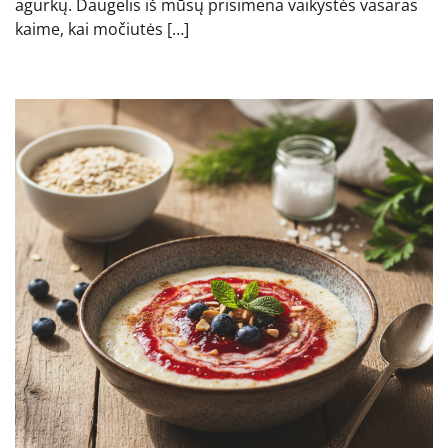
agurkų. Daugelis iš mūsų prisimena vaikystės vasaras
kaime, kai močiutės […]