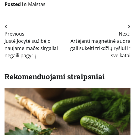
Posted in
Maistas
Navigacija
Previous:
Next:
tarp
Justė Jocytė sužibėjo
Artėjanti magnetinė audra
įrašų
naujame mače: sirgaliai
gali sukelti trikdžių ryšiui ir
negaili pagyrų
sveikatai
Rekomenduojami straipsniai