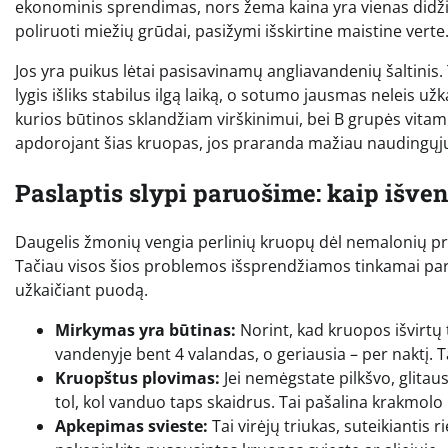
ekonominis sprendimas, nors žema kaina yra vienas didžia
poliruoti miežių grūdai, pasižymi išskirtine maistine verte
Jos yra puikus lėtai pasisavinamų angliavandenių šaltinis. 
lygis išliks stabilus ilgą laiką, o sotumo jausmas neleis u
kurios būtinos sklandžiam virškinimui, bei B grupės vitam
apdorojant šias kruopas, jos praranda mažiau naudingųjų 
Paslaptis slypi paruošime: kaip išve
Daugelis žmonių vengia perlinių kruopų dėl nemalonių praei
Tačiau visos šios problemos išsprendžiamos tinkamai pa
užkaičiant puodą.
Mirkymas yra būtinas:
Norint, kad kruopos išvirtų
vandenyje bent 4 valandas, o geriausia – per naktį. T
Kruopštus plovimas:
Jei nemėgstate pilkšvo, glitau
tol, kol vanduo taps skaidrus. Tai pašalina krakmolo 
Apkepimas svieste:
Tai virėjų triukas, suteikiantis 