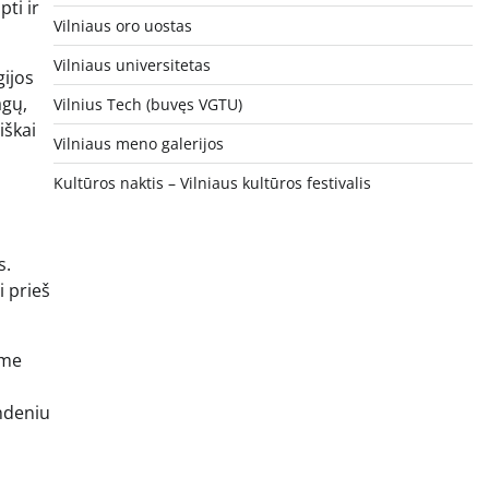
ti ir
Vilniaus oro uostas
Vilniaus universitetas
gijos
agų,
Vilnius Tech (buvęs VGTU)
iškai
Vilniaus meno galerijos
Kultūros naktis – Vilniaus kultūros festivalis
s.
 prieš
ame
andeniu