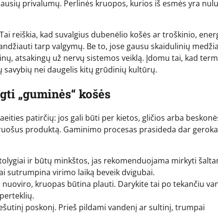
usių privalumų. Perlinės kruopos, kurios iš esmės yra nulup
.
Tai reiškia, kad suvalgius dubenėlio košės ar troškinio, ener
žkandžiauti tarp valgymų. Be to, jose gausu skaidulinių medži
inų, atsakingų už nervų sistemos veiklą. Įdomu tai, kad term
savybių nei daugelis kitų grūdinių kultūrų.
ngti „guminės“ košės
ties patirčių: jos gali būti per kietos, gličios arba beskonė
ruošus produktą. Gaminimo procesas prasideda dar gerokai
 tolygiai ir būtų minkštos, jas rekomenduojama mirkyti šalt
ai sutrumpina virimo laiką beveik dvigubai.
s nuoviro, kruopas būtina plauti. Darykite tai po tekančiu v
perteklių.
riešutinį poskonį. Prieš pildami vandenį ar sultinį, trumpai