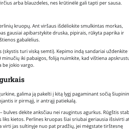
rčius arba blauzdeles, nes krūtinėlė gali tapti per sausa.
perlinių kruopų. Ant viršaus išdėliokite smulkintas morkas,
pas gausiai apibarstykite druska, pipirais, rūkyta paprika ir
štienos gabalėlius.
 (skystis turi viską semti). Kepimo indą sandariai uždenkite f
minučių iki pabaigos, foliją nuimkite, kad vištiena apskrust
 be jokio vargo.
agurkais
rkine, galima ją pakelti į kitą lygį pagaminant sočią šiupini
antis ir pirmąjį, ir antrąjį patiekalą.
– bulves dėkite anksčiau nei raugintus agurkus. Rūgštis sta
liks kietos. Perlines kruopas šiai sriubai geriausia išsivirti at
irti jas sultinyje nuo pat pradžių, jei mėgstate tirštesnę