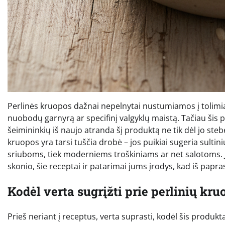
Perlinės kruopos dažnai nepelnytai nustumiamos į tolimiau
nuobodų garnyrą ar specifinį valgyklų maistą. Tačiau šis po
šeimininkių iš naujo atranda šį produktą ne tik dėl jo ste
kruopos yra tarsi tuščia drobė – jos puikiai sugeria sulti
sriuboms, tiek moderniems troškiniams ar net salotoms. J
skonio, šie receptai ir patarimai jums įrodys, kad iš papr
Kodėl verta sugrįžti prie perlinių kr
Prieš neriant į receptus, verta suprasti, kodėl šis produkta