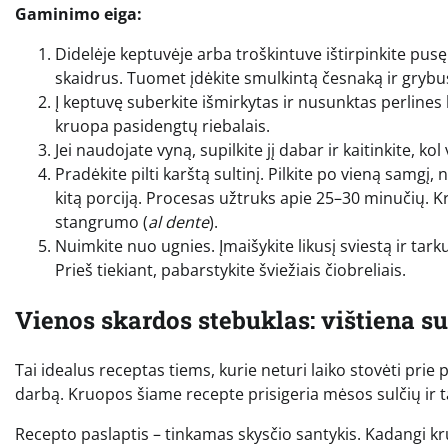
Gaminimo eiga:
Didelėje keptuvėje arba troškintuve ištirpinkite pusę
skaidrus. Tuomet įdėkite smulkintą česnaką ir grybus.
Į keptuvę suberkite išmirkytas ir nusunktas perlines
kruopa pasidengtų riebalais.
Jei naudojate vyną, supilkite jį dabar ir kaitinkite, kol
Pradėkite pilti karštą sultinį. Pilkite po vieną samgį,
kitą porciją. Procesas užtruks apie 25–30 minučių. Kru
stangrumo (
al dente
).
Nuimkite nuo ugnies. Įmaišykite likusį sviestą ir tarku
Prieš tiekiant, pabarstykite šviežiais čiobreliais.
Vienos skardos stebuklas: vištiena s
Tai idealus receptas tiems, kurie neturi laiko stovėti prie
darbą. Kruopos šiame recepte prisigeria mėsos sulčių ir 
Recepto paslaptis – tinkamas skysčio santykis. Kadangi k