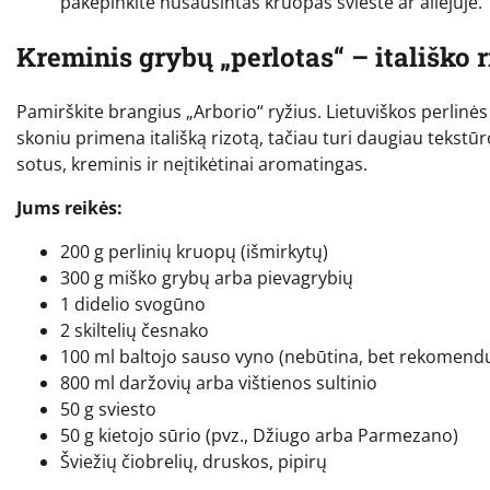
pakepinkite nusausintas kruopas svieste ar aliejuje.
Kreminis grybų „perlotas“ – itališko r
Pamirškite brangius „Arborio“ ryžius. Lietuviškos perlinės 
skoniu primena itališką rizotą, tačiau turi daugiau tekstūr
sotus, kreminis ir neįtikėtinai aromatingas.
Jums reikės:
200 g perlinių kruopų (išmirkytų)
300 g miško grybų arba pievagrybių
1 didelio svogūno
2 skiltelių česnako
100 ml baltojo sauso vyno (nebūtina, bet rekomen
800 ml daržovių arba vištienos sultinio
50 g sviesto
50 g kietojo sūrio (pvz., Džiugo arba Parmezano)
Šviežių čiobrelių, druskos, pipirų