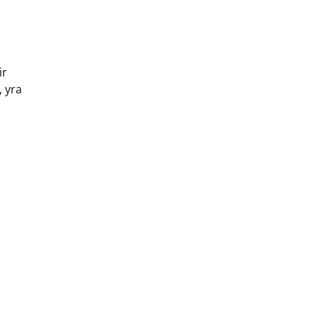
ir
, yra