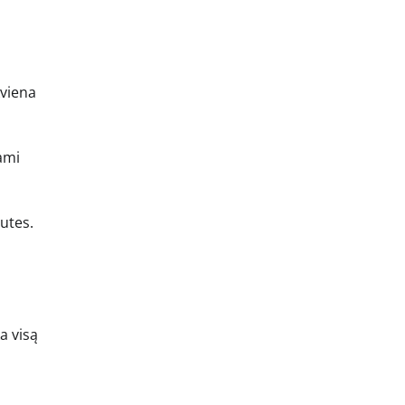
kviena
dami
nutes.
a visą