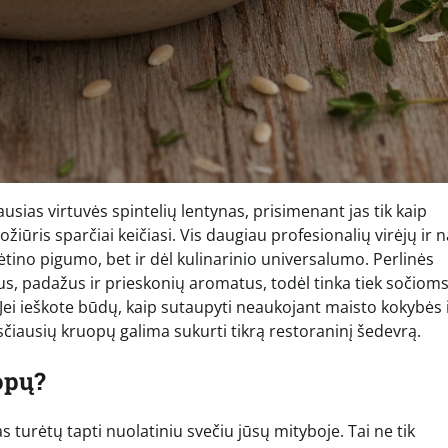
sias virtuvės spintelių lentynas, prisimenant jas tik kaip
žiūris sparčiai keičiasi. Vis daugiau profesionalių virėjų ir
bėtino pigumo, bet ir dėl kulinarinio universalumo. Perlinės
nius, padažus ir prieskonių aromatus, todėl tinka tiek sočiom
ei ieškote būdų, kaip sutaupyti neaukojant maisto kokybės 
asčiausių kruopų galima sukurti tikrą restoraninį šedevrą.
uopų?
s turėtų tapti nuolatiniu svečiu jūsų mityboje. Tai ne tik