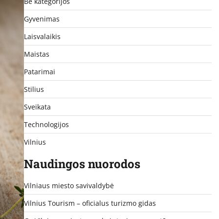
Be kategorijos
Gyvenimas
Laisvalaikis
Maistas
Patarimai
Stilius
Sveikata
Technologijos
Vilnius
Naudingos nuorodos
Vilniaus miesto savivaldybė
Vilnius Tourism – oficialus turizmo gidas