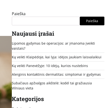
Paieška
Paieška
Naujausi įrašai
Lipomos gydymas be operacijos: ar įmanoma įveikti
vaistais?
Ką veikti Klaipėdoje, kai lyja: idėjos jaukiam laisvalaikiui
Ką veikti Panevėžyje: 10 idėjų, kurios nustebins
Alerginis kontaktinis dermatitas: simptomai ir gydymas
Subačiaus apžvalgos aikštelė: kodėl tai gražiausia
Vilniaus vieta
Kategorijos