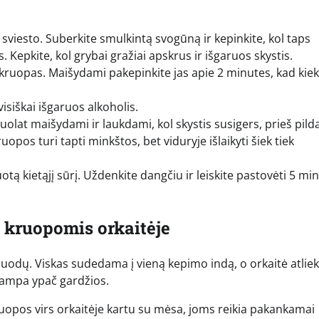
 sviesto. Suberkite smulkintą svogūną ir kepinkite, kol taps
 Kepkite, kol grybai gražiai apskrus ir išgaruos skystis.
 kruopas. Maišydami pakepinkite jas apie 2 minutes, kad kie
 visiškai išgaruos alkoholis.
 nuolat maišydami ir laukdami, kol skystis susigers, prieš pil
opos turi tapti minkštos, bet viduryje išlaikyti šiek tiek
otą kietąjį sūrį. Uždenkite dangčiu ir leiskite pastovėti 5 mi
u kruopomis orkaitėje
 puodų. Viskas sudedama į vieną kepimo indą, o orkaitė atliek
tampa ypač gardžios.
ruopos virs orkaitėje kartu su mėsa, joms reikia pakankamai