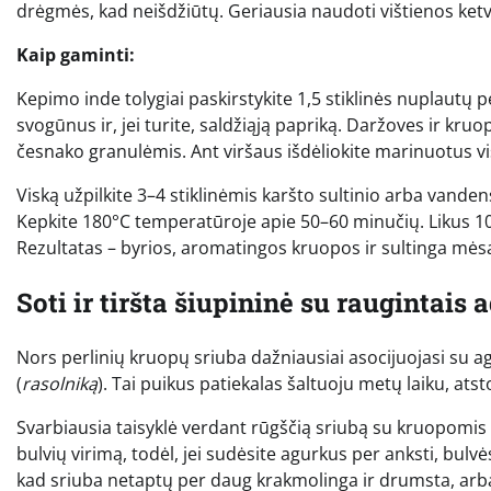
drėgmės, kad neišdžiūtų. Geriausia naudoti vištienos ketvi
Kaip gaminti:
Kepimo inde tolygiai paskirstykite 1,5 stiklinės nuplautų 
svogūnus ir, jei turite, saldžiąją papriką. Daržoves ir kruo
česnako granulėmis. Ant viršaus išdėliokite marinuotus vi
Viską užpilkite 3–4 stiklinėmis karšto sultinio arba vandens
Kepkite 180°C temperatūroje apie 50–60 minučių. Likus 10 
Rezultatas – byrios, aromatingos kruopos ir sultinga mėsa
Soti ir tiršta šiupininė su raugintais 
Nors perlinių kruopų sriuba dažniausiai asocijuojasi su agu
(
rasolniką
). Tai puikus patiekalas šaltuoju metų laiku, atstoj
Svarbiausia taisyklė verdant rūgščią sriubą su kruopomis 
bulvių virimą, todėl, jei sudėsite agurkus per anksti, bulvės 
kad sriuba netaptų per daug krakmolinga ir drumsta, arba v