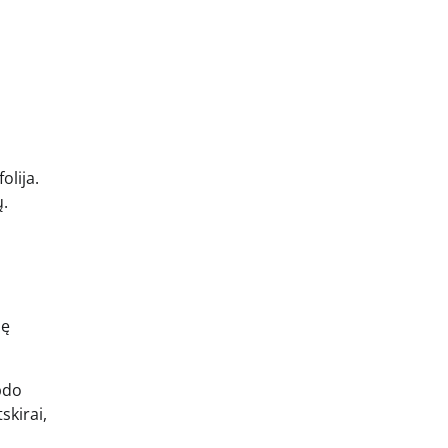
olija.
ų.
nę
bdo
skirai,