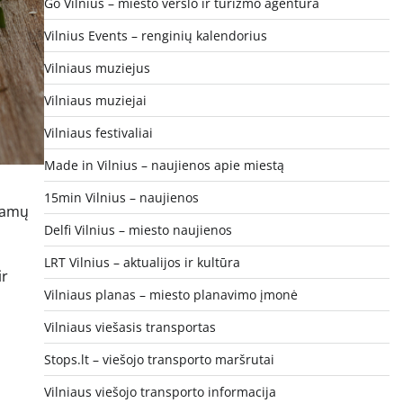
Go Vilnius – miesto verslo ir turizmo agentūra
Vilnius Events – renginių kalendorius
Vilniaus muziejus
Vilniaus muziejai
Vilniaus festivaliai
Made in Vilnius – naujienos apie miestą
15min Vilnius – naujienos
 namų
Delfi Vilnius – miesto naujienos
s
LRT Vilnius – aktualijos ir kultūra
ir
Vilniaus planas – miesto planavimo įmonė
Vilniaus viešasis transportas
Stops.lt – viešojo transporto maršrutai
Vilniaus viešojo transporto informacija