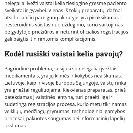
nelegaliai įvežti vaistai kelia tiesioginę grėsmę paciento
sveikatai ir gyvybei. Vienas iš tokių preparatų, dažnai
atsiduriančių pareigūnų akiratyje, yra piroksikamas –
nesteroidinis vaistas nuo uždegimo, kurio vartojimas
be gydytojo priežiūros ir neturint oficialios registracijos
gali baigtis itin rimtomis komplikacijomis.
Kodėl rusiški vaistai kelia pavojų?
Pagrindinė problema, susijusi su nelegaliai įvežtais
medikamentais, yra jų kilmės ir kokybės neaiškumas.
Lietuvoje, kaip ir visoje Europos Sąjungoje, vaistų rinka
yra griežtai reguliuojama. Kiekvienas preparatas, prieš
patekdamas į vaistinės lentyną, turi praeiti ilgą ir
sudėtingą registracijos procesą, kurio metu tikrinamas
veikliųjų medžiagų grynumas, technologiniai gamybos
procesai, pakuotės saugumas bei informacinių lapelių
tikslumas.