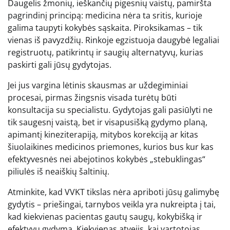
Daugelis žmonių, ieškančių pigesnių vaistų, pamiršta
pagrindinį principą: medicina nėra ta sritis, kurioje
galima taupyti kokybės sąskaita. Piroksikamas – tik
vienas iš pavyzdžių. Rinkoje egzistuoja daugybė legaliai
registruotų, patikrintų ir saugių alternatyvų, kurias
paskirti gali jūsų gydytojas.
Jei jus vargina lėtinis skausmas ar uždegiminiai
procesai, pirmas žingsnis visada turėtų būti
konsultacija su specialistu. Gydytojas gali pasiūlyti ne
tik saugesnį vaistą, bet ir visapusišką gydymo planą,
apimantį kineziterapiją, mitybos korekciją ar kitas
šiuolaikines medicinos priemones, kurios bus kur kas
efektyvesnės nei abejotinos kokybės „stebuklingas“
piliulės iš neaiškių šaltinių.
Atminkite, kad VVKT tikslas nėra apriboti jūsų galimybę
gydytis – priešingai, tarnybos veikla yra nukreipta į tai,
kad kiekvienas pacientas gautų saugų, kokybišką ir
efektyvų gydymą. Kiekvienas atvejis, kai vartotojas