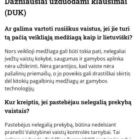
Dažniausiai užduodami klausimai
(DUK)
Ar galima vartoti rusiškus vaistus, jei jie turi
tą pačią veikliąją medžiagą kaip ir lietuviški?
Nors veiklioji medžiaga gali būti tokia pati, nelegaliai
įvežtų vaistų kokybė, saugumas ir gamybos aplinka
nėra užtikrinti. Nėra garantijos, kad vaiste nėra
pašalinių priemaišų, o jo poveikis gali drastiškai skirtis
dėl kitokių pagalbinių medžiagų ar gamybos
technologijų.
Kur kreiptis, jei pastebėjau nelegalią prekybą
vaistais?
Pastebėjus nelegalią prekybą, būtina nedelsiant
pranešti Valstybinei vaistų kontrolės tarnybai. Tai