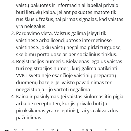
vaistų pakuotės ir informaciniai lapeliai privalo
būti lietuvių kalba. Jei ant pakuotės matote tik
rusiškus užrašus, tai pirmas signalas, kad vaistas
yra nelegalus.
Pardavimo vieta. Vaistus galima įsigyti tik
vaistinėse arba licencijuotose internetinėse
vaistinėse. Jokių vaistų negalima pirkti turguose,
skelbimų portaluose ar per socialinius tinklus.
Registracijos numeris. Kiekvienas legalus vaistas
turi registracijos numerį, kurį galima patikrinti
VVKT svetainėje esančioje vaistinių preparatų
duomenų bazėje. Jei vaisto pavadinimas ten
neegzistuoja – jo vartoti negalima.
Kaina ir pasiūlymas. Jei vaistas siūlomas itin pigiai
arba be recepto ten, kur jis privalo būti (o
piroksikamas yra receptinis), tai yra akivaizdus
pažeidimas.