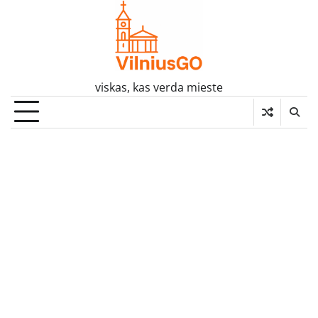
Skip
to
content
viskas, kas verda mieste