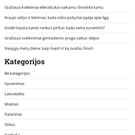
Gražiausi kalėdiniai eilėraštukai vaikams: išmokite kartu
Kraujo vėžys ir bėrimas: kada odos pokyčiai įspėja apie ligą
Kodėl tirpsta kairės rankos pirštai: kada verta sunerimti?
Gražiausi sveikinimai gimtadienio proga vaikui: idėjos
Naujųjų metų diena: kaip švęsti ir ką svarbu žinoti
Kategorijos
Be kategorijos
Gyvenimas
Laisvalaikis
Maistas
Patarimai
Stilius
Sveikata