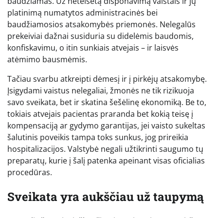
baudžiamas. Už neteisėtą disponavimą vaistais ir jų
platinimą numatytos administracinės bei
baudžiamosios atsakomybės priemonės. Nelegalūs
prekeiviai dažnai susiduria su didelėmis baudomis,
konfiskavimu, o itin sunkiais atvejais – ir laisvės
atėmimo bausmėmis.
Tačiau svarbu atkreipti dėmesį ir į pirkėjų atsakomybę.
Įsigydami vaistus nelegaliai, žmonės ne tik rizikuoja
savo sveikata, bet ir skatina šešėlinę ekonomiką. Be to,
tokiais atvejais pacientas praranda bet kokią teisę į
kompensaciją ar gydymo garantijas, jei vaisto sukeltas
šalutinis poveikis tampa toks sunkus, jog prireikia
hospitalizacijos. Valstybė negali užtikrinti saugumo tų
preparatų, kurie į šalį patenka apeinant visas oficialias
procedūras.
Sveikata yra aukščiau už taupymą