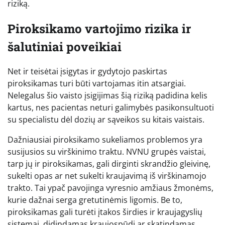
riziką.
Piroksikamo vartojimo rizika ir
šalutiniai poveikiai
Net ir teisėtai įsigytas ir gydytojo paskirtas
piroksikamas turi būti vartojamas itin atsargiai.
Nelegalus šio vaisto įsigijimas šią riziką padidina kelis
kartus, nes pacientas neturi galimybės pasikonsultuoti
su specialistu dėl dozių ar sąveikos su kitais vaistais.
Dažniausiai piroksikamo sukeliamos problemos yra
susijusios su virškinimo traktu. NVNU grupės vaistai,
tarp jų ir piroksikamas, gali dirginti skrandžio gleivinę,
sukelti opas ar net sukelti kraujavimą iš virškinamojo
trakto. Tai ypač pavojinga vyresnio amžiaus žmonėms,
kurie dažnai serga gretutinėmis ligomis. Be to,
piroksikamas gali turėti įtakos širdies ir kraujagyslių
sistemai, didindamas kraujospūdį ar skatindamas