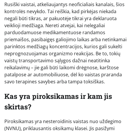
Rusiški vaistai, atkeliaujantys neoficialiais kanalais, šios
kontrolės nevykdo. Tai reiškia, kad pirkėjas niekada
negali būti tikras, ar pakuotėje tikrai yra deklaruota
veiklioji medžiaga. Nereti atvejai, kai nelegaliai
parduodamuose medikamentuose randamos
priemaišos, pasibaigęs galiojimo laikas arba netinkamai
parinktos medžiagų koncentracijos, kurios gali sukelti
neprognozuojamas organizmo reakcijas. Be to, tokių
vaistų transportavimo sąlygos dažnai neatitinka
reikalavimų – jie gali būti laikomi drėgnose, karštose
patalpose ar automobiliuose, dėl ko vaistas praranda
savo terapines savybes arba tampa toksiškas.
Kas yra piroksikamas ir kam jis
skirtas?
Piroksikamas yra nesteroidinis vaistas nuo uždegimo
(NVNU), priklausantis oksikamų klasei. Jis pasižymi