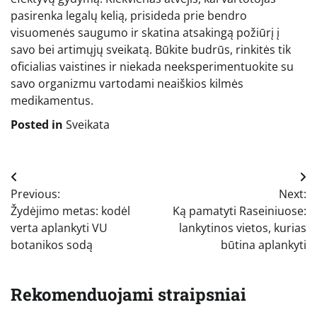
pasirenka legalų kelią, prisideda prie bendro
visuomenės saugumo ir skatina atsakingą požiūrį į
savo bei artimųjų sveikatą. Būkite budrūs, rinkitės tik
oficialias vaistines ir niekada neeksperimentuokite su
savo organizmu vartodami neaiškios kilmės
medikamentus.
Posted in
Sveikata
Navigacija
Previous:
Next:
tarp
Žydėjimo metas: kodėl
Ką pamatyti Raseiniuose:
įrašų
verta aplankyti VU
lankytinos vietos, kurias
botanikos sodą
būtina aplankyti
Rekomenduojami straipsniai