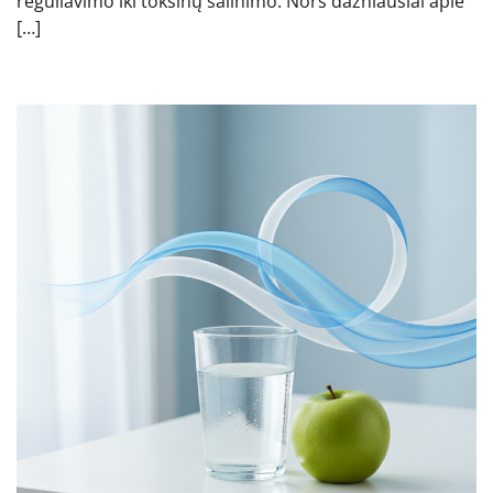
reguliavimo iki toksinų šalinimo. Nors dažniausiai apie
[…]