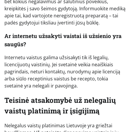
bet kokius negalavimus ar šalutinius poveikius,
kreipkitės į savo šeimos gydytoją. Informuokite mediką
apie tai, kad vartojote neregistruotą preparatą – tai
padės gydytojui tiksliau įvertinti jūsų būklę.
Ar internetu užsakyti vaistai iš užsienio yra
saugūs?
Internetu vaistus galima užsisakyti tik iš legalių,
licencijuotų vaistinių. Jei svetainė veikia neaiškiais
pagrindais, neturi kontaktų, nurodymų apie licenciją
arba siūlo receptinius vaistus be recepto, tokia
svetainė yra nelegali ir pavojinga.
Teisinė atsakomybė už nelegalių
vaistų platinimą ir įsigijimą
Nelegalus vaistų platinimas Lietuvoje yra griežtai