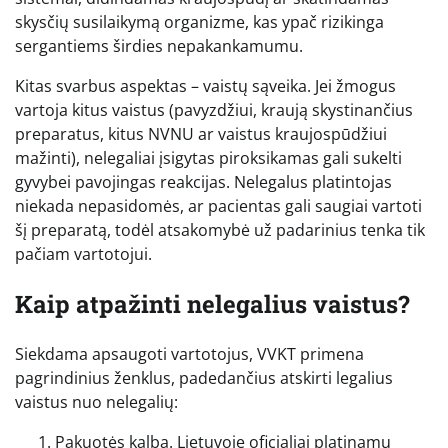
skysčių susilaikymą organizme, kas ypač rizikinga
sergantiems širdies nepakankamumu.
Kitas svarbus aspektas – vaistų sąveika. Jei žmogus
vartoja kitus vaistus (pavyzdžiui, kraują skystinančius
preparatus, kitus NVNU ar vaistus kraujospūdžiui
mažinti), nelegaliai įsigytas piroksikamas gali sukelti
gyvybei pavojingas reakcijas. Nelegalus platintojas
niekada nepasidomės, ar pacientas gali saugiai vartoti
šį preparatą, todėl atsakomybė už padarinius tenka tik
pačiam vartotojui.
Kaip atpažinti nelegalius vaistus?
Siekdama apsaugoti vartotojus, VVKT primena
pagrindinius ženklus, padedančius atskirti legalius
vaistus nuo nelegalių:
Pakuotės kalba. Lietuvoje oficialiai platinamų