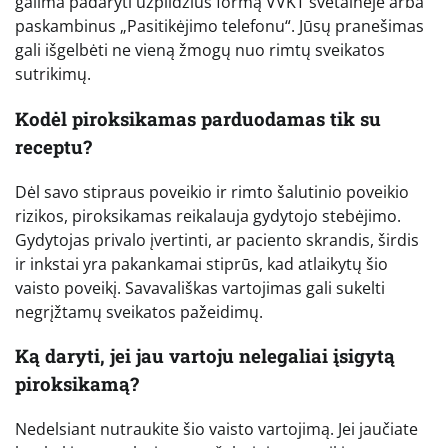
galima padaryti užpildžius formą VVKT svetainėje arba
paskambinus „Pasitikėjimo telefonu“. Jūsų pranešimas
gali išgelbėti ne vieną žmogų nuo rimtų sveikatos
sutrikimų.
Kodėl piroksikamas parduodamas tik su
receptu?
Dėl savo stipraus poveikio ir rimto šalutinio poveikio
rizikos, piroksikamas reikalauja gydytojo stebėjimo.
Gydytojas privalo įvertinti, ar paciento skrandis, širdis
ir inkstai yra pakankamai stiprūs, kad atlaikytų šio
vaisto poveikį. Savavališkas vartojimas gali sukelti
negrįžtamų sveikatos pažeidimų.
Ką daryti, jei jau vartoju nelegaliai įsigytą
piroksikamą?
Nedelsiant nutraukite šio vaisto vartojimą. Jei jaučiate