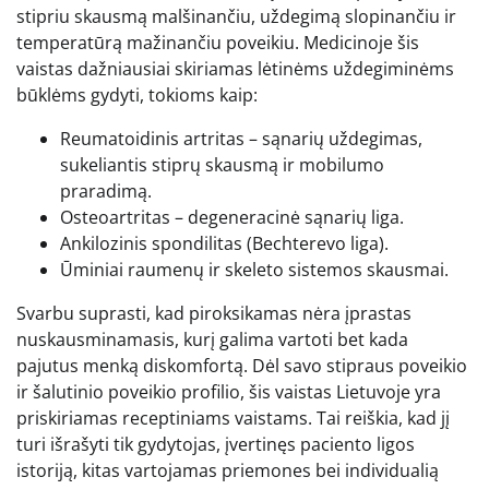
stipriu skausmą malšinančiu, uždegimą slopinančiu ir
temperatūrą mažinančiu poveikiu. Medicinoje šis
vaistas dažniausiai skiriamas lėtinėms uždegiminėms
būklėms gydyti, tokioms kaip:
Reumatoidinis artritas – sąnarių uždegimas,
sukeliantis stiprų skausmą ir mobilumo
praradimą.
Osteoartritas – degeneracinė sąnarių liga.
Ankilozinis spondilitas (Bechterevo liga).
Ūminiai raumenų ir skeleto sistemos skausmai.
Svarbu suprasti, kad piroksikamas nėra įprastas
nuskausminamasis, kurį galima vartoti bet kada
pajutus menką diskomfortą. Dėl savo stipraus poveikio
ir šalutinio poveikio profilio, šis vaistas Lietuvoje yra
priskiriamas receptiniams vaistams. Tai reiškia, kad jį
turi išrašyti tik gydytojas, įvertinęs paciento ligos
istoriją, kitas vartojamas priemones bei individualią