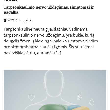
SVEIKATA
Tarpsonkaulinio nervo uždegimas: simptomai ir
pagalba
2026 7 Rugpjūčio
Tarpsonkaulinė neuralgija, dažniau vadinama
tarpsonkaulinio nervo uždegimu, yra būklė, kurią
daugelis žmonių klaidingai palaiko rimtomis širdies
problemomis arba plaučių ligomis. Šis sutrikimas
pasireiškia aštriu, duriančiu […]